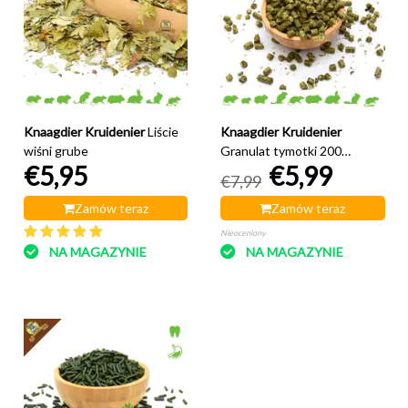
Knaagdier Kruidenier
Liście
Knaagdier Kruidenier
wiśni grube
Granulat tymotki 200
€5,95
€5,99
gramów
€7,99
Zamów teraz
Zamów teraz
Nieoceniony
NA MAGAZYNIE
NA MAGAZYNIE