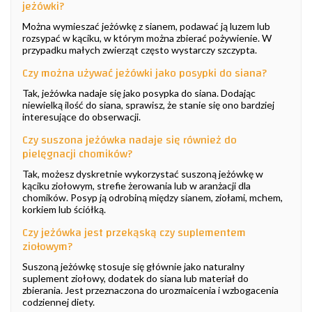
jeżówki?
Można wymieszać jeżówkę z sianem, podawać ją luzem lub
rozsypać w kąciku, w którym można zbierać pożywienie. W
przypadku małych zwierząt często wystarczy szczypta.
Czy można używać jeżówki jako posypki do siana?
Tak, jeżówka nadaje się jako posypka do siana. Dodając
niewielką ilość do siana, sprawisz, że stanie się ono bardziej
interesujące do obserwacji.
Czy suszona jeżówka nadaje się również do
pielęgnacji chomików?
Tak, możesz dyskretnie wykorzystać suszoną jeżówkę w
kąciku ziołowym, strefie żerowania lub w aranżacji dla
chomików. Posyp ją odrobiną między sianem, ziołami, mchem,
korkiem lub ściółką.
Czy jeżówka jest przekąską czy suplementem
ziołowym?
Suszoną jeżówkę stosuje się głównie jako naturalny
suplement ziołowy, dodatek do siana lub materiał do
zbierania. Jest przeznaczona do urozmaicenia i wzbogacenia
codziennej diety.