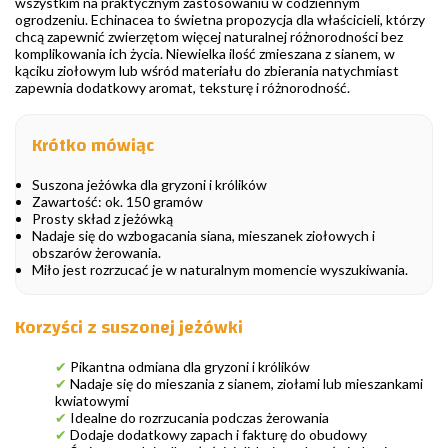
wszystkim na praktycznym zastosowaniu w codziennym
ogrodzeniu. Echinacea to świetna propozycja dla właścicieli, którzy
chcą zapewnić zwierzętom więcej naturalnej różnorodności bez
komplikowania ich życia. Niewielka ilość zmieszana z sianem, w
kąciku ziołowym lub wśród materiału do zbierania natychmiast
zapewnia dodatkowy aromat, teksturę i różnorodność.
Krótko mówiąc
Suszona jeżówka dla gryzoni i królików
Zawartość: ok. 150 gramów
Prosty skład z jeżówką
Nadaje się do wzbogacania siana, mieszanek ziołowych i
obszarów żerowania.
Miło jest rozrzucać je w naturalnym momencie wyszukiwania.
Korzyści z suszonej jeżówki
✔
Pikantna odmiana dla gryzoni i królików
✔
Nadaje się do mieszania z sianem, ziołami lub mieszankami
kwiatowymi
✔
Idealne do rozrzucania podczas żerowania
✔
Dodaje dodatkowy zapach i fakturę do obudowy