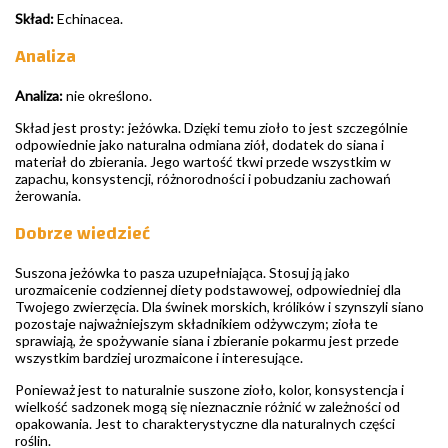
Skład:
Echinacea.
Analiza
Analiza:
nie określono.
Skład jest prosty: jeżówka. Dzięki temu zioło to jest szczególnie
odpowiednie jako naturalna odmiana ziół, dodatek do siana i
materiał do zbierania. Jego wartość tkwi przede wszystkim w
zapachu, konsystencji, różnorodności i pobudzaniu zachowań
żerowania.
Dobrze wiedzieć
Suszona jeżówka to pasza uzupełniająca. Stosuj ją jako
urozmaicenie codziennej diety podstawowej, odpowiedniej dla
Twojego zwierzęcia. Dla świnek morskich, królików i szynszyli siano
pozostaje najważniejszym składnikiem odżywczym; zioła te
sprawiają, że spożywanie siana i zbieranie pokarmu jest przede
wszystkim bardziej urozmaicone i interesujące.
Ponieważ jest to naturalnie suszone zioło, kolor, konsystencja i
wielkość sadzonek mogą się nieznacznie różnić w zależności od
opakowania. Jest to charakterystyczne dla naturalnych części
roślin.