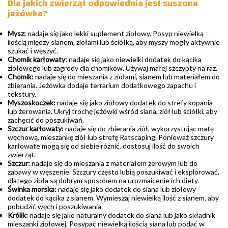
Dla jakich zwierząt odpowiednia jest suszona
jeżówka?
Mysz:
nadaje się jako lekki suplement ziołowy. Posyp niewielką
ilością między sianem, ziołami lub ściółką, aby myszy mogły aktywnie
szukać i węszyć.
Chomik karłowaty:
nadaje się jako niewielki dodatek do kącika
ziołowego lub zagrody dla chomików. Używaj małej szczypty na raz.
Chomik:
nadaje się do mieszania z ziołami, sianem lub materiałem do
zbierania. Jeżówka dodaje terrarium dodatkowego zapachu i
tekstury.
Myszoskoczek:
nadaje się jako ziołowy dodatek do strefy kopania
lub żerowania. Ukryj trochę jeżówki wśród siana, ziół lub ściółki, aby
zachęcić do poszukiwań.
Szczur karłowaty:
nadaje się do zbierania ziół, wykorzystując matę
węchową, mieszankę ziół lub strefę Ratscaping. Ponieważ szczury
karłowate mogą się od siebie różnić, dostosuj ilość do swoich
zwierząt.
Szczur:
nadaje się do mieszania z materiałem żerowym lub do
zabawy w węszenie. Szczury często lubią poszukiwać i eksplorować,
dlatego zioła są dobrym sposobem na urozmaicenie ich diety.
Świnka morska:
nadaje się jako dodatek do siana lub ziołowy
dodatek do kącika z sianem. Wymieszaj niewielką ilość z sianem, aby
pobudzić węch i poszukiwania.
Królik:
nadaje się jako naturalny dodatek do siana lub jako składnik
mieszanki ziołowej. Posypać niewielką ilością siana lub podać w