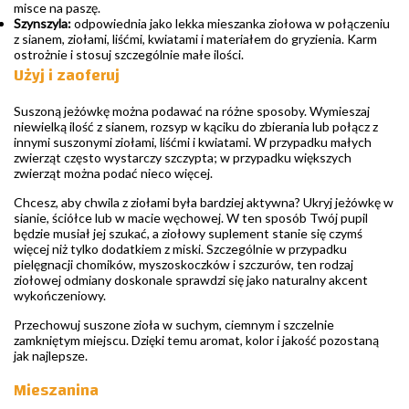
misce na paszę.
Szynszyla:
odpowiednia jako lekka mieszanka ziołowa w połączeniu
z sianem, ziołami, liśćmi, kwiatami i materiałem do gryzienia. Karm
ostrożnie i stosuj szczególnie małe ilości.
Użyj i zaoferuj
Suszoną jeżówkę można podawać na różne sposoby. Wymieszaj
niewielką ilość z sianem, rozsyp w kąciku do zbierania lub połącz z
innymi suszonymi ziołami, liśćmi i kwiatami. W przypadku małych
zwierząt często wystarczy szczypta; w przypadku większych
zwierząt można podać nieco więcej.
Chcesz, aby chwila z ziołami była bardziej aktywna? Ukryj jeżówkę w
sianie, ściółce lub w macie węchowej. W ten sposób Twój pupil
będzie musiał jej szukać, a ziołowy suplement stanie się czymś
więcej niż tylko dodatkiem z miski. Szczególnie w przypadku
pielęgnacji chomików, myszoskoczków i szczurów, ten rodzaj
ziołowej odmiany doskonale sprawdzi się jako naturalny akcent
wykończeniowy.
Przechowuj suszone zioła w suchym, ciemnym i szczelnie
zamkniętym miejscu. Dzięki temu aromat, kolor i jakość pozostaną
jak najlepsze.
Mieszanina