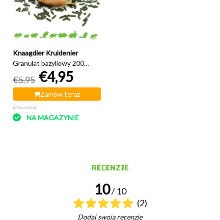
Knaagdier Kruidenier
Granulat bazyliowy 200
€4,95
gramów
€5,95
Zamów teraz
Nieoceniony
NA MAGAZYNIE
RECENZJE
10
/ 10
(2)
Dodaj swoją recenzję