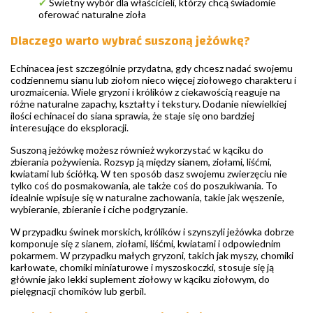
✔
Świetny wybór dla właścicieli, którzy chcą świadomie
oferować naturalne zioła
Dlaczego warto wybrać suszoną jeżówkę?
Echinacea jest szczególnie przydatna, gdy chcesz nadać swojemu
codziennemu sianu lub ziołom nieco więcej ziołowego charakteru i
urozmaicenia. Wiele gryzoni i królików z ciekawością reaguje na
różne naturalne zapachy, kształty i tekstury. Dodanie niewielkiej
ilości echinacei do siana sprawia, że staje się ono bardziej
interesujące do eksploracji.
Suszoną jeżówkę możesz również wykorzystać w kąciku do
zbierania pożywienia. Rozsyp ją między sianem, ziołami, liśćmi,
kwiatami lub ściółką. W ten sposób dasz swojemu zwierzęciu nie
tylko coś do posmakowania, ale także coś do poszukiwania. To
idealnie wpisuje się w naturalne zachowania, takie jak węszenie,
wybieranie, zbieranie i ciche podgryzanie.
W przypadku świnek morskich, królików i szynszyli jeżówka dobrze
komponuje się z sianem, ziołami, liśćmi, kwiatami i odpowiednim
pokarmem. W przypadku małych gryzoni, takich jak myszy, chomiki
karłowate, chomiki miniaturowe i myszoskoczki, stosuje się ją
głównie jako lekki suplement ziołowy w kąciku ziołowym, do
pielęgnacji chomików lub gerbil.