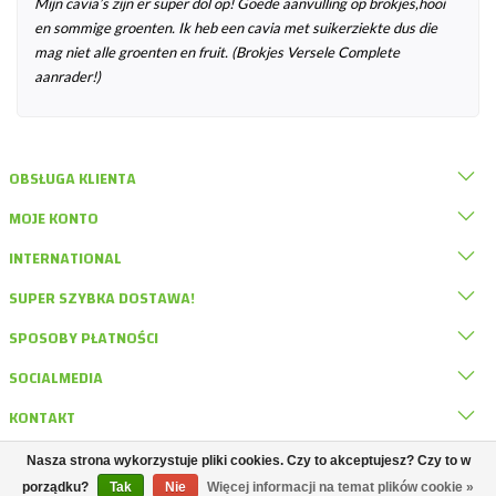
Mijn cavia’s zijn er super dol op! Goede aanvulling op brokjes,hooi
en sommige groenten. Ik heb een cavia met suikerziekte dus die
mag niet alle groenten en fruit. (Brokjes Versele Complete
aanrader!)
OBSŁUGA KLIENTA
MOJE KONTO
INTERNATIONAL
SUPER SZYBKA DOSTAWA!
SPOSOBY PŁATNOŚCI
SOCIALMEDIA
KONTAKT
Nasza strona wykorzystuje pliki cookies. Czy to akceptujesz? Czy to w
© DRD Knaagdierwinkel
porządku?
Tak
Nie
Więcej informacji na temat plików cookie »