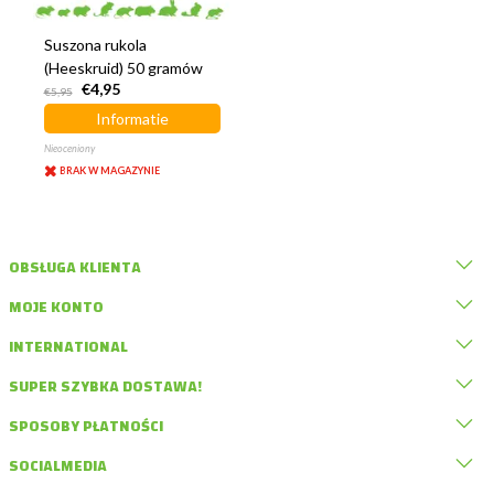
Suszona rukola
(Heeskruid) 50 gramów
€4,95
€5,95
Informatie
Nieoceniony
BRAK W MAGAZYNIE
OBSŁUGA KLIENTA
MOJE KONTO
INTERNATIONAL
SUPER SZYBKA DOSTAWA!
SPOSOBY PŁATNOŚCI
SOCIALMEDIA