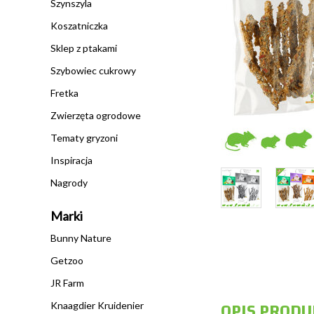
Szynszyla
Koszatniczka
Sklep z ptakami
Szybowiec cukrowy
Fretka
Zwierzęta ogrodowe
Tematy gryzoni
Inspiracja
Nagrody
Marki
Bunny Nature
Getzoo
JR Farm
OPIS PRODU
Knaagdier Kruidenier