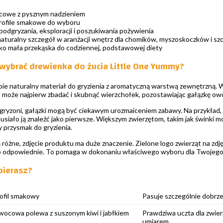
cowe z pysznym nadzieniem
rofile smakowe do wyboru
odgryzania, eksploracji i poszukiwania pożywienia
naturalny szczegół w aranżacji wnętrz dla chomików, myszoskoczków i s
ko mała przekąska do codziennej, podstawowej diety
wybrać drewienka do żucia Little One Yummy?
bie naturalny materiał do gryzienia z aromatyczną warstwą zewnętrzną. W 
l może najpierw zbadać i skubnąć wierzchołek, pozostawiając gałązkę owo
ryzoni, gałązki mogą być ciekawym urozmaiceniem zabawy. Na przykład, u
musiało ją znaleźć jako pierwsze. Większym zwierzętom, takim jak świnki mo
 przysmak do gryzienia.
 różne, zdjęcie produktu ma duże znaczenie. Zielone logo zwierząt na zd
go odpowiednie. To pomaga w dokonaniu właściwego wyboru dla Twojego 
bierasz?
ofil smakowy
Pasuje szczególnie dobrz
ocowa polewa z suszonym kiwi i jabłkiem
Prawdziwa uczta dla zwie
umiarem.