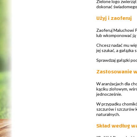
Zielone logo zwierzą
dokonać świadomego w
Użyj i zaoferuj
Zaoferuj Maluchowi P
lub wkomponować ją w
Chcesz nadać mu więk
jej szukać, a gałązka 
Sprawdzaj gałązki pod
Zastosowanie w
W aranżacjach dla cho
kąciku ziołowym, wśr
jednocześnie.
W przypadku chomików
szczurów i szczurów 
naturalnych.
Skład według wa