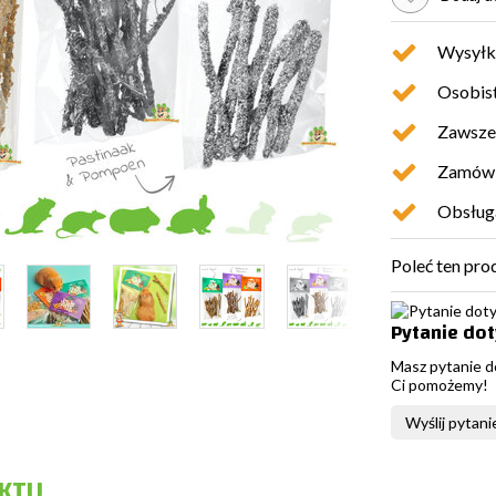
Wysyłk
Osobist
Zawsze 
Zamówio
Obsługa
Poleć ten pro
Pytanie do
Masz pytanie d
Ci pomożemy!
Wyślij pytani
KTU