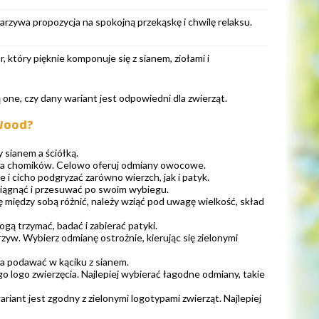
arzywa propozycja na spokojną przekąskę i chwilę relaksu.
 który pięknie komponuje się z sianem, ziołami i
 one, czy dany wariant jest odpowiedni dla zwierząt.
 Wood?
 sianem a ściółką.
e dla chomików. Celowo oferuj odmiany owocowe.
 i cicho podgryzać zarówno wierzch, jak i patyk.
ciągnąć i przesuwać po swoim wybiegu.
ę między sobą różnić, należy wziąć pod uwagę wielkość, skład
gą trzymać, badać i zabierać patyki.
zyw. Wybierz odmianę ostrożnie, kierując się zielonymi
żna podawać w kąciku z sianem.
ego logo zwierzęcia. Najlepiej wybierać łagodne odmiany, takie
ariant jest zgodny z zielonymi logotypami zwierząt. Najlepiej