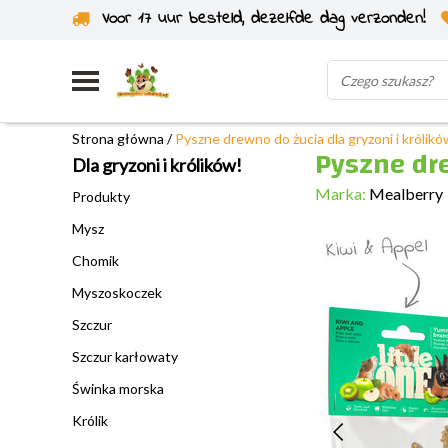
Voor 17 uur besteld, dezelfde dag verzonden!
Wysyłka z własnego magazynu
Strona główna
/
Pyszne drewno do żucia dla gryzoni i królikó
Pyszne dre
Dla gryzoni i królików!
Marka:
Mealberry
Produkty
Mysz
Chomik
Myszoskoczek
Szczur
Szczur karłowaty
Świnka morska
Królik