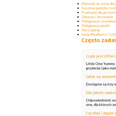
Materiał do żucia dla 
Suszone gałęzie i łod
Przekąski dla gryzoni 
Zabawa i żerowanie
Pielęgnacja chomikó
Pielęgnacja gerbil
Ratscaping
Seria Mealberry / Lit
Często zada
Czym jest Littl
Little One Yummy 
gryzienia i jako mat
Jakie są wariant
Dostępne są trzy w
Dla jakich zwier
Odpowiedniość może
one, dla których z
Czy Kiwi i Apple