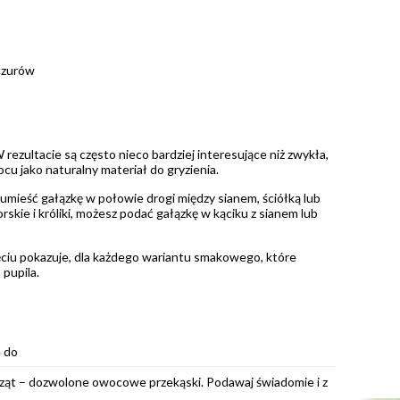
zczurów
rezultacie są często nieco bardziej interesujące niż zwykła,
cu jako naturalny materiał do gryzienia.
mieść gałązkę w połowie drogi między sianem, ściółką lub
rskie i króliki, możesz podać gałązkę w kąciku z sianem lub
jęciu pokazuje, dla każdego wariantu smakowego, które
pupila.
e do
rząt – dozwolone owocowe przekąski. Podawaj świadomie i z