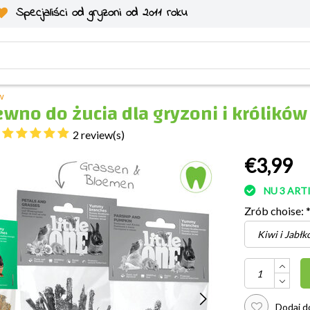
Specjaliści od gryzoni od 2011 roku
w
wno do żucia dla gryzoni i królików
2 review(s)
€3,99
NU 3 AR
Zrób choise:
Dodaj do