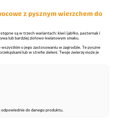
owocowe z pysznym wierzchem do
pne są w trzech wariantach: kiwi i jabłko, pasternak i
zywa lub bardziej ziołowo-kwiatowym smaku.
zede wszystkim o jego zastosowaniu w zagrodzie. Te pyszne
 przekąskami lub w strefie zieleni. Twoje zwierzę może je
 są odpowiednie do danego produktu.