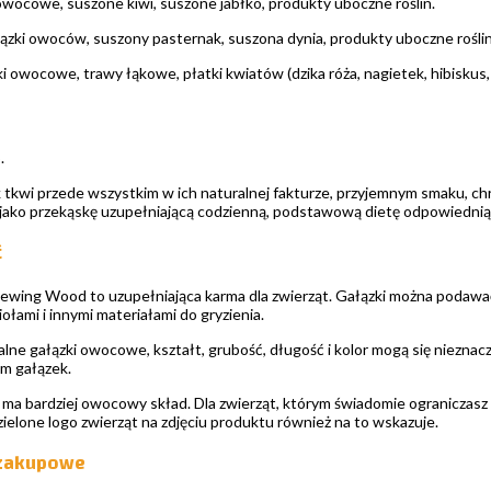
owocowe, suszone kiwi, suszone jabłko, produkty uboczne roślin.
ązki owoców, suszony pasternak, suszona dynia, produkty uboczne roślin
i owocowe, trawy łąkowe, płatki kwiatów (dzika róża, nagietek, hibiskus,
.
 tkwi przede wszystkim w ich naturalnej fakturze, przyjemnym smaku, chr
e jako przekąskę uzupełniającą codzienną, podstawową dietę odpowiednią
ć
wing Wood to uzupełniająca karma dla zwierząt. Gałązki można podawać j
ołami i innymi materiałami do gryzienia.
lne gałązki owocowe, kształt, grubość, długość i kolor mogą się nieznacz
m gałązek.
 ma bardziej owocowy skład. Dla zwierząt, którym świadomie ograniczasz
 zielone logo zwierząt na zdjęciu produktu również na to wskazuje.
 zakupowe