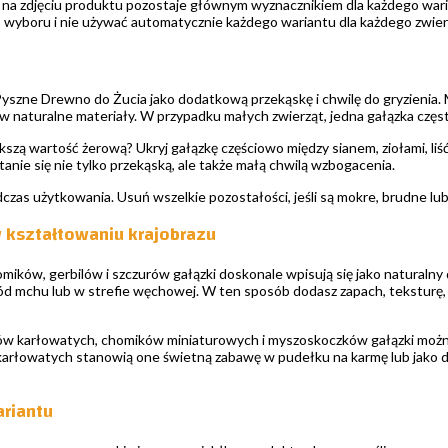
t na zdjęciu produktu pozostaje głównym wyznacznikiem dla każdego wa
yboru i nie używać automatycznie każdego wariantu dla każdego zwierz
yszne Drewno do Żucia jako dodatkową przekąskę i chwilę do gryzienia. M
 naturalne materiały. W przypadku małych zwierząt, jedna gałązka częs
szą wartość żerową? Ukryj gałązkę częściowo między sianem, ziołami, liś
stanie się nie tylko przekąską, ale także małą chwilą wzbogacenia.
czas użytkowania. Usuń wszelkie pozostałości, jeśli są mokre, brudne lub 
 kształtowaniu krajobrazu
mików, gerbilów i szczurów gałązki doskonale wpisują się jako naturalny
ód mchu lub w strefie węchowej. W ten sposób dodasz zapach, teksturę, 
 karłowatych, chomików miniaturowych i myszoskoczków gałązki można r
karłowatych stanowią one świetną zabawę w pudełku na karmę lub jako d
riantu