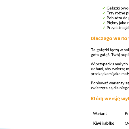
✔
Gałązki owo
✔
Trzy różne p
✔
Pobudza do p
✔
Piękny jako 
✔
Przydatna ja
Dlaczego warto 
Te gałązki łączą w so
goła gałąź. Twój pupi
W przypadku małych g
ziołami, aby zwierzę 
przekąskami jako mały
Ponieważ warianty są
zwierzęta są dla nie
Którą wersję wy
Wariant
Pr
Kiwi i jabłko
Ow