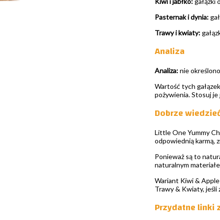
Kiwi i jabłko:
gałązki 
Pasternak i dynia:
gał
Trawy i kwiaty:
gałązk
Analiza
Analiza:
nie określono
Wartość tych gałązek
pożywienia. Stosuj j
Dobrze wiedzie
Little One Yummy Che
odpowiednią karmą, zi
Ponieważ są to natura
naturalnym materiałe
Wariant Kiwi & Apple
Trawy & Kwiaty, jeśli
Przydatne linki