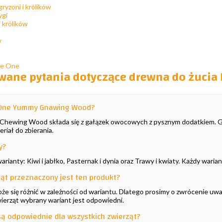
gryzoni i królików
ygi
i królików
w
tle One
wane pytania dotyczące drewna do żucia
e One Yummy Gnawing Wood?
Chewing Wood składa się z gałązek owocowych z pysznym dodatkiem. Gał
eriał do zbierania.
y?
arianty: Kiwi i jabłko, Pasternak i dynia oraz Trawy i kwiaty. Każdy wari
ząt przeznaczony jest ten produkt?
 się różnić w zależności od wariantu. Dlatego prosimy o zwrócenie uwagi
wierząt wybrany wariant jest odpowiedni.
 są odpowiednie dla wszystkich zwierząt?