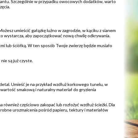
riantu. Szczególnie w przypadku owocowych dodatków, warto
ęcia.
ożesz umieścić gałązkę luźno w zagrodzie, w kąciku z sianem
to wystarcza, aby zapoczątkować nową chwilę odkrywania.
ćmi lub ściółką. W ten sposób Twoje zwierzę będzie musiało
nie są już czyste.
 detal. Umieść je na przykład wzdłuż korkowego tunelu, w
wartość smakową i naturalny materiał do gryzienia
ównież częściowo zakopać lub rozłożyć wzdłuż ścieżki. Dla
robne urozmaicenia pośród papieru, tektury i materiałów