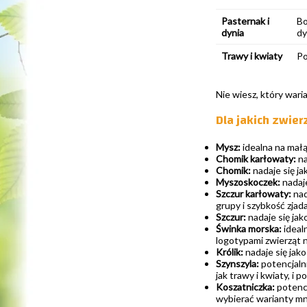
Pasternak i
Bo
dynia
dy
Trawy i kwiaty
Po
Nie wiesz, który wari
Dla jakich zwie
Mysz:
idealna na małą
Chomik karłowaty:
na
Chomik:
nadaje się ja
Myszoskoczek:
nadaje
Szczur karłowaty:
nad
grupy i szybkość zjad
Szczur:
nadaje się jak
Świnka morska:
ideal
logotypami zwierząt n
Królik:
nadaje się jako
Szynszyla:
potencjalni
jak trawy i kwiaty, i 
Koszatniczka:
potencj
wybierać warianty mn