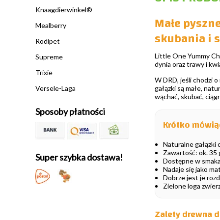
Knaagdierwinkel®
Małe pyszne
Mealberry
skubania i 
Rodipet
Little One Yummy Che
Supreme
dynia oraz trawy i k
Trixie
W DRD, jeśli chodzi o
gałązki są małe, natur
Versele-Laga
wąchać, skubać, ciąg
Sposoby płatności
Krótko mówią
Naturalne gałązki
Zawartość: ok. 35
Super szybka dostawa!
Dostępne w smakach
Nadaje się jako ma
Dobrze jest je rozd
Zielone loga zwier
Zalety drewna d