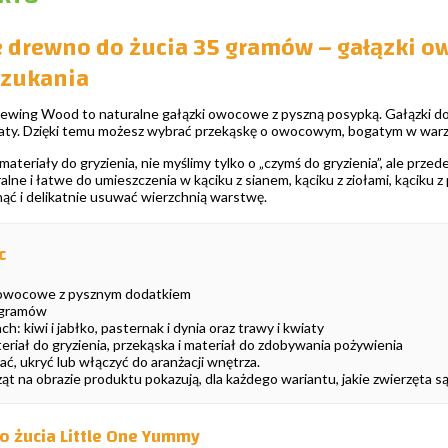
 drewno do żucia 35 gramów – gałązki 
szukania
wing Wood to naturalne gałązki owocowe z pyszną posypką. Gałązki dostę
wiaty. Dzięki temu możesz wybrać przekąskę o owocowym, bogatym w war
 materiały do gryzienia, nie myślimy tylko o „czymś do gryzienia”, ale pr
alne i łatwe do umieszczenia w kąciku z sianem, kąciku z ziołami, kąciku z
nąć i delikatnie usuwać wierzchnią warstwę.
c
 owocowe z pysznym dodatkiem
 gramów
: kiwi i jabłko, pasternak i dynia oraz trawy i kwiaty
teriał do gryzienia, przekąska i materiał do zdobywania pożywienia
ać, ukryć lub włączyć do aranżacji wnętrza.
ząt na obrazie produktu pokazują, dla każdego wariantu, jakie zwierzęta
o żucia Little One Yummy