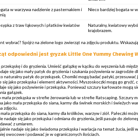
gata w warzywa nadzienie z pasternakiem i
Nieco bardziej bogata w w
nią
sypka z traw łąkowych i płatków kwiatów
Naturalny, kwiatowy wybór,
krajobrazem.
ant wybrać? Spójrz na zielone logo zwierząt na zdjęciu produktu. Wskazują
rząt odpowiedni jest gryzak Little One Yummy Chewing
 przekąskę i do gryzienia. Umieść gałązkę w kąciku do węszenia lub między
daje się jako mały patyk do gryzienia i szukania pożywienia w zagrodzi
ko naturalny patyk do przekąsek. Chomiki mogą badać patyki, przesuwać je
 się jako przekąska i element aktywności. Myszoskoczki mogą go gryźć, 
aje się jako pożywienie i przekąska. Ponieważ szczury karłowate mogą si
ania gałązek.
o mała przekąska w strefie żerowania lub w strefie Ratscaping. Szczury mo
na jako mała przekąska do siana, karmy dla świnek morskich i świeżych war
a zdjęciu.
 mała przekąska do siana, karmy dla królików, warzyw i ziół. Pałeczki mo
e nadaje się jako przekąska i odmiana do gryzienia, jeśli pasuje do zielon
podawać z umiarem.
alnie nadaje się jako świadoma przekąska i wariacja na temat żucia, jeśli w
iej owocowe i podawać je w ograniczonych ilościach.