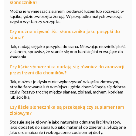
słonecznika?
Można je wymieszać z sianem, podawać luzem lub rozsypać w
kąciku, gdzie zwierzęta żerują. W przypadku małych zwierząt
często wystarczy szczypta.
Czy można używać liści słonecznika jako posypki do
siana?
Tak, nadają się jako posypka do siana. Mieszając niewielką ilość
z sianem, sprawisz, że stanie się ono bardziej interesujące do
zbadania.
Czy liście słonecznika nadają się również do aranżacji
przestrzeni dla chomików?
Tak, możesz je dyskretnie wykorzystać w kąciku ziołowym,
strefie żerowania lub w miejscu, gdzie chomiki będą się dobrze
czuły. Rozsyp trochę między sianem, ziołami, mchem, korkiem
lub ściółką.
Czy liście słonecznika są przekąską czy suplementem
ziołowym?
Stosuje się je głównie jako naturalną odmianę liści/kwiatów,
jako dodatek do siana lub jako materiał do zbierania. Służą one
jako urozmaicenie i wzbogacenie codziennej diety.