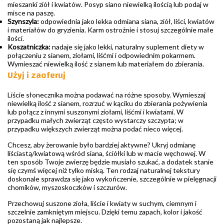
mieszanki ziół i kwiatów. Posyp siano niewielką ilością lub podaj w
misce na paszę.
Szynszyla:
odpowiednia jako lekka odmiana siana, ziół, liści, kwiatów
i materiałów do gryzienia. Karm ostrożnie i stosuj szczególnie małe
ilości.
Koszatniczka:
nadaje się jako lekki, naturalny suplement diety w
połączeniu z sianem, ziołami, liśćmi i odpowiednim pokarmem.
Wymieszać niewielką ilość z sianem lub materiałem do zbierania.
Użyj i zaoferuj
Liście słonecznika można podawać na różne sposoby. Wymieszaj
niewielką ilość z sianem, rozrzuć w kąciku do zbierania pożywienia
lub połącz z innymi suszonymi ziołami, liśćmi i kwiatami. W
przypadku małych zwierząt często wystarczy szczypta; w
przypadku większych zwierząt można podać nieco więcej.
Chcesz, aby żerowanie było bardziej aktywne? Ukryj odmianę
liściastą/kwiatową wśród siana, ściółki lub w macie węchowej. W
ten sposób Twoje zwierzę będzie musiało szukać, a dodatek stanie
się czymś więcej niż tylko miską. Ten rodzaj naturalnej tekstury
doskonale sprawdza się jako wykończenie, szczególnie w pielęgnacji
chomików, myszoskoczków i szczurów.
Przechowuj suszone zioła, liście i kwiaty w suchym, ciemnym i
szczelnie zamkniętym miejscu. Dzięki temu zapach, kolor i jakość
pozostaną jak najlepsze.