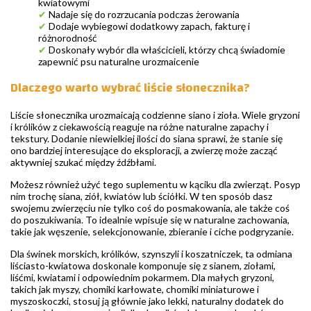
kwiatowymi
✔
Nadaje się do rozrzucania podczas żerowania
✔
Dodaje wybiegowi dodatkowy zapach, fakturę i
różnorodność
✔
Doskonały wybór dla właścicieli, którzy chcą świadomie
zapewnić psu naturalne urozmaicenie
Dlaczego warto wybrać liście słonecznika?
Liście słonecznika urozmaicają codzienne siano i zioła. Wiele gryzoni
i królików z ciekawością reaguje na różne naturalne zapachy i
tekstury. Dodanie niewielkiej ilości do siana sprawi, że stanie się
ono bardziej interesujące do eksploracji, a zwierzę może zacząć
aktywniej szukać między źdźbłami.
Możesz również użyć tego suplementu w kąciku dla zwierząt. Posyp
nim trochę siana, ziół, kwiatów lub ściółki. W ten sposób dasz
swojemu zwierzęciu nie tylko coś do posmakowania, ale także coś
do poszukiwania. To idealnie wpisuje się w naturalne zachowania,
takie jak węszenie, selekcjonowanie, zbieranie i ciche podgryzanie.
Dla świnek morskich, królików, szynszyli i koszatniczek, ta odmiana
liściasto-kwiatowa doskonale komponuje się z sianem, ziołami,
liśćmi, kwiatami i odpowiednim pokarmem. Dla małych gryzoni,
takich jak myszy, chomiki karłowate, chomiki miniaturowe i
myszoskoczki, stosuj ją głównie jako lekki, naturalny dodatek do