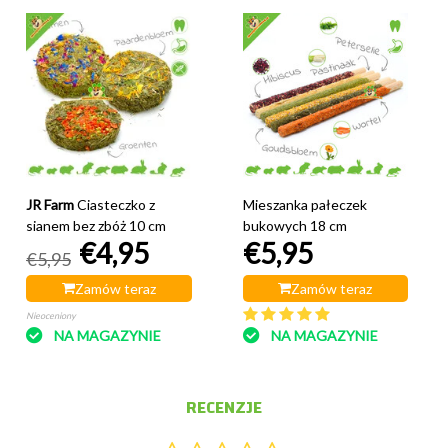
JR Farm
Ciasteczko z
Mieszanka pałeczek
sianem bez zbóż 10 cm
bukowych 18 cm
€4,95
€5,95
€5,95
Zamów teraz
Zamów teraz
Nieoceniony
NA MAGAZYNIE
NA MAGAZYNIE
RECENZJE