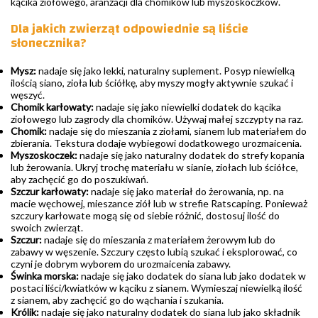
kącika ziołowego, aranżacji dla chomików lub myszoskoczków.
Dla jakich zwierząt odpowiednie są liście
słonecznika?
Mysz:
nadaje się jako lekki, naturalny suplement. Posyp niewielką
ilością siano, zioła lub ściółkę, aby myszy mogły aktywnie szukać i
węszyć.
Chomik karłowaty:
nadaje się jako niewielki dodatek do kącika
ziołowego lub zagrody dla chomików. Używaj małej szczypty na raz.
Chomik:
nadaje się do mieszania z ziołami, sianem lub materiałem do
zbierania. Tekstura dodaje wybiegowi dodatkowego urozmaicenia.
Myszoskoczek:
nadaje się jako naturalny dodatek do strefy kopania
lub żerowania. Ukryj trochę materiału w sianie, ziołach lub ściółce,
aby zachęcić go do poszukiwań.
Szczur karłowaty:
nadaje się jako materiał do żerowania, np. na
macie węchowej, mieszance ziół lub w strefie Ratscaping. Ponieważ
szczury karłowate mogą się od siebie różnić, dostosuj ilość do
swoich zwierząt.
Szczur:
nadaje się do mieszania z materiałem żerowym lub do
zabawy w węszenie. Szczury często lubią szukać i eksplorować, co
czyni je dobrym wyborem do urozmaicenia zabawy.
Świnka morska:
nadaje się jako dodatek do siana lub jako dodatek w
postaci liści/kwiatków w kąciku z sianem. Wymieszaj niewielką ilość
z sianem, aby zachęcić go do wąchania i szukania.
Królik:
nadaje się jako naturalny dodatek do siana lub jako składnik