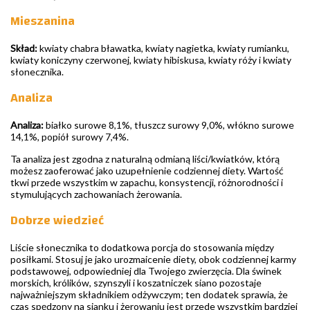
Mieszanina
Skład:
kwiaty chabra bławatka, kwiaty nagietka, kwiaty rumianku,
kwiaty koniczyny czerwonej, kwiaty hibiskusa, kwiaty róży i kwiaty
słonecznika.
Analiza
Analiza:
białko surowe 8,1%, tłuszcz surowy 9,0%, włókno surowe
14,1%, popiół surowy 7,4%.
Ta analiza jest zgodna z naturalną odmianą liści/kwiatków, którą
możesz zaoferować jako uzupełnienie codziennej diety. Wartość
tkwi przede wszystkim w zapachu, konsystencji, różnorodności i
stymulujących zachowaniach żerowania.
Dobrze wiedzieć
Liście słonecznika to dodatkowa porcja do stosowania między
posiłkami. Stosuj je jako urozmaicenie diety, obok codziennej karmy
podstawowej, odpowiedniej dla Twojego zwierzęcia. Dla świnek
morskich, królików, szynszyli i koszatniczek siano pozostaje
najważniejszym składnikiem odżywczym; ten dodatek sprawia, że
czas spędzony na sianku i żerowaniu jest przede wszystkim bardziej