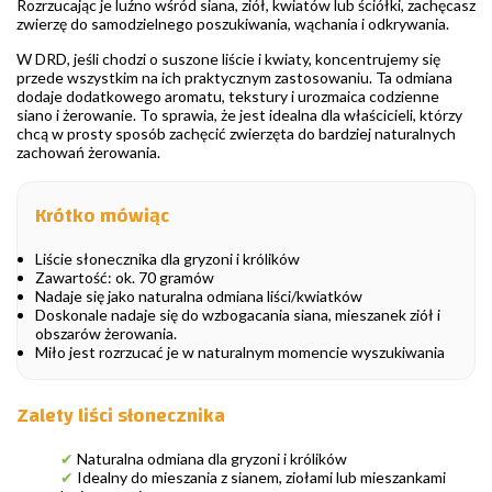
Rozrzucając je luźno wśród siana, ziół, kwiatów lub ściółki, zachęcasz
zwierzę do samodzielnego poszukiwania, wąchania i odkrywania.
W DRD, jeśli chodzi o suszone liście i kwiaty, koncentrujemy się
przede wszystkim na ich praktycznym zastosowaniu. Ta odmiana
dodaje dodatkowego aromatu, tekstury i urozmaica codzienne
siano i żerowanie. To sprawia, że jest idealna dla właścicieli, którzy
chcą w prosty sposób zachęcić zwierzęta do bardziej naturalnych
zachowań żerowania.
Krótko mówiąc
Liście słonecznika dla gryzoni i królików
Zawartość: ok. 70 gramów
Nadaje się jako naturalna odmiana liści/kwiatków
Doskonale nadaje się do wzbogacania siana, mieszanek ziół i
obszarów żerowania.
Miło jest rozrzucać je w naturalnym momencie wyszukiwania
Zalety liści słonecznika
✔
Naturalna odmiana dla gryzoni i królików
✔
Idealny do mieszania z sianem, ziołami lub mieszankami