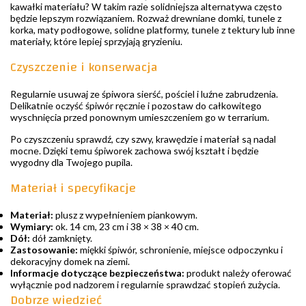
kawałki materiału? W takim razie solidniejsza alternatywa często
będzie lepszym rozwiązaniem. Rozważ drewniane domki, tunele z
korka, maty podłogowe, solidne platformy, tunele z tektury lub inne
materiały, które lepiej sprzyjają gryzieniu.
Czyszczenie i konserwacja
Regularnie usuwaj ze śpiwora sierść, pościel i luźne zabrudzenia.
Delikatnie oczyść śpiwór ręcznie i pozostaw do całkowitego
wyschnięcia przed ponownym umieszczeniem go w terrarium.
Po czyszczeniu sprawdź, czy szwy, krawędzie i materiał są nadal
mocne. Dzięki temu śpiworek zachowa swój kształt i będzie
wygodny dla Twojego pupila.
Materiał i specyfikacje
Materiał:
plusz z wypełnieniem piankowym.
Wymiary:
ok. 14 cm, 23 cm i 38 × 38 × 40 cm.
Dół:
dół zamknięty.
Zastosowanie:
miękki śpiwór, schronienie, miejsce odpoczynku i
dekoracyjny domek na ziemi.
Informacje dotyczące bezpieczeństwa:
produkt należy oferować
wyłącznie pod nadzorem i regularnie sprawdzać stopień zużycia.
Dobrze wiedzieć