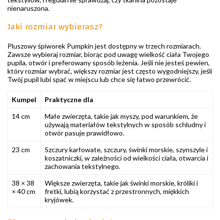
nienaruszona.
Jaki rozmiar wybierasz?
Pluszowy śpiworek Pumpkin jest dostępny w trzech rozmiarach.
Zawsze wybieraj rozmiar, biorąc pod uwagę wielkość ciała Twojego
pupila, otwór i preferowany sposób leżenia. Jeśli nie jesteś pewien,
który rozmiar wybrać, większy rozmiar jest często wygodniejszy, jeśli
Twój pupil lubi spać w miejscu lub chce się łatwo przewrócić.
Kumpel
Praktyczne dla
14 cm
Małe zwierzęta, takie jak myszy, pod warunkiem, że
używają materiałów tekstylnych w sposób schludny i
otwór pasuje prawidłowo.
23 cm
Szczury karłowate, szczury, świnki morskie, szynszyle i
koszatniczki, w zależności od wielkości ciała, otwarcia i
zachowania tekstylnego.
38 × 38
Większe zwierzęta, takie jak świnki morskie, króliki i
× 40 cm
fretki, lubią korzystać z przestronnych, miękkich
kryjówek.