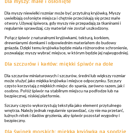
Dla myszy: małe i osłonięte
Dla myszy niewielki rozmiar może być przytulną kryjówką. Myszy
uwielbiają osłonięte miejsca i chętnie przeciskają się przez małe
otwory. Używaj śpiwora, gdy myszy nie przepadają za tkaninami i
regularnie sprawdzaj, czy materiał nie został uszkodzony.
Połącz śpiwór z naturalnymi kryjówkami, tekturą, korkiem,
drewnianymi domkami i odpowiednim materiałem do budowy
gniazda. Dzięki temu kryjówka będzie miała różnorodne schronienie,
pozwalając myszy wybrać miejsce, w którym będzie jej najwygodniej.
Dla szczurów i karłów: miękki śpiwór na dole
Dla szczurów miniaturowych i szczurów, średni lub większy rozmiar
może służyć jako miękka kryjówka i miejsce odpoczynku. Szczury
często korzystają z miękkich miejsc do spania, zarówno razem, jak i
osobno. Połóż śpiwór na stabilnym miejscu na podłodze lub na
bezpiecznej, niskiej platformie.
Szczury często wykorzystują tekstylia jako element przytulnego
wnętrza. Należy jednak regularnie sprawdzać, czy nie ma przetarć,
luźnych nitek i śladów gryzienia, aby śpiwór pozostał wygodny i
bezpieczny.
Dla świnek morskich: miękka kryjówka na spodzie