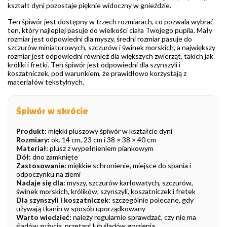
kształt dyni pozostaje pięknie widoczny w gnieździe.
Ten śpiwór jest dostępny w trzech rozmiarach, co pozwala wybrać
ten, który najlepiej pasuje do wielkości ciała Twojego pupila. Mały
rozmiar jest odpowiedni dla myszy, średni rozmiar pasuje do
szczurów miniaturowych, szczurów i świnek morskich, a największy
rozmiar jest odpowiedni również dla większych zwierząt, takich jak
króliki i fretki. Ten śpiwór jest odpowiedni dla szynszyli i
koszatniczek, pod warunkiem, że prawidłowo korzystają z
materiałów tekstylnych.
Śpiwór w skrócie
Produkt:
miękki pluszowy śpiwór w kształcie dyni
Rozmiary:
ok. 14 cm, 23 cm i 38 × 38 × 40 cm
Materiał:
plusz z wypełnieniem piankowym
Dół:
dno zamknięte
Zastosowanie:
miękkie schronienie, miejsce do spania i
odpoczynku na ziemi
Nadaje się dla:
myszy, szczurów karłowatych, szczurów,
świnek morskich, królików, szynszyli, koszatniczek i fretek
Dla szynszyli i koszatniczek:
szczególnie polecane, gdy
używają tkanin w sposób uporządkowany
Warto wiedzieć:
należy regularnie sprawdzać, czy nie ma
śladów zużycia, przetarć lub śladów gryzienia.