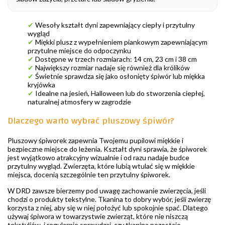
✔
Wesoły kształt dyni zapewniający ciepły i przytulny
wygląd
✔
Miękki plusz z wypełnieniem piankowym zapewniającym
przytulne miejsce do odpoczynku
✔
Dostępne w trzech rozmiarach: 14 cm, 23 cm i 38 cm
✔
Największy rozmiar nadaje się również dla królików
✔
Świetnie sprawdza się jako osłonięty śpiwór lub miękka
kryjówka
✔
Idealne na jesień, Halloween lub do stworzenia ciepłej,
naturalnej atmosfery w zagrodzie
Dlaczego warto wybrać pluszowy śpiwór?
Pluszowy śpiworek zapewnia Twojemu pupilowi miękkie i
bezpieczne miejsce do leżenia. Kształt dyni sprawia, że śpiworek
jest wyjątkowo atrakcyjny wizualnie i od razu nadaje budce
przytulny wygląd. Zwierzęta, które lubią wtulać się w miękkie
miejsca, docenią szczególnie ten przytulny śpiworek.
W DRD zawsze bierzemy pod uwagę zachowanie zwierzęcia, jeśli
chodzi o produkty tekstylne. Tkanina to dobry wybór, jeśli zwierzę
korzysta z niej, aby się w niej położyć lub spokojnie spać. Dlatego
używaj śpiwora w towarzystwie zwierząt, które nie niszczą
tekstyliów, i regularnie sprawdzaj, czy tkanina pozostaje