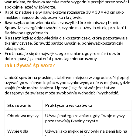
warunkiem, że świnka morska może wygodnie przejść przez otwór i
spokojnie leżeć w śpiworze.
Królik:
nadaje się w największym rozmiarze 38 × 38 × 40 cm jako
miękkie miejsce do odpoczynku i kryjówki.
Szynszyla:
odpowiednia dla szynszyli, które nie niszczą tkanin.
Sprawdź szczególnie uważnie, czy nie ma luźnych nitek, przetarć i
śladów po ugryzieniach.
Koszatniczka:
odpowiednia dla koszatniczek, które pozostawiają
tkaniny czyste. Sprawdź bardzo uważnie, ponieważ koszatniczki
lubią gryźć.
Fret:
nadaje się do największego rozmiaru, gdy rozmiar i otwór
dobrze pasują, a materiał pozostaje nienaruszony.
Jak używać śpiwora?
Umieść śpiwór na płaskim, stabilnym miejscu w zagrodzie. Najlepiej
używać go w cichym kąciku wypoczynkowym, a nie w miejscu, gdzie
znajduje się mokra toaleta. Upewnij się, że otwór jest łatwo
dostępny i że zwierzę może swobodnie wchodzić i wychodzić.
Stosowanie
Praktyczna wskazówka
Obudowa myszy
Używaj małego rozmiaru, gdy Twoje myszy
pozostawiają tkaniny czyste.
Wybieg dla
Używaj jako miękkiej kryjówki na ziemi lub na