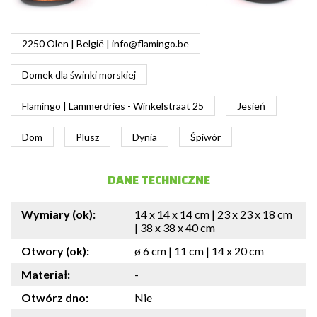
2250 Olen | België |
info@flamingo.be
Domek dla świnki morskiej
Flamingo | Lammerdries - Winkelstraat 25
Jesień
Dom
Plusz
Dynia
Śpiwór
DANE TECHNICZNE
Wymiary (ok):
14 x 14 x 14 cm | 23 x 23 x 18 cm
| 38 x 38 x 40 cm
Otwory (ok):
ø 6 cm | 11 cm | 14 x 20 cm
Materiał:
-
Otwórz dno:
Nie