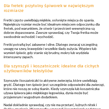
Dla fretek: przytulny śpiworek w największym
rozmiarze
Fretki często uwielbiają miękkie, osłonięte miejsca do spania.
Największy rozmiar może być idealnym miejscem odpoczynku dla
fretek, pod warunkiem, że otwór i przestrzeń wewnętrzna są
dobrze dopasowane. Zawsze sprawdzaj, czy Twoja fretka może
swobodnie wchodzić i wychodzić.
Fretki potrafią być zabawne i silne. Dlatego zwracaj szczególną
uwagę na szwy, krawędzie i wszelkie ślady zużycia. Wypierz lub
wymień śpiwór, gdy stanie się brudny, mokry lub wydziela
intensywny zapach.
Dla szynszyli i koszatniczek: idealne dla cichych
użytkowników tekstyliów
Szynszyle i koszatniczki to aktywne zwierzęta, które uwielbiają
gryźć. Dlatego ten śpiwór jest szczególnie odpowiedni dla zwierząt,
które nie noszą ze sobą tkanin. Kiedy szynszyla lub koszatniczka
używa śpiwora jako miękkiego legowiska, dynia może być
przyjemnym i wygodnym dodatkiem.
Nadal dokładnie sprawdzaj, czy nie ma przetarć, luźnych nitek i
śladów gryzienia. W przypadku szynszyli i koszatniczek podstawą