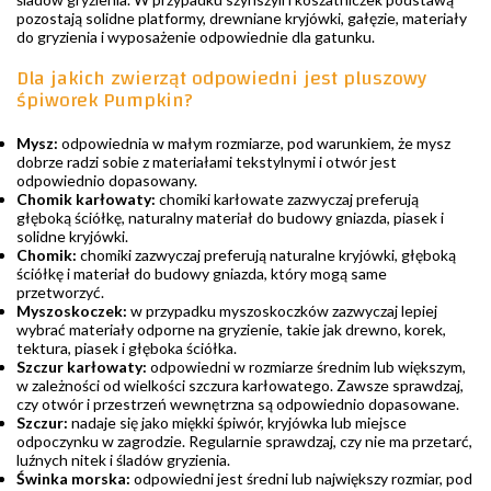
pozostają solidne platformy, drewniane kryjówki, gałęzie, materiały
do gryzienia i wyposażenie odpowiednie dla gatunku.
Dla jakich zwierząt odpowiedni jest pluszowy
śpiworek Pumpkin?
Mysz:
odpowiednia w małym rozmiarze, pod warunkiem, że mysz
dobrze radzi sobie z materiałami tekstylnymi i otwór jest
odpowiednio dopasowany.
Chomik karłowaty:
chomiki karłowate zazwyczaj preferują
głęboką ściółkę, naturalny materiał do budowy gniazda, piasek i
solidne kryjówki.
Chomik:
chomiki zazwyczaj preferują naturalne kryjówki, głęboką
ściółkę i materiał do budowy gniazda, który mogą same
przetworzyć.
Myszoskoczek:
w przypadku myszoskoczków zazwyczaj lepiej
wybrać materiały odporne na gryzienie, takie jak drewno, korek,
tektura, piasek i głęboka ściółka.
Szczur karłowaty:
odpowiedni w rozmiarze średnim lub większym,
w zależności od wielkości szczura karłowatego. Zawsze sprawdzaj,
czy otwór i przestrzeń wewnętrzna są odpowiednio dopasowane.
Szczur:
nadaje się jako miękki śpiwór, kryjówka lub miejsce
odpoczynku w zagrodzie. Regularnie sprawdzaj, czy nie ma przetarć,
luźnych nitek i śladów gryzienia.
Świnka morska:
odpowiedni jest średni lub największy rozmiar, pod