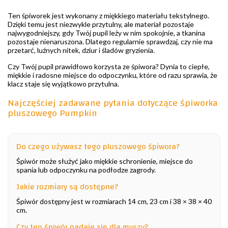
Ten śpiworek jest wykonany z miękkiego materiału tekstylnego.
Dzięki temu jest niezwykle przytulny, ale materiał pozostaje
najwygodniejszy, gdy Twój pupil leży w nim spokojnie, a tkanina
pozostaje nienaruszona. Dlatego regularnie sprawdzaj, czy nie ma
przetarć, luźnych nitek, dziur i śladów gryzienia.
Czy Twój pupil prawidłowo korzysta ze śpiwora? Dynia to ciepłe,
miękkie i radosne miejsce do odpoczynku, które od razu sprawia, że
klacz staje się wyjątkowo przytulna.
Najczęściej zadawane pytania dotyczące śpiworka
pluszowego Pumpkin
Do czego używasz tego pluszowego śpiwora?
Śpiwór może służyć jako miękkie schronienie, miejsce do
spania lub odpoczynku na podłodze zagrody.
Jakie rozmiary są dostępne?
Śpiwór dostępny jest w rozmiarach 14 cm, 23 cm i 38 × 38 × 40
cm.
Czy ten śpiwór nadaje się dla myszy?