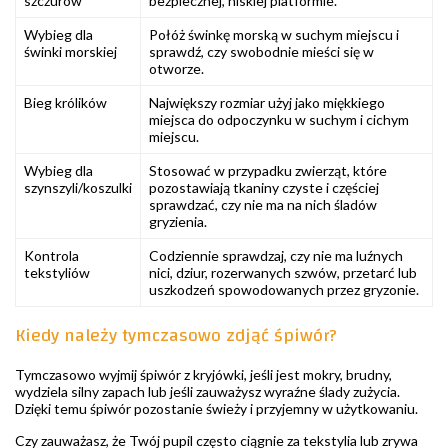
szczurów
bezpiecznej, niskiej platformie.
Wybieg dla
Połóż świnkę morską w suchym miejscu i
świnki morskiej
sprawdź, czy swobodnie mieści się w
otworze.
Bieg królików
Największy rozmiar użyj jako miękkiego
miejsca do odpoczynku w suchym i cichym
miejscu.
Wybieg dla
Stosować w przypadku zwierząt, które
szynszyli/koszulki
pozostawiają tkaniny czyste i częściej
sprawdzać, czy nie ma na nich śladów
gryzienia.
Kontrola
Codziennie sprawdzaj, czy nie ma luźnych
tekstyliów
nici, dziur, rozerwanych szwów, przetarć lub
uszkodzeń spowodowanych przez gryzonie.
Kiedy należy tymczasowo zdjąć śpiwór?
Tymczasowo wyjmij śpiwór z kryjówki, jeśli jest mokry, brudny,
wydziela silny zapach lub jeśli zauważysz wyraźne ślady zużycia.
Dzięki temu śpiwór pozostanie świeży i przyjemny w użytkowaniu.
Czy zauważasz, że Twój pupil często ciągnie za tekstylia lub zrywa