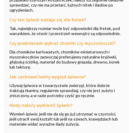
sprawdzać, czy nie ma przetarć, luźnych nitek i śladów po
ugryzieniach.
Czy ten śpiwór nadaje się dla fretek?
Tak, największy rozmiar może być odpowiedni dla fretek, pod
warunkiem, że otwór i przestrzeń wewnątrz są odpowiednie.
Czy powinienem wybrać chomiki czy myszoskoczki?
Dla chomików karłowatych, chomików miniaturowych i
myszoskoczków zazwyczaj preferujemy naturalne kryjówki,
głęboką ściółkę, materiał do budowy gniazda, drewno, korek
lub tekturę.
Jak zachować ładny wygląd śpiwora?
Używaj śpiwora w towarzystwie zwierząt, które dobrze
traktują tkaniny, regularnie sprawdzaj, czy nie jest zużyty i
zniszczony, a w razie potrzeby czyść go ręcznie.
Kiedy należy wymienić śpiwór?
Wymień śpiwór, jeśli nie da się go już utrzymać w czystości,
jeśli utracił swój kształt lub jeśli na szwach, krawędziach lub
materiale widać wyraźne ślady zużycia.