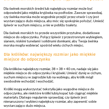
Dla świnek morskich średni lub największy rozmiar może być
odpowiedni jako miękka kryjówka na podłodze. Zawsze sprawdzaj,
czy świnka morska może wygodnie przejść przez otwór i czy jest
wystarczająco dużo miejsca, aby móc się spokojnie położyć. Umieść
śpiwór w suchym miejscu, a nie w pobliżu toalety.
Dla świnek morskich to przede wszystkim przytulne, dodatkowe
miejsce do odpoczynku. Połącz śpiwór z przestronnym wybiegiem,
sianem, niskimi tunelami i solidnymi domkami, aby Twoja świnka
morska mogła wybierać spośród wielu cichych miejsc.
Dla królików: największy rozmiar jako miękkie
miejsce do odpoczynku
Dla królików największy rozmiar, 38 × 38 × 40 cm, nadaje się jako
miękkie miejsce do odpoczynku i kryjówki. Umieść dynię w cichym,
suchym miejscu w zagrodzie lub na wybiegu, aby królik mógł
swobodnie wchodzić i wychodzić.
Króliki mogą wykorzystać tekstylia jako wygodne miejsce do
odpoczynku, ale niektóre króliki lubią kopać lub ciągnąć miękkie
materiały. Dlatego regularnie sprawdzaj, czy śpiwór jest
nienaruszony i wybierz największy rozmiar, aby zapewnić sobie
wystarczająco dużo miejsca.