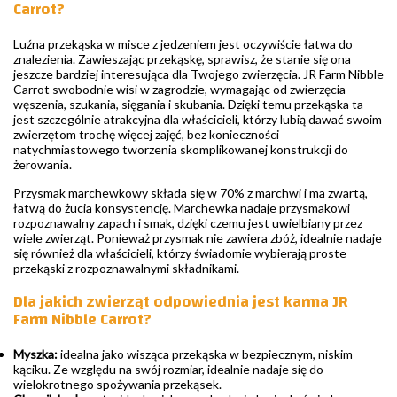
Carrot?
Luźna przekąska w misce z jedzeniem jest oczywiście łatwa do
znalezienia. Zawieszając przekąskę, sprawisz, że stanie się ona
jeszcze bardziej interesująca dla Twojego zwierzęcia. JR Farm Nibble
Carrot swobodnie wisi w zagrodzie, wymagając od zwierzęcia
węszenia, szukania, sięgania i skubania. Dzięki temu przekąska ta
jest szczególnie atrakcyjna dla właścicieli, którzy lubią dawać swoim
zwierzętom trochę więcej zajęć, bez konieczności
natychmiastowego tworzenia skomplikowanej konstrukcji do
żerowania.
Przysmak marchewkowy składa się w 70% z marchwi i ma zwartą,
łatwą do żucia konsystencję. Marchewka nadaje przysmakowi
rozpoznawalny zapach i smak, dzięki czemu jest uwielbiany przez
wiele zwierząt. Ponieważ przysmak nie zawiera zbóż, idealnie nadaje
się również dla właścicieli, którzy świadomie wybierają proste
przekąski z rozpoznawalnymi składnikami.
Dla jakich zwierząt odpowiednia jest karma JR
Farm Nibble Carrot?
Myszka:
idealna jako wisząca przekąska w bezpiecznym, niskim
kąciku. Ze względu na swój rozmiar, idealnie nadaje się do
wielokrotnego spożywania przekąsek.