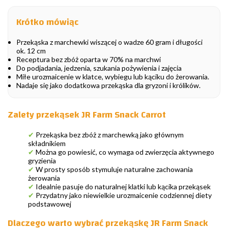
Krótko mówiąc
Przekąska z marchewki wiszącej o wadze 60 gram i długości
ok. 12 cm
Receptura bez zbóż oparta w 70% na marchwi
Do podjadania, jedzenia, szukania pożywienia i zajęcia
Miłe urozmaicenie w klatce, wybiegu lub kąciku do żerowania.
Nadaje się jako dodatkowa przekąska dla gryzoni i królików.
Zalety przekąsek JR Farm Snack Carrot
✔
Przekąska bez zbóż z marchewką jako głównym
składnikiem
✔
Można go powiesić, co wymaga od zwierzęcia aktywnego
gryzienia
✔
W prosty sposób stymuluje naturalne zachowania
żerowania
✔
Idealnie pasuje do naturalnej klatki lub kącika przekąsek
✔
Przydatny jako niewielkie urozmaicenie codziennej diety
podstawowej
Dlaczego warto wybrać przekąskę JR Farm Snack