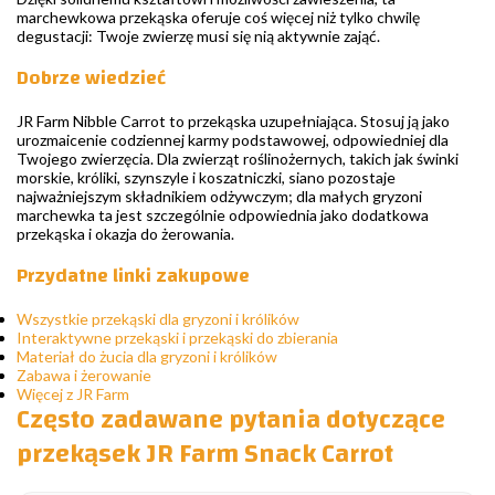
marchewkowa przekąska oferuje coś więcej niż tylko chwilę
degustacji: Twoje zwierzę musi się nią aktywnie zająć.
Dobrze wiedzieć
JR Farm Nibble Carrot to przekąska uzupełniająca. Stosuj ją jako
urozmaicenie codziennej karmy podstawowej, odpowiedniej dla
Twojego zwierzęcia. Dla zwierząt roślinożernych, takich jak świnki
morskie, króliki, szynszyle i koszatniczki, siano pozostaje
najważniejszym składnikiem odżywczym; dla małych gryzoni
marchewka ta jest szczególnie odpowiednia jako dodatkowa
przekąska i okazja do żerowania.
Przydatne linki zakupowe
Wszystkie przekąski dla gryzoni i królików
Interaktywne przekąski i przekąski do zbierania
Materiał do żucia dla gryzoni i królików
Zabawa i żerowanie
Więcej z JR Farm
Często zadawane pytania dotyczące
przekąsek JR Farm Snack Carrot