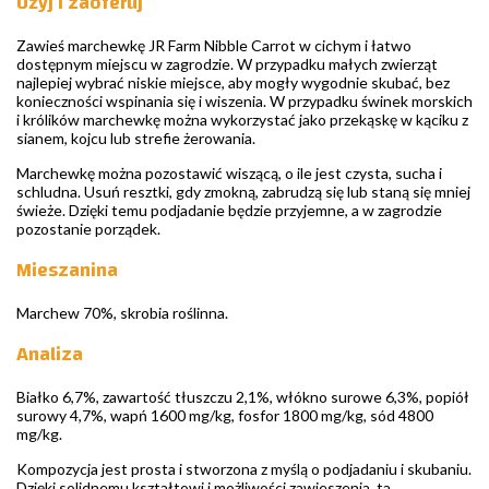
Użyj i zaoferuj
Zawieś marchewkę JR Farm Nibble Carrot w cichym i łatwo
dostępnym miejscu w zagrodzie. W przypadku małych zwierząt
najlepiej wybrać niskie miejsce, aby mogły wygodnie skubać, bez
konieczności wspinania się i wiszenia. W przypadku świnek morskich
i królików marchewkę można wykorzystać jako przekąskę w kąciku z
sianem, kojcu lub strefie żerowania.
Marchewkę można pozostawić wiszącą, o ile jest czysta, sucha i
schludna. Usuń resztki, gdy zmokną, zabrudzą się lub staną się mniej
świeże. Dzięki temu podjadanie będzie przyjemne, a w zagrodzie
pozostanie porządek.
Mieszanina
Marchew 70%, skrobia roślinna.
Analiza
Białko 6,7%, zawartość tłuszczu 2,1%, włókno surowe 6,3%, popiół
surowy 4,7%, wapń 1600 mg/kg, fosfor 1800 mg/kg, sód 4800
mg/kg.
Kompozycja jest prosta i stworzona z myślą o podjadaniu i skubaniu.
Dzięki solidnemu kształtowi i możliwości zawieszenia, ta