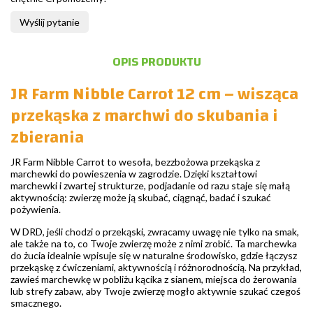
Wyślij pytanie
OPIS PRODUKTU
JR Farm Nibble Carrot 12 cm – wisząca
przekąska z marchwi do skubania i
zbierania
JR Farm Nibble Carrot to wesoła, bezzbożowa przekąska z
marchewki do powieszenia w zagrodzie. Dzięki kształtowi
marchewki i zwartej strukturze, podjadanie od razu staje się małą
aktywnością: zwierzę może ją skubać, ciągnąć, badać i szukać
pożywienia.
W DRD, jeśli chodzi o przekąski, zwracamy uwagę nie tylko na smak,
ale także na to, co Twoje zwierzę może z nimi zrobić. Ta marchewka
do żucia idealnie wpisuje się w naturalne środowisko, gdzie łączysz
przekąskę z ćwiczeniami, aktywnością i różnorodnością. Na przykład,
zawieś marchewkę w pobliżu kącika z sianem, miejsca do żerowania
lub strefy zabaw, aby Twoje zwierzę mogło aktywnie szukać czegoś
smacznego.