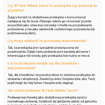
Czy JR Farm Nibble Carrot to przekąska czy materiał do
gryzienia?
Żujący korzeń to dodatkowa przekąska o konsystencji
nadającej się do żucia. Dlatego należy go stosować przede
wszystkim jako smaczną rozrywkę i chwilę na poszukiwanie
pożywienia, a nie jako zamiennik codziennego pożywienia lub
podstawowej diety.
Czy mogę odwiesić tę przekąskę marchewkową?
Tak, ta przekąska jest specjalnie przeznaczona do
powieszenia. Dzięki temu jedzenie jest bardziej aktywne i
interesujące niż wtedy, gdy przekąska leży luźno w misce.
Czy ta przekąska nadaje się dla chomików i
myszoskoczków?
Tak, dla chomików i myszoskoczków to świetna przekąska do
skubania i eksploracji. Zawieś ją nisko i bezpiecznie, aby Twój
pupil mógł do niej łatwo i bezpiecznie sięgnąć.
Jak często podawać JR Farm Nibble Carrot?
Podawaj marchewkę jako dodatkową przekąskę oprócz
normalnego jedzenia. Szybkość jej zjedzenia zależy od gatunku