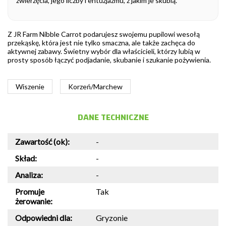
zwierzęcia, jego liczby i entuzjazmu, z jakim je skubią.
Z JR Farm Nibble Carrot podarujesz swojemu pupilowi wesołą
przekąskę, która jest nie tylko smaczna, ale także zachęca do
aktywnej zabawy. Świetny wybór dla właścicieli, którzy lubią w
prosty sposób łączyć podjadanie, skubanie i szukanie pożywienia.
Wiszenie
Korzeń/Marchew
DANE TECHNICZNE
Zawartość (ok):
-
Skład:
-
Analiza:
-
Promuje
Tak
żerowanie:
Odpowiedni dla:
Gryzonie