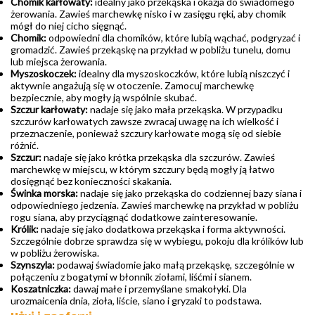
Chomik karłowaty:
idealny jako przekąska i okazja do świadomego
żerowania. Zawieś marchewkę nisko i w zasięgu ręki, aby chomik
mógł do niej cicho sięgnąć.
Chomik:
odpowiedni dla chomików, które lubią wąchać, podgryzać i
gromadzić. Zawieś przekąskę na przykład w pobliżu tunelu, domu
lub miejsca żerowania.
Myszoskoczek:
idealny dla myszoskoczków, które lubią niszczyć i
aktywnie angażują się w otoczenie. Zamocuj marchewkę
bezpiecznie, aby mogły ją wspólnie skubać.
Szczur karłowaty:
nadaje się jako mała przekąska. W przypadku
szczurów karłowatych zawsze zwracaj uwagę na ich wielkość i
przeznaczenie, ponieważ szczury karłowate mogą się od siebie
różnić.
Szczur:
nadaje się jako krótka przekąska dla szczurów. Zawieś
marchewkę w miejscu, w którym szczury będą mogły ją łatwo
dosięgnąć bez konieczności skakania.
Świnka morska:
nadaje się jako przekąska do codziennej bazy siana i
odpowiedniego jedzenia. Zawieś marchewkę na przykład w pobliżu
rogu siana, aby przyciągnąć dodatkowe zainteresowanie.
Królik:
nadaje się jako dodatkowa przekąska i forma aktywności.
Szczególnie dobrze sprawdza się w wybiegu, pokoju dla królików lub
w pobliżu żerowiska.
Szynszyla:
podawaj świadomie jako małą przekąskę, szczególnie w
połączeniu z bogatymi w błonnik ziołami, liśćmi i sianem.
Koszatniczka:
dawaj małe i przemyślane smakołyki. Dla
urozmaicenia dnia, zioła, liście, siano i gryzaki to podstawa.