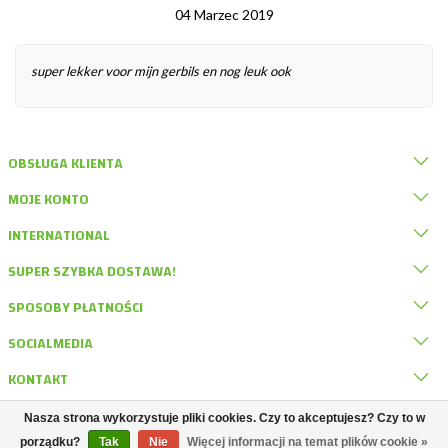
04 Marzec 2019
super lekker voor mijn gerbils en nog leuk ook
OBSŁUGA KLIENTA
MOJE KONTO
INTERNATIONAL
SUPER SZYBKA DOSTAWA!
SPOSOBY PŁATNOŚCI
SOCIALMEDIA
KONTAKT
Nasza strona wykorzystuje pliki cookies. Czy to akceptujesz? Czy to w
© DRD Knaagdierwinkel
porządku?
Tak
Nie
Więcej informacji na temat plików cookie »