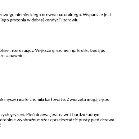
urowego niemieckiego drewna naturalnego. Wspaniale jest
jego gryzonia w dobrej kondycji i zdrowiu.
nie interesujący. Większe gryzonie, np. króliki, będą go
dzo zabawnie.
jak myszy i małe chomiki karłowate. Zwierzęta mogą się po
szych gryzoni. Pień drzewa jest nawet bardzo ładnym
y odrobinie wyobraźni możesz przekształcić pusty pień drzewa
!