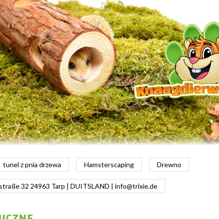
tunel z pnia drzewa
Hamsterscaping
Drewno
estraße 32 24963 Tarp | DUITSLAND |
info@trixie.de
NICZNE