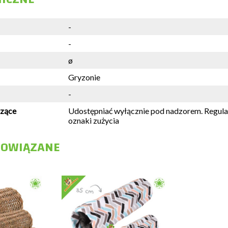
-
-
ø
Gryzonie
-
czące
Udostępniać wyłącznie pod nadzorem. Regula
oznaki zużycia
POWIĄZANE