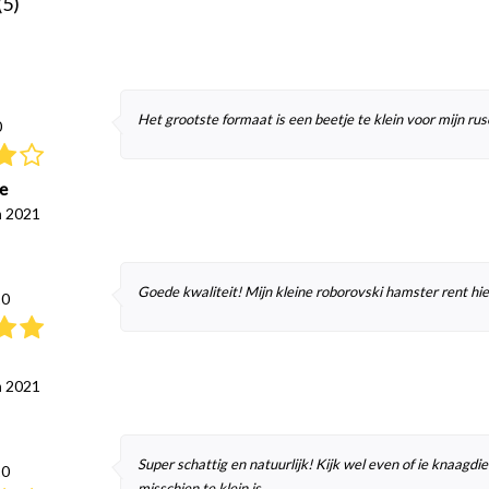
(5)
Het grootste formaat is een beetje te klein voor mijn ru
0
e
ń 2021
Goede kwaliteit! Mijn kleine roborovski hamster rent hi
10
ń 2021
Super schattig en natuurlijk! Kijk wel even of ie knaagdi
10
misschien te klein is.