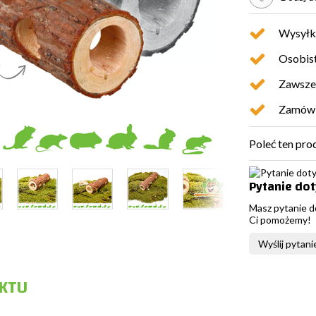
Wysyłk
Osobist
Zawsze 
Zamówio
Poleć ten pro
Pytanie do
Masz pytanie d
Ci pomożemy!
Wyślij pytani
KTU