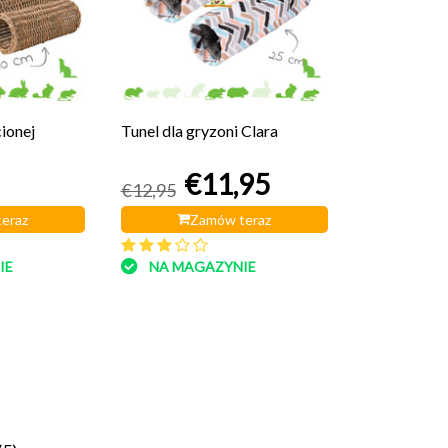
cionej
Tunel dla gryzoni Clara
€11,95
€12,95
eraz
Zamów teraz
IE
NA MAGAZYNIE