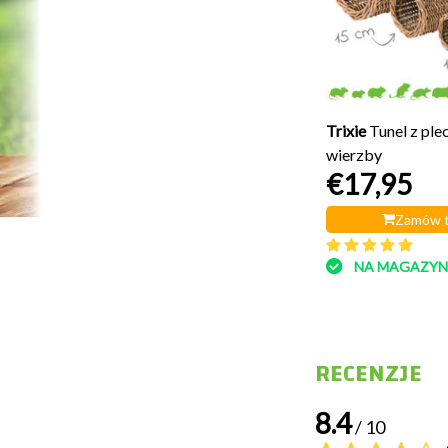
Trixie
Tunel z ple
wierzby
€17,95
Zamów t
NA MAGAZYN
RECENZJE
8.4
/ 10