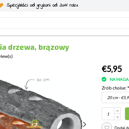
Specjaliści od gryzoni od 2011 roku
nia drzewa, brązowy
view(s)
€5,95
NA MAGA
Zrób choise:
Dodaj do