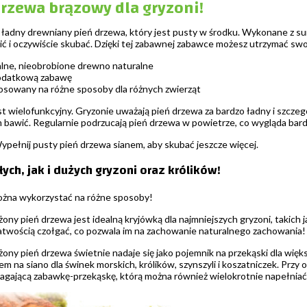
drzewa brązowy dla gryzoni!
 ładny drewniany pień drzewa, który jest pusty w środku. Wykonane z s
zić i oczywiście skubać. Dzięki tej zabawnej zabawce możesz utrzymać swo
lne, nieobrobione drewno naturalne
odatkową zabawę
sowany na różne sposoby dla różnych zwierząt
t wielofunkcyjny. Gryzonie uważają pień drzewa za bardzo ładny i szczegól
im bawić. Regularnie podrzucają pień drzewa w powietrze, co wygląda bar
pełnij pusty pień drzewa sianem, aby skubać jeszcze więcej.
ch, jak i dużych gryzoni oraz królików!
ożna wykorzystać na różne sposoby!
ony pień drzewa jest idealną kryjówką dla najmniejszych gryzoni, takich 
łatwością czołgać, co pozwala im na zachowanie naturalnego zachowania!
ony pień drzewa świetnie nadaje się jako pojemnik na przekąski dla więk
iem na siano dla świnek morskich, królików, szynszyli i koszatniczek. Prz
gającą zabawkę-przekąskę, którą można również wielokrotnie napełniać