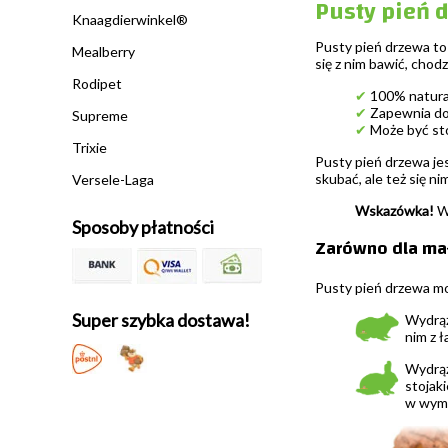
Pusty pień 
Knaagdierwinkel®
Pusty pień drzewa to
Mealberry
się z nim bawić, chod
Rodipet
✔
100% natura
✔
Zapewnia d
Supreme
✔
Może być sto
Trixie
Pusty pień drzewa jes
skubać, ale też się n
Versele-Laga
Wskazówka!
Wy
Sposoby płatności
Zarówno dla mały
Pusty pień drzewa m
Super szybka dostawa!
Wydrąż
nim z 
Wydrąż
stojak
w wyma