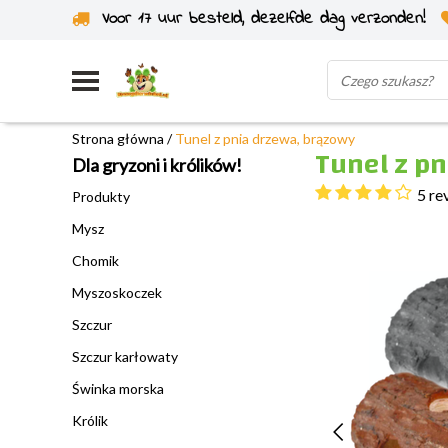
Voor 17 uur besteld, dezelfde dag verzonden!
Wysyłka z własnego magazynu
Strona główna
/
Tunel z pnia drzewa, brązowy
Tunel z p
Dla gryzoni i królików!
5 re
Produkty
Mysz
Chomik
Myszoskoczek
Szczur
Szczur karłowaty
Świnka morska
Królik