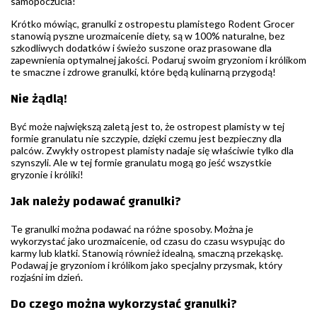
samopoczucia!
Krótko mówiąc, granulki z ostropestu plamistego Rodent Grocer
stanowią pyszne urozmaicenie diety, są w 100% naturalne, bez
szkodliwych dodatków i świeżo suszone oraz prasowane dla
zapewnienia optymalnej jakości. Podaruj swoim gryzoniom i królikom
te smaczne i zdrowe granulki, które będą kulinarną przygodą!
Nie żądlą!
Być może największą zaletą jest to, że ostropest plamisty w tej
formie granulatu nie szczypie, dzięki czemu jest bezpieczny dla
palców. Zwykły ostropest plamisty nadaje się właściwie tylko dla
szynszyli. Ale w tej formie granulatu mogą go jeść wszystkie
gryzonie i króliki!
Jak należy podawać granulki?
Te granulki można podawać na różne sposoby. Można je
wykorzystać jako urozmaicenie, od czasu do czasu wsypując do
karmy lub klatki. Stanowią również idealną, smaczną przekąskę.
Podawaj je gryzoniom i królikom jako specjalny przysmak, który
rozjaśni im dzień.
Do czego można wykorzystać granulki?