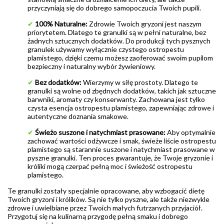
przyczyniają się do dobrego samopoczucia Twoich pupili.
✔
100% Naturalne:
Zdrowie Twoich gryzoni jest naszym
priorytetem. Dlatego te granulki są w pełni naturalne, bez
żadnych sztucznych dodatków. Do produkcji tych pysznych
granulek używamy wyłącznie czystego ostropestu
plamistego, dzięki czemu możesz zaoferować swoim pupilom
bezpieczny i naturalny wybór żywieniowy.
✔
Bez dodatków:
Wierzymy w siłę prostoty. Dlatego te
granulki są wolne od zbędnych dodatków, takich jak sztuczne
barwniki, aromaty czy konserwanty. Zachowana jest tylko
czysta esencja ostropestu plamistego, zapewniając zdrowe i
autentyczne doznania smakowe.
✔
Świeżo suszone i natychmiast prasowane:
Aby optymalnie
zachować wartości odżywcze i smak, świeże liście ostropestu
plamistego są starannie suszone i natychmiast prasowane w
pyszne granulki. Ten proces gwarantuje, że Twoje gryzonie i
króliki mogą czerpać pełną moc i świeżość ostropestu
plamistego.
Te granulki zostały specjalnie opracowane, aby wzbogacić dietę
Twoich gryzoni i królików. Są nie tylko pyszne, ale także niezwykle
zdrowe i uwielbiane przez Twoich małych futrzanych przyjaciół.
Przygotuj się na kulinarną przygodę pełną smaku i dobrego