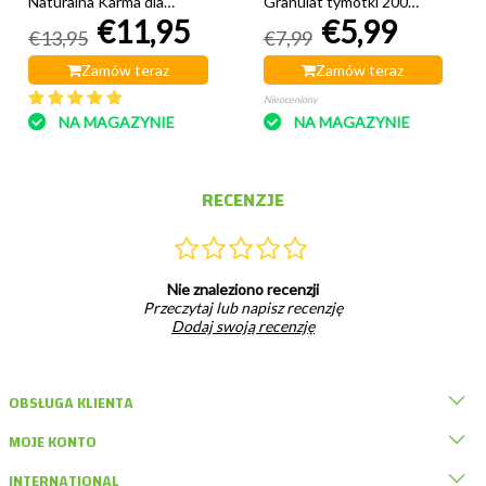
Naturalna Karma dla
Granulat tymotki 200
€11,95
€5,99
Świnek Morskich 500 g
gramów
€13,95
€7,99
Zamów teraz
Zamów teraz
Nieoceniony
NA MAGAZYNIE
NA MAGAZYNIE
RECENZJE
Nie znaleziono recenzji
Przeczytaj lub napisz recenzję
Dodaj swoją recenzję
OBSŁUGA KLIENTA
MOJE KONTO
INTERNATIONAL