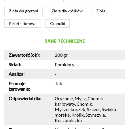
Zioła dla gryzoni
Zioła dla królików
Zioła
Pellets ziołowe
Granulki
DANE TECHNICZNE
Zawartość (ok):
200 gr
Skład:
Pomidory
Analiza:
-
Promuje
Tak
żerowanie:
Odpowiedni dla:
Gryzonie, Mysz, Chomik
karłowaty, Chomik,
Myszoskoczek, Szczur, Świnka
morska, Królik, Szynszyla,
Koszatniczka