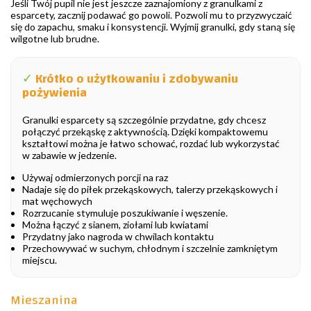
Jeśli Twój pupil nie jest jeszcze zaznajomiony z granulkami z
esparcety, zacznij podawać go powoli. Pozwoli mu to przyzwyczaić
się do zapachu, smaku i konsystencji. Wyjmij granulki, gdy staną się
wilgotne lub brudne.
✓
Krótko o użytkowaniu i zdobywaniu
pożywienia
Granulki esparcety są szczególnie przydatne, gdy chcesz
połączyć przekąskę z aktywnością. Dzięki kompaktowemu
kształtowi można je łatwo schować, rozdać lub wykorzystać
w zabawie w jedzenie.
Używaj odmierzonych porcji na raz
Nadaje się do piłek przekąskowych, talerzy przekąskowych i
mat węchowych
Rozrzucanie stymuluje poszukiwanie i węszenie.
Można łączyć z sianem, ziołami lub kwiatami
Przydatny jako nagroda w chwilach kontaktu
Przechowywać w suchym, chłodnym i szczelnie zamkniętym
miejscu.
Mieszanina