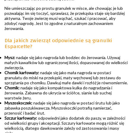
Nie umieszczając po prostu granulek w misce, ale chowając je lub
pozwalając im się toczyć, sprawiasz, że przekąska staje się bardziej
aktywna. Twoje zwierzę musi wąchać, szukać i pracować, aby
zdobyć nagrodę. Jest to zgodne z naturalnym zachowaniem
żerowania.
Dla jakich zwierząt odpowiednie są granulki
Esparcette?
Mysz:
nadaje się jako nagroda lub bodziec do żerowania. Używaj
małych kawałków lub ograniczonej ilości, dopasowanej do wielkości
zwierzęcia.
Chomik karłowaty:
nadaje się jako mała nagroda w postaci
granulatu do miski na przekąski, maty węchowej lub zestawu do
sprzątania po chomiku. Dawkuj małe dawki i rozłóż je równomiernie.
Chomik:
nadaje się jako kompaktowa kulka do nagradzania i
żerowania. Zabawna do ukrycia w ściółce, sianie lub suchej
warstwie żeru.
Myszoskoczek:
nadaje się jako nagroda w postaci śrutu lub jako
zabawka poszukiwawcza. Myszoskoczki potrafią namierzać,
przenosić i badać śrut.
Szczur karłowaty:
odpowiedni jako dodatek do paszy, w zależności
od wielkości grupy i akceptacji. Szczury karłowate mogą różnić się
wielkością, dlatego dawkowanie zależy od zastosowania i masy