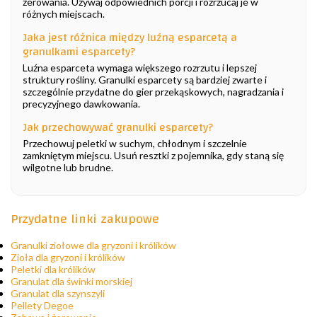
żerowania. Używaj odpowiednich porcji i rozrzucaj je w
różnych miejscach.
Jaka jest różnica między luźną esparcetą a
granulkami esparcety?
Luźna esparceta wymaga większego rozrzutu i lepszej
struktury rośliny. Granulki esparcety są bardziej zwarte i
szczególnie przydatne do gier przekąskowych, nagradzania i
precyzyjnego dawkowania.
Jak przechowywać granulki esparcety?
Przechowuj peletki w suchym, chłodnym i szczelnie
zamkniętym miejscu. Usuń resztki z pojemnika, gdy staną się
wilgotne lub brudne.
Przydatne linki zakupowe
Granulki ziołowe dla gryzoni i królików
Zioła dla gryzoni i królików
Peletki dla królików
Granulat dla świnki morskiej
Granulat dla szynszyli
Pellety Degoe