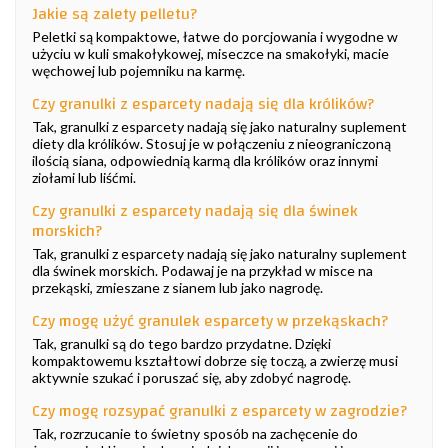
Jakie są zalety pelletu?
Peletki są kompaktowe, łatwe do porcjowania i wygodne w
użyciu w kuli smakołykowej, miseczce na smakołyki, macie
węchowej lub pojemniku na karmę.
Czy granulki z esparcety nadają się dla królików?
Tak, granulki z esparcety nadają się jako naturalny suplement
diety dla królików. Stosuj je w połączeniu z nieograniczoną
ilością siana, odpowiednią karmą dla królików oraz innymi
ziołami lub liśćmi.
Czy granulki z esparcety nadają się dla świnek
morskich?
Tak, granulki z esparcety nadają się jako naturalny suplement
dla świnek morskich. Podawaj je na przykład w misce na
przekąski, zmieszane z sianem lub jako nagrodę.
Czy mogę użyć granulek esparcety w przekąskach?
Tak, granulki są do tego bardzo przydatne. Dzięki
kompaktowemu kształtowi dobrze się toczą, a zwierzę musi
aktywnie szukać i poruszać się, aby zdobyć nagrodę.
Czy mogę rozsypać granulki z esparcety w zagrodzie?
Tak, rozrzucanie to świetny sposób na zachęcenie do