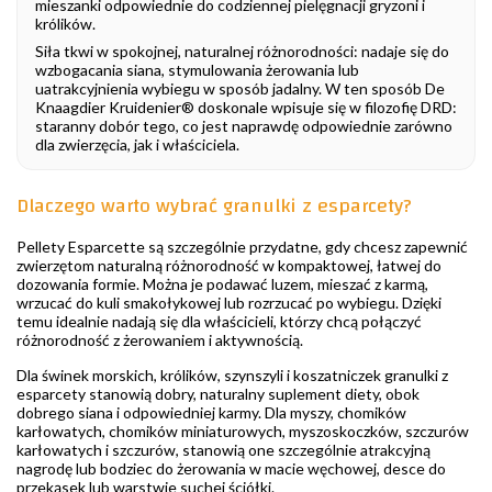
mieszanki odpowiednie do codziennej pielęgnacji gryzoni i
królików.
Siła tkwi w spokojnej, naturalnej różnorodności: nadaje się do
wzbogacania siana, stymulowania żerowania lub
uatrakcyjnienia wybiegu w sposób jadalny. W ten sposób De
Knaagdier Kruidenier® doskonale wpisuje się w filozofię DRD:
staranny dobór tego, co jest naprawdę odpowiednie zarówno
dla zwierzęcia, jak i właściciela.
Dlaczego warto wybrać granulki z esparcety?
Pellety Esparcette są szczególnie przydatne, gdy chcesz zapewnić
zwierzętom naturalną różnorodność w kompaktowej, łatwej do
dozowania formie. Można je podawać luzem, mieszać z karmą,
wrzucać do kuli smakołykowej lub rozrzucać po wybiegu. Dzięki
temu idealnie nadają się dla właścicieli, którzy chcą połączyć
różnorodność z żerowaniem i aktywnością.
Dla świnek morskich, królików, szynszyli i koszatniczek granulki z
esparcety stanowią dobry, naturalny suplement diety, obok
dobrego siana i odpowiedniej karmy. Dla myszy, chomików
karłowatych, chomików miniaturowych, myszoskoczków, szczurów
karłowatych i szczurów, stanowią one szczególnie atrakcyjną
nagrodę lub bodziec do żerowania w macie węchowej, desce do
przekąsek lub warstwie suchej ściółki.