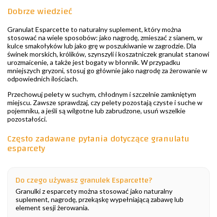
Dobrze wiedzieć
Granulat Esparcette to naturalny suplement, który można
stosować na wiele sposobów: jako nagrodę, zmieszać z sianem, w
kulce smakołyków lub jako grę w poszukiwanie w zagrodzie. Dla
świnek morskich, królików, szynszyli i koszatniczek granulat stanowi
urozmaicenie, a także jest bogaty w błonnik. W przypadku
mniejszych gryzoni, stosuj go głównie jako nagrodę za żerowanie w
odpowiednich ilościach.
Przechowuj pelety w suchym, chłodnym i szczelnie zamkniętym
miejscu. Zawsze sprawdzaj, czy pelety pozostają czyste i suche w
pojemniku, a jeśli są wilgotne lub zabrudzone, usuń wszelkie
pozostałości.
Często zadawane pytania dotyczące granulatu
esparcety
Do czego używasz granulek Esparcette?
Granulki z esparcety można stosować jako naturalny
suplement, nagrodę, przekąskę wypełniającą zabawę lub
element sesji żerowania.