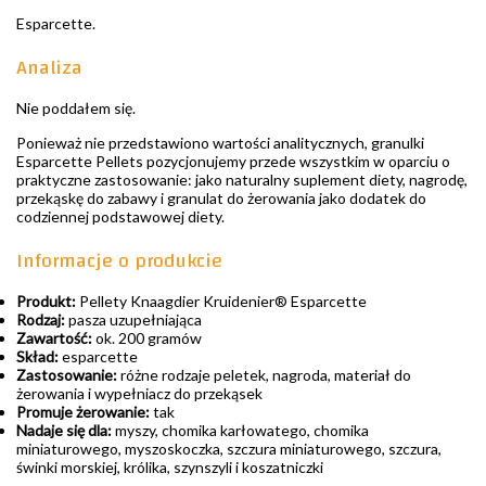
Esparcette.
Analiza
Nie poddałem się.
Ponieważ nie przedstawiono wartości analitycznych, granulki
Esparcette Pellets pozycjonujemy przede wszystkim w oparciu o
praktyczne zastosowanie: jako naturalny suplement diety, nagrodę,
przekąskę do zabawy i granulat do żerowania jako dodatek do
codziennej podstawowej diety.
Informacje o produkcie
Produkt:
Pellety Knaagdier Kruidenier® Esparcette
Rodzaj:
pasza uzupełniająca
Zawartość:
ok. 200 gramów
Skład:
esparcette
Zastosowanie:
różne rodzaje peletek, nagroda, materiał do
żerowania i wypełniacz do przekąsek
Promuje żerowanie:
tak
Nadaje się dla:
myszy, chomika karłowatego, chomika
miniaturowego, myszoskoczka, szczura miniaturowego, szczura,
świnki morskiej, królika, szynszyli i koszatniczki