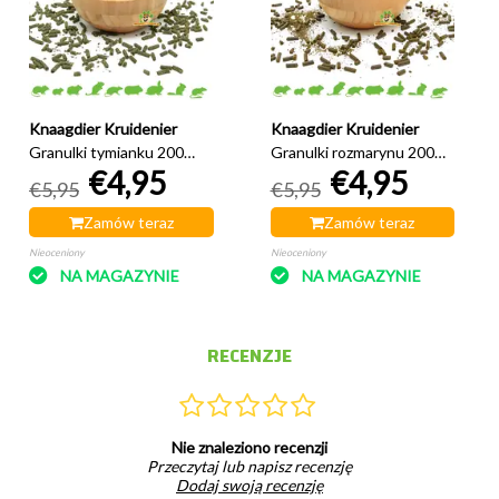
Knaagdier Kruidenier
Knaagdier Kruidenier
Granulki tymianku 200
Granulki rozmarynu 200
€4,95
€4,95
gramów
gramów
€5,95
€5,95
Zamów teraz
Zamów teraz
Nieoceniony
Nieoceniony
NA MAGAZYNIE
NA MAGAZYNIE
RECENZJE
Nie znaleziono recenzji
Przeczytaj lub napisz recenzję
Dodaj swoją recenzję