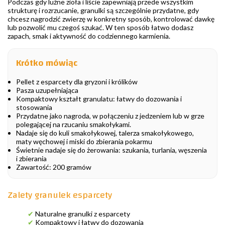
Podczas gdy luźne zioła i liście zapewniają przede wszystkim
strukturę i rozrzucanie, granulki są szczególnie przydatne, gdy
chcesz nagrodzić zwierzę w konkretny sposób, kontrolować dawkę
lub pozwolić mu czegoś szukać. W ten sposób łatwo dodasz
zapach, smak i aktywność do codziennego karmienia.
Krótko mówiąc
Pellet z esparcety dla gryzoni i królików
Pasza uzupełniająca
Kompaktowy kształt granulatu: łatwy do dozowania i
stosowania
Przydatne jako nagroda, w połączeniu z jedzeniem lub w grze
polegającej na rzucaniu smakołykami.
Nadaje się do kuli smakołykowej, talerza smakołykowego,
maty węchowej i miski do zbierania pokarmu
Świetnie nadaje się do żerowania: szukania, turlania, węszenia
i zbierania
Zawartość: 200 gramów
Zalety granulek esparcety
✔
Naturalne granulki z esparcety
✔
Kompaktowy i łatwy do dozowania