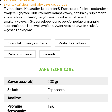
Zabawa i żerowanie
Skontaktuj się z nami, aby uzyskać poradę
Z granulkami Knaagdier Kruidenier® Esparcette Pellets podarujesz
swojemu gryzoniu lub królikowi kompaktowy, naturalny suplement,
który łatwo podzielić, ukryć i wykorzystać w zabawach
smakołykowych. Stosuj odpowiednie porcje, podawaj granulki
naprzemiennie i pozwól swojemu zwierzęciu aktywnie szukać,
wąchać i odkrywać.
Granulat z trawy i włókna
Zioła dla królików
Pellets ziołowe
Granulki
DANE TECHNICZNE
Zawartość (ok):
200 gr
Skład:
Esparceta
Analiza:
-
Promuje
Tak
żerowanie: