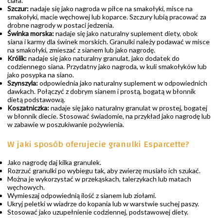
ciała.
Szczur:
nadaje się jako nagroda w piłce na smakołyki, misce na
smakołyki, macie węchowej lub koparce. Szczury lubią pracować za
drobne nagrody w postaci jedzenia.
Świnka morska:
nadaje się jako naturalny suplement diety, obok
siana i karmy dla świnek morskich. Granulki należy podawać w misce
na smakołyki, zmieszać z sianem lub jako nagrodę.
Królik:
nadaje się jako naturalny granulat, jako dodatek do
codziennego siana. Przydatny jako nagroda, w kuli smakołyków lub
jako posypka na siano.
Szynszyla:
odpowiednia jako naturalny suplement w odpowiednich
dawkach. Połączyć z dobrym sianem i prostą, bogatą w błonnik
dietą podstawową.
Koszatniczka:
nadaje się jako naturalny granulat w prostej, bogatej
w błonnik diecie. Stosować świadomie, na przykład jako nagrodę lub
w zabawie w poszukiwanie pożywienia.
W jaki sposób oferujecie granulki Esparcette?
Jako nagrodę daj kilka granulek.
Rozrzuć granulki po wybiegu tak, aby zwierzę musiało ich szukać.
Można je wykorzystać w przekąskach, talerzykach lub matach
węchowych.
Wymieszaj odpowiednią ilość z sianem lub ziołami.
Ukryj peletki w wiadrze do kopania lub w warstwie suchej paszy.
Stosować jako uzupełnienie codziennej, podstawowej diety.