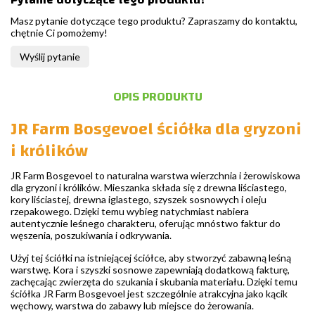
Masz pytanie dotyczące tego produktu? Zapraszamy do kontaktu,
chętnie Ci pomożemy!
Wyślij pytanie
OPIS PRODUKTU
JR Farm Bosgevoel ściółka dla gryzoni
i królików
JR Farm Bosgevoel to naturalna warstwa wierzchnia i żerowiskowa
dla gryzoni i królików. Mieszanka składa się z drewna liściastego,
kory liściastej, drewna iglastego, szyszek sosnowych i oleju
rzepakowego. Dzięki temu wybieg natychmiast nabiera
autentycznie leśnego charakteru, oferując mnóstwo faktur do
węszenia, poszukiwania i odkrywania.
Użyj tej ściółki na istniejącej ściółce, aby stworzyć zabawną leśną
warstwę. Kora i szyszki sosnowe zapewniają dodatkową fakturę,
zachęcając zwierzęta do szukania i skubania materiału. Dzięki temu
ściółka JR Farm Bosgevoel jest szczególnie atrakcyjna jako kącik
węchowy, warstwa do zabawy lub miejsce do żerowania.