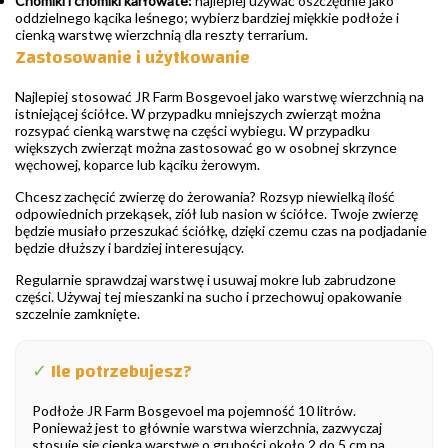
Chomiki i chomiki karłowate:
najlepiej używać oszczędnie jako
oddzielnego kącika leśnego; wybierz bardziej miękkie podłoże i
cienką warstwę wierzchnią dla reszty terrarium.
Zastosowanie i użytkowanie
Najlepiej stosować JR Farm Bosgevoel jako warstwę wierzchnią na
istniejącej ściółce. W przypadku mniejszych zwierząt można
rozsypać cienką warstwę na części wybiegu. W przypadku
większych zwierząt można zastosować go w osobnej skrzynce
węchowej, koparce lub kąciku żerowym.
Chcesz zachęcić zwierzę do żerowania? Rozsyp niewielką ilość
odpowiednich przekąsek, ziół lub nasion w ściółce. Twoje zwierzę
będzie musiało przeszukać ściółkę, dzięki czemu czas na podjadanie
będzie dłuższy i bardziej interesujący.
Regularnie sprawdzaj warstwę i usuwaj mokre lub zabrudzone
części. Używaj tej mieszanki na sucho i przechowuj opakowanie
szczelnie zamknięte.
✓
Ile potrzebujesz?
Podłoże JR Farm Bosgevoel ma pojemność 10 litrów.
Ponieważ jest to głównie warstwa wierzchnia, zazwyczaj
stosuje się cienką warstwę o grubości około 2 do 5 cm na