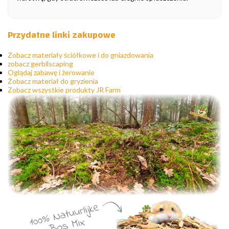
Przydatne linki zakupowe
Zobacz materiały ściółkowe i do gniazdowania
zobacz gerbilscaping
Oglądaj zabawę i żerowanie
Zobacz materiał do gryzienia
Zobacz wszystkie produkty JR Farm