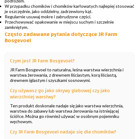
podłożem.
W przypadku chomików i chomików karłowatych najlepiej stosować
je oszczędnie, jako oddzielny, zadrzewiony kąt.
Regularnie usuwaj mokre i zabrudzone części.
Przechowywać opakowanie w miejscu suchym i szczelnie
zamkniętym.
Często zadawane pytania dotyczące JR Farm
Bosgevoel
Czym jest JR Farm Bosgevoel?
JR Farm Bosgevoel to naturalna, leśna warstwa wierzchnia i
warstwa żerowania, z drewnem liściastym, korą liściastą,
drewnem iglastym i szyszkami sosnowymi.
Czy używasz go jako okrywy glebowej czy jako
wierzchniej warstwy?
Ten produkt doskonale nadaje się jako warstwa wierzchnia,
warstwa do zabawy lub warstwa żerowania na istniejącej
ściółce. Można go również używać w osobnym pojemniku
węchowym.
Czy JR Farm Bosgevoel nadaje się dla chomików?