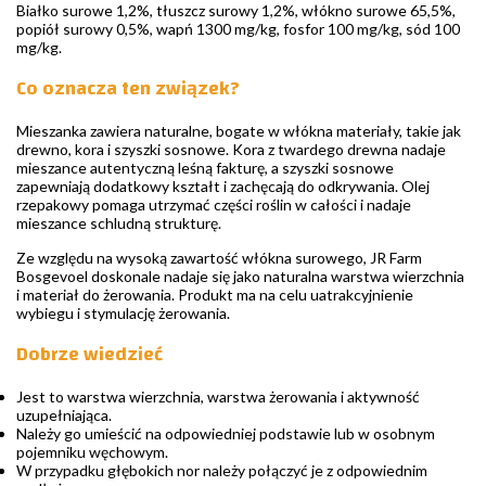
Białko surowe 1,2%, tłuszcz surowy 1,2%, włókno surowe 65,5%,
popiół surowy 0,5%, wapń 1300 mg/kg, fosfor 100 mg/kg, sód 100
mg/kg.
Co oznacza ten związek?
Mieszanka zawiera naturalne, bogate w włókna materiały, takie jak
drewno, kora i szyszki sosnowe. Kora z twardego drewna nadaje
mieszance autentyczną leśną fakturę, a szyszki sosnowe
zapewniają dodatkowy kształt i zachęcają do odkrywania. Olej
rzepakowy pomaga utrzymać części roślin w całości i nadaje
mieszance schludną strukturę.
Ze względu na wysoką zawartość włókna surowego, JR Farm
Bosgevoel doskonale nadaje się jako naturalna warstwa wierzchnia
i materiał do żerowania. Produkt ma na celu uatrakcyjnienie
wybiegu i stymulację żerowania.
Dobrze wiedzieć
Jest to warstwa wierzchnia, warstwa żerowania i aktywność
uzupełniająca.
Należy go umieścić na odpowiedniej podstawie lub w osobnym
pojemniku węchowym.
W przypadku głębokich nor należy połączyć je z odpowiednim