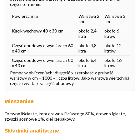
części terrarium.
Powierzchnia
Warstwa 2
Warstwa 5
cm
cm
Kącik węchowy 40 x 30 cm
około 2,4
około 6
litra
litrów
Część obudowy o wymiarach 60
około 4,8
około 12
x 40 cm
litra
litrów
Część obudowy o wymiarach 80
około 6,4
około 16
x 40 cm
litra
litrów
Pomoc w obliczeniach: długość x szerokość x grubość
warstwy w cm ÷ 1000 = liczba litrów. Jako warstwę wierzchnią
często wystarcza część obudowy.
Mieszanina
Drewno liściaste, kora drewna liściastego 30%, drewno iglaste,
szyszki sosnowe 1%, olej rzepakowy.
Składniki analityczne