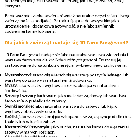
oddzielnym miejscu i uważnie obserwuj, jak Twoje zwierzę z niej
korzysta.
Ponieważ mieszanka zawiera również naturalne części roślin, Twoje
zwierzę może ją podjadać. Potraktuj ją przede wszystkim jako
urozmaicenie i dodatkową aktywność, a nie jako zamiennik
codziennej karmy lub siana.
Dla jakich zwierząt nadaje się JR Farm Bosgevoel?
JR Farm Bosgevoel nadaje się jako naturalna warstwa wierzchnia i
warstwa żerowania dla królików i różnych gryzoni. Dostosuj jej
zastosowanie do gatunku zwierzęcia, wybiegu i jego zachowania.
Myszoskoczki:
stanowią wierzchnią warstwę poszycia leśnego lub
warstwę do zabawy w naturalnym środowisku.
Myszy:
jako warstwa węchowa i przeszukująca w naturalnym
środowisku.
Szczury i szczury karłowate:
jako materiał węchowy lub warstwa
żerowania w pudełku do zabawy.
Świnki morskie:
jako naturalna warstwa do zabawy lub kącik
węchowy obok zwykłej ściółki.
Króliki:
jako warstwa żerująca w kopance, w węszącym pudełku bez
toalety lub w kąciku zabaw.
Koszatniczki i szynszyle:
jako sucha, naturalna karma do węszenia i
zabawy w małych ilościach.