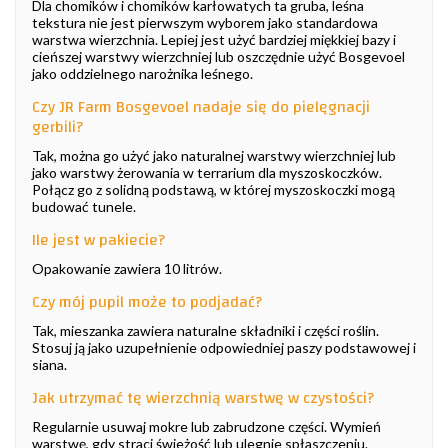
Dla chomików i chomików karłowatych ta gruba, leśna
tekstura nie jest pierwszym wyborem jako standardowa
warstwa wierzchnia. Lepiej jest użyć bardziej miękkiej bazy i
cieńszej warstwy wierzchniej lub oszczędnie użyć Bosgevoel
jako oddzielnego narożnika leśnego.
Czy JR Farm Bosgevoel nadaje się do pielęgnacji
gerbili?
Tak, można go użyć jako naturalnej warstwy wierzchniej lub
jako warstwy żerowania w terrarium dla myszoskoczków.
Połącz go z solidną podstawą, w której myszoskoczki mogą
budować tunele.
Ile jest w pakiecie?
Opakowanie zawiera 10 litrów.
Czy mój pupil może to podjadać?
Tak, mieszanka zawiera naturalne składniki i części roślin.
Stosuj ją jako uzupełnienie odpowiedniej paszy podstawowej i
siana.
Jak utrzymać tę wierzchnią warstwę w czystości?
Regularnie usuwaj mokre lub zabrudzone części. Wymień
warstwę, gdy straci świeżość lub ulegnie spłaszczeniu.