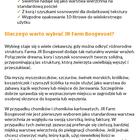
✔
Świetnie nadaje się jako warstwa wierzchnia na
standardową pościel
✔
Z korą i szyszkami sosnowymi dla dodatkowej tekstury
✔
Wygodne opakowanie 10-litrowe do wielokrotnego
użytku
Dlaczego warto wybrać JR Farm Bosgevoel?
Wybieg staje się o wiele ciekawszy, gdy można odkryć różnorodne
struktury. Farma JR Bosgevoel dodaje tak naturalny wymiar wrażeń.
Połączenie drewna, kory i szyszek sosnowych tworzy solidną,
przypominającą las strukturę, którą zwierzęta uwielbiają węszyć i
przeszukiwać.
Dla myszy, myszoskoczków, szczurów, świnek morskich, królików,
koszatniczek i szynszyli ściółka ta może służyć jako warstwa do
zabawy, kącik węchowy lub miejsce do żerowania. Szczególnie
dobrze sprawdza się w wyznaczonym miejscu w zagrodzie lub w
osobnej skrzynce do kopania lub węszenia.
W przypadku chomików i chomików karłowatych, JR Farm
Bosgevoel nie jest pierwszym wyborem jako standardowa warstwa
wierzchnia ze względu na swoją szorstką, leśną fakturę. W
przypadku tych zwierząt zazwyczaj preferuje się cieńszą, bardziej
miękką warstwę wierzchnią do pielęgnacji chomików. Jeśli jednak
chcesz stworzyć mały, leśny kącik, użyj niewielkiej ilości w