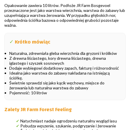
Opakowanie zawiera 10 litrów. Podłoże JR Farm Bosgevoel
przeznaczone jest jako warstwa wierzchnia, warstwa do zabawy lub
uzupełniająca warstwa żerowania. W przypadku głębokich nor,
odpowiednia ściółka bazowa o odpowiedniej grubości pozostaje
ważna.
✓
Krótko mówiąc
Naturalna, zdrewniała gleba wierzchnia dla gryzoni i królików
Z drewna liściastego, kory drewna liściastego, drewna
iglastego i szyszek sosnowych
Dodaje wybiegowi dodatkowy zapach, fakturę i różnorodność
Idealna jako warstwa do zabawy nakładana na istniejącą
ściółkę.
Świetnie sprawdzi się jako kącik węchowy, miejsce do
żerowania lub naturalna warstwa do zabawy
Pojemność: 10 litrów
Zalety JR Farm Forest Feeling
✔
Natychmiast nadaje ogrodzeniu naturalny wygląd lasu
✔
Pobudza węszenie, szukanie, podgryzanie i żerowanie