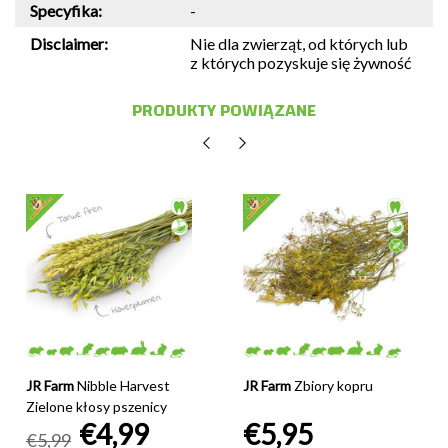
Specyfika:
-
Disclaimer:
Nie dla zwierząt, od których lub
z których pozyskuje się żywność
PRODUKTY POWIĄZANE
JR Farm
Nibble Harvest
JR Farm
Zbiory kopru
Zielone kłosy pszenicy
€4,99
€5,95
€5,99