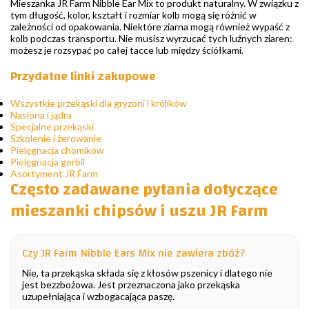
Mieszanka JR Farm Nibble Ear Mix to produkt naturalny. W związku z
tym długość, kolor, kształt i rozmiar kolb mogą się różnić w
zależności od opakowania. Niektóre ziarna mogą również wypaść z
kolb podczas transportu. Nie musisz wyrzucać tych luźnych ziaren:
możesz je rozsypać po całej tacce lub między ściółkami.
Przydatne linki zakupowe
Wszystkie przekąski dla gryzoni i królików
Nasiona i jądra
Specjalne przekąski
Szkolenie i żerowanie
Pielęgnacja chomików
Pielęgnacja gerbil
Asortyment JR Farm
Często zadawane pytania dotyczące
mieszanki chipsów i uszu JR Farm
Czy JR Farm Nibble Ears Mix nie zawiera zbóż?
Nie, ta przekąska składa się z kłosów pszenicy i dlatego nie
jest bezzbożowa. Jest przeznaczona jako przekąska
uzupełniająca i wzbogacająca paszę.