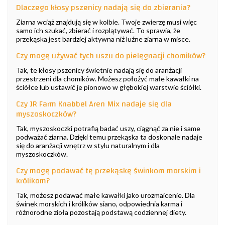
Dlaczego kłosy pszenicy nadają się do zbierania?
Ziarna wciąż znajdują się w kolbie. Twoje zwierzę musi więc
samo ich szukać, zbierać i rozplątywać. To sprawia, że
przekąska jest bardziej aktywna niż luźne ziarna w misce.
Czy mogę używać tych uszu do pielęgnacji chomików?
Tak, te kłosy pszenicy świetnie nadają się do aranżacji
przestrzeni dla chomików. Możesz położyć małe kawałki na
ściółce lub ustawić je pionowo w głębokiej warstwie ściółki.
Czy JR Farm Knabbel Aren Mix nadaje się dla
myszoskoczków?
Tak, myszoskoczki potrafią badać uszy, ciągnąć za nie i same
podważać ziarna. Dzięki temu przekąska ta doskonale nadaje
się do aranżacji wnętrz w stylu naturalnym i dla
myszoskoczków.
Czy mogę podawać tę przekąskę świnkom morskim i
królikom?
Tak, możesz podawać małe kawałki jako urozmaicenie. Dla
świnek morskich i królików siano, odpowiednia karma i
różnorodne zioła pozostają podstawą codziennej diety.