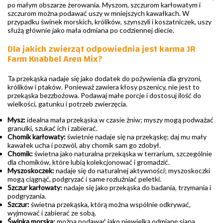
po małym obszarze żerowania. Myszom, szczurom karłowatym i
szczurom można podawać uszy w mniejszych kawałkach. W
przypadku świnek morskich, królików, szynszyli i koszatniczek, uszy
służą głównie jako mała odmiana po codziennej diecie.
Dla jakich zwierząt odpowiednia jest karma JR
Farm Knabbel Aren Mix?
Ta przekąska nadaje się jako dodatek do pożywienia dla gryzoni,
królików i ptaków. Ponieważ zawiera kłosy pszenicy, nie jest to
przekąska bezzbożowa. Podawaj małe porcje i dostosuj ilość do
wielkości, gatunku i potrzeb zwierzęcia.
Mysz:
idealna mała przekąska w czasie żniw; myszy mogą podważać
granulki, szukać ich i zabierać.
Chomik karłowaty:
świetnie nadaje się na przekąskę; daj mu mały
kawałek ucha i pozwól, aby chomik sam go zdobył.
Chomik:
świetna jako naturalna przekąska w terrarium, szczególnie
dla chomików, które lubią kolekcjonować i gromadzić.
Myszoskoczek:
nadaje się do naturalnej aktywności; myszoskoczki
mogą ciągnąć, podgryzać i same rozluźniać peletki.
Szczur karłowaty:
nadaje się jako przekąska do badania, trzymania i
podgryzania.
Szczur:
świetna przekąska, którą można wspólnie odkrywać,
wyjmować i zabierać ze sobą.
Świnka morska:
można podawać jako niewielką odmianę siana,