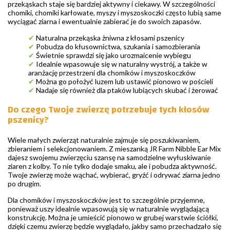
przekąskach staje się bardziej aktywny i ciekawy. W szczególności
chomiki, chomiki karłowate, myszy i myszoskoczki często lubią same
wyciągać ziarna i ewentualnie zabierać je do swoich zapasów.
✔
Naturalna przekąska żniwna z kłosami pszenicy
✔
Pobudza do kłusownictwa, szukania i samozbierania
✔
Świetnie sprawdzi się jako urozmaicenie wybiegu
✔
Idealnie wpasowuje się w naturalny wystrój, a także w
aranżację przestrzeni dla chomików i myszoskoczków
✔
Można go położyć luzem lub ustawić pionowo w pościeli
✔
Nadaje się również dla ptaków lubiących skubać i żerować
Do czego Twoje zwierzę potrzebuje tych kłosów
pszenicy?
Wiele małych zwierząt naturalnie zajmuje się poszukiwaniem,
zbieraniem i selekcjonowaniem. Z mieszanką JR Farm Nibble Ear Mix
dajesz swojemu zwierzęciu szansę na samodzielne wyłuskiwanie
ziaren z kolby. To nie tylko dodaje smaku, ale i pobudza aktywność.
Twoje zwierzę może wąchać, wybierać, gryźć i odrywać ziarna jedno
po drugim.
Dla chomików i myszoskoczków jest to szczególnie przyjemne,
ponieważ uszy idealnie wpasowują się w naturalnie wyglądającą
konstrukcję. Można je umieścić pionowo w grubej warstwie ściółki,
dzięki czemu zwierzę będzie wyglądało, jakby samo przechadzało się