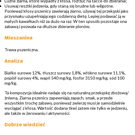
Luźne ziarna, które wypadły z kłosa, rozrzuć na tacce do zbierania;
Usuwaj resztki jedzenia, gdy staną się brudne lub wilgotne.
Ponieważ kłosy pszenicy zawierają ziarno, używaj tej przekąski jako
przysmaku uzupełniającego codzienną dietę. Lepiej podawać ją w
małych kawałkach niż za dużo na raz. W ten sposób pozostaje ona
zabawą i pozwala na dłuższe zbieranie plonów.
Mieszanina
Trawa pszeniczna.
Analiza
Białko surowe 12%, tłuszcz surowy 1,8%, włókno surowe 11,1%,
popiół surowy 4%, wapń 540 mg/kg, fosfor 3150 mg/kg, sód 100
mg/kg.
Ta kompozycja idealnie nadaje się na naturalną przekąskę zbożową/
żniwną. Ziarna pszenicy zapewniają zapach, smak, a przede
wszystkim trochę zabawy, ponieważ zwierzę musi je samodzielnie
wyciągać z kłosa. Wartość dodana tkwi zatem nie tylko w jedzeniu,
ale także w żerowaniu i aktywności.
Dobrze wiedzieć