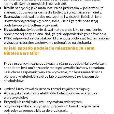
karmy dla świnek morskich i różnych ziół.
Królik:
nadaje się jako mała, naturalna przekąska w połączeniu z
sianem, odpowiednią karmą dla królików i urozmaiceniem diety.
Szynszyla:
podawaj bardzo oszczędnie i w dużych ilościach jako
urozmaiconą przekąskę; siano, zioła, liście i gałęzie pozostają
podstawowym źródłem przekąsek.
Koszatniczka:
świadomie dawaj małe porcje jako urozmaicenie,
obok prostej bazy z siana, ziół, gałęzi i odpowiedniego pożywienia.
Ptak:
odpowiednie dla ptaków, które lubią podważać luźne nasiona i
wykazują naturalne zachowanie polegające na skubaniu.
W jaki sposób podajecie mieszankę JR Farm
Nibbles Ears Mix?
Kłosy pszenicy można podawać na różne sposoby. Najłatwiejszym
sposobem jest umieszczenie małego kawałka luźno w terrarium.
Jeśli chcesz zapewnić większe wyzwanie, możesz umieścić kłos
pionowo w głębokiej ściółce lub przymocować go klipsem do
smakołyków.
Umieść luźny kawałek ucha w terrarium jako przekąskę;
Aby uzyskać naturalny efekt, wbij kolec pionowo w głęboką
warstwę gleby;
Przytnij lub rozbij większe uszy małym zwierzętom;
przymocuj kolbę kukurydzy do prętów lub konstrukcji, w razie
potrzeby za pomocą klipsa do przekąsek;