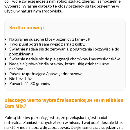
co Twoje zwierzę może z nimi robić: szukać, zbierać i samodzielnie
wybierać. Właśnie dlatego te kłosy pszenicy są tak przyjemne w
użyciu w naturalnym środowisku.
Krótko mówiąc
Naturalnie suszone kłosy pszenicy z farmy JR
Twój pupil potrafi sam wyjąć ziarna z kolby.
Świetnie nadaje się do żerowania, podgryzania i oczywiście do
poszukiwania
Świetnie nadaje się do pielęgnacji chomików i myszoskoczków
Nadaje się również dla ptaków, które lubią dziobać luźne
nasiona.
Pasza uzupełniająca / pasza jednorazowa
Nie bez zbóż
Zawartość: 30 gramów
Dlaczego warto wybrać mieszankę JR Farm Nibbles
Ears Mix?
Zaletą kłosów pszenicy jest to, że przekąska ta jest nadal
naturalna. Zamiast luźnych ziaren w misce, Twój pupil dostaje kłos,
na który musi naprawdę zapracować. Dzięki temu czas spędzony na