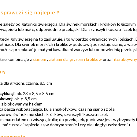
 sprawdzi się najlepiej?
zależy od gatunku zwierzęcia. Dla świnek morskich i królików logicznym 
a, zioła lub małe, odpowiednie przekąski. Dla szynszyli i koszatniczek le
edy, gdy zwierzę na to zasługuje, i to w bardzo ograniczonych ilościach. 
łniacz. Dla świnek morskich i królików podstawą pozostaje siano, a war
ożesz przeplatać je małymi kawałkami warzyw lub odpowiednią przekąsk
atne kombinacje z
sianem
,
ziołami dla gryzoni i królików
oraz
interaktywny
ary
a dla gryzoni, czarna, 8,5 cm
fikacji:
ok. 23 × 8,5 × 8,5 cm
skowej:
ok. ø 8,5 cm
 z blokowanym hakiem
a pasza wzbogacająca, kula smakołyków, czas na siano i zioła
zurów, świnek morskich, królików, szynszyli i koszatniczek
m materiałem na wiszącą kulkę do przekąsek, ponieważ jest wytrzymały i
, łańcuszek i zapięcie są w dobrym stanie i czy nie uległy uszkodzeniu.