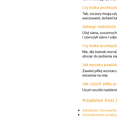
Czy kulka przekąs
Tak, szczury mogą uż
warzywami, ziołami lu
Jakiego nadzienia
Użyj siana, suszonych
i szynszyli siano i o
Czy kulka przekąs
Nie, dla świnek mors
obszar do jedzenia si
Jak wysoko powini
Zawieś piłkę wystarcz
wiszenia na niej.
Jak czyścić piłkę 
Usuń resztki nadzien
Przydatne linki
Szkolenie i żerowanie
Interaktywne przeką