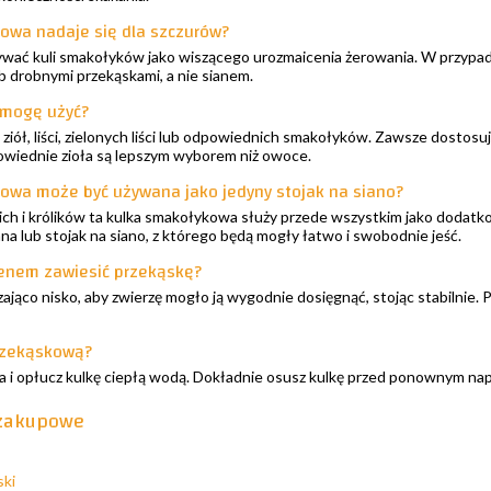
kowa nadaje się dla szczurów?
ywać kuli smakołyków jako wiszącego urozmaicenia żerowania. W przypad
b drobnymi przekąskami, a nie sianem.
 mogę użyć?
 ziół, liści, zielonych liści lub odpowiednich smakołyków. Zawsze dostos
dpowiednie zioła są lepszym wyborem niż owoce.
kowa może być używana jako jedyny stojak na siano?
kich i królików ta kulka smakołykowa służy przede wszystkim jako dodat
ana lub stojak na siano, z którego będą mogły łatwo i swobodnie jeść.
enem zawiesić przekąskę?
ająco nisko, aby zwierzę mogło ją wygodnie dosięgnąć, stojąc stabilnie. P
przekąskową?
ia i opłucz kulkę ciepłą wodą. Dokładnie osusz kulkę przed ponownym nap
 zakupowe
ski