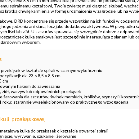
dla Gryzonia 8,5 cm to metalowa kula przeznaczona do podawania siana, 
temu spiralnemu kształtowi, Twoje zwierzę musi ciągnąć, skubać, wąchać 
sz krótką chwilę karmienia w formę urozmaicenia w zagrodzie lub na wybi
smakowe, DRD koncentruje się przede wszystkim na ich funkcji w codzienne
jnego jedzenia ani siana, lecz jako dodatkowa aktywność. W przypadku ś
onych liści lub ziół. U szczurów sprawdza się szczególnie dobrze z odpow
 koszatniczek kulka smakowa jest szczególnie interesująca z sianem lub o
tandardowym wyborem.
c
 przekąsek w kształcie spirali w czarnym wykończeniu
cyfikacji: ok. 23 × 8,5 × 8,5 cm
,5 cm
kowanym hakiem do zawieszania
a, ziół, warzyw lub odpowiednich przekąsek
 żerowania dla szczurów, świnek morskich, królików, szynszyli i koszatni
11 roku: starannie wyselekcjonowany do praktycznego wzbogacenia
 kuli przekąskowej
etalowa kulka do przekąsek o kształcie otwartej spirali
nięcie, wyrywanie, szukanie i żerowanie