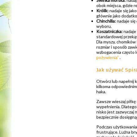
Świnka morska:
nadaj
obok miejsca, gdzie r
Królik:
nadaje się jako
głównie jako dodatk
Chinchilla:
nadaje się
wyboru.
Koszatniczka:
nadaje 
standardowej przekąs
Dla myszy, chomików 
rozmiar i sposób zawi
wzbogacenia często le
pożywienia”
.
Jak używać Spira
Otwórz lub napełnij k
kilkoma odpowiednimi
haka.
Zawsze wieszaj piłkę 
wypełnienia. Dlatego 
nisko jest zazwyczaj 
bezpiecznie dosięgną
Podczas użytkowania 
frustrujące. Luźna br