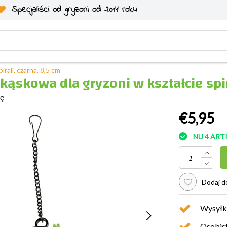
Specjaliści od gryzoni od 2011 roku
rali, czarna, 8,5 cm
kąskowa dla gryzoni w kształcie spir
ię
€5,95
NU 4 AR
Dodaj do
Wysyłk
Osobist