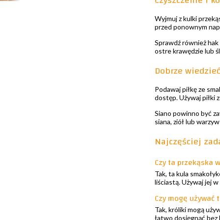
Czyszczenie i k
Wyjmuj z kulki przeką
przed ponownym napeł
Sprawdź również hak i
ostre krawędzie lub śl
Dobrze wiedzie
Podawaj piłkę ze smak
dostęp. Używaj piłki 
Siano powinno być za
siana, ziół lub warzy
Najczęściej zad
Czy ta przekąska w
Tak, ta kula smakołyk
liściastą. Używaj jej 
Czy mogę używać te
Tak, króliki mogą używ
łatwo dosięgnąć bez 