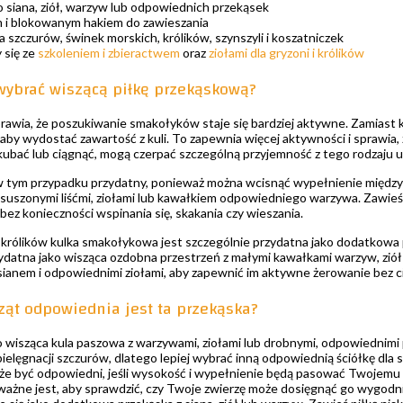
 siana, ziół, warzyw lub odpowiednich przekąsek
 i blokowanym hakiem do zawieszania
a szczurów, świnek morskich, królików, szynszyli i koszatniczek
 się ze
szkoleniem i zbieractwem
oraz
ziołami dla gryzoni i królików
wybrać wiszącą piłkę przekąskową?
awia, że poszukiwanie smakołyków staje się bardziej aktywne. Zamiast kł
aby wydostać zawartość z kuli. To zapewnia więcej aktywności i sprawia, że
kubać lub ciągnąć, mogą czerpać szczególną przyjemność z tego rodzaju 
t w tym przypadku przydatny, ponieważ można wcisnąć wypełnienie międ
a suszonymi liśćmi, ziołami lub kawałkiem odpowiedniego warzywa. Zawieś
ez konieczności wspinania się, skakania czy wieszania.
 królików kulka smakołykowa jest szczególnie przydatna jako dodatkowa 
ydatna jako wisząca ozdobna przestrzeń z małymi kawałkami warzyw, ziół 
sianem i odpowiednimi ziołami, aby zapewnić im aktywne żerowanie bez 
rząt odpowiednia jest ta przekąska?
o wisząca kula paszowa z warzywami, ziołami lub drobnymi, odpowiednimi 
pielęgnacji szczurów, dlatego lepiej wybrać inną odpowiednią ściółkę dla 
e być odpowiedni, jeśli wysokość i wypełnienie będą pasować Twojemu
, ważne jest, aby sprawdzić, czy Twoje zwierzę może dosięgnąć go wygodni