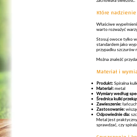
zachowała świeżość.
Które nadzienie
Właściwe wypełnienie 
warto rozważyć warzyw
Stosuj owoce tylko wt
standardem jako wype
przypadku szczurów m
Można znaleźć przyd
Materiał i wymi
Produkt:
Spiralna kulk
Materiał:
metal
Wymiary według specy
Średnica kulki przeką
Zawieszenie:
łańcuch
Zastosowanie:
wisząc
Odpowiednie dla:
szc
Metal jest praktyczny
sprawdzać, czy spirala