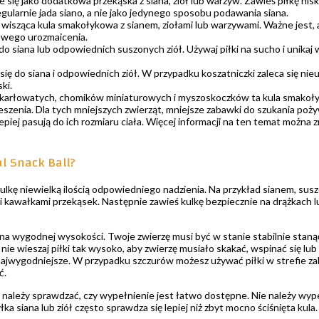
e się jako dodatkowa przekąska z siana, ziół lub warzyw. Zawieś piłkę nis
egularnie jada siano, a nie jako jedynego sposobu podawania siana.
 wisząca kula smakołykowa z sianem, ziołami lub warzywami. Ważne jest, a
owego urozmaicenia.
 do siana lub odpowiednich suszonych ziół. Używaj piłki na sucho i unik
się do siana i odpowiednich ziół. W przypadku koszatniczki zaleca się nie
ki.
karłowatych, chomików miniaturowych i myszoskoczków ta kula smakołyk
eszenia. Dla tych mniejszych zwierząt, mniejsze zabawki do szukania poży
piej pasują do ich rozmiaru ciała. Więcej informacji na ten temat można z
l Snack Ball?
ulkę niewielką ilością odpowiedniego nadzienia. Na przykład sianem, suszo
 kawałkami przekąsek. Następnie zawieś kulkę bezpiecznie na drążkach l
na wygodnej wysokości. Twoje zwierzę musi być w stanie stabilnie staną
nie wieszaj piłki tak wysoko, aby zwierzę musiało skakać, wspinać się lub 
najwygodniejsze. W przypadku szczurów możesz używać piłki w strefie zab
ć.
należy sprawdzać, czy wypełnienie jest łatwo dostępne. Nie należy wype
yłka siana lub ziół często sprawdza się lepiej niż zbyt mocno ściśnięta kul