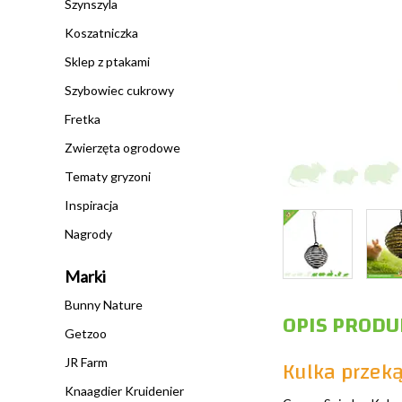
Szynszyla
Koszatniczka
Sklep z ptakami
Szybowiec cukrowy
Fretka
Zwierzęta ogrodowe
Tematy gryzoni
Inspiracja
Nagrody
Marki
Bunny Nature
OPIS PRODU
Getzoo
Kulka przeką
JR Farm
Knaagdier Kruidenier