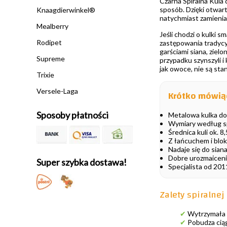
Czarna Spiralna Kula 
sposób. Dzięki otwar
Knaagdierwinkel®
natychmiast zamienia
Mealberry
Jeśli chodzi o kulki 
Rodipet
zastępowania tradycy
garściami siana, ziel
Supreme
przypadku szynszyli i
jak owoce, nie są s
Trixie
Versele-Laga
Krótko mówią
Sposoby płatności
Metalowa kulka do
Wymiary według spe
Średnica kuli ok. 8
Z łańcuchem i blo
Nadaje się do sian
Dobre urozmaicenie
Super szybka dostawa!
Specjalista od 20
Zalety spiralnej
✔
Wytrzymała m
✔
Pobudza ciąg