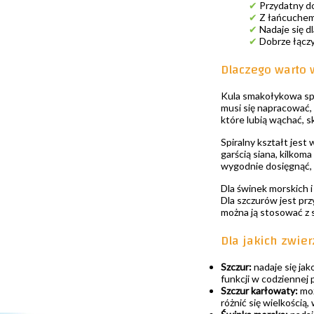
✔
Przydatny do
✔
Z łańcuchem
✔
Nadaje się dl
✔
Dobrze łączy
Dlaczego warto 
Kula smakołykowa spr
musi się napracować, 
które lubią wąchać, s
Spiralny kształt jes
garścią siana, kilkom
wygodnie dosięgnąć, b
Dla świnek morskich i
Dla szczurów jest prz
można ją stosować z 
Dla jakich zwie
Szczur:
nadaje się jak
funkcji w codziennej 
Szczur karłowaty:
moż
różnić się wielkością