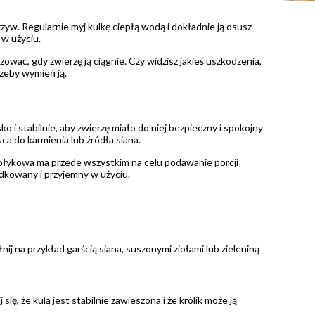
zyw. Regularnie myj kulkę ciepłą wodą i dokładnie ją osusz
w użyciu.
ować, gdy zwierzę ją ciągnie. Czy widzisz jakieś uszkodzenia,
trzeby wymień ją.
o i stabilnie, aby zwierzę miało do niej bezpieczny i spokojny
ca do karmienia lub źródła siana.
ołykowa ma przede wszystkim na celu podawanie porcji
ądkowany i przyjemny w użyciu.
ij na przykład garścią siana, suszonymi ziołami lub zieleniną
ę, że kula jest stabilnie zawieszona i że królik może ją