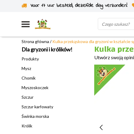
Voor 17 uur besteld, dezelfde dag verzonden!
Wysyłka z własnego magazynu
Strona główna
/
Kulka przekąskowa dla gryzoni w kształcie spi
Kulka prze
Dla gryzoni i królików!
Utwórz swoją opin
Produkty
Mysz
Chomik
Myszoskoczek
Szczur
Szczur karłowaty
Świnka morska
Królik