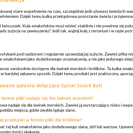
onserwacja
skowej stare wypełnienie na czas, szczególnie jeśli używasz świeżych war
nieniem. Dzięki temu kulka przekąskowa pozostanie świeża i przyjemna 
 łańcuszek. Kula smakołyków musi wisieć stabilnie i nie powinna się poluz
ady zużycia na zawieszeniu? Jeśli tak, wyjmij kulę z terrarium i w razie po
ć
ołykami pod nadzorem i regularnie sprawdzaj jej zużycie. Zawieś piłkę nisk
ze smakołykami jako dodatkowego urozmaicenia, a nie jako jedynego miejs
wsze swobodnie dostępne dla świnek morskich i królików. Ta kulka smak
w w bardziej zabawny sposób. Dzięki temu produkt jest praktyczny, uporz
awane pytania dotyczące Spiral Snack Ball
 formie piłki nadaje się dla świnek morskich?
owa nadaje się dla świnek morskich. Zawieś ją wystarczająco nisko i wypełn
w pobliżu miejsca, gdzie zwykle ląduje siano.
j przekąski w formie piłki dla królików?
ać tej kuli smakołyków jako dodatkowego siana, ziół lub warzyw. Upewnij si
konieczności skakania.