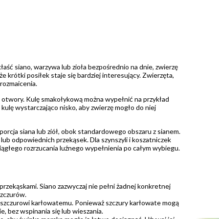
aść siano, warzywa lub zioła bezpośrednio na dnie, zwierzę
 krótki posiłek staje się bardziej interesujący. Zwierzęta,
urozmaicenia.
zy otwory. Kulę smakołykową można wypełnić na przykład
 kulę wystarczająco nisko, aby zwierzę mogło do niej
porcja siana lub ziół, obok standardowego obszaru z sianem.
lub odpowiednich przekąsek. Dla szynszyli i koszatniczek
ciągłego rozrzucania luźnego wypełnienia po całym wybiegu.
przekąskami. Siano zazwyczaj nie pełni żadnej konkretnej
szczurów.
 szczurowi karłowatemu. Ponieważ szczury karłowate mogą
e, bez wspinania się lub wieszania.