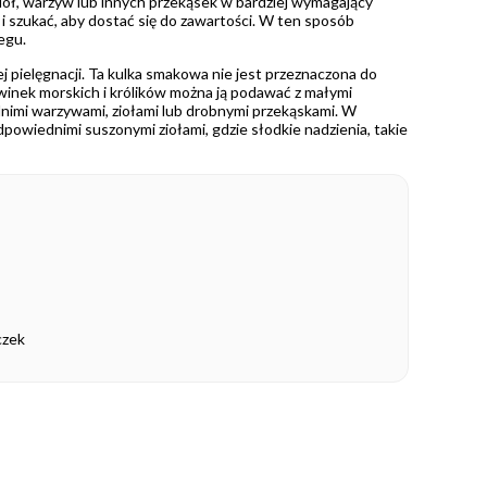
ziół, warzyw lub innych przekąsek w bardziej wymagający
i szukać, aby dostać się do zawartości. W ten sposób
egu.
j pielęgnacji. Ta kulka smakowa nie jest przeznaczona do
winek morskich i królików można ją podawać z małymi
iednimi warzywami, ziołami lub drobnymi przekąskami. W
dpowiednimi suszonymi ziołami, gdzie słodkie nadzienia, takie
czek