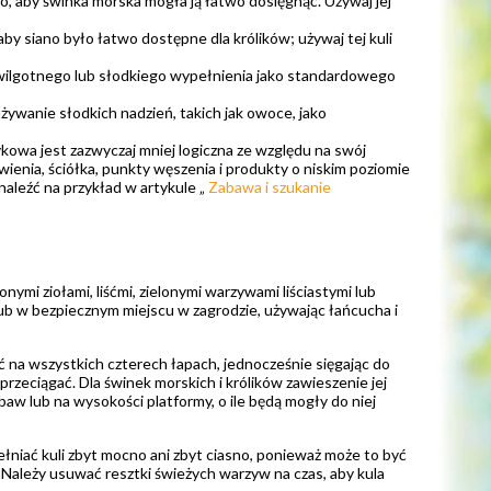
ko, aby świnka morska mogła ją łatwo dosięgnąć. Używaj jej
by siano było łatwo dostępne dla królików; używaj tej kuli
aj wilgotnego lub słodkiego wypełnienia jako standardowego
używanie słodkich nadzień, takich jak owoce, jako
owa jest zazwyczaj mniej logiczna ze względu na swój
wienia, ściółka, punkty węszenia i produkty o niskim poziomie
naleźć na przykład w artykule „
Zabawa i szukanie
nymi ziołami, liśćmi, zielonymi warzywami liściastymi lub
ub w bezpiecznym miejscu w zagrodzie, używając łańcucha i
ć na wszystkich czterech łapach, jednocześnie sięgając do
przeciągać. Dla świnek morskich i królików zawieszenie jej
aw lub na wysokości platformy, o ile będą mogły do niej
łniać kuli zbyt mocno ani zbyt ciasno, ponieważ może to być
a. Należy usuwać resztki świeżych warzyw na czas, aby kula