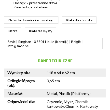
Dostęp: 2 przestronne drzwi
Konstrukcja: składana
Klata dla chomika karłowatego
Klata dla chomika
Klatka
Klata dla myszy
Savic | Ringlaan 10 8501 Heule (Kortrijk) | België |
info@savic.be
DANE TECHNICZNE
Wymiary ok.:
118 x 64 x 62 cm
Odległość pręta
0,65 cm
(ok):
Materiał:
Metal, Plastik (Platformy)
Odpowiedni dla:
Gryzonie, Mysz, Chomik
karłowaty, Chomik, Karłowaty