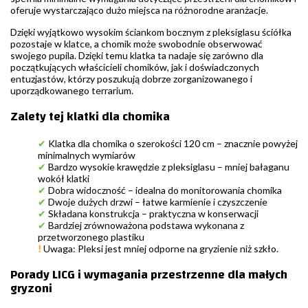
oferuje wystarczająco dużo miejsca na różnorodne aranżacje.
Dzięki wyjątkowo wysokim ściankom bocznym z pleksiglasu ściółka
pozostaje w klatce, a chomik może swobodnie obserwować
swojego pupila. Dzięki temu klatka ta nadaje się zarówno dla
początkujących właścicieli chomików, jak i doświadczonych
entuzjastów, którzy poszukują dobrze zorganizowanego i
uporządkowanego terrarium.
Zalety tej klatki dla chomika
✔
Klatka dla chomika o szerokości 120 cm – znacznie powyżej
minimalnych wymiarów
✔
Bardzo wysokie krawędzie z pleksiglasu – mniej bałaganu
wokół klatki
✔
Dobra widoczność – idealna do monitorowania chomika
✔
Dwoje dużych drzwi – łatwe karmienie i czyszczenie
✔
Składana konstrukcja – praktyczna w konserwacji
✔
Bardziej zrównoważona podstawa wykonana z
przetworzonego plastiku
!
Uwaga: Pleksi jest mniej odporne na gryzienie niż szkło.
Porady LICG i wymagania przestrzenne dla małych
gryzoni