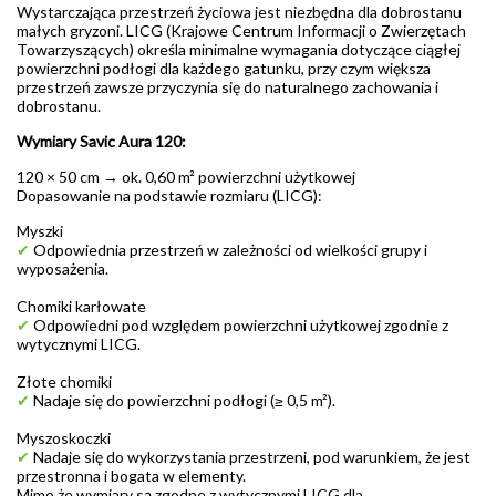
Wystarczająca przestrzeń życiowa jest niezbędna dla dobrostanu
małych gryzoni. LICG (Krajowe Centrum Informacji o Zwierzętach
Towarzyszących) określa minimalne wymagania dotyczące ciągłej
powierzchni podłogi dla każdego gatunku, przy czym większa
przestrzeń zawsze przyczynia się do naturalnego zachowania i
dobrostanu.
Wymiary Savic Aura 120:
120 × 50 cm → ok. 0,60 m² powierzchni użytkowej
Dopasowanie na podstawie rozmiaru (LICG):
Myszki
✔
Odpowiednia przestrzeń w zależności od wielkości grupy i
wyposażenia.
Chomiki karłowate
✔
Odpowiedni pod względem powierzchni użytkowej zgodnie z
wytycznymi LICG.
Złote chomiki
✔
Nadaje się do powierzchni podłogi (≥ 0,5 m²).
Myszoskoczki
✔
Nadaje się do wykorzystania przestrzeni, pod warunkiem, że jest
przestronna i bogata w elementy.
Mimo że wymiary są zgodne z wytycznymi LICG dla