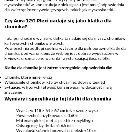
myszoskoczków, konstrukcja z pleksiglasu jest mniej odpowiednia
dla zwierząt intensywnie gryzących, takich jak myszoskoczki.
Czy Aura 120 Plexi nadaje się jako klatka dla
chomika?
Tak, jeśli chodzi o wymiary, klatka ta nadaje się dla myszy, chomików
karłowatych i chomików złotych.
Powierzchnia podłogi spełnia wytyczne dla pełnoprawnej klatki dla
chomika, pod warunkiem, że wybieg jest dobrze wyposażony w
kryjówki, urozmaicone warunki i wystarczającą ilość ściółki.
Klatka dla chomika jest zatem szczególnie odpowiednia dla:
Chomiki, które mniej gryzą
Właściciele chomików, którzy chcą mieć dobry przegląd
Sytuacje, w których łatwość konserwacji i widoczność mają
znaczenie
Wymiary i specyfikacje tej klatki dla chomika
Wymiary: 118 × 64 × 62 cm (dł. × szer. × wys.)
Powierzchnia użytkowa: ok. 0,60 m²
Materiał: pleksi, metal, plastik z recyklingu
Odstęp między drutami: 6,5 mm
Wysokość ścianek bocznych z pleksi: +10 cm