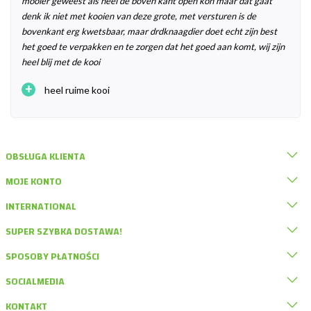
mooier geweest als heel de boven kant open kon maar dat gaat
denk ik niet met kooien van deze grote, met versturen is de
bovenkant erg kwetsbaar, maar drdknaagdier doet echt zijn best
het goed te verpakken en te zorgen dat het goed aan komt, wij zijn
heel blij met de kooi
+
heel ruime kooi
OBSŁUGA KLIENTA
MOJE KONTO
INTERNATIONAL
SUPER SZYBKA DOSTAWA!
SPOSOBY PŁATNOŚCI
SOCIALMEDIA
KONTAKT