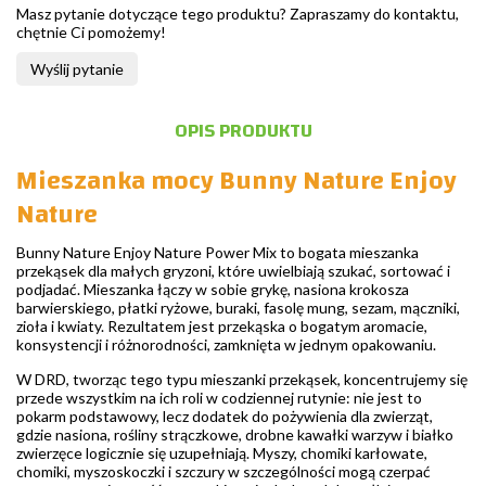
Masz pytanie dotyczące tego produktu? Zapraszamy do kontaktu,
chętnie Ci pomożemy!
Wyślij pytanie
OPIS PRODUKTU
Mieszanka mocy Bunny Nature Enjoy
Nature
Bunny Nature Enjoy Nature Power Mix to bogata mieszanka
przekąsek dla małych gryzoni, które uwielbiają szukać, sortować i
podjadać. Mieszanka łączy w sobie grykę, nasiona krokosza
barwierskiego, płatki ryżowe, buraki, fasolę mung, sezam, mączniki,
zioła i kwiaty. Rezultatem jest przekąska o bogatym aromacie,
konsystencji i różnorodności, zamknięta w jednym opakowaniu.
W DRD, tworząc tego typu mieszanki przekąsek, koncentrujemy się
przede wszystkim na ich roli w codziennej rutynie: nie jest to
pokarm podstawowy, lecz dodatek do pożywienia dla zwierząt,
gdzie nasiona, rośliny strączkowe, drobne kawałki warzyw i białko
zwierzęce logicznie się uzupełniają. Myszy, chomiki karłowate,
chomiki, myszoskoczki i szczury w szczególności mogą czerpać