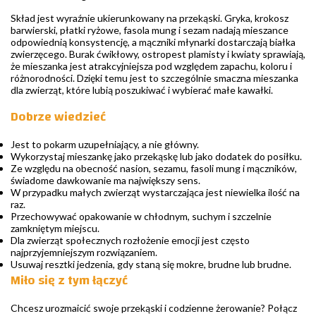
Skład jest wyraźnie ukierunkowany na przekąski. Gryka, krokosz
barwierski, płatki ryżowe, fasola mung i sezam nadają mieszance
odpowiednią konsystencję, a mączniki młynarki dostarczają białka
zwierzęcego. Burak ćwikłowy, ostropest plamisty i kwiaty sprawiają,
że mieszanka jest atrakcyjniejsza pod względem zapachu, koloru i
różnorodności. Dzięki temu jest to szczególnie smaczna mieszanka
dla zwierząt, które lubią poszukiwać i wybierać małe kawałki.
Dobrze wiedzieć
Jest to pokarm uzupełniający, a nie główny.
Wykorzystaj mieszankę jako przekąskę lub jako dodatek do posiłku.
Ze względu na obecność nasion, sezamu, fasoli mung i mączników,
świadome dawkowanie ma największy sens.
W przypadku małych zwierząt wystarczająca jest niewielka ilość na
raz.
Przechowywać opakowanie w chłodnym, suchym i szczelnie
zamkniętym miejscu.
Dla zwierząt społecznych rozłożenie emocji jest często
najprzyjemniejszym rozwiązaniem.
Usuwaj resztki jedzenia, gdy staną się mokre, brudne lub brudne.
Miło się z tym łączyć
Chcesz urozmaicić swoje przekąski i codzienne żerowanie? Połącz