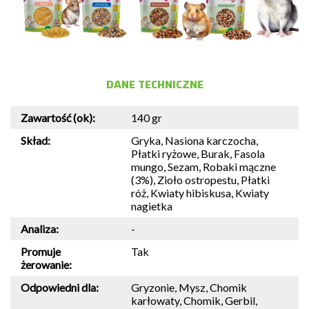
DANE TECHNICZNE
Zawartość (ok):
140 gr
Skład:
Gryka, Nasiona karczocha,
Płatki ryżowe, Burak, Fasola
mungo, Sezam, Robaki mączne
(3%), Zioło ostropestu, Płatki
róż, Kwiaty hibiskusa, Kwiaty
nagietka
Analiza:
-
Promuje
Tak
żerowanie:
Odpowiedni dla:
Gryzonie, Mysz, Chomik
karłowaty, Chomik, Gerbil,