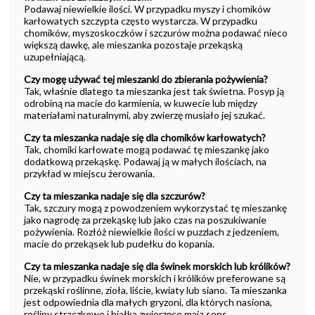
Podawaj niewielkie ilości. W przypadku myszy i chomików
karłowatych szczypta często wystarcza. W przypadku
chomików, myszoskoczków i szczurów można podawać nieco
większą dawkę, ale mieszanka pozostaje przekąską
uzupełniającą.
Czy mogę używać tej mieszanki do zbierania pożywienia?
Tak, właśnie dlatego ta mieszanka jest tak świetna. Posyp ją
odrobiną na macie do karmienia, w kuwecie lub między
materiałami naturalnymi, aby zwierzę musiało jej szukać.
Czy ta mieszanka nadaje się dla chomików karłowatych?
Tak, chomiki karłowate mogą podawać tę mieszankę jako
dodatkową przekąskę. Podawaj ją w małych ilościach, na
przykład w miejscu żerowania.
Czy ta mieszanka nadaje się dla szczurów?
Tak, szczury mogą z powodzeniem wykorzystać tę mieszankę
jako nagrodę za przekąskę lub jako czas na poszukiwanie
pożywienia. Rozłóż niewielkie ilości w puzzlach z jedzeniem,
macie do przekąsek lub pudełku do kopania.
Czy ta mieszanka nadaje się dla świnek morskich lub królików?
Nie, w przypadku świnek morskich i królików preferowane są
przekąski roślinne, zioła, liście, kwiaty lub siano. Ta mieszanka
jest odpowiednia dla małych gryzoni, dla których nasiona,
rośliny strączkowe i białka zwierzęce mają sens.