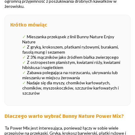
ogromną przyjemność z poszukiwania drobnych kawałków w
żerowisku.
Krótko mówiąc
✓
Mieszanka przekąsek z linii Bunny Nature Enjoy
Nature
✓
Z gryką, krokoszem, płatkami ryżowymi, burakami,
fasolą mung i sezamem
✓
Z 3% mączników jako źródłem białka zwierzęcego
✓
Z ostropestem plamistym, kwiatami róży, kwiatami
hibiskusa i nagietkiem
✓
Zabawa polegająca na rozrzucaniu, ukrywaniu lub
mieszaniu w miejscu żerowania
✓
Nadaje się dla myszy, chomików karłowatych,
chomików, myszoskoczków, szczurów karłowatych i
szczurów
Dlaczego warto wybrać Bunny Nature Power Mix?
Ta Power Mix jest interesująca, ponieważ łączy w sobie wiele
przepisów na przekąski. Gryka, krokosz barwierski, płatki ryżowe i