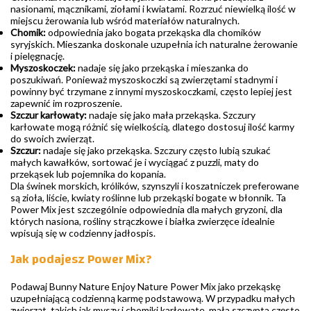
nasionami, mącznikami, ziołami i kwiatami. Rozrzuć niewielką ilość w
miejscu żerowania lub wśród materiałów naturalnych.
Chomik:
odpowiednia jako bogata przekąska dla chomików
syryjskich. Mieszanka doskonale uzupełnia ich naturalne żerowanie
i pielęgnację.
Myszoskoczek:
nadaje się jako przekąska i mieszanka do
poszukiwań. Ponieważ myszoskoczki są zwierzętami stadnymi i
powinny być trzymane z innymi myszoskoczkami, często lepiej jest
zapewnić im rozproszenie.
Szczur karłowaty:
nadaje się jako mała przekąska. Szczury
karłowate mogą różnić się wielkością, dlatego dostosuj ilość karmy
do swoich zwierząt.
Szczur:
nadaje się jako przekąska. Szczury często lubią szukać
małych kawałków, sortować je i wyciągać z puzzli, maty do
przekąsek lub pojemnika do kopania.
Dla świnek morskich, królików, szynszyli i koszatniczek preferowane
są zioła, liście, kwiaty roślinne lub przekąski bogate w błonnik. Ta
Power Mix jest szczególnie odpowiednia dla małych gryzoni, dla
których nasiona, rośliny strączkowe i białka zwierzęce idealnie
wpisują się w codzienny jadłospis.
Jak podajesz Power Mix?
Podawaj Bunny Nature Enjoy Nature Power Mix jako przekąskę
uzupełniającą codzienną karmę podstawową. W przypadku małych
zwierząt, takich jak myszy i chomiki karłowate, mała szczypta często