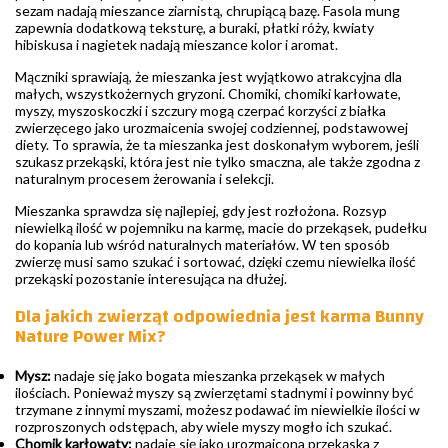
sezam nadają mieszance ziarnistą, chrupiącą bazę. Fasola mung
zapewnia dodatkową teksturę, a buraki, płatki róży, kwiaty
hibiskusa i nagietek nadają mieszance kolor i aromat.
Mączniki sprawiają, że mieszanka jest wyjątkowo atrakcyjna dla
małych, wszystkożernych gryzoni. Chomiki, chomiki karłowate,
myszy, myszoskoczki i szczury mogą czerpać korzyści z białka
zwierzęcego jako urozmaicenia swojej codziennej, podstawowej
diety. To sprawia, że ta mieszanka jest doskonałym wyborem, jeśli
szukasz przekąski, która jest nie tylko smaczna, ale także zgodna z
naturalnym procesem żerowania i selekcji.
Mieszanka sprawdza się najlepiej, gdy jest rozłożona. Rozsyp
niewielką ilość w pojemniku na karmę, macie do przekąsek, pudełku
do kopania lub wśród naturalnych materiałów. W ten sposób
zwierzę musi samo szukać i sortować, dzięki czemu niewielka ilość
przekąski pozostanie interesująca na dłużej.
Dla jakich zwierząt odpowiednia jest karma Bunny
Nature Power Mix?
Mysz:
nadaje się jako bogata mieszanka przekąsek w małych
ilościach. Ponieważ myszy są zwierzętami stadnymi i powinny być
trzymane z innymi myszami, możesz podawać im niewielkie ilości w
rozproszonych odstępach, aby wiele myszy mogło ich szukać.
Chomik karłowaty:
nadaje się jako urozmaicona przekąska z