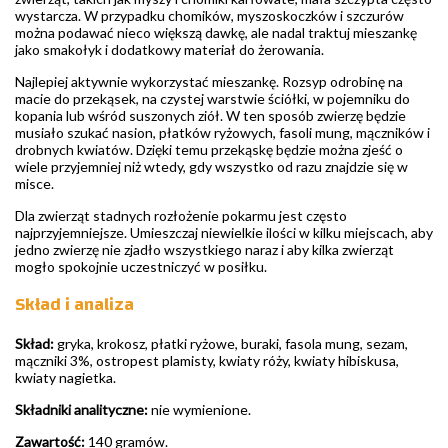
wystarcza. W przypadku chomików, myszoskoczków i szczurów
można podawać nieco większą dawkę, ale nadal traktuj mieszankę
jako smakołyk i dodatkowy materiał do żerowania.
Najlepiej aktywnie wykorzystać mieszankę. Rozsyp odrobinę na
macie do przekąsek, na czystej warstwie ściółki, w pojemniku do
kopania lub wśród suszonych ziół. W ten sposób zwierzę będzie
musiało szukać nasion, płatków ryżowych, fasoli mung, mączników i
drobnych kwiatów. Dzięki temu przekąskę będzie można zjeść o
wiele przyjemniej niż wtedy, gdy wszystko od razu znajdzie się w
misce.
Dla zwierząt stadnych rozłożenie pokarmu jest często
najprzyjemniejsze. Umieszczaj niewielkie ilości w kilku miejscach, aby
jedno zwierzę nie zjadło wszystkiego naraz i aby kilka zwierząt
mogło spokojnie uczestniczyć w posiłku.
Skład i analiza
Skład:
gryka, krokosz, płatki ryżowe, buraki, fasola mung, sezam,
mączniki 3%, ostropest plamisty, kwiaty róży, kwiaty hibiskusa,
kwiaty nagietka.
Składniki analityczne:
nie wymienione.
Zawartość:
140 gramów.