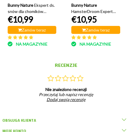
Bunny Nature
Ekspert ds.
Bunny Nature
snów dla chomików
HamsterDroom Expert
€10,99
€10,95
karłowatych 500 gramów
500 gramów karmy dla
chomików
Zamów teraz
Zamów teraz
NA MAGAZYNIE
NA MAGAZYNIE
RECENZJE
Nie znaleziono recenzji
Przeczytaj lub napisz recenzję
Dodaj swoją recenzję
OBSŁUGA KLIENTA
MOJE KONTO