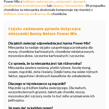
Power Mix z
białkiem zwierzęcym
,
nasionami i ziarnami
,
przekąskami interaktywnymi
lub
zabawą i żerowaniem
. W przypadku
chomików ta mieszanka doskonale komponuje się również z
białkiem zwierzęcym
i
karmą dla
chomików.
Często zadawane pytania dotyczące
mieszanki Bunny Nature Power Mix
Dla jakich zwierząt odpowiednia jest karma Power Mix?
Mieszanka ta nadaje się jako uzupełniająca przekąska dla
myszy, chomików karłowatych, chomików miniaturowych,
myszoskoczków, szczurów karłowatych i szczurów.
Co sprawia, że ta mieszanka jest tak różnorodna?
Mieszanka zawiera nasiona, płatki ryżowe, fasolę mung,
sezam, mączniki, zioła i kwiaty. Dzięki temu ma wiele różnych
faktur, zapachów i drobnych kawałków do odnalezienia.
Dlaczego w tej mieszance są mączniki?
Mączniki są źródłem białka zwierzęcego. Dla małych,
wszystkożernych gryzoni, takich jak chomiki, myszy,
myszoskoczki i szczury, może to być miłe urozmaicenie ich
jadłospisu.
Ile mam dać za każdym razem?