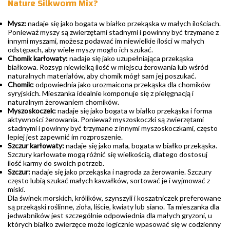
Nature Silkworm Mix?
Mysz:
nadaje się jako bogata w białko przekąska w małych ilościach.
Ponieważ myszy są zwierzętami stadnymi i powinny być trzymane z
innymi myszami, możesz podawać im niewielkie ilości w małych
odstępach, aby wiele myszy mogło ich szukać.
Chomik karłowaty:
nadaje się jako uzupełniająca przekąska
białkowa. Rozsyp niewielką ilość w miejscu żerowania lub wśród
naturalnych materiałów, aby chomik mógł sam jej poszukać.
Chomik:
odpowiednia jako urozmaicona przekąska dla chomików
syryjskich. Mieszanka idealnie komponuje się z pielęgnacją i
naturalnym żerowaniem chomików.
Myszoskoczek:
nadaje się jako bogata w białko przekąska i forma
aktywności żerowania. Ponieważ myszoskoczki są zwierzętami
stadnymi i powinny być trzymane z innymi myszoskoczkami, często
lepiej jest zapewnić im rozproszenie.
Szczur karłowaty:
nadaje się jako mała, bogata w białko przekąska.
Szczury karłowate mogą różnić się wielkością, dlatego dostosuj
ilość karmy do swoich potrzeb.
Szczur:
nadaje się jako przekąska i nagroda za żerowanie. Szczury
często lubią szukać małych kawałków, sortować je i wyjmować z
miski.
Dla świnek morskich, królików, szynszyli i koszatniczek preferowane
są przekąski roślinne, zioła, liście, kwiaty lub siano. Ta mieszanka dla
jedwabników jest szczególnie odpowiednia dla małych gryzoni, u
których białko zwierzęce może logicznie wpasować się w codzienny