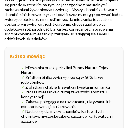
się przede wszystkim na tym, co jest zgodne z naturalnymi
zachowaniami żywieniowymi zwierząt. Myszy, chomiki karłowate,
chomiki miniaturowe, myszoskoczki i szczury mogą spożywać białka
zwierzęce obok pokarmu roślinnego. Ta mieszanka jest zatem
doskonałym wyborem, jeśli świadomie chcesz zaoferować
dodatkową różnorodność białka bez konieczności stosowania
skomplikowanej mieszanki przekąsek składającej się z wielu
oddzielnych składników.
Krótko mówiąc
✓
Mieszanka przekąsek z linii Bunny Nature Enjoy
Nature
✓
Źródłem białka zwierzęcego są w 50% larwy
jedwabników
✓
Z płatkami chabra bławatka i kwiatami rumianku
✓
Prosta mieszanka o dużej zawartości aromatu i
konsystencji
✓
Zabawa polegająca na rozrzucaniu, ukrywaniu lub
mieszaniu w miejscu żerowania
✓
Nadaje się dla myszy, chomików karłowatych,
chomików, myszoskoczków, szczurów karłowatych i
szczurów