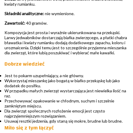
kwiaty rumianku.
Składniki analityczne:
nie wymienione.
Zawartość:
40 gramów.
Kompozycja jest prosta i wyraźnie ukierunkowana na przekąski.
Larwy jedwabników dostarczają białka zwierzęcego, a płatki chabra
bławatka i kwiaty rumianku dodają dodatkowego zapachu, koloru i
urozmaicenia. Dzięki temu jest to szczególnie przyjemna mieszanka
dla zwierząt, które lubią poszukiwać i wybierać małe kawałki.
Dobrze wiedzieć
Jest to pokarm uzupełniający, a nie główny.
Wykorzystaj mieszankę jako bogatą w białko przekąskę lub jako
dodatek do posiłku.
W przypadku małych zwierząt wystarczająca jest niewielka ilość na
raz.
Przechowywać opakowanie w chłodnym, suchym i szczelnie
zamkniętym miejscu.
Dla zwierząt społecznych rozłożenie emocji jest często
najprzyjemniejszym rozwiązaniem.
Usuwaj resztki jedzenia, gdy staną się mokre, brudne lub brudne.
Miło się z tym łączyć