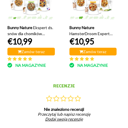
Bunny Nature
Ekspert ds.
Bunny Nature
snów dla chomików
HamsterDroom Expert
€10,99
€10,95
karłowatych 500 gramów
500 gramów karmy dla
chomików
Zamów teraz
Zamów teraz
NA MAGAZYNIE
NA MAGAZYNIE
RECENZJE
Nie znaleziono recenzji
Przeczytaj lub napisz recenzję
Dodaj swoją recenzję