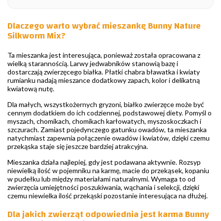
Dlaczego warto wybrać mieszankę Bunny Nature
Silkworm Mix?
Ta mieszanka jest interesująca, ponieważ została opracowana z
wielką starannością. Larwy jedwabników stanowią bazę i
dostarczają zwierzęcego białka. Płatki chabra bławatka i kwiaty
rumianku nadają mieszance dodatkowy zapach, kolor i delikatną
kwiatową nutę.
Dla małych, wszystkożernych gryzoni, białko zwierzęce może być
cennym dodatkiem do ich codziennej, podstawowej diety. Pomyśl o
myszach, chomikach, chomikach karłowatych, myszoskoczkach i
szczurach. Zamiast pojedynczego gatunku owadów, ta mieszanka
natychmiast zapewnia połączenie owadów i kwiatów, dzięki czemu
przekąska staje się jeszcze bardziej atrakcyjna.
Mieszanka działa najlepiej, gdy jest podawana aktywnie. Rozsyp
niewielką ilość w pojemniku na karmę, macie do przekąsek, kopaniu
w pudełku lub między materiałami naturalnymi. Wymaga to od
zwierzęcia umiejętności poszukiwania, wąchania i selekcji, dzięki
czemu niewielka ilość przekąski pozostanie interesująca na dłużej.
Dla jakich zwierząt odpowiednia jest karma Bunny