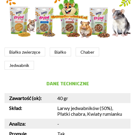
Białko zwierzęce
Białko
Chaber
Jedwabnik
DANE TECHNICZNE
Zawartość (ok):
40 gr
Skład:
Larwy jedwabników (50%),
Płatki chabra, Kwiaty rumianku
Analiza:
-
Promuje
Tak