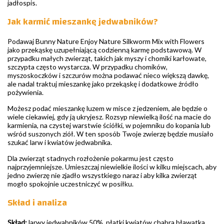
jadłospis.
Jak karmić mieszankę jedwabników?
Podawaj Bunny Nature Enjoy Nature Silkworm Mix with Flowers
jako przekąskę uzupełniającą codzienną karmę podstawową. W
przypadku małych zwierząt, takich jak myszy i chomiki karłowate,
szczypta często wystarcza. W przypadku chomików,
myszoskoczków i szczurów można podawać nieco większą dawkę,
ale nadal traktuj mieszankę jako przekąskę i dodatkowe źródło
pożywienia.
Możesz podać mieszankę luzem w misce z jedzeniem, ale będzie o
wiele ciekawiej, gdy ją ukryjesz. Rozsyp niewielką ilość na macie do
karmienia, na czystej warstwie ściółki, w pojemniku do kopania lub
wśród suszonych ziół. W ten sposób Twoje zwierzę będzie musiało
szukać larw i kwiatów jedwabnika.
Dla zwierząt stadnych rozłożenie pokarmu jest często
najprzyjemniejsze. Umieszczaj niewielkie ilości w kilku miejscach, aby
jedno zwierzę nie zjadło wszystkiego naraz i aby kilka zwierząt
mogło spokojnie uczestniczyć w posiłku.
Skład i analiza
Skład:
larwy jedwabników 50%, płatki kwiatów chabra bławatka,