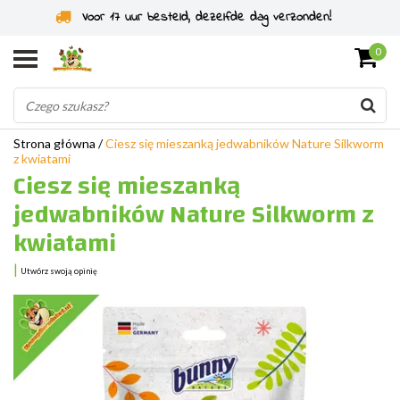
Specjaliści od gryzoni od 2011 roku
0
Strona główna
/
Ciesz się mieszanką jedwabników Nature Silkworm
z kwiatami
Ciesz się mieszanką
jedwabników Nature Silkworm z
kwiatami
|
Utwórz swoją opinię