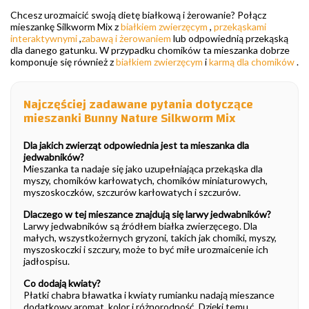
Chcesz urozmaicić swoją dietę białkową i żerowanie? Połącz
mieszankę Silkworm Mix z
białkiem zwierzęcym
,
przekąskami
interaktywnymi
,
zabawą i żerowaniem
lub odpowiednią przekąską
dla danego gatunku. W przypadku chomików ta mieszanka dobrze
komponuje się również z
białkiem zwierzęcym
i
karmą dla chomików
.
Najczęściej zadawane pytania dotyczące
mieszanki Bunny Nature Silkworm Mix
Dla jakich zwierząt odpowiednia jest ta mieszanka dla
jedwabników?
Mieszanka ta nadaje się jako uzupełniająca przekąska dla
myszy, chomików karłowatych, chomików miniaturowych,
myszoskoczków, szczurów karłowatych i szczurów.
Dlaczego w tej mieszance znajdują się larwy jedwabników?
Larwy jedwabników są źródłem białka zwierzęcego. Dla
małych, wszystkożernych gryzoni, takich jak chomiki, myszy,
myszoskoczki i szczury, może to być miłe urozmaicenie ich
jadłospisu.
Co dodają kwiaty?
Płatki chabra bławatka i kwiaty rumianku nadają mieszance
dodatkowy aromat, kolor i różnorodność. Dzięki temu