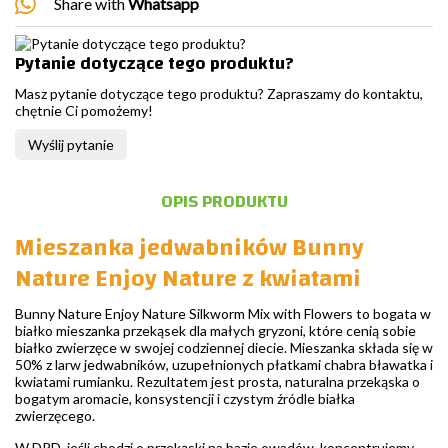
Share with
Whatsapp
Pytanie dotyczące tego produktu?
Masz pytanie dotyczące tego produktu? Zapraszamy do kontaktu,
chętnie Ci pomożemy!
Wyślij pytanie
OPIS PRODUKTU
Mieszanka jedwabników Bunny
Nature Enjoy Nature z kwiatami
Bunny Nature Enjoy Nature Silkworm Mix with Flowers to bogata w
białko mieszanka przekąsek dla małych gryzoni, które cenią sobie
białko zwierzęce w swojej codziennej diecie. Mieszanka składa się w
50% z larw jedwabników, uzupełnionych płatkami chabra bławatka i
kwiatami rumianku. Rezultatem jest prosta, naturalna przekąska o
bogatym aromacie, konsystencji i czystym źródle białka
zwierzęcego.
W DRD, jeśli chodzi o przekąski na bazie owadów, koncentrujemy