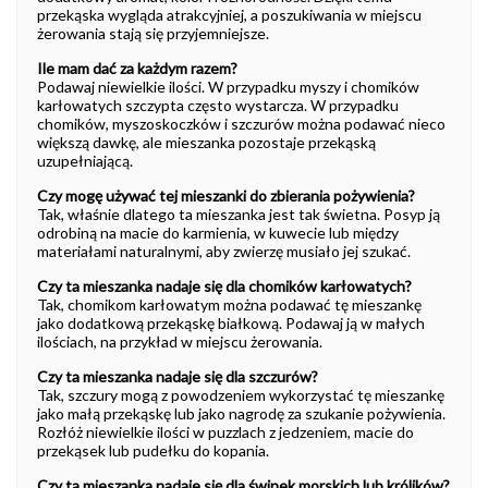
przekąska wygląda atrakcyjniej, a poszukiwania w miejscu
żerowania stają się przyjemniejsze.
Ile mam dać za każdym razem?
Podawaj niewielkie ilości. W przypadku myszy i chomików
karłowatych szczypta często wystarcza. W przypadku
chomików, myszoskoczków i szczurów można podawać nieco
większą dawkę, ale mieszanka pozostaje przekąską
uzupełniającą.
Czy mogę używać tej mieszanki do zbierania pożywienia?
Tak, właśnie dlatego ta mieszanka jest tak świetna. Posyp ją
odrobiną na macie do karmienia, w kuwecie lub między
materiałami naturalnymi, aby zwierzę musiało jej szukać.
Czy ta mieszanka nadaje się dla chomików karłowatych?
Tak, chomikom karłowatym można podawać tę mieszankę
jako dodatkową przekąskę białkową. Podawaj ją w małych
ilościach, na przykład w miejscu żerowania.
Czy ta mieszanka nadaje się dla szczurów?
Tak, szczury mogą z powodzeniem wykorzystać tę mieszankę
jako małą przekąskę lub jako nagrodę za szukanie pożywienia.
Rozłóż niewielkie ilości w puzzlach z jedzeniem, macie do
przekąsek lub pudełku do kopania.
Czy ta mieszanka nadaje się dla świnek morskich lub królików?