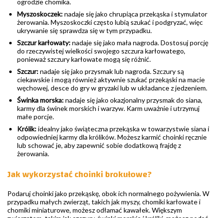
ogrodzie chomika.
Myszoskoczek:
nadaje się jako chrupiąca przekąska i stymulator
żerowania. Myszoskoczki często lubią szukać i podgryzać, więc
ukrywanie się sprawdza się w tym przypadku.
Szczur karłowaty:
nadaje się jako mała nagroda. Dostosuj porcję
do rzeczywistej wielkości swojego szczura karłowatego,
ponieważ szczury karłowate mogą się różnić.
Szczur:
nadaje się jako przysmak lub nagroda. Szczury są
ciekawskie i mogą również aktywnie szukać przekąski na macie
węchowej, desce do gry w gryzaki lub w układance z jedzeniem.
Świnka morska:
nadaje się jako okazjonalny przysmak do siana,
karmy dla świnek morskich i warzyw. Karm uważnie i utrzymuj
małe porcje.
Królik:
idealny jako świąteczna przekąska w towarzystwie siana i
odpowiedniej karmy dla królików. Możesz karmić choinki ręcznie
lub schować je, aby zapewnić sobie dodatkową frajdę z
żerowania.
Jak wykorzystać choinki brokułowe?
Podaruj choinki jako przekąskę, obok ich normalnego pożywienia. W
przypadku małych zwierząt, takich jak myszy, chomiki karłowate i
chomiki miniaturowe, możesz odłamać kawałek. Większym