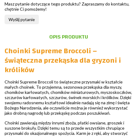
Masz pytanie dotyczące tego produktu? Zapraszamy do kontaktu,
chętnie Ci pomożemy!
Wyślij pytanie
OPIS PRODUKTU
Choinki Supreme Broccoli –
świąteczna przekąska dla gryzoni i
królików
Choinki Supreme Broccoli to świąteczne przysmaki w kształcie
małych choinek. To przyjemna, sezonowa przekąska dla myszy,
chomików karłowatych, chomików miniaturowych, myszoskoczków,
szczurów karłowatych, szczurów, świnek morskich i królików. Dzięki
swojemu radosnemu kształtowi idealnie nadają się na zimę i święta
Bożego Narodzenia, ale oczywiście można je również wykorzystać
jako drobną nagrodę lub przekąskę podczas poszukiwań.
Choinki zawierają między innymi zboża, płatki owsiane, groszek i
suszone brokuły. Dzięki temu są to przede wszystkim chrupiące
przysmaki do okazjonalnego spożycia. Karm je z ręki, aby stworzyć