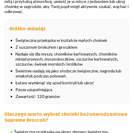
miłą i przytulną atmosferę, umieść je w misce z jedzeniem lub ukryj
choinkę w zagrodzie, aby Twój pupil mógł aktywnie szukać, wąchać i
odkrywać.
Krótko mówiąc
Świąteczna przekąska w kształcie małych choinek
Z suszonym brokułem i groszkiem
Nadaje się dla myszy, chomików karłowatych, chomików
miniaturowych, myszoskoczków, szczurów karłowatych,
szczurów, świnek morskich i królików
Świetnie nadają się jako słodycze świąteczne, nagroda lub
smakołyk podczas polowań.
Łatwo wymknąć się spod kontroli lub ukryć
Pasza uzupełniająca
Zawartość: 120 gramów
Dlaczego warto wybrać choinki bożonarodzeniowe
Supreme Broccoli?
✔
Świąteczna przekąska na okres zimowo-świąteczny