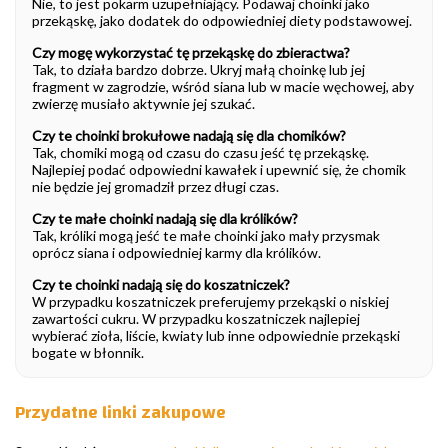
Nie, to jest pokarm uzupełniający. Podawaj choinki jako
przekąskę, jako dodatek do odpowiedniej diety podstawowej.
Czy mogę wykorzystać tę przekąskę do zbieractwa?
Tak, to działa bardzo dobrze. Ukryj małą choinkę lub jej
fragment w zagrodzie, wśród siana lub w macie węchowej, aby
zwierzę musiało aktywnie jej szukać.
Czy te choinki brokułowe nadają się dla chomików?
Tak, chomiki mogą od czasu do czasu jeść tę przekąskę.
Najlepiej podać odpowiedni kawałek i upewnić się, że chomik
nie będzie jej gromadził przez długi czas.
Czy te małe choinki nadają się dla królików?
Tak, króliki mogą jeść te małe choinki jako mały przysmak
oprócz siana i odpowiedniej karmy dla królików.
Czy te choinki nadają się do koszatniczek?
W przypadku koszatniczek preferujemy przekąski o niskiej
zawartości cukru. W przypadku koszatniczek najlepiej
wybierać zioła, liście, kwiaty lub inne odpowiednie przekąski
bogate w błonnik.
Przydatne linki zakupowe