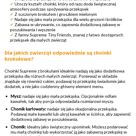
✔
Uroczy kształt choinki, który od razu doda świątecznej
atmosfery podczas spożywania przekąsek
✔
Z suszonym brokułem i groszkiem mielonym
✔
Nadaje się jako mała przekąska dla wielu gryzoni i królików
✔
Zabawa w ukrywanie, co zapewnia dodatkową zabawę w
poszukiwania i węszenie
✔
Z farmy Supreme Tiny Friends, znanej z łatwo dostępnych
przekąsek dla małych zwierząt
Dla jakich zwierząt odpowiednie są choinki
brokułowe?
Choinki Supreme z brokułami idealnie nadają się jako dodatkowa
przekąska dla różnych małych zwierząt. Ponieważ w składzie
znajduje się również cukier, podawaj tę przekąskę świadomie jako
dodatek, a nie jako codzienny główny element menu.
Mysz:
nadaje się jako mała przekąska. Opcjonalnie odłam
kawałek, tak aby porcja odpowiadała rozmiarowi myszy.
Chomik karłowaty:
nadaje się jako okazjonalna przekąska.
Podawaj małe kawałki lub ukryj kawałek w ściółce, aby zapewnić
dodatkową zabawę w poszukiwania.
Chomik:
idealny jako świąteczny upominek. Możesz podarować
mu małą choinkę lub wykorzystać ją jako zabawną przekąskę w