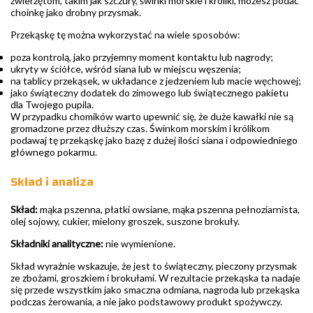
zwierzętom, takim jak szczury, świnki morskie i króliki, możesz podać
choinkę jako drobny przysmak.
Przekąskę tę można wykorzystać na wiele sposobów:
poza kontrolą, jako przyjemny moment kontaktu lub nagrody;
ukryty w ściółce, wśród siana lub w miejscu węszenia;
na tablicy przekąsek, w układance z jedzeniem lub macie węchowej;
jako świąteczny dodatek do zimowego lub świątecznego pakietu
dla Twojego pupila.
W przypadku chomików warto upewnić się, że duże kawałki nie są
gromadzone przez dłuższy czas. Świnkom morskim i królikom
podawaj tę przekąskę jako bazę z dużej ilości siana i odpowiedniego
głównego pokarmu.
Skład i analiza
Skład:
mąka pszenna, płatki owsiane, mąka pszenna pełnoziarnista,
olej sojowy, cukier, mielony groszek, suszone brokuły.
Składniki analityczne:
nie wymienione.
Skład wyraźnie wskazuje, że jest to świąteczny, pieczony przysmak
ze zbożami, groszkiem i brokułami. W rezultacie przekąska ta nadaje
się przede wszystkim jako smaczna odmiana, nagroda lub przekąska
podczas żerowania, a nie jako podstawowy produkt spożywczy.