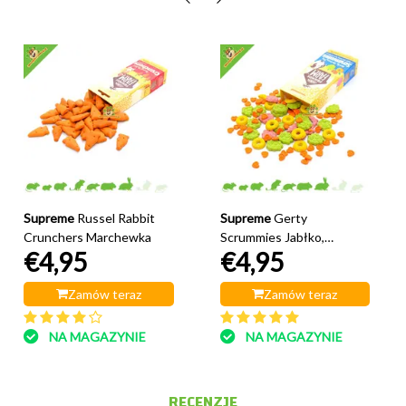
Supreme
Russel Rabbit
Supreme
Gerty
Crunchers Marchewka
Scrummies Jabłko,
€4,95
€4,95
Truskawka, Morela i Banan
Zamów teraz
Zamów teraz
NA MAGAZYNIE
NA MAGAZYNIE
RECENZJE