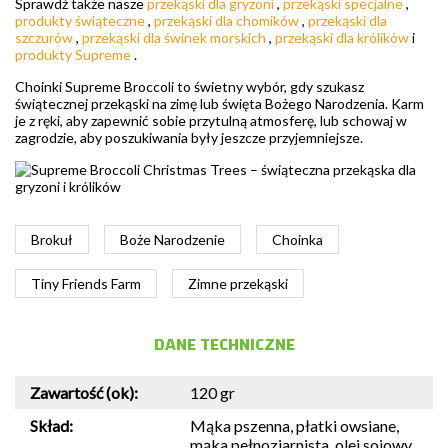
Sprawdź także nasze
przekąski dla gryzoni
,
przekąski specjalne
,
produkty świąteczne
,
przekąski dla chomików
,
przekąski dla
szczurów
,
przekąski dla świnek morskich
,
przekąski dla królików
i
produkty Supreme
.
Choinki Supreme Broccoli to świetny wybór, gdy szukasz
świątecznej przekąski na zimę lub święta Bożego Narodzenia. Karm
je z ręki, aby zapewnić sobie przytulną atmosferę, lub schowaj w
zagrodzie, aby poszukiwania były jeszcze przyjemniejsze.
Brokuł
Boże Narodzenie
Choinka
Tiny Friends Farm
Zimne przekąski
DANE TECHNICZNE
Zawartość (ok):
120 gr
Skład:
Mąka pszenna, płatki owsiane,
mąka pełnoziarnista, olej sojowy,