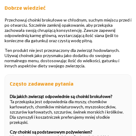
Dobrze wiedzieć
Przechowuj choinki brokułowe w chłodnym, suchym miejscu przed i
po otwarciu. Szczelnie zamknij opakowanie, aby przekąska
zachowała swoją chrupiącą konsystencję. Zawsze zapewnij
odpowiednią karmę główną, wystarczającą ilość siana (jeśli to
konieczne dla gatunku) oraz czystą wodę pitną.
Ten produkt nie jest przeznaczony dla zwierząt hodowlanych.
Używaj choinek jako przysmaku jako dodatku do swojego
normalnego menu, dostosowując ilość do wielkości, gatunku i
innych aspektów diety swojego zwierzęcia.
Często zadawane pytania
Dla jakich zwierząt odpowiednie są choinki brokułowe?
Ta przekąska jest odpowiednia dla myszy, chomików
karłowatych, chomików miniaturowych, myszoskoczków,
szczurów karłowatych, szczurów, świnek morskich i królików.
Dla szynszyli i koszatniczek preferujemy mniej słodkie
przekąski.
Czy choinki są podstawowym pożywieniem?