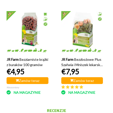
JR Farm
Bezziarniste krążki
JR Farm
Bezzbożowe Plus
z buraków 100 gramów
Szałwia i Mniszek lekarski
€4,95
€7,95
100 gramów
Zamów teraz
Zamów teraz
Nieoceniony
NA MAGAZYNIE
NA MAGAZYNIE
RECENZJE