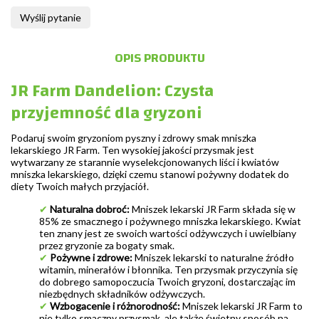
Wyślij pytanie
OPIS PRODUKTU
JR Farm Dandelion: Czysta
przyjemność dla gryzoni
Podaruj swoim gryzoniom pyszny i zdrowy smak mniszka
lekarskiego JR Farm. Ten wysokiej jakości przysmak jest
wytwarzany ze starannie wyselekcjonowanych liści i kwiatów
mniszka lekarskiego, dzięki czemu stanowi pożywny dodatek do
diety Twoich małych przyjaciół.
✔
Naturalna dobroć:
Mniszek lekarski JR Farm składa się w
85% ze smacznego i pożywnego mniszka lekarskiego. Kwiat
ten znany jest ze swoich wartości odżywczych i uwielbiany
przez gryzonie za bogaty smak.
✔
Pożywne i zdrowe:
Mniszek lekarski to naturalne źródło
witamin, minerałów i błonnika. Ten przysmak przyczynia się
do dobrego samopoczucia Twoich gryzoni, dostarczając im
niezbędnych składników odżywczych.
✔
Wzbogacenie i różnorodność:
Mniszek lekarski JR Farm to
nie tylko smaczny przysmak, ale także świetny sposób na