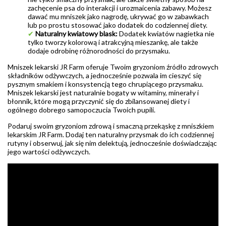
zachęcenie psa do interakcji i urozmaicenia zabawy. Możesz
dawać mu mniszek jako nagrodę, ukrywać go w zabawkach
lub po prostu stosować jako dodatek do codziennej diety.
✔
Naturalny kwiatowy blask:
Dodatek kwiatów nagietka nie
tylko tworzy kolorową i atrakcyjną mieszankę, ale także
dodaje odrobinę różnorodności do przysmaku.
Mniszek lekarski JR Farm oferuje Twoim gryzoniom źródło zdrowych
składników odżywczych, a jednocześnie pozwala im cieszyć się
pysznym smakiem i konsystencją tego chrupiącego przysmaku.
Mniszek lekarski jest naturalnie bogaty w witaminy, minerały i
błonnik, które mogą przyczynić się do zbilansowanej diety i
ogólnego dobrego samopoczucia Twoich pupili.
Podaruj swoim gryzoniom zdrową i smaczną przekąskę z mniszkiem
lekarskim JR Farm. Dodaj ten naturalny przysmak do ich codziennej
rutyny i obserwuj, jak się nim delektują, jednocześnie doświadczając
jego wartości odżywczych.