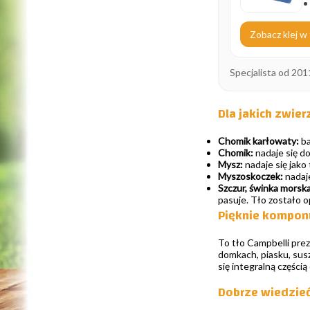
Zobacz klej w 
Specjalista od 201
Dla jakich zwier
Chomik karłowaty:
ba
Chomik:
nadaje się do
Mysz:
nadaje się jako 
Myszoskoczek:
nadaje
Szczur, świnka morska,
pasuje. Tło zostało o
Pięknie komponu
To tło Campbelli prez
domkach, piasku, suszo
się integralną częścią 
Dobrze wiedzie