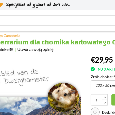
Specjaliści od gryzoni od 2011 roku
go Campbella
terrarium dla chomika karłowatego
winkel®
|
Utwórz swoją opinię
€29,95
NU 3 AR
Zrób choise:
Dodaj do