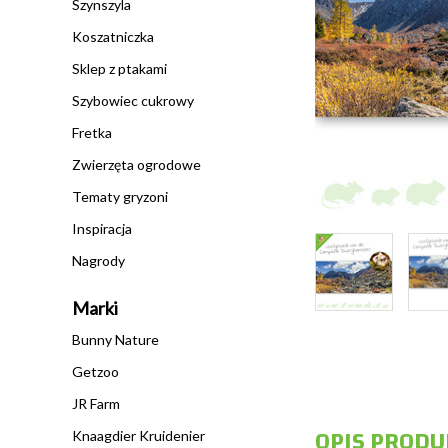
Szynszyla
Koszatniczka
Sklep z ptakami
Szybowiec cukrowy
Fretka
Zwierzęta ogrodowe
Tematy gryzoni
Inspiracja
Nagrody
Marki
Bunny Nature
Getzoo
JR Farm
OPIS PRODU
Knaagdier Kruidenier