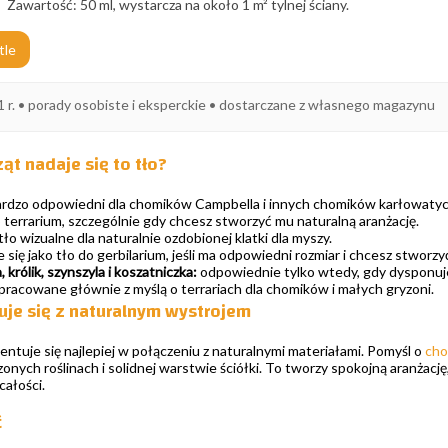
Zawartość: 50 ml, wystarcza na około 1 m² tylnej ściany.
tle
1 r. • porady osobiste i eksperckie • dostarczane z własnego magazynu
ząt nadaje się to tło?
rdzo odpowiedni dla chomików Campbella i innych chomików karłowatych,
 terrarium, szczególnie gdy chcesz stworzyć mu naturalną aranżację.
tło wizualne dla naturalnie ozdobionej klatki dla myszy.
 się jako tło do gerbilarium, jeśli ma odpowiedni rozmiar i chcesz stworzy
 królik, szynszyla i koszatniczka:
odpowiednie tylko wtedy, gdy dysponuje
pracowane głównie z myślą o terrariach dla chomików i małych gryzoni.
je się z naturalnym wystrojem
entuje się najlepiej w połączeniu z naturalnymi materiałami. Pomyśl o
cho
nych roślinach i solidnej warstwie ściółki. To tworzy spokojną aranżację, 
całości.
ć