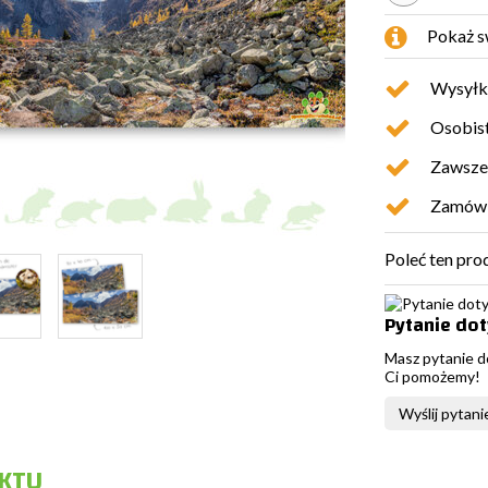
Pokaż s
Wysyłk
Osobist
Zawsze 
Zamówio
Poleć ten pro
Pytanie do
Masz pytanie d
Ci pomożemy!
Wyślij pytani
KTU