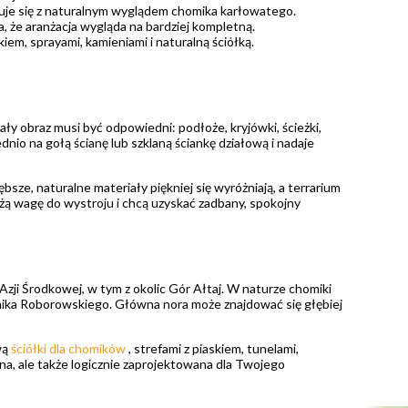
je się z naturalnym wyglądem chomika karłowatego.
, że aranżacja wygląda na bardziej kompletną.
iem, sprayami, kamieniami i naturalną ściółką.
ły obraz musi być odpowiedni: podłoże, kryjówki, ścieżki,
nio na gołą ścianę lub szklaną ściankę działową i nadaje
sze, naturalne materiały piękniej się wyróżniają, a terrarium
dużą wagę do wystroju i chcą uzyskać zadbany, spokojny
ji Środkowej, w tym z okolic Gór Ałtaj. W naturze chomiki
omika Roborowskiego. Główna nora może znajdować się głębiej
wą
ściółki dla chomików
, strefami z piaskiem, tunelami,
kna, ale także logicznie zaprojektowana dla Twojego