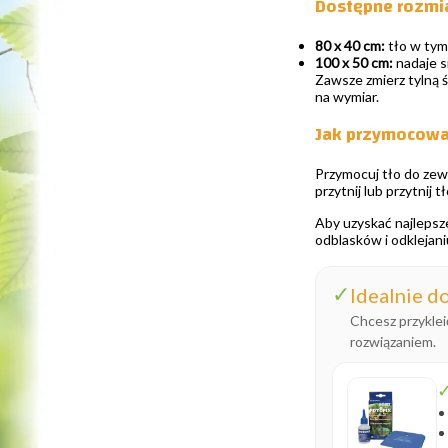
Dostępne rozmi
80 x 40 cm:
tło w tym 
100 x 50 cm:
nadaje s
Zawsze zmierz tylną 
na wymiar.
Jak przymocowa
Przymocuj tło do zewn
przytnij lub przytnij 
Aby uzyskać najlepsze
odblasków i odklejani
✓
Idealnie do
Chcesz przyklei
rozwiązaniem.