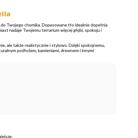
lla
uje do Twojego chomika. Dopasowane tło idealnie dopełnia
iast nadaje Twojemu terrarium więcej głębi, spokoju i
ie, ale także realistycznie i stylowo. Dzięki spokojnemu,
turalnym podłożem, kamieniami, drewnem i innymi
iejsze.