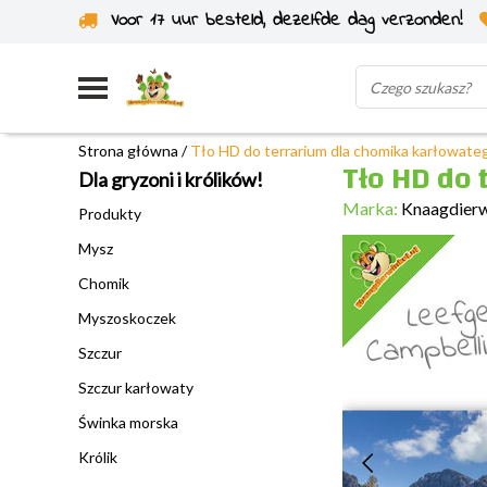
Voor 17 uur besteld, dezelfde dag verzonden!
Wysyłka z własnego magazynu
Strona główna
/
Tło HD do terrarium dla chomika karłowate
Tło HD do 
Dla gryzoni i królików!
Marka:
Knaagdier
Produkty
Mysz
Chomik
Myszoskoczek
Szczur
Szczur karłowaty
Świnka morska
Królik