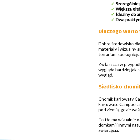
✔
Szczególnie 
✔
Większa głęb
✔
Idealny do a
✔
Dwa praktycz
Dlaczego warto 
Dobre środowisko dla 
materiały i wizualny 
terrarium spokojniejs
Zwłaszcza w przypadku
wygląda bardziej jak 
wygląd.
Siedlisko chomi
Chomik karłowaty Cam
karłowate Campbella 
pod ziemią, gdzie waż
To tło ma wizualnie 
domkami i innymi natu
zwierzęcia.