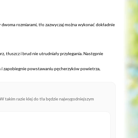
zy dwoma rozmiarami, tło zazwyczaj można wykonać dokładnie
z, tłuszcz i brud nie utrudniały przylegania. Następnie
a i zapobiegnie powstawaniu pęcherzyków powietrza,
 W takim razie klej do tła będzie najwygodniejszym