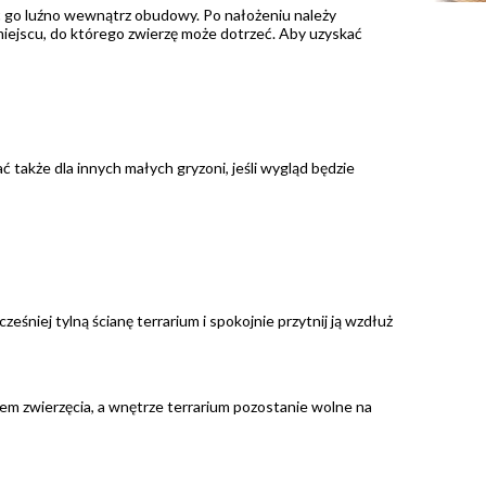
ać go luźno wewnątrz obudowy. Po nałożeniu należy
miejscu, do którego zwierzę może dotrzeć. Aby uzyskać
także dla innych małych gryzoni, jeśli wygląd będzie
śniej tylną ścianę terrarium i spokojnie przytnij ją wzdłuż
iem zwierzęcia, a wnętrze terrarium pozostanie wolne na