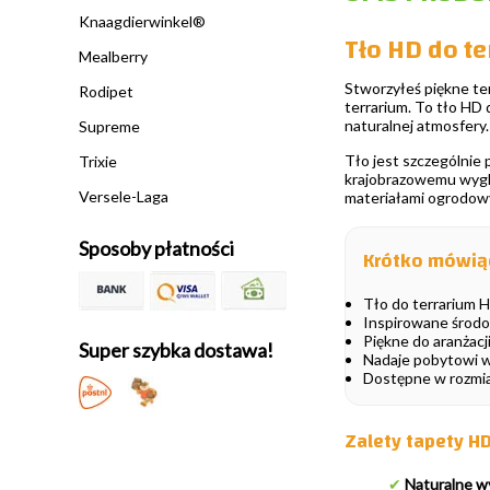
Knaagdierwinkel®
Tło HD do t
Mealberry
Stworzyłeś piękne ter
Rodipet
terrarium. To tło HD 
naturalnej atmosfery.
Supreme
Tło jest szczególnie p
Trixie
krajobrazowemu wyglą
Versele-Laga
materiałami ogrodow
Sposoby płatności
Krótko mówią
Tło do terrarium 
Inspirowane środ
Piękne do aranżacj
Super szybka dostawa!
Nadaje pobytowi wi
Dostępne w rozmia
Zalety tapety H
✔
Naturalne w