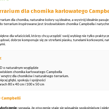
errarium dla chomika karłowatego Campbe
rarium dla chomika, naturalne kolory są idealne, a wystrój idealnie pas
do terrarium inspirowane jest środowiskiem chomika Campbella i natychm
iękne dla właścicieli, którzy chcą urządzić swój wybieg nie tylko praktyczn
dowi, dobrze komponuje się ze strefami piasku, tunelami korkowymi, na
ymi.
c
HD o naturalnym wyglądzie
owiskiem chomika karłowatego Campbella
i wnętrz dla chomików i naturalnego terrarium.
ęcej głębi, spokoju i spójności
rach 80 x 40 cm i 100 x 50 cm
D Campbelli
ykończenie:
sprawia, że otoczenie staje się wizualnie spokojniejsze i piękn