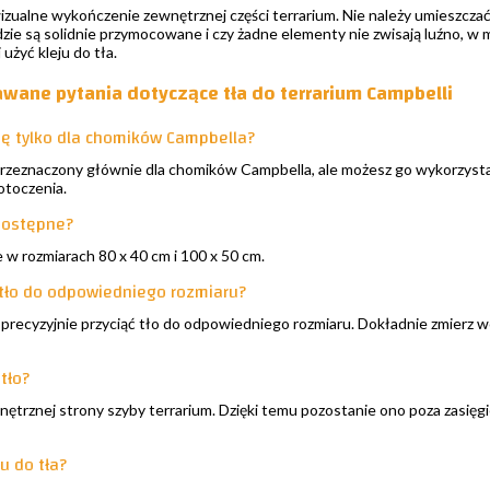
izualne wykończenie zewnętrznej części terrarium. Nie należy umieszcz
zie są solidnie przymocowane i czy żadne elementy nie zwisają luźno, w 
 użyć kleju do tła.
awane pytania dotyczące tła do terrarium Campbelli
się tylko dla chomików Campbella?
przeznaczony głównie dla chomików Campbella, ale możesz go wykorzystać 
otoczenia.
 dostępne?
 w rozmiarach 80 x 40 cm i 100 x 50 cm.
 tło do odpowiedniego rozmiaru?
precyzyjnie przyciąć tło do odpowiedniego rozmiaru. Dokładnie zmierz wcze
tło?
ętrznej strony szyby terrarium. Dzięki temu pozostanie ono poza zasięg
u do tła?