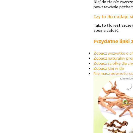
Klej do tła nie zawsz
powstawanie pęcherzy
Czy to tło nadaje 
Tak, to tło jest szcz
spójna całość.
Przydatne linki
Zobacz wszystko o c
Zobacz naturalny pro
Zobacz ściółkę dla c
Zobacz klej w tle
Nie masz pewności c