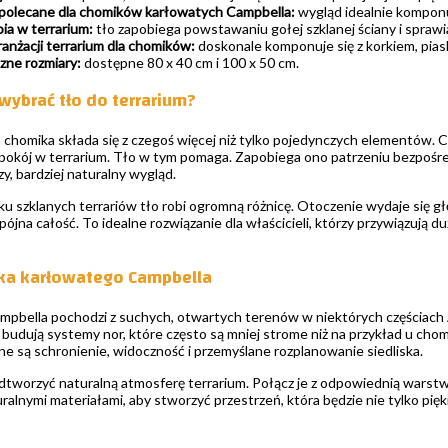
polecane dla chomików karłowatych Campbella:
wygląd idealnie komponu
ia w terrarium:
tło zapobiega powstawaniu gołej szklanej ściany i sprawia
ranżacji terrarium dla chomików:
doskonale komponuje się z korkiem, piask
ne rozmiary:
dostępne 80 x 40 cm i 100 x 50 cm.
wybrać tło do terrarium?
chomika składa się z czegoś więcej niż tylko pojedynczych elementów. Ca
spokój w terrarium. Tło w tym pomaga. Zapobiega ono patrzeniu bezpośred
zy, bardziej naturalny wygląd.
 szklanych terrariów tło robi ogromną różnicę. Otoczenie wydaje się głęb
spójna całość. To idealne rozwiązanie dla właścicieli, którzy przywiązują 
ka karłowatego Campbella
pbella pochodzi z suchych, otwartych terenów w niektórych częściach Az
budują systemy nor, które często są mniej strome niż na przykład u ch
ne są schronienie, widoczność i przemyślane rozplanowanie siedliska.
odtworzyć naturalną atmosferę terrarium. Połącz je z odpowiednią warst
ralnymi materiałami, aby stworzyć przestrzeń, która będzie nie tylko pię