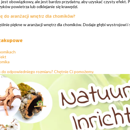
e jest obowiązkowy, ale jest bardzo przydatny, aby uzyskać czysty efekt. 
ków powietrza lub odklejanie się krawędzi.
się do aranżacji wnętrz dla chomików?
ególnie piękne w aranżacji wnętrz dla chomików. Dodaje głębi wystrojowi i s
 zakupowe
homikach
jekt
homika
o do odpowiedniego rozmiaru? Chętnie Ci pomożemy.