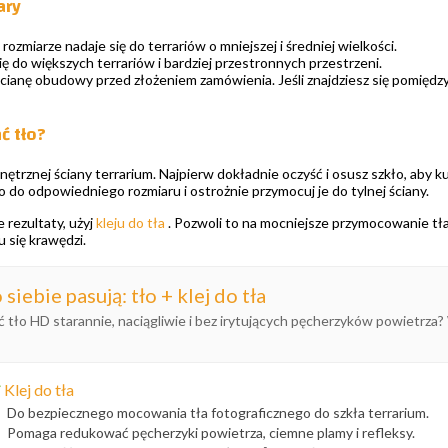
ary
rozmiarze nadaje się do terrariów o mniejszej i średniej wielkości.
ię do większych terrariów i bardziej przestronnych przestrzeni.
ścianę obudowy przed złożeniem zamówienia. Jeśli znajdziesz się pomięd
ć tło?
ętrznej ściany terrarium. Najpierw dokładnie oczyść i osusz szkło, aby kur
tło do odpowiedniego rozmiaru i ostrożnie przymocuj je do tylnej ściany.
 rezultaty, użyj
kleju do tła
. Pozwoli to na mocniejsze przymocowanie tł
u się krawędzi.
 siebie pasują: tło + klej do tła
ć tło HD starannie, naciągliwie i bez irytujących pęcherzyków powietrza?
✓
Klej do tła
Do bezpiecznego mocowania tła fotograficznego do szkła terrarium.
Pomaga redukować pęcherzyki powietrza, ciemne plamy i refleksy.