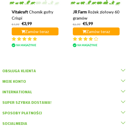
Vitakraft
Chomik gofry
JR Farm
Rożek ziołowy 60
Crispi
gramów
€3,99
€5,99
€4,99
€6,99
Zamów teraz
Zamów teraz
NA MAGAZYNIE
NA MAGAZYNIE
OBSŁUGA KLIENTA
MOJE KONTO
INTERNATIONAL
SUPER SZYBKA DOSTAWA!
SPOSOBY PŁATNOŚCI
SOCIALMEDIA