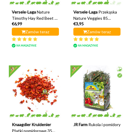
Versele-Laga
Nature
Versele-Laga
Przekąska
Timothy Hay Red Beet &
Nature Veggies 85
€6,99
€3,95
Tomato 500 gramów
gramów
Zamów teraz
Zamów teraz
NA MAGAZYNIE
NA MAGAZYNIE
Knaagdier Kruidenier
JR Farm
Rukola i pomidory
Płatki pomidorowe 35