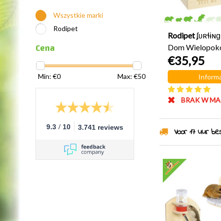
Wszystkie marki
Rodipet
Rodipet
ʄʋʀɬɨɴ
Cena
Dom Wielopoko
€35,95
MEDIUM
Min: €
0
Max: €
50
Informa
BRAK W MA
/
9.3
10
3.741 reviews
Voor 17 uur best