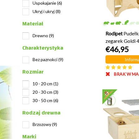
Uspokajanie
(6)
Ukryj i ukryj
(8)
Materiał
Rodipet
Pudełk
Drewno
(9)
zegarek Goldi 
Charakterystyka
€46,95
Informa
Bez paznokci
(9)
Rozmiar
BRAK W MA
10 - 20 cm
(1)
20 - 30 cm
(3)
30 - 50 cm
(6)
Rodzaj drewna
Brzozowy
(9)
Marki