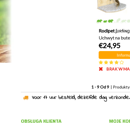
Rodipet
ʄʋʀɬɨɴɡ
Uchwyt na butel
€24,95
18 cm
Informa
BRAK W MA
1 - 9 Od 9
| Produkty
Voor 17 uur besteld, dezelfde dag verzonden!
OBSŁUGA KLIENTA
MOJE KO