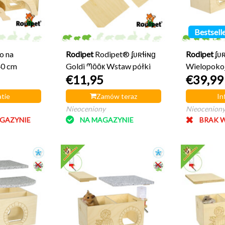
Bestsell
o na
Rodipet
Rodipet® ʄʋʀɬɨɴɡ
Rodipet
ʄʋ
40 cm
Goldi ᘉōōк Wstaw półki
Wielopoko
€11,95
€39,99
narożny 32
tie
Zamów teraz
In
Nieoceniony
Nieocenion
GAZYNIE
NA MAGAZYNIE
BRAK 