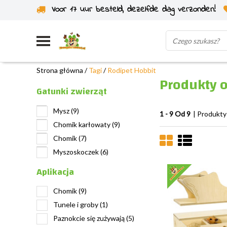
Voor 17 uur besteld, dezelfde dag verzonden!
Wysyłka z własnego magazynu
Strona główna
/
Tagi
/
Rodipet Hobbit
Produkty 
Gatunki zwierząt
Mysz
(9)
1 - 9 Od 9
| Produkty
Chomik karłowaty
(9)
Chomik
(7)
Myszoskoczek
(6)
Aplikacja
Chomik
(9)
Tunele i groby
(1)
Paznokcie się zużywają
(5)