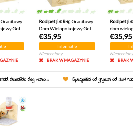
ɡ Granitowy
Rodipet
ʄʋʀɬɨɴɡ Granitowy
Rodipet
ʄʋ
jowy Goldi
Dom Wielopokojowy Goldi
dom wielo
€35,95
€35,95
SMALL
Krasnolud
tie
Informatie
In
Nieoceniony
Nieocenion
GAZYNIE
BRAK W MAGAZYNIE
BRAK 
eld, dezelfde dag verzonden!
Specjaliści od gryzoni od 2011 ro