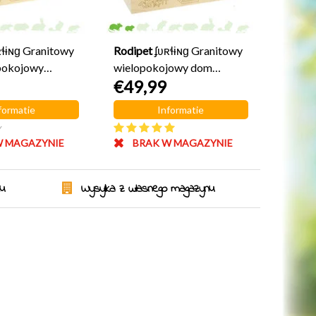
ʀɬɨɴɡ Granitowy
Rodipet
ʄʋʀɬɨɴɡ Granitowy
pokojowy
wielopokojowy dom
€49,99
 MAŁY
Krasnoludek DUŻY
formatie
Informatie
y
W MAGAZYNIE
BRAK W MAGAZYNIE
ku
Wysyłka z własnego magazynu