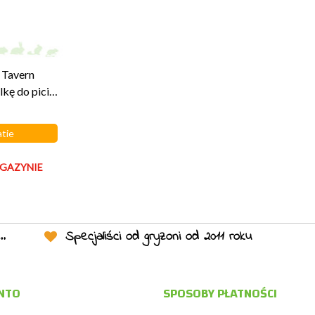
 Tavern
kę do picia
tie
GAZYNIE
Specjaliści od gryzoni od 2011 roku
NTO
SPOSOBY PŁATNOŚCI