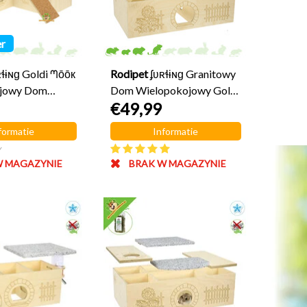
er
ʀɬɨɴɡ Goldi ᘉōōк
Rodipet
ʄʋʀɬɨɴɡ Granitowy
jowy Dom
Dom Wielopokojowy Goldi
€49,99
 cm
DUŻY
formatie
Informatie
y
W MAGAZYNIE
BRAK W MAGAZYNIE