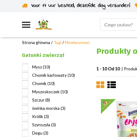
Voor 17 uur besteld, dezelfde dag verzonden!
Wysyłka z własnego magazynu
Strona główna
/
Tagi
/
Meelwormen
Produkty 
Gatunki zwierząt
Mysz
(10)
1 - 10 Od 10
| Produ
Chomik karłowaty
(10)
Chomik
(10)
Myszoskoczek
(10)
Szczur
(8)
świnka morska
(3)
Królik
(3)
Szynszyla
(3)
Degu
(3)