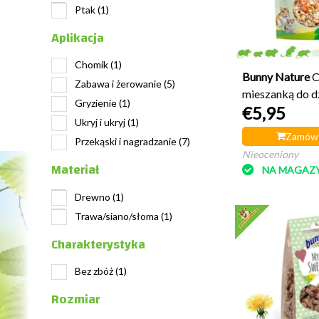
Ptak
(1)
Aplikacja
Chomik
(1)
Bunny Nature
C
Zabawa i żerowanie
(5)
mieszanką do d
Gryzienie
(1)
€5,95
orzechów Natu
Ukryj i ukryj
(1)
Zamów 
Przekąski i nagradzanie
(7)
Nieoceniony
Materiał
NA MAGAZY
Drewno
(1)
Trawa/siano/słoma
(1)
Charakterystyka
Bez zbóż
(1)
Rozmiar