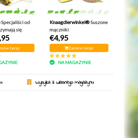
e
Specjaliści od
Knaagdierwinkel®
Suszone
rzymają się
mączniki
,95
€4,95
mów teraz
Zamów teraz
y
GAZYNIE
NA MAGAZYNIE
ku
Wysyłka z własnego magazynu