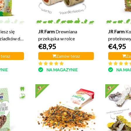
iesz się
JR Farm
Drewniana
JR Farm
Ko
ziadków do
przekąska w rolce
proteinow
€8,95
€4,95
re
teraz
Zamów teraz
Za
NIE
NA MAGAZYNIE
NA MA