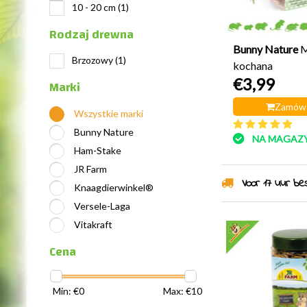
10 - 20 cm
(1)
Rodzaj drewna
Bunny Nature
M
Brzozowy
(1)
kochana
€3,99
Marki
Zamów 
Wszystkie marki
Bunny Nature
NA MAGAZY
Ham-Stake
JR Farm
Voor 17 uur best
Knaagdierwinkel®
Versele-Laga
Vitakraft
Cena
Min: €
0
Max: €
10