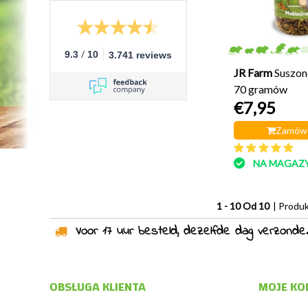
/
9.3
10
3.741 reviews
JR Farm
Suszon
70 gramów
€7,95
Zamów 
NA MAGAZY
1 - 10 Od 10
| Produ
Voor 17 uur besteld, dezelfde dag verzonden!
OBSŁUGA KLIENTA
MOJE KO