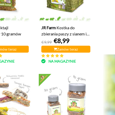
ktajl
JR Farm
Kostka do
y 10 gramów
zbierania paszy z sianem i
€8,99
mącznikami 12 cm
€9,99
mów teraz
Zamów teraz
GAZYNIE
NA MAGAZYNIE