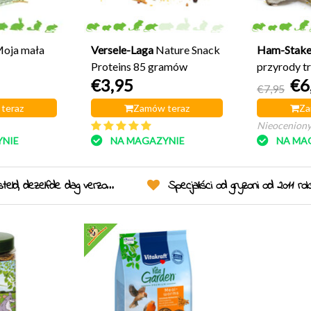
oja mała
Versele-Laga
Nature Snack
Ham-Stak
Proteins 85 gramów
przyrody t
€3,95
€6
€7,95
teraz
Zamów teraz
Za
Nieocenion
NIE
NA MAGAZYNIE
NA MA
eld, dezelfde dag verzonden!
Specjaliści od gryzoni od 2011 ro