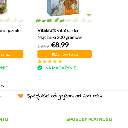
e mączniki
Vitakraft
VitaGarden
Mączniki 200 gramów
€8,99
€9,99
teraz
Zamów teraz
NIE
NA MAGAZYNIE
kty
Specjaliści od gryzoni od 2011 roku
NTO
SPOSOBY PŁATNOŚCI