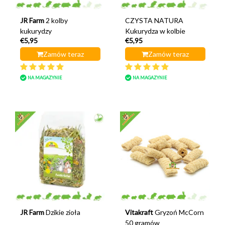
JR Farm
2 kolby
CZYSTA NATURA
kukurydzy
Kukurydza w kolbie
€5,95
€5,95
Zamów teraz
Zamów teraz
NA MAGAZYNIE
NA MAGAZYNIE
JR Farm
Dzikie zioła
Vitakraft
Gryzoń McCorn
50 gramów