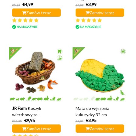
€4,99
€3,99
€5,99
€4,99
Zamów teraz
Zamów teraz
NA MAGAZYNIE
NA MAGAZYNIE
JR Farm
Koszyk
Mata do węszenia
wierzbowy ze
kukurydzy 32 cm
€9,95
€8,95
smakołykami
€10,95
€9,95
Zamów teraz
Zamów teraz