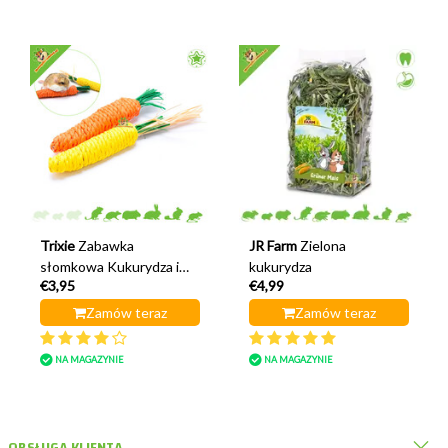
Trixie
Zabawka
JR Farm
Zielona
słomkowa Kukurydza i
kukurydza
€3,95
€4,99
Marchewka 15 cm
Zamów teraz
Zamów teraz
NA MAGAZYNIE
NA MAGAZYNIE