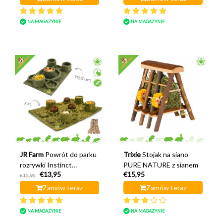
NA MAGAZYNIE
NA MAGAZYNIE
JR Farm
Powrót do parku
Trixie
Stojak na siano
rozrywki Instinct
PURE NATURE z sianem
€13,95
€15,95
Foraging
€15,95
Zamów teraz
Zamów teraz
NA MAGAZYNIE
NA MAGAZYNIE