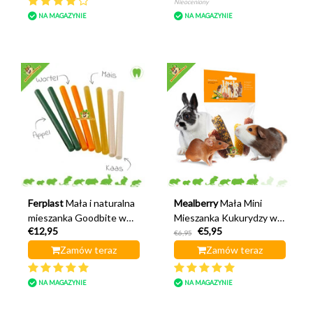
Nieoceniony
NA MAGAZYNIE
NA MAGAZYNIE
Ferplast
Mała i naturalna
Mealberry
Mała Mini
mieszanka Goodbite w
Mieszanka Kukurydzy w
€12,95
€5,95
sztyfcie
Kolbie
€6,95
Zamów teraz
Zamów teraz
NA MAGAZYNIE
NA MAGAZYNIE