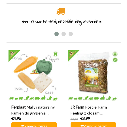
Voor 17 uur besteld, dezelfde dag verzonden!
Ferplast
Mały i naturalny
JR Farm
Pościel Farm
kamień do gryzienia
Feeling z kłosami
€4,95
€8,99
Goodbite
pszenicy
€9,99
Zamów teraz
Zamów teraz