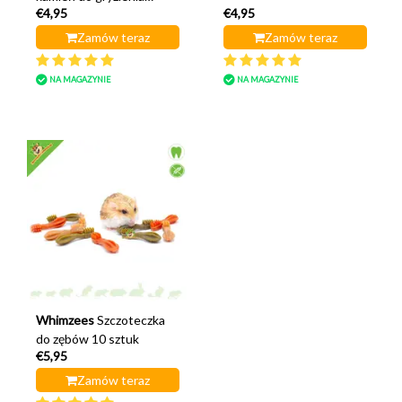
€4,95
€4,95
Goodbite
Zamów teraz
Zamów teraz
NA MAGAZYNIE
NA MAGAZYNIE
Whimzees
Szczoteczka
do zębów 10 sztuk
€5,95
Zamów teraz