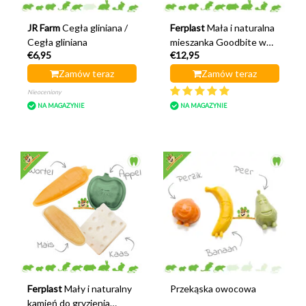
JR Farm
Cegła gliniana /
Ferplast
Mała i naturalna
Cegła gliniana
mieszanka Goodbite w
€6,95
€12,95
sztyfcie
Zamów teraz
Zamów teraz
Nieoceniony
NA MAGAZYNIE
NA MAGAZYNIE
Ferplast
Mały i naturalny
Przekąska owocowa
kamień do gryzienia