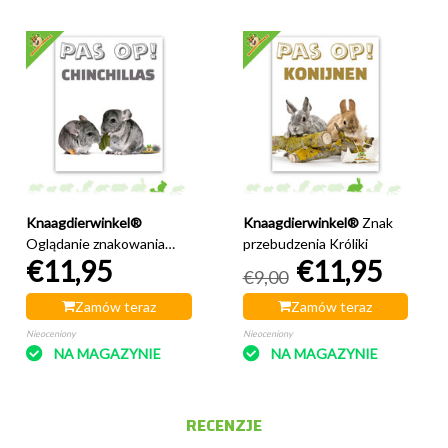
Knaagdierwinkel®
Knaagdierwinkel®
Znak
Oglądanie znakowania
przebudzenia Króliki
€11,95
€11,95
szynszyli
€9,00
Zamów teraz
Zamów teraz
Nieoceniony
Nieoceniony
NA MAGAZYNIE
NA MAGAZYNIE
RECENZJE