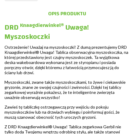
OPIS PRODUKTU
Knaagdierwinkel®
DRD
Uwaga!
Myszoskoczki
Ostrzeżenie! Uważaj na myszoskoczki! Z dumą prezentujemy DRD
Knaagdierwinkel® Uwaga! Tablica obserwacyjna myszoskoczka, na
której przedstawiony jest czujny myszoskoczek. Ta wyjątkowa
deska wakeboardowa wykonana jest ze styropianu i posiada
poręczny otwór, dzięki któremu z łatwością przymocujesz ją do
ściany lub drzwi.
Myszoskoczki, zwane także myszoskoczkami, to żywe i ciekawskie
gryzonie, znane ze swojej czujności i zwinności. Dzięki tej tablicy
zegarkowej wyraźnie pokażesz, że te inteligentne zwierzęta
uważnie obserwują wszystko!
Zawieś tę tabliczkę ostrzegawczą przy wejściu do pokoju
myszoskoczków lub na drzwiach wybiegu i poinformuj gości, że
muszą szanować obecność tych uroczych gryzoni.
Z DRD Knaagdierwinkel® Uwaga! Tablica zegarkowa Gerbil nie
tylko doda Twojemu wnętrzu odrobinę stylu, ale także stanowi