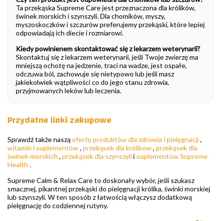
Ta przekąska Supreme Care jest przeznaczona dla królików,
świnek morskich i szynszyli. Dla chomików, myszy,
myszoskoczków i szczurów preferujemy przekąski, które lepiej
odpowiadają ich diecie i rozmiarowi.
Kiedy powinienem skontaktować się z lekarzem weterynarii?
Skontaktuj się z lekarzem weterynarii, jeśli Twoje zwierzę ma
mniejszą ochotę na jedzenie, traci na wadze, jest ospałe,
odczuwa ból, zachowuje się nietypowo lub jeśli masz
jakiekolwiek wątpliwości co do jego stanu zdrowia,
przyjmowanych leków lub leczenia.
Przydatne linki zakupowe
Sprawdź także naszą
ofertę produktów dla zdrowia i pielęgnacji
,
witamin i suplementów
,
przekąsek dla królików
,
przekąsek dla
świnek morskich
,
przekąsek dla szynszyli
i
suplementów Supreme
Health
.
Supreme Calm & Relax Care to doskonały wybór, jeśli szukasz
smacznej, pikantnej przekąski do pielęgnacji królika, świnki morskiej
lub szynszyli. W ten sposób z łatwością włączysz dodatkową
pielęgnację do codziennej rutyny.