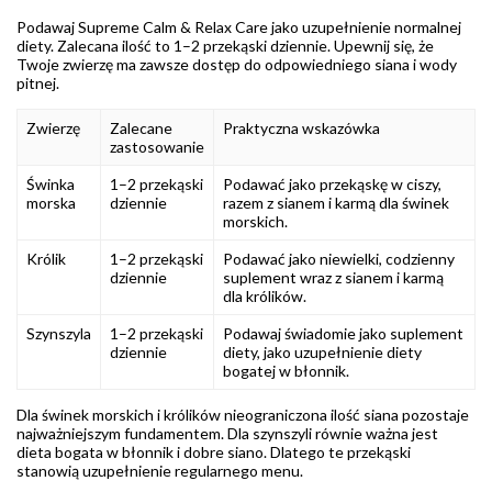
Podawaj Supreme Calm & Relax Care jako uzupełnienie normalnej
diety. Zalecana ilość to 1–2 przekąski dziennie. Upewnij się, że
Twoje zwierzę ma zawsze dostęp do odpowiedniego siana i wody
pitnej.
Zwierzę
Zalecane
Praktyczna wskazówka
zastosowanie
Świnka
1–2 przekąski
Podawać jako przekąskę w ciszy,
morska
dziennie
razem z sianem i karmą dla świnek
morskich.
Królik
1–2 przekąski
Podawać jako niewielki, codzienny
dziennie
suplement wraz z sianem i karmą
dla królików.
Szynszyla
1–2 przekąski
Podawaj świadomie jako suplement
dziennie
diety, jako uzupełnienie diety
bogatej w błonnik.
Dla świnek morskich i królików nieograniczona ilość siana pozostaje
najważniejszym fundamentem. Dla szynszyli równie ważna jest
dieta bogata w błonnik i dobre siano. Dlatego te przekąski
stanowią uzupełnienie regularnego menu.