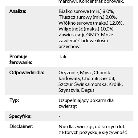
marchwi, Koncentrat borówek.
Analiza:
Białko surowe (min.) 8,0%,
Tłuszcz surowy (min.) 2,0%,
Włókno surowe (maks.) 12,0%,
Wilgotność (maks.) 10,0%.
Zawiera soję GMO. Może
zawierać śladowe ilości
orzechów.
Promuje
Tak
żerowanie:
Odpowiedni dla:
Gryzonie, Mysz, Chomik
karłowaty, Chomik, Gerbil,
Szczur, Świnka morska, Królik,
Szynszyla, Degus
Typ:
Uzupełniający pokarm dla
zwierząt
Specyfika:
-
Disclaimer:
Nie dla zwierząt, od których lub
z których pozyskuje się żywność