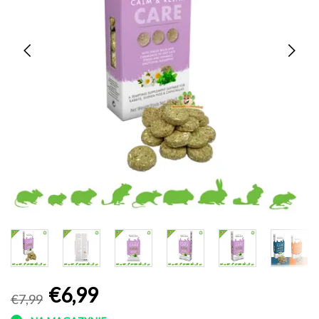
€6,99
€7,99