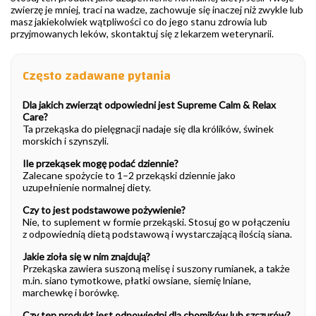
zwierzę je mniej, traci na wadze, zachowuje się inaczej niż zwykle lub
masz jakiekolwiek wątpliwości co do jego stanu zdrowia lub
przyjmowanych leków, skontaktuj się z lekarzem weterynarii.
Często zadawane pytania
Dla jakich zwierząt odpowiedni jest Supreme Calm & Relax
Care?
Ta przekąska do pielęgnacji nadaje się dla królików, świnek
morskich i szynszyli.
Ile przekąsek mogę podać dziennie?
Zalecane spożycie to 1–2 przekąski dziennie jako
uzupełnienie normalnej diety.
Czy to jest podstawowe pożywienie?
Nie, to suplement w formie przekąski. Stosuj go w połączeniu
z odpowiednią dietą podstawową i wystarczającą ilością siana.
Jakie zioła się w nim znajdują?
Przekąska zawiera suszoną melisę i suszony rumianek, a także
m.in. siano tymotkowe, płatki owsiane, siemię lniane,
marchewkę i borówkę.
Czy ten produkt jest odpowiedni dla chomików lub szczurów?