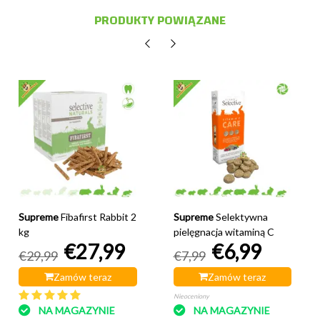
PRODUKTY POWIĄZANE
Supreme
Fibafirst Rabbit 2
Supreme
Selektywna
kg
pielęgnacja witaminą C
€27,99
€6,99
€29,99
€7,99
Zamów teraz
Zamów teraz
Nieoceniony
NA MAGAZYNIE
NA MAGAZYNIE