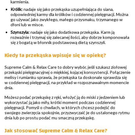
karmienia.
Królik:
nadaje się jako przekąska uzupełniająca do siana,
odpowiedniej karmy dla królików i codziennej pielęgnacji. Można
go używać jako zwykłego, małego przysmaku, trzymanego w
dłoni lub w misce.
Szynszyla:
nadaje się jako dodatkowa przekąska. Karm ją
rozważnie i trzymaj się zalecanej ilości, aby dobrze komponowała
się z bogatą w błonnik podstawową dietą szynszyli.
Kiedy ta przekąska wpisuje się w opiekę?
Supreme Calm & Relax Care to dobry wybór, jeśli szukasz ziołowej
przekąski pielęgnacyjnej o miękkiej, kojącej konsystencji. Połączenie
melisy i rumianku sprawia, że przekąska ta doskonale sprawdza się
w codziennej pielęgnacji, na przykład w rozpoznawalnym momencie
dnia.
Możesz podać przekąskę z ręki, włożyć ją do miski z jedzeniem lub
wykorzystać ją jako miły, krótki moment podczas codziennej
pielęgnacji. Pomyśl o chwilach, w których chcesz podejść do
swojego zwierzęcia spokojnie, przyzwyczaić je do ustalonego rytmu
dnia lub po prostu podać mu smaczną przekąskę.
Jak stosować Supreme Calm & Relax Care?