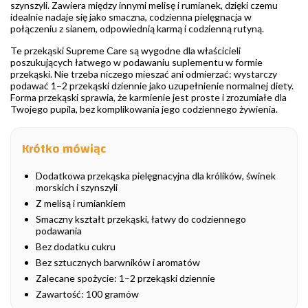
szynszyli. Zawiera między innymi melisę i rumianek, dzięki czemu
idealnie nadaje się jako smaczna, codzienna pielęgnacja w
połączeniu z sianem, odpowiednią karmą i codzienną rutyną.
Te przekąski Supreme Care są wygodne dla właścicieli
poszukujących łatwego w podawaniu suplementu w formie
przekąski. Nie trzeba niczego mieszać ani odmierzać: wystarczy
podawać 1–2 przekąski dziennie jako uzupełnienie normalnej diety.
Forma przekąski sprawia, że karmienie jest proste i zrozumiałe dla
Twojego pupila, bez komplikowania jego codziennego żywienia.
Krótko mówiąc
Dodatkowa przekąska pielęgnacyjna dla królików, świnek
morskich i szynszyli
Z melisą i rumiankiem
Smaczny kształt przekąski, łatwy do codziennego
podawania
Bez dodatku cukru
Bez sztucznych barwników i aromatów
Zalecane spożycie: 1–2 przekąski dziennie
Zawartość: 100 gramów