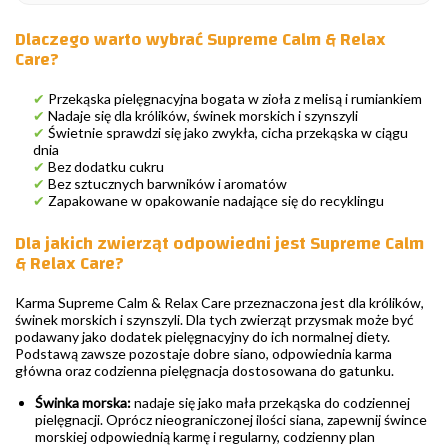
Dlaczego warto wybrać Supreme Calm & Relax
Care?
✔
Przekąska pielęgnacyjna bogata w zioła z melisą i rumiankiem
✔
Nadaje się dla królików, świnek morskich i szynszyli
✔
Świetnie sprawdzi się jako zwykła, cicha przekąska w ciągu
dnia
✔
Bez dodatku cukru
✔
Bez sztucznych barwników i aromatów
✔
Zapakowane w opakowanie nadające się do recyklingu
Dla jakich zwierząt odpowiedni jest Supreme Calm
& Relax Care?
Karma Supreme Calm & Relax Care przeznaczona jest dla królików,
świnek morskich i szynszyli. Dla tych zwierząt przysmak może być
podawany jako dodatek pielęgnacyjny do ich normalnej diety.
Podstawą zawsze pozostaje dobre siano, odpowiednia karma
główna oraz codzienna pielęgnacja dostosowana do gatunku.
Świnka morska:
nadaje się jako mała przekąska do codziennej
pielęgnacji. Oprócz nieograniczonej ilości siana, zapewnij śwince
morskiej odpowiednią karmę i regularny, codzienny plan