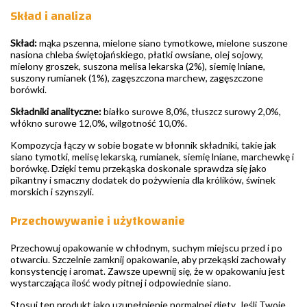
Skład i analiza
Skład:
mąka pszenna, mielone siano tymotkowe, mielone suszone
nasiona chleba świętojańskiego, płatki owsiane, olej sojowy,
mielony groszek, suszona melisa lekarska (2%), siemię lniane,
suszony rumianek (1%), zagęszczona marchew, zagęszczone
borówki.
Składniki analityczne:
białko surowe 8,0%, tłuszcz surowy 2,0%,
włókno surowe 12,0%, wilgotność 10,0%.
Kompozycja łączy w sobie bogate w błonnik składniki, takie jak
siano tymotki, melisę lekarską, rumianek, siemię lniane, marchewkę i
borówkę. Dzięki temu przekąska doskonale sprawdza się jako
pikantny i smaczny dodatek do pożywienia dla królików, świnek
morskich i szynszyli.
Przechowywanie i użytkowanie
Przechowuj opakowanie w chłodnym, suchym miejscu przed i po
otwarciu. Szczelnie zamknij opakowanie, aby przekąski zachowały
konsystencję i aromat. Zawsze upewnij się, że w opakowaniu jest
wystarczająca ilość wody pitnej i odpowiednie siano.
Stosuj ten produkt jako uzupełnienie normalnej diety. Jeśli Twoje