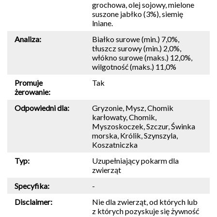
grochowa, olej sojowy, mielone
suszone jabłko (3%), siemię
lniane.
Analiza:
Białko surowe (min.) 7,0%,
tłuszcz surowy (min.) 2,0%,
włókno surowe (maks.) 12,0%,
wilgotność (maks.) 11,0%
Promuje
Tak
żerowanie:
Odpowiedni dla:
Gryzonie, Mysz, Chomik
karłowaty, Chomik,
Myszoskoczek, Szczur, Świnka
morska, Królik, Szynszyla,
Koszatniczka
Typ:
Uzupełniający pokarm dla
zwierząt
Specyfika:
-
Disclaimer:
Nie dla zwierząt, od których lub
z których pozyskuje się żywność