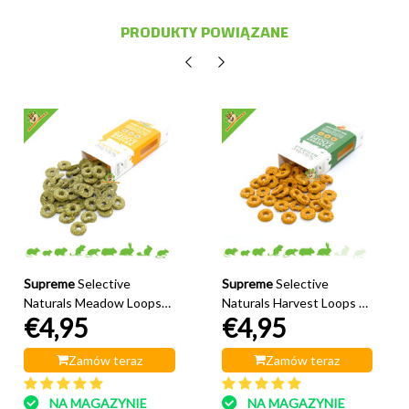
PRODUKTY POWIĄZANE
Supreme
Selective
Supreme
Selective
Naturals Meadow Loops
Naturals Harvest Loops z
€4,95
€4,95
Rabbits
jabłkiem, siemieniem
lnianym i orzechami dla
Zamów teraz
chomika
Zamów teraz
NA MAGAZYNIE
NA MAGAZYNIE