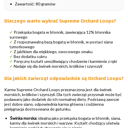
Zawartość: 80 gramów
Dlaczego warto wybrać Supreme Orchard Loops?
✔
Przekąska bogata w błonnik, zawierająca 12% błonnika
surowego
✔
Z rozpoznawalną bazą bogatą w błonnik, w postaci siana
tymotkowego
✔
Z jabłkiem dla miękkiego, owocowego smaku
✔
Bez dodatku cukru
✔
Poręczny kształt umożliwiający chodzenie i karmienie z ręki
✔
Nadaje się dla świnek morskich, królików i szynszyli
Dla jakich zwierząt odpowiednie są Orchard Loops?
Karma Supreme Orchard Loops przeznaczona jest dla świnek
morskich, królików i szynszyli. Dla tych zwierząt przysmak może być
podawany jako dodatek do ich normalnej diety. Podstawą zawsze
jest dobre siano, odpowiednia karma główna i codzienna
pielęgnacja dostosowana do gatunku.
Świnka morska:
idealna jako przekąska bogata w błonnik, siana,
karmy dla świnek morskich i warzyw. Kształt chodzący ułatwia
karmienie z ręki lub chowanie się w sianie.