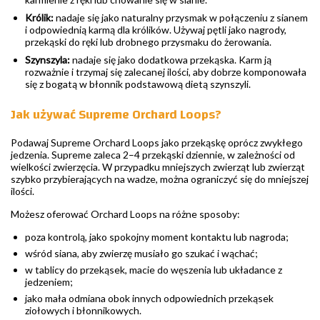
Królik:
nadaje się jako naturalny przysmak w połączeniu z sianem
i odpowiednią karmą dla królików. Używaj pętli jako nagrody,
przekąski do ręki lub drobnego przysmaku do żerowania.
Szynszyla:
nadaje się jako dodatkowa przekąska. Karm ją
rozważnie i trzymaj się zalecanej ilości, aby dobrze komponowała
się z bogatą w błonnik podstawową dietą szynszyli.
Jak używać Supreme Orchard Loops?
Podawaj Supreme Orchard Loops jako przekąskę oprócz zwykłego
jedzenia. Supreme zaleca 2–4 przekąski dziennie, w zależności od
wielkości zwierzęcia. W przypadku mniejszych zwierząt lub zwierząt
szybko przybierających na wadze, można ograniczyć się do mniejszej
ilości.
Możesz oferować Orchard Loops na różne sposoby:
poza kontrolą, jako spokojny moment kontaktu lub nagroda;
wśród siana, aby zwierzę musiało go szukać i wąchać;
w tablicy do przekąsek, macie do węszenia lub układance z
jedzeniem;
jako mała odmiana obok innych odpowiednich przekąsek
ziołowych i błonnikowych.