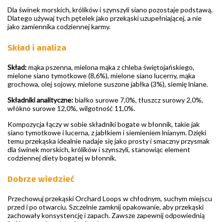
Dla świnek morskich, królików i szynszyli siano pozostaje podstawą.
Dlatego używaj tych pętelek jako przekąski uzupełniającej, a nie
jako zamiennika codziennej karmy.
Skład i analiza
Skład:
mąka pszenna, mielona mąka z chleba świętojańskiego,
mielone siano tymotkowe (8,6%), mielone siano lucerny, mąka
grochowa, olej sojowy, mielone suszone jabłka (3%), siemię lniane.
Składniki analityczne:
białko surowe 7,0%, tłuszcz surowy 2,0%,
włókno surowe 12,0%, wilgotność 11,0%.
Kompozycja łączy w sobie składniki bogate w błonnik, takie jak
siano tymotkowe i lucerna, z jabłkiem i siemieniem lnianym. Dzięki
temu przekąska idealnie nadaje się jako prosty i smaczny przysmak
dla świnek morskich, królików i szynszyli, stanowiąc element
codziennej diety bogatej w błonnik.
Dobrze wiedzieć
Przechowuj przekąski Orchard Loops w chłodnym, suchym miejscu
przed i po otwarciu. Szczelnie zamknij opakowanie, aby przekąski
zachowały konsystencję i zapach. Zawsze zapewnij odpowiednią