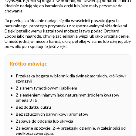
szynszyli. Pętelki są bogate w błonnik, nie zawierają dodatku cukru i
idealnie nadają się do karmienia z ręki lub jako mały przysmak do
chowania.
Ta przekąska idealnie nadaje się dla właścicieli poszukujących
naturalnego, prostego przysmaku z rozpoznawalnymi składnikami.
Dzięki pętelkowemu kształtowi możesz łatwo podać Orchard
Loops jako nagrodę, chwilę zacieśniania więzi lub jako urozmaicenie.
Umieść jedną w misce z karmą, ukryj pętelkę w sianie lub użyj jej, aby
pozwolić psu spokojnie jeść z ręki.
Krótko mówiąc
Przekąska bogata w błonnik dla świnek morskich, królików i
szynszyli
Z sianem tymotkowym i jabłkiem
Z siemieniem lnianym jako naturalnym źródłem kwasów
omega 3 i 6
Bez dodatku cukru
Bez sztucznych barwników i aromatów
Zabawa do oddania lub ukrycia
Zalecane spożycie: 2–4 przekąski dziennie, w zależności od
wielkości zwierzęcia.