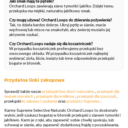
Jaki smak mają te pętelki?
Orchard Loops zawierają siano tymotki i jabłko. Dzięki temu
przekąska ma miękki, naturalny jabłkowy smak.
Czy mogę używać Orchard Loops do zbierania pożywienia?
Tak, to działa bardzo dobrze. Ukryj pętlę w sianie, macie
węchowej lub misce na smakołyki, aby zwierzę musiało jej
aktywnie szukać.
Czy Orchard Loops nadaje się dla koszatniczek?
W przypadku koszatniczek preferujemy przekąski bez
owocowego składu. W przypadku koszatniczek najlepiej
wybierać zioła, liście, kwiaty lub inne odpowiednie przekąski
bogate w błonnik.
Przydatne linki zakupowe
Sprawdź także nasze
przekąski bez zbóż i naturalne
,
przekąski dla
świnek morskich
,
przekąski dla królików
,
przekąski dla szynszyli
,
przekąski
do zabawy i szukania
oraz
produkty Supreme
.
Karmy Supreme Selective Naturals Orchard Loops to doskonały
wybór, jeśli szukasz bogatej w błonnik przekąski z sianem tymotki i
jabłkiem. Karm je z ręki, aby zapewnić sobie chwilę spokoju, lub
schowaj w sianie, aby zapewnić dodatkową frajdę z poszukiwania.