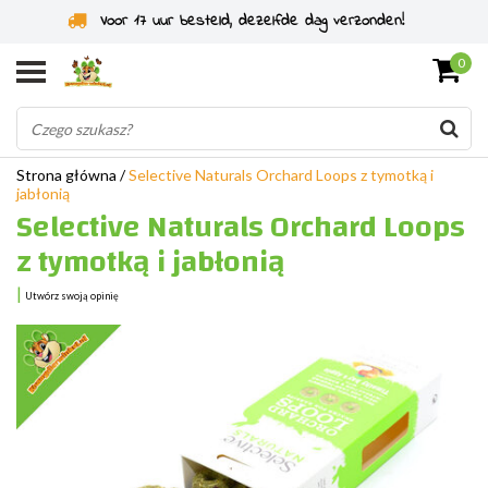
Specjaliści od gryzoni od 2011 roku
0
Strona główna
/
Selective Naturals Orchard Loops z tymotką i
jabłonią
Selective Naturals Orchard Loops
z tymotką i jabłonią
|
Utwórz swoją opinię