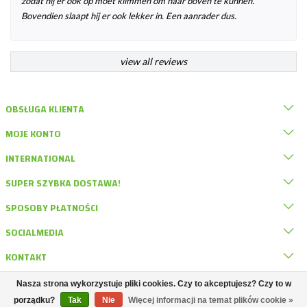
zodat hij er ook op moet klimmen om naar boven te kunnen.
Bovendien slaapt hij er ook lekker in. Een aanrader dus.
view all reviews
OBSŁUGA KLIENTA
MOJE KONTO
INTERNATIONAL
SUPER SZYBKA DOSTAWA!
SPOSOBY PŁATNOŚCI
SOCIALMEDIA
KONTAKT
Nasza strona wykorzystuje pliki cookies. Czy to akceptujesz? Czy to w
© DRD Knaagdierwinkel
porządku?
Tak
Nie
Więcej informacji na temat plików cookie »