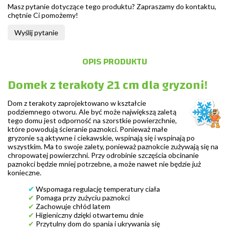
Masz pytanie dotyczące tego produktu? Zapraszamy do kontaktu,
chętnie Ci pomożemy!
Wyślij pytanie
OPIS PRODUKTU
Domek z terakoty 21 cm dla gryzoni!
Dom z terakoty zaprojektowano w kształcie
podziemnego otworu. Ale być może największą zaletą
tego domu jest odporność na szorstkie powierzchnie,
które powodują ścieranie paznokci. Ponieważ małe
gryzonie są aktywne i ciekawskie, wspinają się i wspinają po
wszystkim. Ma to swoje zalety, ponieważ paznokcie zużywają się na
chropowatej powierzchni. Przy odrobinie szczęścia obcinanie
paznokci będzie mniej potrzebne, a może nawet nie będzie już
konieczne.
✔
Wspomaga regulację temperatury ciała
✔
Pomaga przy zużyciu paznokci
✔
Zachowuje chłód latem
✔
Higieniczny dzięki otwartemu dnie
✔
Przytulny dom do spania i ukrywania się