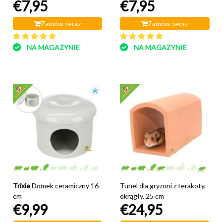
€7,95
€7,95
Zamów teraz
Zamów teraz
NA MAGAZYNIE
NA MAGAZYNIE
Trixie
Domek ceramiczny 16
Tunel dla gryzoni z terakoty,
cm
okrągły, 25 cm
€9,99
€24,95