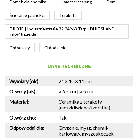
Domek dla chomika
Hamsterscaping
Dom
Ścieranie paznokci
Terakota
TRIXIE | Industriestraße 32 24963 Tarp | DUITSLAND |
info@trixie.de
Chłodzący
Chłodzenie
DANE TECHNICZNE
Wymiary (ok):
21 × 10 × 11 cm
Otwory (ok):
ø 6,5 cm | ø 5 cm
Materiał:
Ceramika z terakoty
(nieszkliwiona/szorstka)
Otwórz dno:
Tak
Odpowiedni dla:
Gryzonie, mysz, chomik
karłowaty, myszoskoczek