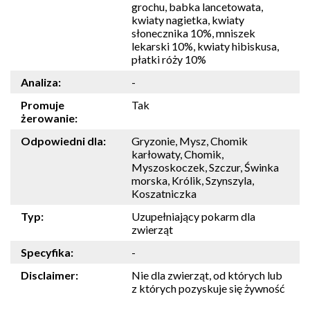
grochu, babka lancetowata,
kwiaty nagietka, kwiaty
słonecznika 10%, mniszek
lekarski 10%, kwiaty hibiskusa,
płatki róży 10%
Analiza:
-
Promuje
Tak
żerowanie:
Odpowiedni dla:
Gryzonie, Mysz, Chomik
karłowaty, Chomik,
Myszoskoczek, Szczur, Świnka
morska, Królik, Szynszyla,
Koszatniczka
Typ:
Uzupełniający pokarm dla
zwierząt
Specyfika:
-
Disclaimer:
Nie dla zwierząt, od których lub
z których pozyskuje się żywność