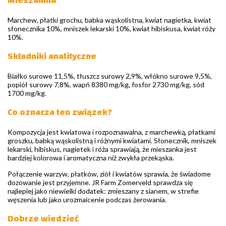
Mieszanina
Marchew, płatki grochu, babka wąskolistna, kwiat nagietka, kwiat
słonecznika 10%, mniszek lekarski 10%, kwiat hibiskusa, kwiat róży
10%.
Składniki analityczne
Białko surowe 11,5%, tłuszcz surowy 2,9%, włókno surowe 9,5%,
popiół surowy 7,8%, wapń 8380 mg/kg, fosfor 2730 mg/kg, sód
1700 mg/kg.
Co oznacza ten związek?
Kompozycja jest kwiatowa i rozpoznawalna, z marchewką, płatkami
groszku, babką wąskolistną i różnymi kwiatami. Słonecznik, mniszek
lekarski, hibiskus, nagietek i róża sprawiają, że mieszanka jest
bardziej kolorowa i aromatyczna niż zwykła przekąska.
Połączenie warzyw, płatków, ziół i kwiatów sprawia, że świadome
dozowanie jest przyjemne. JR Farm Zomerveld sprawdza się
najlepiej jako niewielki dodatek: zmieszany z sianem, w strefie
węszenia lub jako urozmaicenie podczas żerowania.
Dobrze wiedzieć