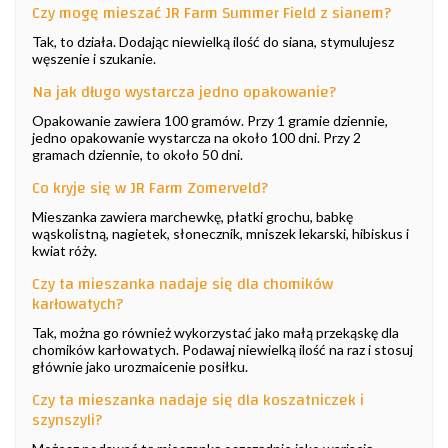
Czy mogę mieszać JR Farm Summer Field z sianem?
Tak, to działa. Dodając niewielką ilość do siana, stymulujesz
węszenie i szukanie.
Na jak długo wystarcza jedno opakowanie?
Opakowanie zawiera 100 gramów. Przy 1 gramie dziennie,
jedno opakowanie wystarcza na około 100 dni. Przy 2
gramach dziennie, to około 50 dni.
Co kryje się w JR Farm Zomerveld?
Mieszanka zawiera marchewkę, płatki grochu, babkę
wąskolistną, nagietek, słonecznik, mniszek lekarski, hibiskus i
kwiat róży.
Czy ta mieszanka nadaje się dla chomików
karłowatych?
Tak, można go również wykorzystać jako małą przekąskę dla
chomików karłowatych. Podawaj niewielką ilość na raz i stosuj
głównie jako urozmaicenie posiłku.
Czy ta mieszanka nadaje się dla koszatniczek i
szynszyli?