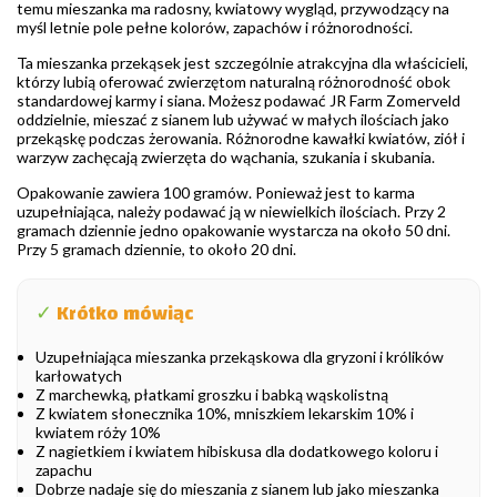
temu mieszanka ma radosny, kwiatowy wygląd, przywodzący na
myśl letnie pole pełne kolorów, zapachów i różnorodności.
Ta mieszanka przekąsek jest szczególnie atrakcyjna dla właścicieli,
którzy lubią oferować zwierzętom naturalną różnorodność obok
standardowej karmy i siana. Możesz podawać JR Farm Zomerveld
oddzielnie, mieszać z sianem lub używać w małych ilościach jako
przekąskę podczas żerowania. Różnorodne kawałki kwiatów, ziół i
warzyw zachęcają zwierzęta do wąchania, szukania i skubania.
Opakowanie zawiera 100 gramów. Ponieważ jest to karma
uzupełniająca, należy podawać ją w niewielkich ilościach. Przy 2
gramach dziennie jedno opakowanie wystarcza na około 50 dni.
Przy 5 gramach dziennie, to około 20 dni.
✓
Krótko mówiąc
Uzupełniająca mieszanka przekąskowa dla gryzoni i królików
karłowatych
Z marchewką, płatkami groszku i babką wąskolistną
Z kwiatem słonecznika 10%, mniszkiem lekarskim 10% i
kwiatem róży 10%
Z nagietkiem i kwiatem hibiskusa dla dodatkowego koloru i
zapachu
Dobrze nadaje się do mieszania z sianem lub jako mieszanka