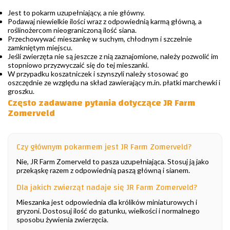
Jest to pokarm uzupełniający, a nie główny.
Podawaj niewielkie ilości wraz z odpowiednią karmą główną, a
roślinożercom nieograniczoną ilość siana.
Przechowywać mieszankę w suchym, chłodnym i szczelnie
zamkniętym miejscu.
Jeśli zwierzęta nie są jeszcze z nią zaznajomione, należy pozwolić im
stopniowo przyzwyczaić się do tej mieszanki.
W przypadku koszatniczek i szynszyli należy stosować go
oszczędnie ze względu na skład zawierający m.in. płatki marchewki i
groszku.
Często zadawane pytania dotyczące JR Farm
Zomerveld
Czy głównym pokarmem jest JR Farm Zomerveld?
Nie, JR Farm Zomerveld to pasza uzupełniająca. Stosuj ją jako
przekąskę razem z odpowiednią paszą główną i sianem.
Dla jakich zwierząt nadaje się JR Farm Zomerveld?
Mieszanka jest odpowiednia dla królików miniaturowych i
gryzoni. Dostosuj ilość do gatunku, wielkości i normalnego
sposobu żywienia zwierzęcia.