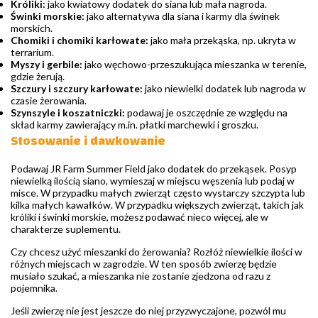
Króliki:
jako kwiatowy dodatek do siana lub mała nagroda.
Świnki morskie:
jako alternatywa dla siana i karmy dla świnek
morskich.
Chomiki i chomiki karłowate:
jako mała przekąska, np. ukryta w
terrarium.
Myszy i gerbile:
jako węchowo-przeszukująca mieszanka w terenie,
gdzie żerują.
Szczury i szczury karłowate:
jako niewielki dodatek lub nagroda w
czasie żerowania.
Szynszyle i koszatniczki:
podawaj je oszczędnie ze względu na
skład karmy zawierający m.in. płatki marchewki i groszku.
Stosowanie i dawkowanie
Podawaj JR Farm Summer Field jako dodatek do przekąsek. Posyp
niewielką ilością siano, wymieszaj w miejscu węszenia lub podaj w
misce. W przypadku małych zwierząt często wystarczy szczypta lub
kilka małych kawałków. W przypadku większych zwierząt, takich jak
króliki i świnki morskie, możesz podawać nieco więcej, ale w
charakterze suplementu.
Czy chcesz użyć mieszanki do żerowania? Rozłóż niewielkie ilości w
różnych miejscach w zagrodzie. W ten sposób zwierzę będzie
musiało szukać, a mieszanka nie zostanie zjedzona od razu z
pojemnika.
Jeśli zwierzę nie jest jeszcze do niej przyzwyczajone, pozwól mu