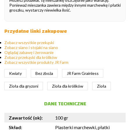
Możesz podawać tę mieszankę oszczędnie jako wariację.
Ponieważ mieszanka zawiera między innymi marchewkę i płatki
groszku, wystarczy niewielka ilość.
Przydatne linki zakupowe
Zobacz wszystkie przekąski
Zobacz siano i stojaki na siano
Oglądaj zabawę i żerowanie
Zobacz przekąski dla królików
Zobacz wszystkie produkty JR Farm
Kwiaty
Bez zboża
JR Farm Grainless
Zioła dla gryzoni
Zioła dla królików
Zioła
DANE TECHNICZNE
Zawartość (ok):
100 gr
Skład:
Plasterki marchewki, płatki