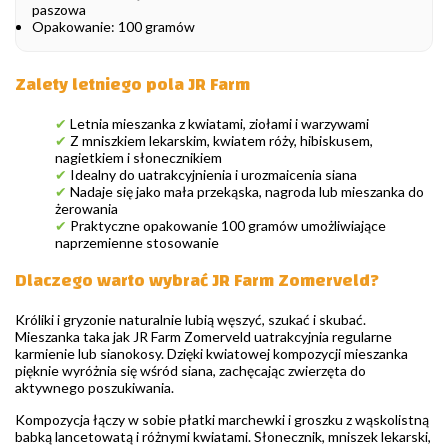
paszowa
Opakowanie: 100 gramów
Zalety letniego pola JR Farm
✔
Letnia mieszanka z kwiatami, ziołami i warzywami
✔
Z mniszkiem lekarskim, kwiatem róży, hibiskusem,
nagietkiem i słonecznikiem
✔
Idealny do uatrakcyjnienia i urozmaicenia siana
✔
Nadaje się jako mała przekąska, nagroda lub mieszanka do
żerowania
✔
Praktyczne opakowanie 100 gramów umożliwiające
naprzemienne stosowanie
Dlaczego warto wybrać JR Farm Zomerveld?
Króliki i gryzonie naturalnie lubią węszyć, szukać i skubać.
Mieszanka taka jak JR Farm Zomerveld uatrakcyjnia regularne
karmienie lub sianokosy. Dzięki kwiatowej kompozycji mieszanka
pięknie wyróżnia się wśród siana, zachęcając zwierzęta do
aktywnego poszukiwania.
Kompozycja łączy w sobie płatki marchewki i groszku z wąskolistną
babką lancetowatą i różnymi kwiatami. Słonecznik, mniszek lekarski,