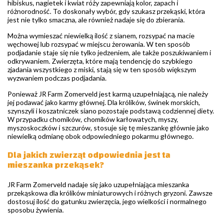
hibiskus, nagietek i kwiat róży zapewniają kolor, zapach i
różnorodność. To doskonały wybór, gdy szukasz przekąski, która
jest nie tylko smaczna, ale również nadaje się do zbierania.
Można wymieszać niewielką ilość z sianem, rozsypać na macie
węchowej lub rozsypać w miejscu żerowania. W ten sposób
podjadanie staje się nie tylko jedzeniem, ale także poszukiwaniem i
odkrywaniem. Zwierzęta, które mają tendencję do szybkiego
zjadania wszystkiego z miski, stają się w ten sposób większym
wyzwaniem podczas podjadania.
Ponieważ JR Farm Zomerveld jest karmą uzupełniającą, nie należy
jej podawać jako karmy głównej. Dla królików, świnek morskich,
szynszyli i koszatniczek siano pozostaje podstawą codziennej diety.
W przypadku chomików, chomików karłowatych, myszy,
myszoskoczków i szczurów, stosuje się tę mieszankę głównie jako
niewielką odmianę obok odpowiedniego pokarmu głównego.
Dla jakich zwierząt odpowiednia jest ta
mieszanka przekąsek?
JR Farm Zomerveld nadaje się jako uzupełniająca mieszanka
przekąskowa dla królików miniaturowych i różnych gryzoni. Zawsze
dostosuj ilość do gatunku zwierzęcia, jego wielkości i normalnego
sposobu żywienia.