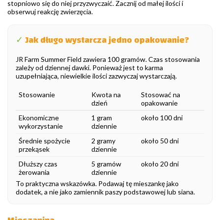
stopniowo się do niej przyzwyczaić. Zacznij od małej ilości i
obserwuj reakcję zwierzęcia.
✓
Jak długo wystarcza jedno opakowanie?
JR Farm Summer Field zawiera 100 gramów. Czas stosowania
zależy od dziennej dawki. Ponieważ jest to karma
uzupełniająca, niewielkie ilości zazwyczaj wystarczają.
Stosowanie
Kwota na
Stosować na
dzień
opakowanie
Ekonomiczne
1 gram
około 100 dni
wykorzystanie
dziennie
Średnie spożycie
2 gramy
około 50 dni
przekąsek
dziennie
Dłuższy czas
5 gramów
około 20 dni
żerowania
dziennie
To praktyczna wskazówka. Podawaj tę mieszankę jako
dodatek, a nie jako zamiennik paszy podstawowej lub siana.