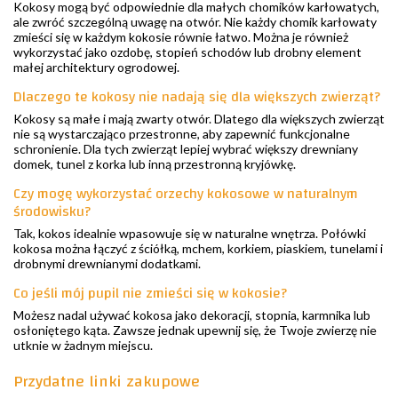
Kokosy mogą być odpowiednie dla małych chomików karłowatych,
ale zwróć szczególną uwagę na otwór. Nie każdy chomik karłowaty
zmieści się w każdym kokosie równie łatwo. Można je również
wykorzystać jako ozdobę, stopień schodów lub drobny element
małej architektury ogrodowej.
Dlaczego te kokosy nie nadają się dla większych zwierząt?
Kokosy są małe i mają zwarty otwór. Dlatego dla większych zwierząt
nie są wystarczająco przestronne, aby zapewnić funkcjonalne
schronienie. Dla tych zwierząt lepiej wybrać większy drewniany
domek, tunel z korka lub inną przestronną kryjówkę.
Czy mogę wykorzystać orzechy kokosowe w naturalnym
środowisku?
Tak, kokos idealnie wpasowuje się w naturalne wnętrza. Połówki
kokosa można łączyć z ściółką, mchem, korkiem, piaskiem, tunelami i
drobnymi drewnianymi dodatkami.
Co jeśli mój pupil nie zmieści się w kokosie?
Możesz nadal używać kokosa jako dekoracji, stopnia, karmnika lub
osłoniętego kąta. Zawsze jednak upewnij się, że Twoje zwierzę nie
utknie w żadnym miejscu.
Przydatne linki zakupowe