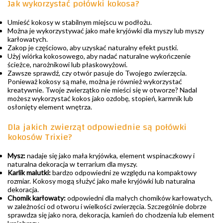
Jak wykorzystać połówki kokosa?
Umieść kokosy w stabilnym miejscu w podłożu.
Można je wykorzystywać jako małe kryjówki dla myszy lub myszy
karłowatych.
Zakop je częściowo, aby uzyskać naturalny efekt pustki.
Użyj wiórka kokosowego, aby nadać naturalne wykończenie
ścieżce, narożnikowi lub płaskowyżowi.
Zawsze sprawdź, czy otwór pasuje do Twojego zwierzęcia.
Ponieważ kokosy są małe, można je również wykorzystać
kreatywnie. Twoje zwierzątko nie mieści się w otworze? Nadal
możesz wykorzystać kokos jako ozdobę, stopień, karmnik lub
osłonięty element wnętrza.
Dla jakich zwierząt odpowiednie są połówki
kokosów Trixie?
Mysz:
nadaje się jako mała kryjówka, element wspinaczkowy i
naturalna dekoracja w terrarium dla myszy.
Karlik malutki:
bardzo odpowiedni ze względu na kompaktowy
rozmiar. Kokosy mogą służyć jako małe kryjówki lub naturalna
dekoracja.
Chomik karłowaty:
odpowiedni dla małych chomików karłowatych,
w zależności od otworu i wielkości zwierzęcia. Szczególnie dobrze
sprawdza się jako nora, dekoracja, kamień do chodzenia lub element