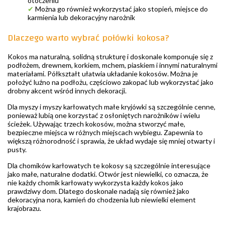
otoczeniu
✔
Można go również wykorzystać jako stopień, miejsce do
karmienia lub dekoracyjny narożnik
Dlaczego warto wybrać połówki kokosa?
Kokos ma naturalną, solidną strukturę i doskonale komponuje się z
podłożem, drewnem, korkiem, mchem, piaskiem i innymi naturalnymi
materiałami. Półkształt ułatwia układanie kokosów. Można je
położyć luźno na podłożu, częściowo zakopać lub wykorzystać jako
drobny akcent wśród innych dekoracji.
Dla myszy i myszy karłowatych małe kryjówki są szczególnie cenne,
ponieważ lubią one korzystać z osłoniętych narożników i wielu
ścieżek. Używając trzech kokosów, można stworzyć małe,
bezpieczne miejsca w różnych miejscach wybiegu. Zapewnia to
większą różnorodność i sprawia, że układ wydaje się mniej otwarty i
pusty.
Dla chomików karłowatych te kokosy są szczególnie interesujące
jako małe, naturalne dodatki. Otwór jest niewielki, co oznacza, że
nie każdy chomik karłowaty wykorzysta każdy kokos jako
prawdziwy dom. Dlatego doskonale nadają się również jako
dekoracyjna nora, kamień do chodzenia lub niewielki element
krajobrazu.