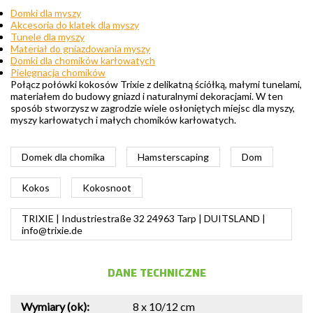
Domki dla myszy
Akcesoria do klatek dla myszy
Tunele dla myszy
Materiał do gniazdowania myszy
Domki dla chomików karłowatych
Pielęgnacja chomików
Połącz połówki kokosów Trixie z delikatną ściółką, małymi tunelami,
materiałem do budowy gniazd i naturalnymi dekoracjami. W ten
sposób stworzysz w zagrodzie wiele osłoniętych miejsc dla myszy,
myszy karłowatych i małych chomików karłowatych.
Domek dla chomika
Hamsterscaping
Dom
Kokos
Kokosnoot
TRIXIE | Industriestraße 32 24963 Tarp | DUITSLAND |
info@trixie.de
DANE TECHNICZNE
Wymiary (ok):
8 x 10/12 cm