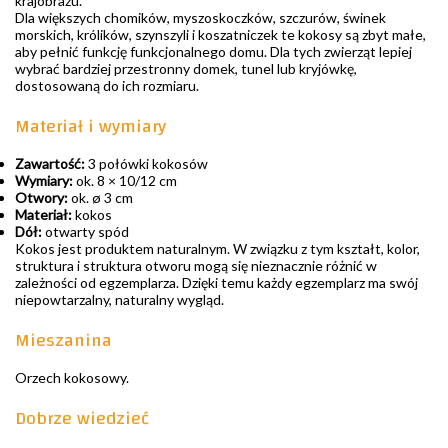
krajobrazu.
Dla większych chomików, myszoskoczków, szczurów, świnek
morskich, królików, szynszyli i koszatniczek te kokosy są zbyt małe,
aby pełnić funkcję funkcjonalnego domu. Dla tych zwierząt lepiej
wybrać bardziej przestronny domek, tunel lub kryjówkę,
dostosowaną do ich rozmiaru.
Materiał i wymiary
Zawartość:
3 połówki kokosów
Wymiary:
ok. 8 × 10/12 cm
Otwory:
ok. ø 3 cm
Materiał:
kokos
Dół:
otwarty spód
Kokos jest produktem naturalnym. W związku z tym kształt, kolor,
struktura i struktura otworu mogą się nieznacznie różnić w
zależności od egzemplarza. Dzięki temu każdy egzemplarz ma swój
niepowtarzalny, naturalny wygląd.
Mieszanina
Orzech kokosowy.
Dobrze wiedzieć