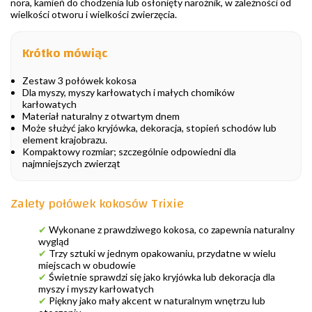
nora, kamień do chodzenia lub osłonięty narożnik, w zależności od
wielkości otworu i wielkości zwierzęcia.
Krótko mówiąc
Zestaw 3 połówek kokosa
Dla myszy, myszy karłowatych i małych chomików
karłowatych
Materiał naturalny z otwartym dnem
Może służyć jako kryjówka, dekoracja, stopień schodów lub
element krajobrazu.
Kompaktowy rozmiar; szczególnie odpowiedni dla
najmniejszych zwierząt
Zalety połówek kokosów Trixie
✔
Wykonane z prawdziwego kokosa, co zapewnia naturalny
wygląd
✔
Trzy sztuki w jednym opakowaniu, przydatne w wielu
miejscach w obudowie
✔
Świetnie sprawdzi się jako kryjówka lub dekoracja dla
myszy i myszy karłowatych
✔
Piękny jako mały akcent w naturalnym wnętrzu lub