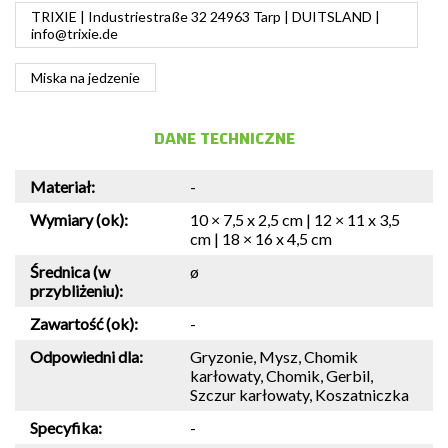
TRIXIE | Industriestraße 32 24963 Tarp | DUITSLAND |
info@trixie.de
Miska na jedzenie
DANE TECHNICZNE
Materiał:
-
Wymiary (ok):
10 × 7,5 x 2,5 cm | 12 × 11 x 3,5
cm | 18 × 16 x 4,5 cm
Średnica (w
ø
przybliżeniu):
Zawartość (ok):
-
Odpowiedni dla:
Gryzonie, Mysz, Chomik
karłowaty, Chomik, Gerbil,
Szczur karłowaty, Koszatniczka
Specyfika:
-