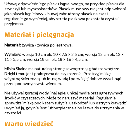
Używaj odpowiedniego piasku kąpielowego, na przykład piasku dla
szynszyli lub myszoskoczków. Piasek muszlowy nie jest odpowiedni
jako piasek kąpielowy. Usuwaj zabrudzony piasek na czas i
regularnie go wymieniaj, aby strefa piaskowa pozostała czysta i
przyjemna.
Materiał i pielęgnacja
Materiał:
żywica / żywica poliestrowa.
Wymiary:
wersja 10 cm ok. 10 × 7,5 × 2,5 cm; wersja 12 cm ok. 12 ×
11 × 3,5 cm; wersja 18 cm ok. 18 × 16 × 4,5 cm.
Miska Skalna ma naturalną stronę zewnętrzną i gładsze wnętrze.
Dzięki temu jest praktyczna do czyszczenia. Przetrzyj miskę
wilgotną ściereczką lub letnią wodą i pozwól jej dobrze wyschnąć
przed ponownym wstawieniem.
Nie używaj gorącej wody i najlepiej unikaj mydła oraz agresywnych
środków czyszczących. Może to naruszyć materiał. Regularnie
sprawdzaj miskę pod kątem zużycia, uszkodzeń lub ostrych krawędzi
i wymień ją, gdy nie jest już bezpieczna albo łatwa do utrzymania w
czystości.
Warto wiedzieć