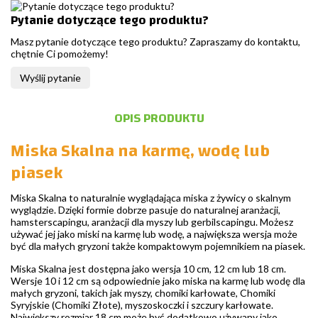
Pytanie dotyczące tego produktu?
Masz pytanie dotyczące tego produktu? Zapraszamy do kontaktu,
chętnie Ci pomożemy!
Wyślij pytanie
OPIS PRODUKTU
Miska Skalna na karmę, wodę lub
piasek
Miska Skalna to naturalnie wyglądająca miska z żywicy o skalnym
wyglądzie. Dzięki formie dobrze pasuje do naturalnej aranżacji,
hamsterscapingu, aranżacji dla myszy lub gerbilscapingu. Możesz
używać jej jako miski na karmę lub wodę, a największa wersja może
być dla małych gryzoni także kompaktowym pojemnikiem na piasek.
Miska Skalna jest dostępna jako wersja 10 cm, 12 cm lub 18 cm.
Wersje 10 i 12 cm są odpowiednie jako miska na karmę lub wodę dla
małych gryzoni, takich jak myszy, chomiki karłowate, Chomiki
Syryjskie (Chomiki Złote), myszoskoczki i szczury karłowate.
Największy rozmiar 18 cm może być dodatkowo używany jako