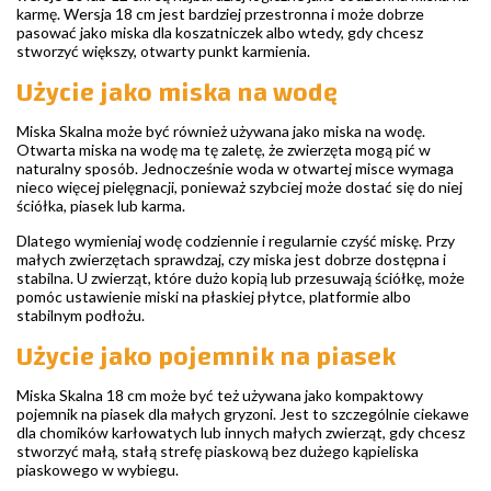
karmę. Wersja 18 cm jest bardziej przestronna i może dobrze
pasować jako miska dla koszatniczek albo wtedy, gdy chcesz
stworzyć większy, otwarty punkt karmienia.
Użycie jako miska na wodę
Miska Skalna może być również używana jako miska na wodę.
Otwarta miska na wodę ma tę zaletę, że zwierzęta mogą pić w
naturalny sposób. Jednocześnie woda w otwartej misce wymaga
nieco więcej pielęgnacji, ponieważ szybciej może dostać się do niej
ściółka, piasek lub karma.
Dlatego wymieniaj wodę codziennie i regularnie czyść miskę. Przy
małych zwierzętach sprawdzaj, czy miska jest dobrze dostępna i
stabilna. U zwierząt, które dużo kopią lub przesuwają ściółkę, może
pomóc ustawienie miski na płaskiej płytce, platformie albo
stabilnym podłożu.
Użycie jako pojemnik na piasek
Miska Skalna 18 cm może być też używana jako kompaktowy
pojemnik na piasek dla małych gryzoni. Jest to szczególnie ciekawe
dla chomików karłowatych lub innych małych zwierząt, gdy chcesz
stworzyć małą, stałą strefę piaskową bez dużego kąpieliska
piaskowego w wybiegu.