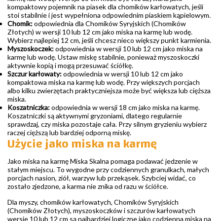
kompaktowy pojemnik na piasek dla chomików karłowatych, jeśli
stoi stabilnie i jest wypełniona odpowiednim piaskiem kąpielowym.
Chomik:
odpowiednia dla Chomików Syryjskich (Chomików
Złotych) w wersji 10 lub 12 cm jako miska na karmę lub wodę.
Wybierz najlepiej 12 cm, jeśli chcesz nieco większy punkt karmienia.
Myszoskoczek:
odpowiednia w wersji 10 lub 12 cm jako miska na
karmę lub wodę. Ustaw miskę stabilnie, ponieważ myszoskoczki
aktywnie kopią i mogą przesuwać ściółkę.
Szczur karłowaty:
odpowiednia w wersji 10 lub 12 cm jako
kompaktowa miska na karmę lub wodę. Przy większych porcjach
albo kilku zwierzętach praktyczniejsza może być większa lub cięższa
miska.
Koszatniczka:
odpowiednia w wersji 18 cm jako miska na karmę.
Koszatniczki są aktywnymi gryzoniami, dlatego regularnie
sprawdzaj, czy miska pozostaje cała. Przy silnym gryzieniu wybierz
raczej cięższą lub bardziej odporną miskę.
Użycie jako miska na karmę
Jako miska na karmę Miska Skalna pomaga podawać jedzenie w
stałym miejscu. To wygodne przy codziennych granulkach, małych
porcjach nasion, ziół, warzyw lub przekąsek. Szybciej widać, co
zostało zjedzone, a karma nie znika od razu w ściółce.
Dla myszy, chomików karłowatych, Chomików Syryjskich
(Chomików Złotych), myszoskoczków i szczurów karłowatych
wersje 10 lub 12 cm są najbardziej logiczne jako codzienna miska na