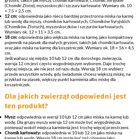
gryzoni, takich jak myszy, chomiki karłowate, Chomiki Syryjskie
(Chomiki Złote), myszoskoczki i szczury karłowate. Wymiary ok. 10
× 7,5 × 2,5 cm.
12 cm:
odpowiednia jako nieco bardziej przestronna miska na karmę
lub wodę dla myszy, chomików karłowatych, Chomików Syryjskich
(Chomików Złotych), myszoskoczków i szczurów karłowatych.
Wymiary ok. 12 × 11 × 3,5 cm.
18 cm:
odpowiednia jako większa miska na karmę, jako kompaktowy
pojemnik na piasek dla małych gryzoni, takich jak chomiki karłowate,
oraz jako miska na karmę dla koszatniczek. Wymiary ok. 18 × 16 × 4,5
cm.
Jeśli wahasz się między 10 lub 12 cm dla dorosłego zwierzęcia,
wersja 12 cm jest często wygodniejszym wyborem. Daje trochę
więcej miejsca, ale nie jest od razu duża. Wersję 18 cm wybierz
przede wszystkim wtedy, gdy świadomie chcesz większą miskę, na
przykład na piasek, większy punkt karmienia albo miskę dla
koszatniczek.
Dla jakich zwierząt odpowiedni jest
ten produkt?
Mysz:
odpowiednia w wersji 10 lub 12 cm jako miska na karmę lub
wodę. Dla grupy myszy wersja 12 cm może być wygodniejsza,
ponieważ wokół miejsca karmienia jest trochę więcej przestrzeni.
Chomik karłowaty:
odpowiednia w 10 lub 12 cm jako miska na
karmę lub wodę. Wersja 18 cm może być też używana jako