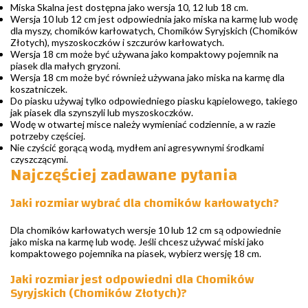
Miska Skalna jest dostępna jako wersja 10, 12 lub 18 cm.
Wersja 10 lub 12 cm jest odpowiednia jako miska na karmę lub wodę
dla myszy, chomików karłowatych, Chomików Syryjskich (Chomików
Złotych), myszoskoczków i szczurów karłowatych.
Wersja 18 cm może być używana jako kompaktowy pojemnik na
piasek dla małych gryzoni.
Wersja 18 cm może być również używana jako miska na karmę dla
koszatniczek.
Do piasku używaj tylko odpowiedniego piasku kąpielowego, takiego
jak piasek dla szynszyli lub myszoskoczków.
Wodę w otwartej misce należy wymieniać codziennie, a w razie
potrzeby częściej.
Nie czyścić gorącą wodą, mydłem ani agresywnymi środkami
czyszczącymi.
Najczęściej zadawane pytania
Jaki rozmiar wybrać dla chomików karłowatych?
Dla chomików karłowatych wersje 10 lub 12 cm są odpowiednie
jako miska na karmę lub wodę. Jeśli chcesz używać miski jako
kompaktowego pojemnika na piasek, wybierz wersję 18 cm.
Jaki rozmiar jest odpowiedni dla Chomików
Syryjskich (Chomików Złotych)?