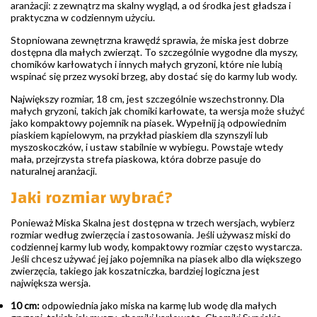
aranżacji: z zewnątrz ma skalny wygląd, a od środka jest gładsza i
praktyczna w codziennym użyciu.
Stopniowana zewnętrzna krawędź sprawia, że miska jest dobrze
dostępna dla małych zwierząt. To szczególnie wygodne dla myszy,
chomików karłowatych i innych małych gryzoni, które nie lubią
wspinać się przez wysoki brzeg, aby dostać się do karmy lub wody.
Największy rozmiar, 18 cm, jest szczególnie wszechstronny. Dla
małych gryzoni, takich jak chomiki karłowate, ta wersja może służyć
jako kompaktowy pojemnik na piasek. Wypełnij ją odpowiednim
piaskiem kąpielowym, na przykład piaskiem dla szynszyli lub
myszoskoczków, i ustaw stabilnie w wybiegu. Powstaje wtedy
mała, przejrzysta strefa piaskowa, która dobrze pasuje do
naturalnej aranżacji.
Jaki rozmiar wybrać?
Ponieważ Miska Skalna jest dostępna w trzech wersjach, wybierz
rozmiar według zwierzęcia i zastosowania. Jeśli używasz miski do
codziennej karmy lub wody, kompaktowy rozmiar często wystarcza.
Jeśli chcesz używać jej jako pojemnika na piasek albo dla większego
zwierzęcia, takiego jak koszatniczka, bardziej logiczna jest
największa wersja.
10 cm:
odpowiednia jako miska na karmę lub wodę dla małych