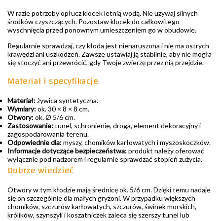
W razie potrzeby opłucz klocek letnią wodą. Nie używaj silnych
środków czyszczących. Pozostaw klocek do całkowitego
wyschnięcia przed ponownym umieszczeniem go w obudowie.
Regularnie sprawdzaj, czy kłoda jest nienaruszona i nie ma ostrych
krawędzi ani uszkodzeń. Zawsze ustawiaj ją stabilnie, aby nie mogła
się stoczyć ani przewrócić, gdy Twoje zwierzę przez nią przejdzie.
Materiał i specyfikacje
Materiał:
żywica syntetyczna.
Wymiary:
ok. 30 × 8 × 8 cm.
Otwory:
ok. Ø 5/6 cm.
Zastosowanie:
tunel, schronienie, droga, element dekoracyjny i
zagospodarowania terenu.
Odpowiednie dla:
myszy, chomików karłowatych i myszoskoczków.
Informacje dotyczące bezpieczeństwa:
produkt należy oferować
wyłącznie pod nadzorem i regularnie sprawdzać stopień zużycia.
Dobrze wiedzieć
Otwory w tym kłodzie mają średnicę ok. 5/6 cm. Dzięki temu nadaje
się on szczególnie dla małych gryzoni. W przypadku większych
chomików, szczurów karłowatych, szczurów, świnek morskich,
królików, szynszyli i koszatniczek zaleca się szerszy tunel lub