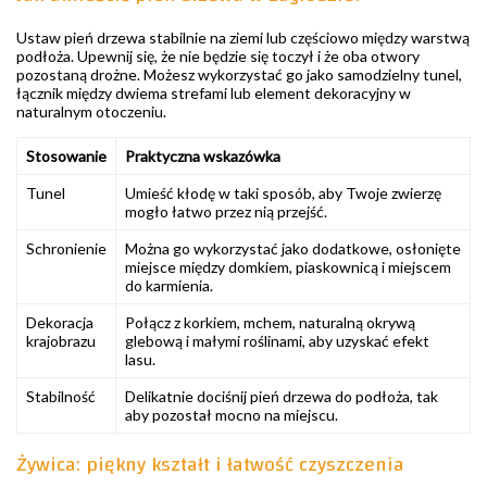
Ustaw pień drzewa stabilnie na ziemi lub częściowo między warstwą
podłoża. Upewnij się, że nie będzie się toczył i że oba otwory
pozostaną drożne. Możesz wykorzystać go jako samodzielny tunel,
łącznik między dwiema strefami lub element dekoracyjny w
naturalnym otoczeniu.
Stosowanie
Praktyczna wskazówka
Tunel
Umieść kłodę w taki sposób, aby Twoje zwierzę
mogło łatwo przez nią przejść.
Schronienie
Można go wykorzystać jako dodatkowe, osłonięte
miejsce między domkiem, piaskownicą i miejscem
do karmienia.
Dekoracja
Połącz z korkiem, mchem, naturalną okrywą
krajobrazu
glebową i małymi roślinami, aby uzyskać efekt
lasu.
Stabilność
Delikatnie dociśnij pień drzewa do podłoża, tak
aby pozostał mocno na miejscu.
Żywica: piękny kształt i łatwość czyszczenia