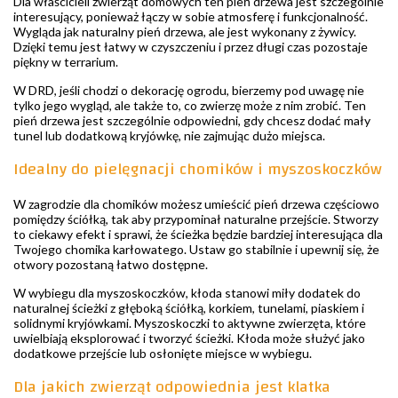
Dla właścicieli zwierząt domowych ten pień drzewa jest szczególnie
interesujący, ponieważ łączy w sobie atmosferę i funkcjonalność.
Wygląda jak naturalny pień drzewa, ale jest wykonany z żywicy.
Dzięki temu jest łatwy w czyszczeniu i przez długi czas pozostaje
piękny w terrarium.
W DRD, jeśli chodzi o dekorację ogrodu, bierzemy pod uwagę nie
tylko jego wygląd, ale także to, co zwierzę może z nim zrobić. Ten
pień drzewa jest szczególnie odpowiedni, gdy chcesz dodać mały
tunel lub dodatkową kryjówkę, nie zajmując dużo miejsca.
Idealny do pielęgnacji chomików i myszoskoczków
W zagrodzie dla chomików możesz umieścić pień drzewa częściowo
pomiędzy ściółką, tak aby przypominał naturalne przejście. Stworzy
to ciekawy efekt i sprawi, że ścieżka będzie bardziej interesująca dla
Twojego chomika karłowatego. Ustaw go stabilnie i upewnij się, że
otwory pozostaną łatwo dostępne.
W wybiegu dla myszoskoczków, kłoda stanowi miły dodatek do
naturalnej ścieżki z głęboką ściółką, korkiem, tunelami, piaskiem i
solidnymi kryjówkami. Myszoskoczki to aktywne zwierzęta, które
uwielbiają eksplorować i tworzyć ścieżki. Kłoda może służyć jako
dodatkowe przejście lub osłonięte miejsce w wybiegu.
Dla jakich zwierząt odpowiednia jest klatka