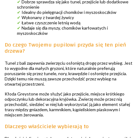
✔
Dobrze sprawdza się jako tunel, przejście lub dodatkowe
schronienie
✔
Idealny do pielęgnacji chomików i myszoskoczków
✔
Wykonany z twardej żywicy
✔
Łatwe czyszczenie letnią wodą
✔
Nadaje się dla myszy, chomików karłowatych i
myszoskoczków
Do czego Twojemu pupilowi przyda się ten pień
drzewa?
Tunel z bali zapewnia zwierzęciu osłoniętą drogę przez wybieg. Jest
to wygodne dla małych gryzoni, które naturalnie preferują
poruszanie się przez tunele, nory, krawędzie i osłonięte przejścia.
Dzięki temu nie muszą zawsze przechodzić przez wybieg na
otwartej przestrzeni.
Kłoda Greystone może służyć jako przejście, miejsce krótkiego
odpoczynku lub dekoracyjna kryjówka. Zwierzę może przez nią
przechodzić, siedzieć w niej lub wykorzystać ją jako element stałej
trasy między gniazdem, karmnikiem, kąpieliskiem piaskowym i
miejscem żerowania.
Dlaczego właściciele wybierają to