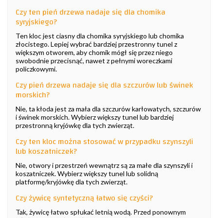
Czy ten pień drzewa nadaje się dla chomika
syryjskiego?
Ten kloc jest ciasny dla chomika syryjskiego lub chomika
złocistego. Lepiej wybrać bardziej przestronny tunel z
większym otworem, aby chomik mógł się przez niego
swobodnie przecisnąć, nawet z pełnymi woreczkami
policzkowymi.
Czy pień drzewa nadaje się dla szczurów lub świnek
morskich?
Nie, ta kłoda jest za mała dla szczurów karłowatych, szczurów
i świnek morskich. Wybierz większy tunel lub bardziej
przestronną kryjówkę dla tych zwierząt.
Czy ten kloc można stosować w przypadku szynszyli
lub koszatniczek?
Nie, otwory i przestrzeń wewnątrz są za małe dla szynszyli i
koszatniczek. Wybierz większy tunel lub solidną
platformę/kryjówkę dla tych zwierząt.
Czy żywicę syntetyczną łatwo się czyści?
Tak, żywicę łatwo spłukać letnią wodą. Przed ponownym