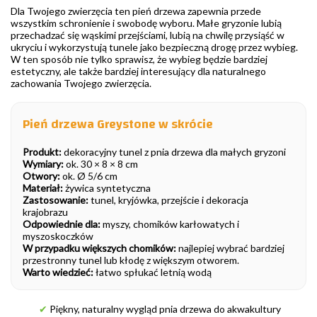
Dla Twojego zwierzęcia ten pień drzewa zapewnia przede
wszystkim schronienie i swobodę wyboru. Małe gryzonie lubią
przechadzać się wąskimi przejściami, lubią na chwilę przysiąść w
ukryciu i wykorzystują tunele jako bezpieczną drogę przez wybieg.
W ten sposób nie tylko sprawisz, że wybieg będzie bardziej
estetyczny, ale także bardziej interesujący dla naturalnego
zachowania Twojego zwierzęcia.
Pień drzewa Greystone w skrócie
Produkt:
dekoracyjny tunel z pnia drzewa dla małych gryzoni
Wymiary:
ok. 30 × 8 × 8 cm
Otwory:
ok. Ø 5/6 cm
Materiał:
żywica syntetyczna
Zastosowanie:
tunel, kryjówka, przejście i dekoracja
krajobrazu
Odpowiednie dla:
myszy, chomików karłowatych i
myszoskoczków
W przypadku większych chomików:
najlepiej wybrać bardziej
przestronny tunel lub kłodę z większym otworem.
Warto wiedzieć:
łatwo spłukać letnią wodą
✔
Piękny, naturalny wygląd pnia drzewa do akwakultury