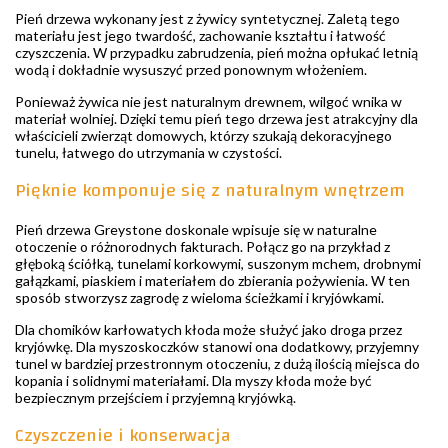
Pień drzewa wykonany jest z żywicy syntetycznej. Zaletą tego
materiału jest jego twardość, zachowanie kształtu i łatwość
czyszczenia. W przypadku zabrudzenia, pień można opłukać letnią
wodą i dokładnie wysuszyć przed ponownym włożeniem.
Ponieważ żywica nie jest naturalnym drewnem, wilgoć wnika w
materiał wolniej. Dzięki temu pień tego drzewa jest atrakcyjny dla
właścicieli zwierząt domowych, którzy szukają dekoracyjnego
tunelu, łatwego do utrzymania w czystości.
Pięknie komponuje się z naturalnym wnętrzem
Pień drzewa Greystone doskonale wpisuje się w naturalne
otoczenie o różnorodnych fakturach. Połącz go na przykład z
głęboką ściółką, tunelami korkowymi, suszonym mchem, drobnymi
gałązkami, piaskiem i materiałem do zbierania pożywienia. W ten
sposób stworzysz zagrodę z wieloma ścieżkami i kryjówkami.
Dla chomików karłowatych kłoda może służyć jako droga przez
kryjówkę. Dla myszoskoczków stanowi ona dodatkowy, przyjemny
tunel w bardziej przestronnym otoczeniu, z dużą ilością miejsca do
kopania i solidnymi materiałami. Dla myszy kłoda może być
bezpiecznym przejściem i przyjemną kryjówką.
Czyszczenie i konserwacja