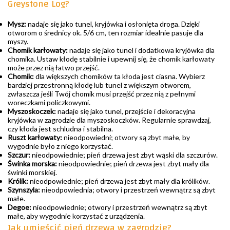
Greystone Log?
Mysz:
nadaje się jako tunel, kryjówka i osłonięta droga. Dzięki
otworom o średnicy ok. 5/6 cm, ten rozmiar idealnie pasuje dla
myszy.
Chomik karłowaty:
nadaje się jako tunel i dodatkowa kryjówka dla
chomika. Ustaw kłodę stabilnie i upewnij się, że chomik karłowaty
może przez nią łatwo przejść.
Chomik:
dla większych chomików ta kłoda jest ciasna. Wybierz
bardziej przestronną kłodę lub tunel z większym otworem,
zwłaszcza jeśli Twój chomik musi przejść przez nią z pełnymi
woreczkami policzkowymi.
Myszoskoczek:
nadaje się jako tunel, przejście i dekoracyjna
kryjówka w zagrodzie dla myszoskoczków. Regularnie sprawdzaj,
czy kłoda jest schludna i stabilna.
Ruszt karłowaty:
nieodpowiedni; otwory są zbyt małe, by
wygodnie było z niego korzystać.
Szczur:
nieodpowiednie; pień drzewa jest zbyt wąski dla szczurów.
Świnka morska:
nieodpowiednie; pień drzewa jest zbyt mały dla
świnki morskiej.
Królik:
nieodpowiednie; pień drzewa jest zbyt mały dla królików.
Szynszyla:
nieodpowiednia; otwory i przestrzeń wewnątrz są zbyt
małe.
Degoe:
nieodpowiednie; otwory i przestrzeń wewnątrz są zbyt
małe, aby wygodnie korzystać z urządzenia.
Jak umieścić pień drzewa w zagrodzie?