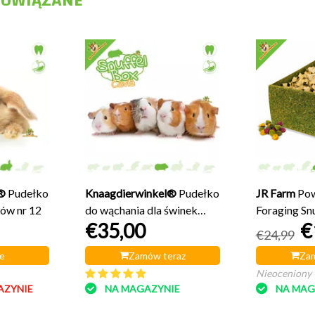
POWIĄZANE
®
Pudełko
Knaagdierwinkel®
Pudełko
JR Farm
Pow
ków nr 12
do wąchania dla świnek
Foraging Sn
€35,00
€
morskich nr 14
€24,99
e
Zamów teraz
Zam
Nieoceniony
AZYNIE
NA MAGAZYNIE
NA MAG