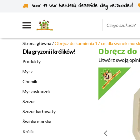
Voor 17 uur besteld, dezelfde dag verzonden!
Wysyłka z własnego magazynu
Strona główna
/
Obręcz do karmienia 17 cm dla świnek morski
Obręcz do 
Dla gryzoni i królików!
Utwórz swoją opin
Produkty
Mysz
Chomik
Myszoskoczek
Szczur
Szczur karłowaty
Świnka morska
Królik