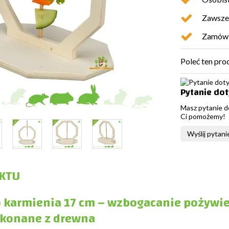
Zawsze 
Zamówio
Poleć ten pro
Pytanie do
Masz pytanie d
Ci pomożemy!
Wyślij pytani
KTU
o karmienia 17 cm – wzbogacanie pożywie
ykonane z drewna