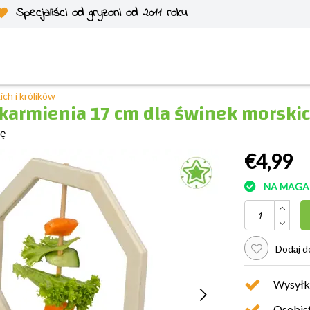
Specjaliści od gryzoni od 2011 roku
ch i królików
karmienia 17 cm dla świnek morskic
ię
€4,99
NA MAGA
Dodaj do
Wysyłk
Osobist