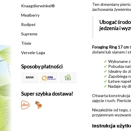
Ten drewniany pierśc
Knaagdierwinkel®
zachowania żywieniow
Mealberry
Ubogać środowi
Rodipet
jedzenia i wy
Supreme
Trixie
Foraging Ring 17 cm
t
ziołami lub sianem i 
Versele-Laga
✔
Wykonane z 
Sposoby płatności
✔
Pobudza natu
✔
Idealny do z
✔
Zapobiega n
✔
Łatwe napełn
✔
Nadaje się dl
Super szybka dostawa!
Otwarta konstrukcja u
zajęcie i ruch. Pierś
Niezależnie od tego, 
przyjemnym wyzwani
Instrukcja użyt