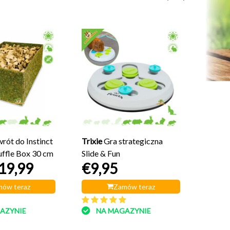
Trixie
zabawy
€5,
NA
rót do Instinct
Trixie
Gra strategiczna
uffle Box 30 cm
Slide & Fun
19,99
€9,95
ów teraz
Zamów teraz
AZYNIE
NA MAGAZYNIE