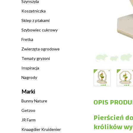
Szynszyla
Koszatniczka
Sklep z ptakami
Szybowiec cukrowy
Fretka
Zwierzęta ogrodowe
Tematy gryzoni
Inspiracja
Nagrody
Marki
OPIS PRODU
Bunny Nature
Getzoo
Pierścień d
JR Farm
królików w
Knaagdier Kruidenier