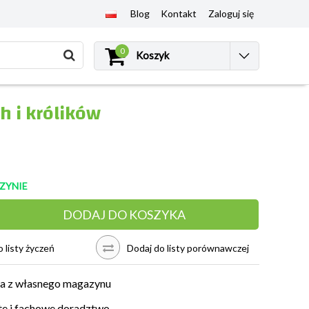
Blog
Kontakt
Zaloguj się
0
Koszyk
h i królików
ZYNIE
DODAJ DO KOSZYKA
 listy życzeń
Dodaj do listy porównawczej
a z własnego magazynu
e i fachowe doradztwo