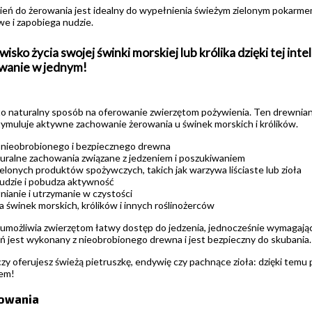
ień do żerowania jest idealny do wypełnienia świeżym zielonym pokarmem
e i zapobiega nudzie.
sko życia swojej świnki morskiej lub królika dzięki tej in
zwanie w jednym!
o naturalny sposób na oferowanie zwierzętom pożywienia. Ten drewniany 
stymuluje aktywne zachowanie żerowania u świnek morskich i królików.
nieobrobionego i bezpiecznego drewna
ralne zachowania związane z jedzeniem i poszukiwaniem
ielonych produktów spożywczych, takich jak warzywa liściaste lub zioła
udzie i pobudza aktywność
ianie i utrzymanie w czystości
a świnek morskich, królików i innych roślinożerców
możliwia zwierzętom łatwy dostęp do jedzenia, jednocześnie wymagając o
cień jest wykonany z nieobrobionego drewna i jest bezpieczny do skubania.
czy oferujesz świeżą pietruszkę, endywię czy pachnące zioła: dzięki temu 
em!
kowania