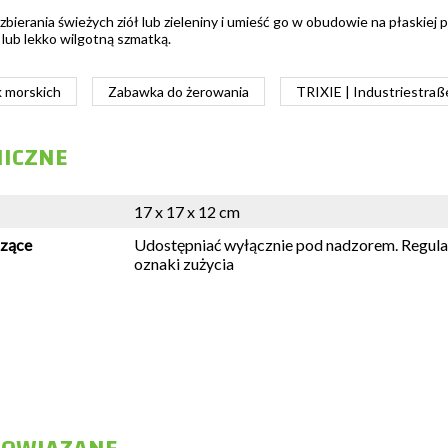
 zbierania świeżych ziół lub zieleniny i umieść go w obudowie na płaskiej
 lub lekko wilgotną szmatką.
k morskich
Zabawka do żerowania
TRIXIE | Industriestra
NICZNE
17 x 17 x 12 cm
czące
Udostępniać wyłącznie pod nadzorem. Regula
oznaki zużycia