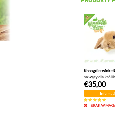
PRODUKTY 
Karuzela żerowa 22 cm
€5,99
Zamów teraz
Nieoceniony
NA MAGAZYNIE
Knaagdierwinkel
na wąsy dla króli
€35,00
Informati
BRAK W MAG