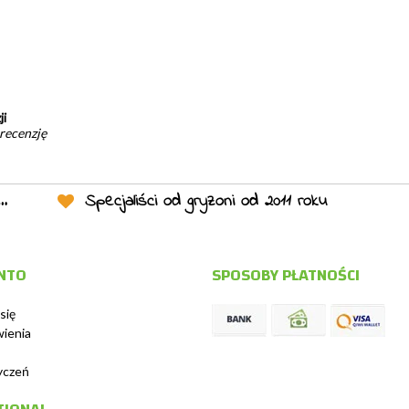
ji
 recenzję
Specjaliści od gryzoni od 2011 roku
NTO
SPOSOBY PŁATNOŚCI
się
ienia
życzeń