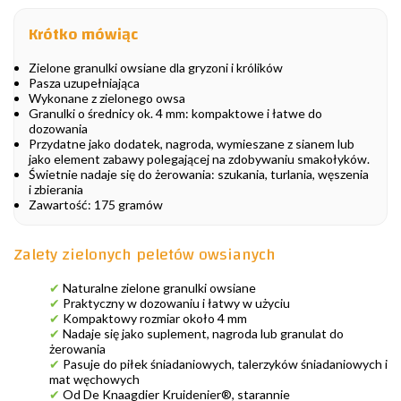
Krótko mówiąc
Zielone granulki owsiane dla gryzoni i królików
Pasza uzupełniająca
Wykonane z zielonego owsa
Granulki o średnicy ok. 4 mm: kompaktowe i łatwe do
dozowania
Przydatne jako dodatek, nagroda, wymieszane z sianem lub
jako element zabawy polegającej na zdobywaniu smakołyków.
Świetnie nadaje się do żerowania: szukania, turlania, węszenia
i zbierania
Zawartość: 175 gramów
Zalety zielonych peletów owsianych
✔
Naturalne zielone granulki owsiane
✔
Praktyczny w dozowaniu i łatwy w użyciu
✔
Kompaktowy rozmiar około 4 mm
✔
Nadaje się jako suplement, nagroda lub granulat do
żerowania
✔
Pasuje do piłek śniadaniowych, talerzyków śniadaniowych i
mat węchowych
✔
Od De Knaagdier Kruidenier®, starannie