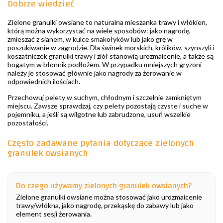
Dobrze wiedzieć
Zielone granulki owsiane to naturalna mieszanka trawy i włókien,
którą można wykorzystać na wiele sposobów: jako nagrodę,
zmieszać z sianem, w kulce smakołyków lub jako grę w
poszukiwanie w zagrodzie. Dla świnek morskich, królików, szynszyli i
koszatniczek granulki trawy i ziół stanowią urozmaicenie, a także są
bogatym w błonnik podłożem. W przypadku mniejszych gryzoni
należy je stosować głównie jako nagrody za żerowanie w
odpowiednich ilościach.
Przechowuj pelety w suchym, chłodnym i szczelnie zamkniętym
miejscu. Zawsze sprawdzaj, czy pelety pozostają czyste i suche w
pojemniku, a jeśli są wilgotne lub zabrudzone, usuń wszelkie
pozostałości.
Często zadawane pytania dotyczące zielonych
granulek owsianych
Do czego używamy zielonych granulek owsianych?
Zielone granulki owsiane można stosować jako urozmaicenie
trawy/włókna, jako nagrodę, przekąskę do zabawy lub jako
element sesji żerowania.