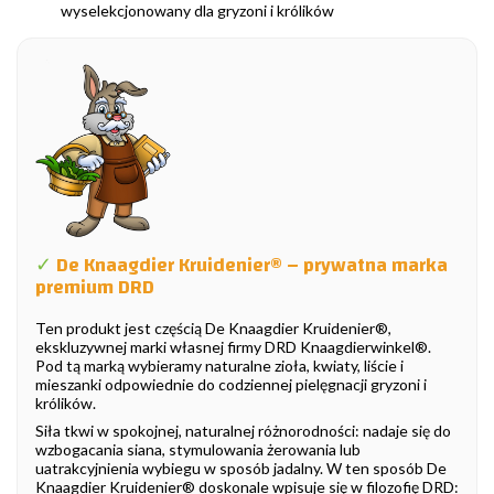
wyselekcjonowany dla gryzoni i królików
✓
De Knaagdier Kruidenier® – prywatna marka
premium DRD
Ten produkt jest częścią De Knaagdier Kruidenier®,
ekskluzywnej marki własnej firmy DRD Knaagdierwinkel®.
Pod tą marką wybieramy naturalne zioła, kwiaty, liście i
mieszanki odpowiednie do codziennej pielęgnacji gryzoni i
królików.
Siła tkwi w spokojnej, naturalnej różnorodności: nadaje się do
wzbogacania siana, stymulowania żerowania lub
uatrakcyjnienia wybiegu w sposób jadalny. W ten sposób De
Knaagdier Kruidenier® doskonale wpisuje się w filozofię DRD: