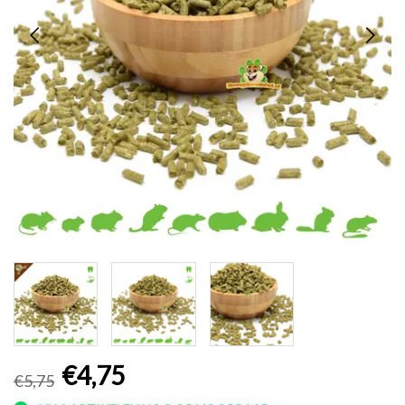
€4,75
€5,75