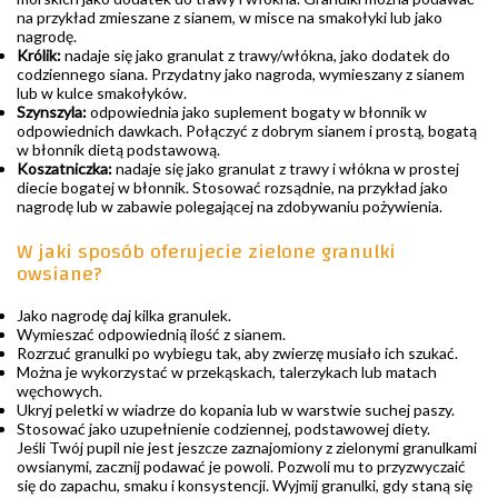
na przykład zmieszane z sianem, w misce na smakołyki lub jako
nagrodę.
Królik:
nadaje się jako granulat z trawy/włókna, jako dodatek do
codziennego siana. Przydatny jako nagroda, wymieszany z sianem
lub w kulce smakołyków.
Szynszyla:
odpowiednia jako suplement bogaty w błonnik w
odpowiednich dawkach. Połączyć z dobrym sianem i prostą, bogatą
w błonnik dietą podstawową.
Koszatniczka:
nadaje się jako granulat z trawy i włókna w prostej
diecie bogatej w błonnik. Stosować rozsądnie, na przykład jako
nagrodę lub w zabawie polegającej na zdobywaniu pożywienia.
W jaki sposób oferujecie zielone granulki
owsiane?
Jako nagrodę daj kilka granulek.
Wymieszać odpowiednią ilość z sianem.
Rozrzuć granulki po wybiegu tak, aby zwierzę musiało ich szukać.
Można je wykorzystać w przekąskach, talerzykach lub matach
węchowych.
Ukryj peletki w wiadrze do kopania lub w warstwie suchej paszy.
Stosować jako uzupełnienie codziennej, podstawowej diety.
Jeśli Twój pupil nie jest jeszcze zaznajomiony z zielonymi granulkami
owsianymi, zacznij podawać je powoli. Pozwoli mu to przyzwyczaić
się do zapachu, smaku i konsystencji. Wyjmij granulki, gdy staną się