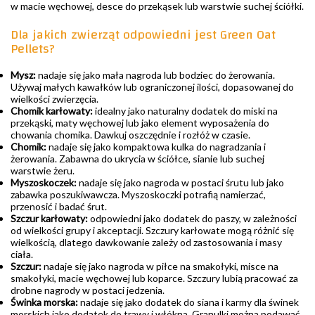
w macie węchowej, desce do przekąsek lub warstwie suchej ściółki.
Dla jakich zwierząt odpowiedni jest Green Oat
Pellets?
Mysz:
nadaje się jako mała nagroda lub bodziec do żerowania.
Używaj małych kawałków lub ograniczonej ilości, dopasowanej do
wielkości zwierzęcia.
Chomik karłowaty:
idealny jako naturalny dodatek do miski na
przekąski, maty węchowej lub jako element wyposażenia do
chowania chomika. Dawkuj oszczędnie i rozłóż w czasie.
Chomik:
nadaje się jako kompaktowa kulka do nagradzania i
żerowania. Zabawna do ukrycia w ściółce, sianie lub suchej
warstwie żeru.
Myszoskoczek:
nadaje się jako nagroda w postaci śrutu lub jako
zabawka poszukiwawcza. Myszoskoczki potrafią namierzać,
przenosić i badać śrut.
Szczur karłowaty:
odpowiedni jako dodatek do paszy, w zależności
od wielkości grupy i akceptacji. Szczury karłowate mogą różnić się
wielkością, dlatego dawkowanie zależy od zastosowania i masy
ciała.
Szczur:
nadaje się jako nagroda w piłce na smakołyki, misce na
smakołyki, macie węchowej lub koparce. Szczury lubią pracować za
drobne nagrody w postaci jedzenia.
Świnka morska:
nadaje się jako dodatek do siana i karmy dla świnek
morskich jako dodatek do trawy i włókna. Granulki można podawać