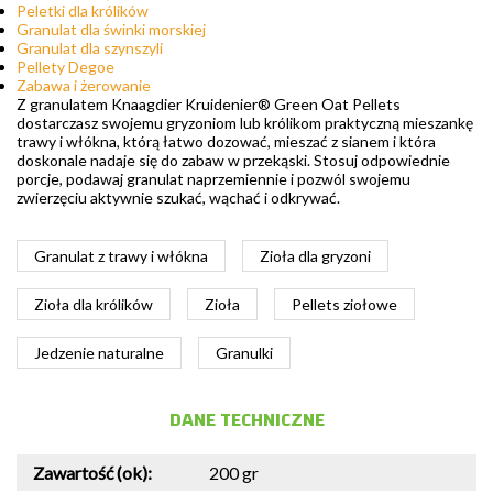
Peletki dla królików
Granulat dla świnki morskiej
Granulat dla szynszyli
Pellety Degoe
Zabawa i żerowanie
Z granulatem Knaagdier Kruidenier® Green Oat Pellets
dostarczasz swojemu gryzoniom lub królikom praktyczną mieszankę
trawy i włókna, którą łatwo dozować, mieszać z sianem i która
doskonale nadaje się do zabaw w przekąski. Stosuj odpowiednie
porcje, podawaj granulat naprzemiennie i pozwól swojemu
zwierzęciu aktywnie szukać, wąchać i odkrywać.
Granulat z trawy i włókna
Zioła dla gryzoni
Zioła dla królików
Zioła
Pellets ziołowe
Jedzenie naturalne
Granulki
DANE TECHNICZNE
Zawartość (ok):
200 gr