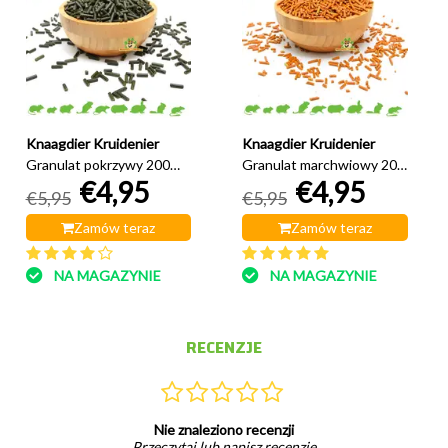
Knaagdier Kruidenier
Knaagdier Kruidenier
Granulat pokrzywy 200
Granulat marchwiowy 200
€4,95
€4,95
gramów
gramów
€5,95
€5,95
Zamów teraz
Zamów teraz
NA MAGAZYNIE
NA MAGAZYNIE
RECENZJE
Nie znaleziono recenzji
Przeczytaj lub napisz recenzję