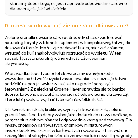
staranny dobór tego, co jest naprawdę odpowiednie zarówno
dla zwierzęcia, jak i właściciela.
Dlaczego warto wybrać zielone granulki owsiane?
Zielone granulki owsiane są wygodne, gdy chcesz zaoferować
naturalny, bogaty w błonnik suplement w kompaktowej, łatwej do
dozowania formie. Możesz je podawać luzem, mieszać z sianem,
wrzucać do kuli smakołyków lub rozrzucać po wybiegu. W ten
sposób łączysz naturalną różnorodność z żerowaniem i
aktywnością.
W przypadku tego typu peletek zwracamy uwagę przede
wszystkim na łatwość użycia i zastosowania: czy można je łatwo
podzielić na porcje, wykorzystać jako nagrodę i połączyć z
żerowaniem? Z peletkami Groene Haver sprawdza się to bardzo
dobrze. Łatwo je podzielić na porcje i są odpowiednie dla zwierząt,
które lubią szukać, wąchać i zbierać niewielkie ilości.
Dla świnek morskich, królików, szynszyli i koszatniczek, zielone
granulki owsiane to dobry wybór jako dodatek do trawy i włókna, w
połączeniu z dobrym sianem i odpowiednią karmą podstawową. Dla
myszy, chomików karłowatych, chomików miniaturowych,
myszoskoczków, szczurów karłowatych i szczurów, stanowią one
szczególnie atrakcyjny bodziec do żerowania lub niewielką nagrodę