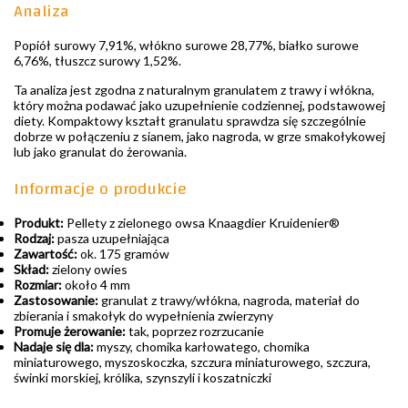
Analiza
Popiół surowy 7,91%, włókno surowe 28,77%, białko surowe
6,76%, tłuszcz surowy 1,52%.
Ta analiza jest zgodna z naturalnym granulatem z trawy i włókna,
który można podawać jako uzupełnienie codziennej, podstawowej
diety. Kompaktowy kształt granulatu sprawdza się szczególnie
dobrze w połączeniu z sianem, jako nagroda, w grze smakołykowej
lub jako granulat do żerowania.
Informacje o produkcie
Produkt:
Pellety z zielonego owsa Knaagdier Kruidenier®
Rodzaj:
pasza uzupełniająca
Zawartość:
ok. 175 gramów
Skład:
zielony owies
Rozmiar:
około 4 mm
Zastosowanie:
granulat z trawy/włókna, nagroda, materiał do
zbierania i smakołyk do wypełnienia zwierzyny
Promuje żerowanie:
tak, poprzez rozrzucanie
Nadaje się dla:
myszy, chomika karłowatego, chomika
miniaturowego, myszoskoczka, szczura miniaturowego, szczura,
świnki morskiej, królika, szynszyli i koszatniczki