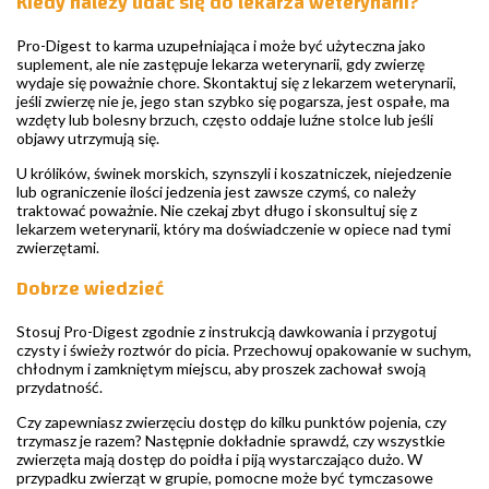
Kiedy należy udać się do lekarza weterynarii?
Pro-Digest to karma uzupełniająca i może być użyteczna jako
suplement, ale nie zastępuje lekarza weterynarii, gdy zwierzę
wydaje się poważnie chore. Skontaktuj się z lekarzem weterynarii,
jeśli zwierzę nie je, jego stan szybko się pogarsza, jest ospałe, ma
wzdęty lub bolesny brzuch, często oddaje luźne stolce lub jeśli
objawy utrzymują się.
U królików, świnek morskich, szynszyli i koszatniczek, niejedzenie
lub ograniczenie ilości jedzenia jest zawsze czymś, co należy
traktować poważnie. Nie czekaj zbyt długo i skonsultuj się z
lekarzem weterynarii, który ma doświadczenie w opiece nad tymi
zwierzętami.
Dobrze wiedzieć
Stosuj Pro-Digest zgodnie z instrukcją dawkowania i przygotuj
czysty i świeży roztwór do picia. Przechowuj opakowanie w suchym,
chłodnym i zamkniętym miejscu, aby proszek zachował swoją
przydatność.
Czy zapewniasz zwierzęciu dostęp do kilku punktów pojenia, czy
trzymasz je razem? Następnie dokładnie sprawdź, czy wszystkie
zwierzęta mają dostęp do poidła i piją wystarczająco dużo. W
przypadku zwierząt w grupie, pomocne może być tymczasowe