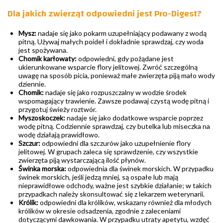
Dla jakich zwierząt odpowiedni jest Pro-Digest?
Mysz:
nadaje się jako pokarm uzupełniający podawany z wodą
pitną. Używaj małych poideł i dokładnie sprawdzaj, czy woda
jest spożywana.
Chomik karłowaty:
odpowiedni, gdy pożądane jest
ukierunkowane wsparcie flory jelitowej. Zwróć szczególną
uwagę na sposób picia, ponieważ małe zwierzęta piją mało wody
dziennie.
Chomik:
nadaje się jako rozpuszczalny w wodzie środek
wspomagający trawienie. Zawsze podawaj czystą wodę pitną i
przygotuj świeży roztwór.
Myszoskoczek:
nadaje się jako dodatkowe wsparcie poprzez
wodę pitną. Codziennie sprawdzaj, czy butelka lub miseczka na
wodę działają prawidłowo.
Szczur:
odpowiedni dla szczurów jako uzupełnienie flory
jelitowej. W grupach zaleca się sprawdzenie, czy wszystkie
zwierzęta piją wystarczającą ilość płynów.
Świnka morska:
odpowiednia dla świnek morskich. W przypadku
świnek morskich, jeśli jedzą mniej, są ospałe lub mają
nieprawidłowe odchody, ważne jest szybkie działanie; w takich
przypadkach należy skonsultować się z lekarzem weterynarii.
Królik:
odpowiedni dla królików, wskazany również dla młodych
królików w okresie odsadzenia, zgodnie z zaleceniami
dotyczącymi dawkowania. W przypadku utraty apetytu, wzdęć