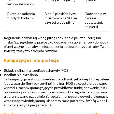
rekonwalescencji
Okres odsadzania
3 do 4 płaskich łyżek
Codziennie w
młodych królików
miarowych na 100 ml
okresie
czystej wody pitnej
odstawiania
od piersi
Regularnie odświeżaj wodę pitną i dokładnie płucz butelkę lub
miskę. Szczególnie w przypadku dodawania suplementów do wody
pitnej ważne jest, aby miejsce pojenia pozostało czyste i aby Twoje
zwierzę faktycznie wypiło roztwór.
Kompozycja i interpretacja
Skład:
inulina, fruktooligosacharydy (FOS).
Analiza:
nie określono.
Ta kompozycja jest odpowiednia dla odżywki jelitowej, której celem
jest wsparcie flory bakteryjnej. Inulina i FOS są często stosowane
w produktach wspomagających prawidłowe funkcjonowanie jelit i
równowagę w przewodzie pokarmowym. Dlatego też stanowi ona
ukierunkowane uzupełnienie codziennej podstawowej pielęgnacji,
wraz z odpowiednią karmą, sianem w razie potrzeby, świeżą wodą i
spokojną rutyną pielęgnacyjną.