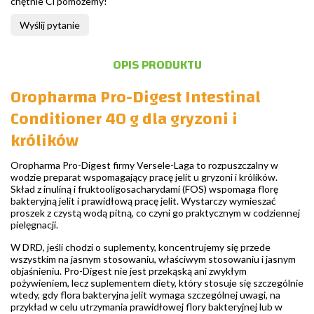
chętnie Ci pomożemy!
Wyślij pytanie
OPIS PRODUKTU
Oropharma Pro-Digest Intestinal
Conditioner 40 g dla gryzoni i
królików
Oropharma Pro-Digest firmy Versele-Laga to rozpuszczalny w
wodzie preparat wspomagający pracę jelit u gryzoni i królików.
Skład z inuliną i fruktooligosacharydami (FOS) wspomaga florę
bakteryjną jelit i prawidłową pracę jelit. Wystarczy wymieszać
proszek z czystą wodą pitną, co czyni go praktycznym w codziennej
pielęgnacji.
W DRD, jeśli chodzi o suplementy, koncentrujemy się przede
wszystkim na jasnym stosowaniu, właściwym stosowaniu i jasnym
objaśnieniu. Pro-Digest nie jest przekąską ani zwykłym
pożywieniem, lecz suplementem diety, który stosuje się szczególnie
wtedy, gdy flora bakteryjna jelit wymaga szczególnej uwagi, na
przykład w celu utrzymania prawidłowej flory bakteryjnej lub w