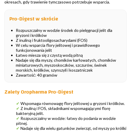
okresach, gdy trawienie tymczasowo potrzebuje wsparcia.
Pro-Digest w skrócie
Rozpuszczalny w wodzie środek do pielęgnacji jelit dla
gryzoni i królików
Z inuliną i fruktooligosacharydami (FOS)
W celu wsparcia flory jelitowej i prawidłowego
funkcjonowania jelit
Łatwo miesza się z czystą wodą pitną
Nadaje się dla myszy, chomików karłowatych, chomików
miniaturowych, myszoskoczków, szczurów, świnek
morskich, królików, szynszyli i koszatniczek
Zawartość: 40 gramów
Zalety Oropharma Pro-Digest
✔
Wspomaga równowagę flory jelitowej u gryzoni i królików.
✔
Z inuliną i FOS, składnikami wspomagającymi florę
bakteryjną jelit.
✔
Rozpuszczalny w wodzie: łatwy do podania w wodzie
pitnej.
✔
Nadaje się dla wielu gatunków zwierząt, od myszy po króliki