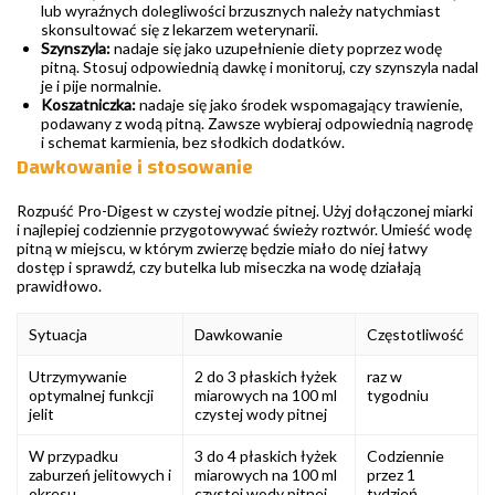
lub wyraźnych dolegliwości brzusznych należy natychmiast
skonsultować się z lekarzem weterynarii.
Szynszyla:
nadaje się jako uzupełnienie diety poprzez wodę
pitną. Stosuj odpowiednią dawkę i monitoruj, czy szynszyla nadal
je i pije normalnie.
Koszatniczka:
nadaje się jako środek wspomagający trawienie,
podawany z wodą pitną. Zawsze wybieraj odpowiednią nagrodę
i schemat karmienia, bez słodkich dodatków.
Dawkowanie i stosowanie
Rozpuść Pro-Digest w czystej wodzie pitnej. Użyj dołączonej miarki
i najlepiej codziennie przygotowywać świeży roztwór. Umieść wodę
pitną w miejscu, w którym zwierzę będzie miało do niej łatwy
dostęp i sprawdź, czy butelka lub miseczka na wodę działają
prawidłowo.
Sytuacja
Dawkowanie
Częstotliwość
Utrzymywanie
2 do 3 płaskich łyżek
raz w
optymalnej funkcji
miarowych na 100 ml
tygodniu
jelit
czystej wody pitnej
W przypadku
3 do 4 płaskich łyżek
Codziennie
zaburzeń jelitowych i
miarowych na 100 ml
przez 1
okresu
czystej wody pitnej
tydzień