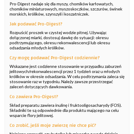
Pro-Digest nadaje się dla myszy, chomików karłowatych,
chomików miniaturowych, myszoskoczków, szczurów, świnek
morskich, królików, szynszyli i koszatniczek.
Jak podawać Pro-Digest?
Rozpuścić proszek w czystej wodzie pitnej. Używając
dołączonej miarki, dostosuj dawkę do sytuacji: okresu
podtrzymującego, okresu rekonwalescencji lub okresu
odsadzania młodych królików.
Czy mogę podawać Pro-Digest codziennie?
Wskazane jest codzienne stosowanie w przypadku zaburzeń
jelitowych/rekonwalescencji przez 1 tydzień oraz u młodych
królików w okresie odsadzania. W celu podtrzymania zaleca się
stosowanie raz w tygodniu. Należy zawsze przestrzegać
zaleceń dotyczących dawkowania.
Co zawiera Pro-Digest?
Skład preparatu zawiera inulinę i fruktooligosacharydy (FOS).
Składniki te są odpowiednie dla produktu mającego na celu
wsparcie flory jelitowej.
Co zrobić, jeśli moje zwierzę nie chce pić?
Najpierw sprawdź, czy butelka lub miseczka z wodą działają