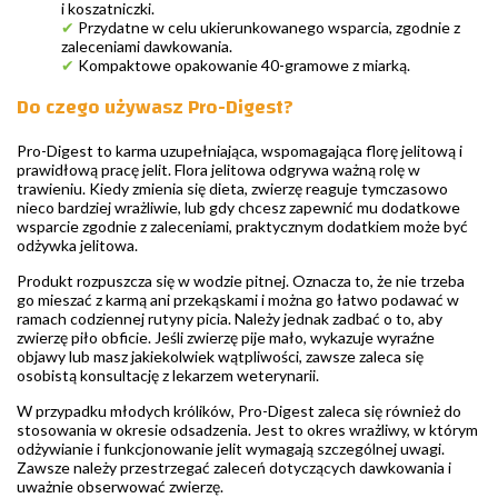
i koszatniczki.
✔
Przydatne w celu ukierunkowanego wsparcia, zgodnie z
zaleceniami dawkowania.
✔
Kompaktowe opakowanie 40-gramowe z miarką.
Do czego używasz Pro-Digest?
Pro-Digest to karma uzupełniająca, wspomagająca florę jelitową i
prawidłową pracę jelit. Flora jelitowa odgrywa ważną rolę w
trawieniu. Kiedy zmienia się dieta, zwierzę reaguje tymczasowo
nieco bardziej wrażliwie, lub gdy chcesz zapewnić mu dodatkowe
wsparcie zgodnie z zaleceniami, praktycznym dodatkiem może być
odżywka jelitowa.
Produkt rozpuszcza się w wodzie pitnej. Oznacza to, że nie trzeba
go mieszać z karmą ani przekąskami i można go łatwo podawać w
ramach codziennej rutyny picia. Należy jednak zadbać o to, aby
zwierzę piło obficie. Jeśli zwierzę pije mało, wykazuje wyraźne
objawy lub masz jakiekolwiek wątpliwości, zawsze zaleca się
osobistą konsultację z lekarzem weterynarii.
W przypadku młodych królików, Pro-Digest zaleca się również do
stosowania w okresie odsadzenia. Jest to okres wrażliwy, w którym
odżywianie i funkcjonowanie jelit wymagają szczególnej uwagi.
Zawsze należy przestrzegać zaleceń dotyczących dawkowania i
uważnie obserwować zwierzę.