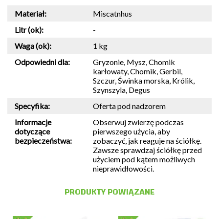
Materiał:
Miscatnhus
Litr (ok):
-
Waga (ok):
1 kg
Odpowiedni dla:
Gryzonie, Mysz, Chomik
karłowaty, Chomik, Gerbil,
Szczur, Świnka morska, Królik,
Szynszyla, Degus
Specyfika:
Oferta pod nadzorem
Informacje
Obserwuj zwierzę podczas
dotyczące
pierwszego użycia, aby
bezpieczeństwa:
zobaczyć, jak reaguje na ściółkę.
Zawsze sprawdzaj ściółkę przed
użyciem pod kątem możliwych
nieprawidłowości.
PRODUKTY POWIĄZANE