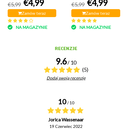
€4,99
€4,99
€5,99
€5,99
Zamów teraz
Zamów teraz
NA MAGAZYNIE
NA MAGAZYNIE
RECENZJE
9.6
/ 10
(5)
Dodaj swoją recenzję
10
/ 10
Jorica Wassenaar
19 Czerwiec 2022