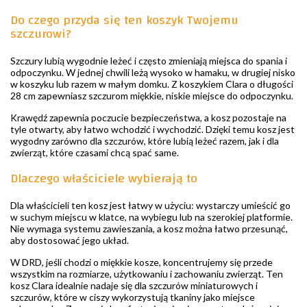
Do czego przyda się ten koszyk Twojemu
szczurowi?
Szczury lubią wygodnie leżeć i często zmieniają miejsca do spania i
odpoczynku. W jednej chwili leżą wysoko w hamaku, w drugiej nisko
w koszyku lub razem w małym domku. Z koszykiem Clara o długości
28 cm zapewniasz szczurom miękkie, niskie miejsce do odpoczynku.
Krawędź zapewnia poczucie bezpieczeństwa, a kosz pozostaje na
tyle otwarty, aby łatwo wchodzić i wychodzić. Dzięki temu kosz jest
wygodny zarówno dla szczurów, które lubią leżeć razem, jak i dla
zwierząt, które czasami chcą spać same.
Dlaczego właściciele wybierają to
Dla właścicieli ten kosz jest łatwy w użyciu: wystarczy umieścić go
w suchym miejscu w klatce, na wybiegu lub na szerokiej platformie.
Nie wymaga systemu zawieszania, a kosz można łatwo przesunąć,
aby dostosować jego układ.
W DRD, jeśli chodzi o miękkie kosze, koncentrujemy się przede
wszystkim na rozmiarze, użytkowaniu i zachowaniu zwierząt. Ten
kosz Clara idealnie nadaje się dla szczurów miniaturowych i
szczurów, które w ciszy wykorzystują tkaniny jako miejsce