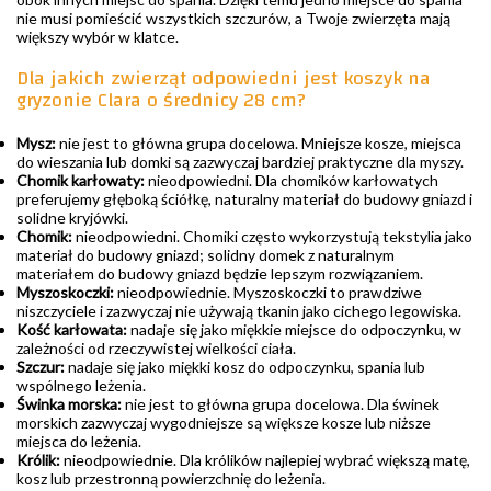
nie musi pomieścić wszystkich szczurów, a Twoje zwierzęta mają
większy wybór w klatce.
Dla jakich zwierząt odpowiedni jest koszyk na
gryzonie Clara o średnicy 28 cm?
Mysz:
nie jest to główna grupa docelowa. Mniejsze kosze, miejsca
do wieszania lub domki są zazwyczaj bardziej praktyczne dla myszy.
Chomik karłowaty:
nieodpowiedni. Dla chomików karłowatych
preferujemy głęboką ściółkę, naturalny materiał do budowy gniazd i
solidne kryjówki.
Chomik:
nieodpowiedni. Chomiki często wykorzystują tekstylia jako
materiał do budowy gniazd; solidny domek z naturalnym
materiałem do budowy gniazd będzie lepszym rozwiązaniem.
Myszoskoczki:
nieodpowiednie. Myszoskoczki to prawdziwe
niszczyciele i zazwyczaj nie używają tkanin jako cichego legowiska.
Kość karłowata:
nadaje się jako miękkie miejsce do odpoczynku, w
zależności od rzeczywistej wielkości ciała.
Szczur:
nadaje się jako miękki kosz do odpoczynku, spania lub
wspólnego leżenia.
Świnka morska:
nie jest to główna grupa docelowa. Dla świnek
morskich zazwyczaj wygodniejsze są większe kosze lub niższe
miejsca do leżenia.
Królik:
nieodpowiednie. Dla królików najlepiej wybrać większą matę,
kosz lub przestronną powierzchnię do leżenia.