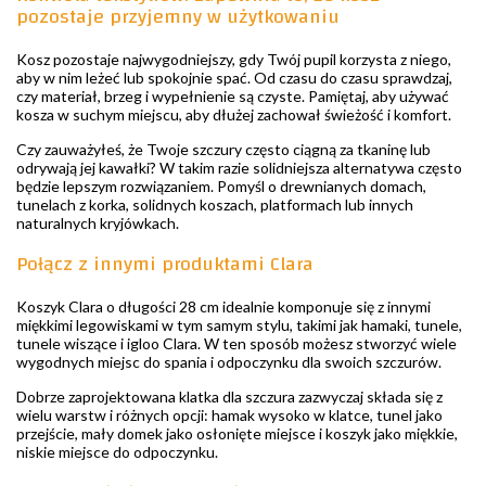
pozostaje przyjemny w użytkowaniu
Kosz pozostaje najwygodniejszy, gdy Twój pupil korzysta z niego,
aby w nim leżeć lub spokojnie spać. Od czasu do czasu sprawdzaj,
czy materiał, brzeg i wypełnienie są czyste. Pamiętaj, aby używać
kosza w suchym miejscu, aby dłużej zachował świeżość i komfort.
Czy zauważyłeś, że Twoje szczury często ciągną za tkaninę lub
odrywają jej kawałki? W takim razie solidniejsza alternatywa często
będzie lepszym rozwiązaniem. Pomyśl o drewnianych domach,
tunelach z korka, solidnych koszach, platformach lub innych
naturalnych kryjówkach.
Połącz z innymi produktami Clara
Koszyk Clara o długości 28 cm idealnie komponuje się z innymi
miękkimi legowiskami w tym samym stylu, takimi jak hamaki, tunele,
tunele wiszące i igloo Clara. W ten sposób możesz stworzyć wiele
wygodnych miejsc do spania i odpoczynku dla swoich szczurów.
Dobrze zaprojektowana klatka dla szczura zazwyczaj składa się z
wielu warstw i różnych opcji: hamak wysoko w klatce, tunel jako
przejście, mały domek jako osłonięte miejsce i koszyk jako miękkie,
niskie miejsce do odpoczynku.