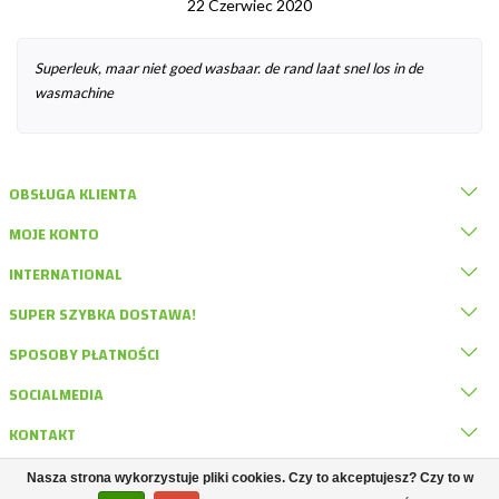
22 Czerwiec 2020
Superleuk, maar niet goed wasbaar. de rand laat snel los in de
wasmachine
OBSŁUGA KLIENTA
MOJE KONTO
INTERNATIONAL
SUPER SZYBKA DOSTAWA!
SPOSOBY PŁATNOŚCI
SOCIALMEDIA
KONTAKT
Nasza strona wykorzystuje pliki cookies. Czy to akceptujesz? Czy to w
© DRD Knaagdierwinkel