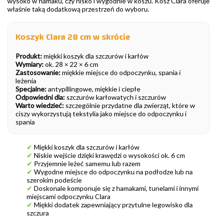
wysoko w hamaku, czy nisko i wygodnie w koszu. Kosz Clara oferuje
właśnie taką dodatkową przestrzeń do wyboru.
Koszyk Clara 28 cm w skrócie
Produkt:
miękki koszyk dla szczurów i karłów
Wymiary:
ok. 28 × 22 × 6 cm
Zastosowanie:
miękkie miejsce do odpoczynku, spania i
leżenia
Specjalne:
antypillingowe, miękkie i ciepłe
Odpowiedni dla:
szczurów karłowatych i szczurów
Warto wiedzieć:
szczególnie przydatne dla zwierząt, które w
ciszy wykorzystują tekstylia jako miejsce do odpoczynku i
spania
✔
Miękki koszyk dla szczurów i karłów
✔
Niskie wejście dzięki krawędzi o wysokości ok. 6 cm
✔
Przyjemnie leżeć samemu lub razem
✔
Wygodne miejsce do odpoczynku na podłodze lub na
szerokim podeście
✔
Doskonale komponuje się z hamakami, tunelami i innymi
miejscami odpoczynku Clara
✔
Miękki dodatek zapewniający przytulne legowisko dla
szczura