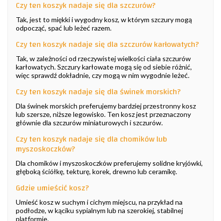
Czy ten koszyk nadaje się dla szczurów?
Tak, jest to miękki i wygodny kosz, w którym szczury mogą
odpocząć, spać lub leżeć razem.
Czy ten koszyk nadaje się dla szczurów karłowatych?
Tak, w zależności od rzeczywistej wielkości ciała szczurów
karłowatych. Szczury karłowate mogą się od siebie różnić,
więc sprawdź dokładnie, czy mogą w nim wygodnie leżeć.
Czy ten koszyk nadaje się dla świnek morskich?
Dla świnek morskich preferujemy bardziej przestronny kosz
lub szersze, niższe legowisko. Ten kosz jest przeznaczony
głównie dla szczurów miniaturowych i szczurów.
Czy ten koszyk nadaje się dla chomików lub
myszoskoczków?
Dla chomików i myszoskoczków preferujemy solidne kryjówki,
głęboką ściółkę, tekturę, korek, drewno lub ceramikę.
Gdzie umieścić kosz?
Umieść kosz w suchym i cichym miejscu, na przykład na
podłodze, w kąciku sypialnym lub na szerokiej, stabilnej
platformie.