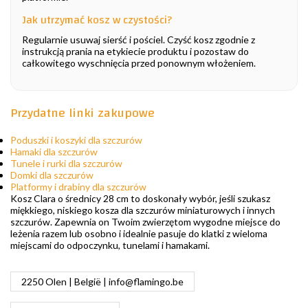
Jak utrzymać kosz w czystości?
Regularnie usuwaj sierść i pościel. Czyść kosz zgodnie z
instrukcją prania na etykiecie produktu i pozostaw do
całkowitego wyschnięcia przed ponownym włożeniem.
Przydatne linki zakupowe
Poduszki i koszyki dla szczurów
Hamaki dla szczurów
Tunele i rurki dla szczurów
Domki dla szczurów
Platformy i drabiny dla szczurów
Kosz Clara o średnicy 28 cm to doskonały wybór, jeśli szukasz
miękkiego, niskiego kosza dla szczurów miniaturowych i innych
szczurów. Zapewnia on Twoim zwierzętom wygodne miejsce do
leżenia razem lub osobno i idealnie pasuje do klatki z wieloma
miejscami do odpoczynku, tunelami i hamakami.
2250 Olen | België |
info@flamingo.be