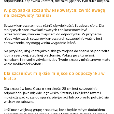
odpoczynku. Zapewnia komfort, nie zajmując przy tym dużo miejsca.
W przypadku szczurów karłowatych: zwróć uwagę
na rzeczywisty rozmiar
Szczury karłowate mogą różnić się wielkością i budową ciała. Dla
mniejszych szczurów karłowatych ten kosz może być
przestronnym, miękkim miejscem do odpoczynku. W przypadku
nieco większych szczurów karłowatych szczególnie ważne jest
sprawdzenie, czy mogą w nim wygodnie leżeć.
Na przykład, użyj kosza jako niskiego miejsca do spania na podłodze
lub na szerokiej, stabilnej platformie. Połącz go z tunelami,
hamakami i innymi kryjówkami, aby Twoje szczury miniaturowe miały
wiele możliwości wyboru.
Dla szczurów: miękkie miejsce do odpoczynku w
klatce
Dla szczurów kosz Clara o szerokości 28 cm jest szczególnie
odpowiedni jako miękkie legowisko. Szczury lubią leżeć razem i
mogą używać kosza do spania, pielęgnacji lub po prostu położyć się
w ciszy po zabawie.
Jeśli masz większą grupę szczurów, kosz będzie miłym dodatkiem,
obok innych miejsc do spania. Dzięki temu jedno miejsce do spania