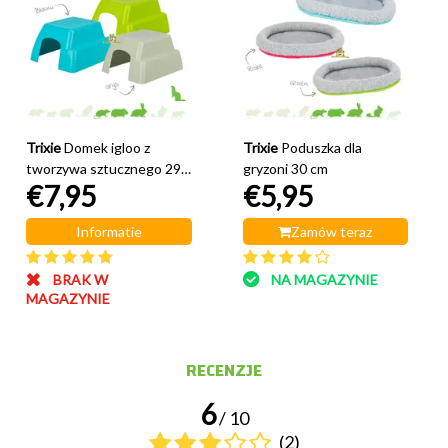
Trixie
Domek igloo z
Trixie
Poduszka dla
tworzywa sztucznego 29
gryzoni 30 cm
€7,95
€5,95
cm
Informatie
Zamów teraz
BRAK W
NA MAGAZYNIE
MAGAZYNIE
RECENZJE
6
/ 10
(2)