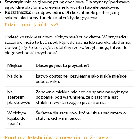
Szynszyle:
nie są główną grupą docelową. Dla szynszyli podstawą
są solidne platformy, drewniane kryjówki i kąpiele piaskowe.
Koszatniczka:
nieodpowiednia. Dla koszatniczki preferujemy
solidne platformy, tunele i materiały do gryzienia.
Gdzie umieścić kosz?
Umieść koszyk w suchym, cichym miejscu w klatce. W przypadku
szczurów może to być spód, kącik do spania lub szeroka platforma.
Upewnij się, że koszyk jest stabilny i że zwierzęta mogą łatwo do
niego wchodzić i wychodzić.
Miejsce
Dlaczego jest to przydatne?
Na dole
Łatwo dostępne i przyjemne jako niskie miejsce
odpoczynku.
Na
Zapewnia miękkie miejsce do spania na wyższym
szerokim
poziomie, pod warunkiem, że platforma jest
płaskowyżu
stabilna i wystarczająco przestronna.
W cichym
Świetne dla szczurów, które lubią spać razem w
kąciku do
stałym, cichym miejscu.
spania
Kontrola tekstyliów: zapewnia to, że kosz