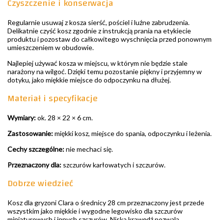
Czyszczenie i konserwacja
Regularnie usuwaj z kosza sierść, pościel i luźne zabrudzenia.
Delikatnie czyść kosz zgodnie z instrukcją prania na etykiecie
produktu i pozostaw do całkowitego wyschnięcia przed ponownym
umieszczeniem w obudowie.
Najlepiej używać kosza w miejscu, w którym nie będzie stale
narażony na wilgoć. Dzięki temu pozostanie piękny i przyjemny w
dotyku, jako miękkie miejsce do odpoczynku na dłużej.
Materiał i specyfikacje
Wymiary:
ok. 28 × 22 × 6 cm.
Zastosowanie:
miękki kosz, miejsce do spania, odpoczynku i leżenia.
Cechy szczególne:
nie mechaci się.
Przeznaczony dla:
szczurów karłowatych i szczurów.
Dobrze wiedzieć
Kosz dla gryzoni Clara o średnicy 28 cm przeznaczony jest przede
wszystkim jako miękkie i wygodne legowisko dla szczurów
miniaturowych i innych szczurów. Niska krawędź pozwala