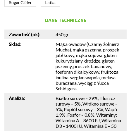
Sugar Glider
Lotka
DANE TECHNICZNE
Zawartość (ok):
450 gr
Skład:
Mąka owadów (Czarny żołnierz
Mucha), mąka pszenna, proszek
jabłkowy, mąka sojowa, gluten
kukurydziany, drożdże, gluten
pszenny, proszek bananowy,
fosforan dikalcykowy, fruktoza,
inulina, węglan wapnia, melasa
buraczana, wyciąg z Yucca
Schidigera.
Analiza:
Białko surowe – 29%, Tłuszcz
surowy – 5%, Włókno surowe –
5%, Popiół surowy – 3%, Wapń –
1,9%, Fosfor – 0,8%. Witaminy:
Witamina A – 8600 IU, Witamina
D3 – 1400 IU, Witamina E – 50