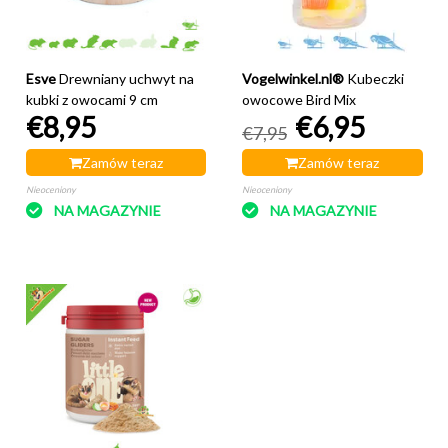
Esve
Drewniany uchwyt na
Vogelwinkel.nl®
Kubeczki
kubki z owocami 9 cm
owocowe Bird Mix
€8,95
€6,95
€7,95
Zamów teraz
Zamów teraz
Nieoceniony
Nieoceniony
NA MAGAZYNIE
NA MAGAZYNIE