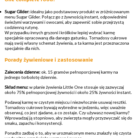
Sugar Glider:
idealny jako podstawowy produkt w zróżnicowanym
menu Sugar Glider. Połącz go z żywnością instant, odpowiednimi
świeżymi warzywami i owocami, aby zapewnić sobie przejrzystą
codzienną rutynę.
W przypadku innych gryzoni i królików lepiej wybrać karmę
specjalnie opracowaną dla danego gatunku. Tornadosy cukrowe
mają swój własny schemat żywienia, a ta karma jest przeznaczona
specjalnie dla nich.
Porady żywieniowe i zastosowanie
Zalecenia dzienne:
ok. 15 gramów pełnoporcjowej karmy na
jednego torbolotę dziennie.
Skład menu:
w planie żywienia Little One stosuje się zazwyczaj
około 75% pełnoporcjowej żywności i około 25% żywności instant.
Podawaj karmę w czystym miejscu i niezwłocznie usuwaj resztki.
Tornadosy cukrowe bywają wybredne w jedzeniu, więc uważnie
obserwuj, co jest zjadane, a co zostaje. Czy używasz nowej karmy?
Wprowadzaj ją stopniowo, aby zwierzęta mogły przyzwyczaić się do
smaku, zapachu i konsystencji.
Ponadto zadbaj o to, aby w urozmaiconym menu znalazły się czysta