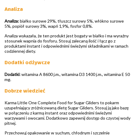
Analiza
Analiza:
białko surowe 29%, tłuszcz surowy 5%, włókno surowe
5%, popiół surowy 3%, wapń 1,9%, fosfor 0,8%.
Analiza wykazała, że ten produkt jest bogaty w białko i ma wyraźny
stosunek wapnia do fosforu. Stosuj zalecaną ilość i łącz go z
produktami instant i odpowiednimi świeżymi składnikami w ramach
codziennej diety.
Dodatki odżywcze
Dodatki:
witamina A 8600 j.m., witamina D3 1400 j.m., witamina E 50
mg.
Dobrze wiedzieć
Karma Little One Complete Food for Sugar Gliders to pokarm
uzupełniający zróżnicowaną dietę Sugar Gliders. Stosuj ją jako bazę
w połączeniu z karmą instant oraz odpowiednimi świeżymi
warzywami i owocami. Dodatkowo zapewnij dostęp do czystej wody
pitnej.
Przechowuj opakowanie w suchym, chłodnym i szczelnie