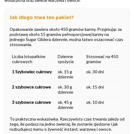
woda pitna oraz świeże warzywa i owoce.
Jak długo trwa ten pakiet?
Opakowanie zawiera około 450 gramów karmy. Przyjmując za
podstawę około 15 gramów pełnoporcjowej karmy na
jednego Sugar Glidera dziennie, można łatwo oszacować czas
stosowania.
Liczba lotopałków
Dzienne
Stosować na 450
cukrowych
spożycie
gramów
1 Szybowiec cukrowy
ok. 15 g
ok. 30 dni
dziennie
2 szybowce cukrowe
ok. 30 g
ok. 15 dni
dziennie
3 szybowce cukrowe
ok. 45 g
ok. 10 dni
dziennie
To praktyczna wskazówka. Rzeczywisty czas trwania zależy od
tego, ile podasz na jedno zwierzę, ile zostanie zjedzone i jak
rozbudujesz menu o żywność instant, warzywa i owoce.