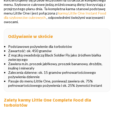
koncentrujemy się przede wszystkim na strukturze kompletnego
menu. Szybowce cukrowe jedzą zróżnicowaną dietę i korzystają z
przejrzystego planu dnia. Ta kompletna karma stanowi podstawę
menu Little One i jest połączona z
karmą Little One Instant Food
dla szybowców cukrowych
, odpowiednimi świeżymi warzywami i
owocami.
Odżywianie w skrócie
Podstawowe pożywienie dla torbolotów
Zawartość: ok. 450 gramów
Z mączką owadobójczą Black Soldier Fly jako źródłem białka
zwierzęcego
Zawiera m.in. proszek jabłkowy, proszek bananowy, drożdże,
inulinę i minerały
Zalecenia dzienne: ok. 15 gramów pełnowartościowego
pożywienia dziennie
Pasuje do menu Little One, ponieważ zawiera ok. 75%
pełnowartościowego pożywienia i ok. 25% żywności instant
Zalety karmy Little One Complete Food dla
torbolotów