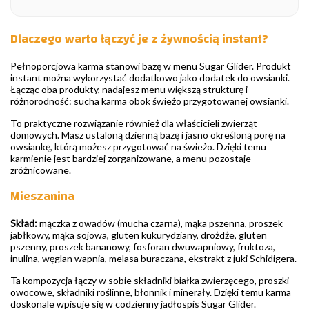
Dlaczego warto łączyć je z żywnością instant?
Pełnoporcjowa karma stanowi bazę w menu Sugar Glider. Produkt
instant można wykorzystać dodatkowo jako dodatek do owsianki.
Łącząc oba produkty, nadajesz menu większą strukturę i
różnorodność: sucha karma obok świeżo przygotowanej owsianki.
To praktyczne rozwiązanie również dla właścicieli zwierząt
domowych. Masz ustaloną dzienną bazę i jasno określoną porę na
owsiankę, którą możesz przygotować na świeżo. Dzięki temu
karmienie jest bardziej zorganizowane, a menu pozostaje
zróżnicowane.
Mieszanina
Skład:
mączka z owadów (mucha czarna), mąka pszenna, proszek
jabłkowy, mąka sojowa, gluten kukurydziany, drożdże, gluten
pszenny, proszek bananowy, fosforan dwuwapniowy, fruktoza,
inulina, węglan wapnia, melasa buraczana, ekstrakt z juki Schidigera.
Ta kompozycja łączy w sobie składniki białka zwierzęcego, proszki
owocowe, składniki roślinne, błonnik i minerały. Dzięki temu karma
doskonale wpisuje się w codzienny jadłospis Sugar Glider.