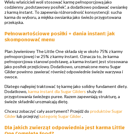
Wielu właścicieli woli stosować karmę pełnoporcjową jako
codzienny „podstawowy posiłek”, a dodatkowo podawać owsiankę
z karmą instant. To zapewnia różnorodność konsystencji: sucha
karma do wyboru, a miękka owsianka jako świeżo przygotowana
przekąska.
Pełnowartościowe posiłki + dania instant: jak
skomponować menu
Plan żywieniowy The Little One składa się w około 75% z karmy
pełnoporcjowej i w 25% z karmy instant. Oznacza to, że karma
pełnoporcjowa stanowi podstawę, a karma instant jest stosowana
jako posiłek przejściowy. Dodatkowo, urozmaicone menu Sugar
Glider powinno zawierać również odpowiednie świeże warzywa i
owoce.
Dlatego najlepiej traktować tę karmę jako solidny fundament diety.
Dodatkowo,
karma instant dla Sugar Gliders
służy do
przygotowania świeżego puree. Razem zapewniają strukturę, a
świeże składniki urozmaicają dietę.
Chcesz zobaczyć cały asortyment? Przejdź do
produktów Sugar
Glider
lub przejrzyj
kategorię Sugar Glider
.
Dla jakich zwierząt odpowiednia jest karma Little
One Complete Food?