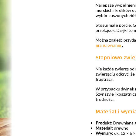
Najlepsze wypełnieni
morskich i królików o
wybór suszonych ziół
Stosuj małe porcje. G
przekąsek. Dzięki tem
Można znaleźć przyda
granulowanej
.
Stopniowo zwięk
Nie każde zwierzę od 
zwierzęciu odkryć, że
frustracji.
W przypadku świnek m
Szynszyle i koszatni
trudności.
Materiał i wymi
Produkt:
Drewniana g
Materiał:
drewno
Wymiary:
ok. 12 × 6 ×