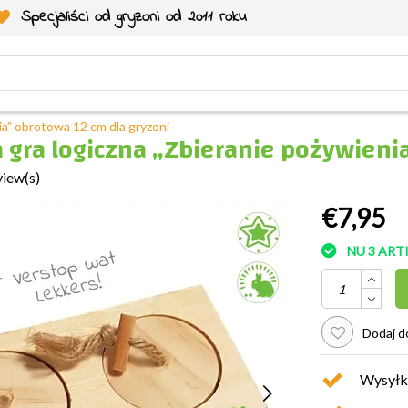
Specjaliści od gryzoni od 2011 roku
ia” obrotowa 12 cm dla gryzoni
gra logiczna „Zbieranie pożywienia
view(s)
€7,95
NU 3 AR
Dodaj do
Wysyłk