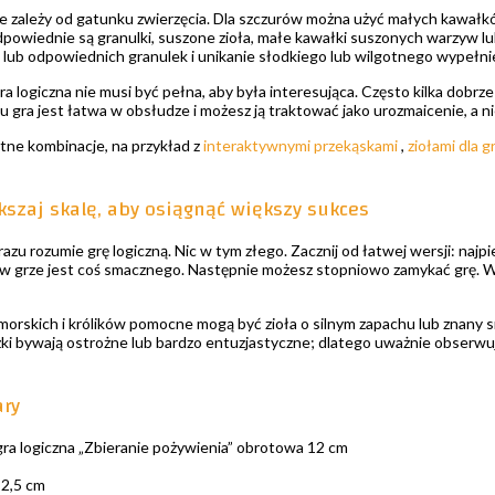
e zależy od gatunku zwierzęcia. Dla szczurów można użyć małych kawałk
dpowiednie są granulki, suszone zioła, małe kawałki suszonych warzyw lub p
 lub odpowiednich granulek i unikanie słodkiego lub wilgotnego wypełn
ra logiczna nie musi być pełna, aby była interesująca. Często kilka dobrz
u gra jest łatwa w obsłudze i możesz ją traktować jako urozmaicenie, a n
tne kombinacje, na przykład z
interaktywnymi przekąskami
,
ziołami dla g
szaj skalę, aby osiągnąć większy sukces
razu rozumie grę logiczną. Nic w tym złego. Zacznij od łatwej wersji: n
 w grze jest coś smacznego. Następnie możesz stopniowo zamykać grę. W 
orskich i królików pomocne mogą być zioła o silnym zapachu lub znany sm
czki bywają ostrożne lub bardzo entuzjastyczne; dlatego uważnie obserw
ary
ra logiczna „Zbieranie pożywienia” obrotowa 12 cm
 2,5 cm