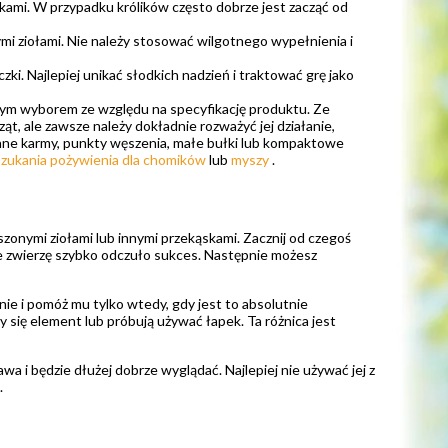
skami. W przypadku królików często dobrze jest zacząć od
i ziołami. Nie należy stosować wilgotnego wypełnienia i
zki. Najlepiej unikać słodkich nadzień i traktować grę jako
zym wyborem ze względu na specyfikację produktu. Ze
, ale zawsze należy dokładnie rozważyć jej działanie,
ucane karmy, punkty węszenia, małe bułki lub kompaktowe
szukania pożywienia dla chomików
lub
myszy
.
uszonymi ziołami lub innymi przekąskami. Zacznij od czegoś
e zwierzę szybko odczuło sukces. Następnie możesz
ie i pomóż mu tylko wtedy, gdy jest to absolutnie
y się element lub próbują używać łapek. Ta różnica jest
a i będzie dłużej dobrze wyglądać. Najlepiej nie używać jej z
.