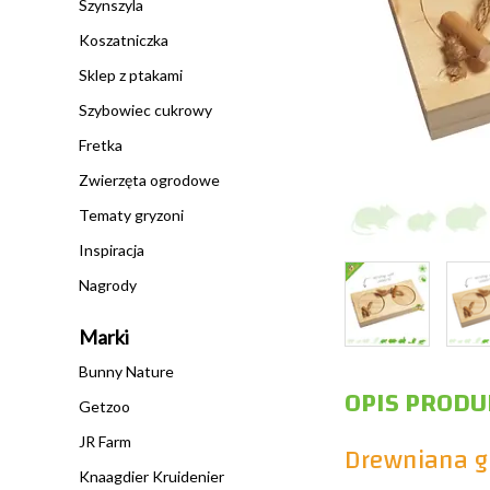
Szynszyla
Koszatniczka
Sklep z ptakami
Szybowiec cukrowy
Fretka
Zwierzęta ogrodowe
Tematy gryzoni
Inspiracja
Nagrody
Marki
Bunny Nature
OPIS PRODU
Getzoo
JR Farm
Drewniana gr
Knaagdier Kruidenier