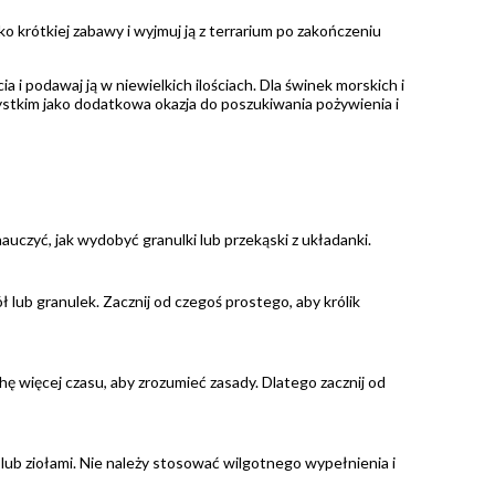
ko krótkiej zabawy i wyjmuj ją z terrarium po zakończeniu
 i podawaj ją w niewielkich ilościach. Dla świnek morskich i
zystkim jako dodatkowa okazja do poszukiwania pożywienia i
nauczyć, jak wydobyć granulki lub przekąski z układanki.
ł lub granulek. Zacznij od czegoś prostego, aby królik
chę więcej czasu, aby zrozumieć zasady. Dlatego zacznij od
lub ziołami. Nie należy stosować wilgotnego wypełnienia i