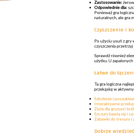
Zastosowanie:
żerowa
Odpowiednie dla:
szc
Ponieważ gra logiczn
naturalnych, ale gra 
Czyszczenie i k
Po użyciu usuń z gry 
czyszczenia przetrzy
Sprawdź również eleme
użytku. U zapalonych 
Łatwe do łączen
Ta gra logiczna najl
przekąskę w aktywny
Szkolenie i poszukiw
Interaktywne przeką
Zioła dla gryzoni i kró
Szczury bawią się i sz
Zabawki do tresury i
Dobrze wiedzie