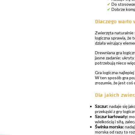
✔
Do stosowani
✔
Dobrze komp
Dlaczego warto 
Zwierzęta naturalnie 
logiczna sprawia, że 
działa wirujący eleme
Drewniana gra logicz
jasne zadanie: ukryty
potrzebują nieco więce
Gra logiczna najlepie
W ten sposób gra pozo
zrozumie, że jest coś 
Dla jakich zwier
Szczur:
nadaje się jak
przekąski z gry logiczn
Szczur karłowaty:
moż
wielkością i siłą, zal
Świnka morska:
nadaj
morska od razu to roz