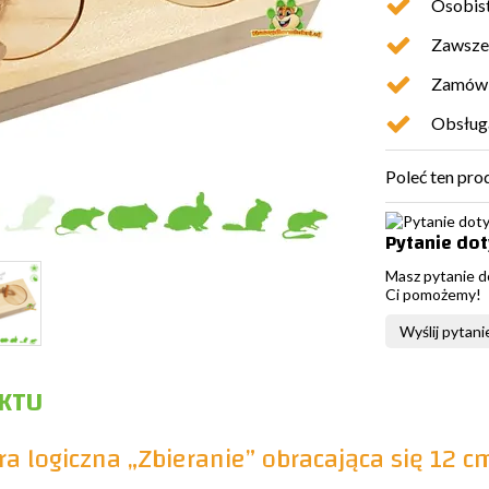
Osobist
Zawsze 
Zamówio
Obsługa
Poleć ten pro
Pytanie do
Masz pytanie d
Ci pomożemy!
Wyślij pytani
KTU
a logiczna „Zbieranie” obracająca się 12 cm