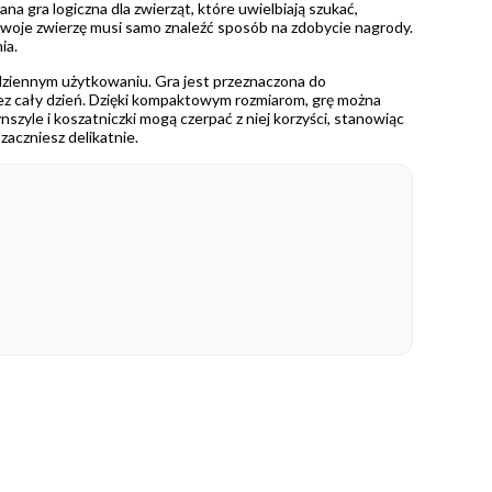
 gra logiczna dla zwierząt, które uwielbiają szukać,
Twoje zwierzę musi samo znaleźć sposób na zdobycie nagrody.
ia.
codziennym użytkowaniu. Gra jest przeznaczona do
zez cały dzień. Dzięki kompaktowym rozmiarom, grę można
nszyle i koszatniczki mogą czerpać z niej korzyści, stanowiąc
aczniesz delikatnie.