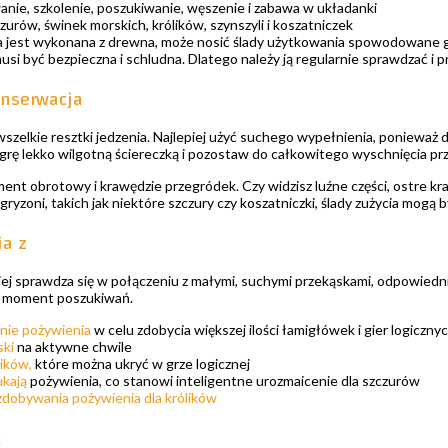
nie, szkolenie, poszukiwanie, węszenie i zabawa w układanki
zurów, świnek morskich, królików, szynszyli i koszatniczek
a jest wykonana z drewna, może nosić ślady użytkowania spowodowane gr
musi być bezpieczna i schludna. Dlatego należy ją regularnie sprawdzać i
onserwacja
wszelkie resztki jedzenia. Najlepiej użyć suchego wypełnienia, ponieważ
j grę lekko wilgotną ściereczką i pozostaw do całkowitego wyschnięcia
nt obrotowy i krawędzie przegródek. Czy widzisz luźne części, ostre kra
gryzoni, takich jak niektóre szczury czy koszatniczki, ślady zużycia mogą 
ia z
epiej sprawdza się w połączeniu z małymi, suchymi przekąskami, odpowied
 moment poszukiwań.
anie pożywienia
w celu zdobycia większej ilości łamigłówek i gier logiczny
ski
na aktywne chwile
lików,
które można ukryć w grze logicznej
ukają
pożywienia, co stanowi inteligentne urozmaicenie dla szczurów
 zdobywania pożywienia dla królików
ć