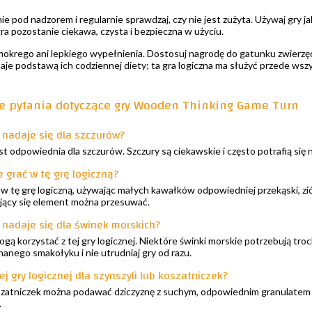
ie pod nadzorem i regularnie sprawdzaj, czy nie jest zużyta. Używaj gry ja
ra pozostanie ciekawa, czysta i bezpieczna w użyciu.
mokrego ani lepkiego wypełnienia. Dostosuj nagrodę do gatunku zwierzęcia
aje podstawą ich codziennej diety; ta gra logiczna ma służyć przede ws
e pytania dotyczące gry Wooden Thinking Game Turn
a nadaje się dla szczurów?
est odpowiednia dla szczurów. Szczury są ciekawskie i często potrafią się 
e grać w tę grę logiczną?
ć w tę grę logiczną, używając małych kawałków odpowiedniej przekąski, zió
ający się element można przesuwać.
a nadaje się dla świnek morskich?
ogą korzystać z tej gry logicznej. Niektóre świnki morskie potrzebują tro
nanego smakołyku i nie utrudniaj gry od razu.
j gry logicznej dla szynszyli lub koszatniczek?
 koszatniczek można podawać dziczyznę z suchym, odpowiednim granulatem 
.