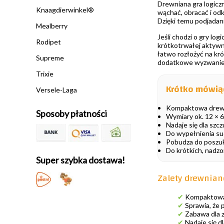
Drewniana gra logiczn
Knaagdierwinkel®
wąchać, obracać i od
Dzięki temu podjadan
Mealberry
Jeśli chodzi o gry lo
Rodipet
krótkotrwałej aktywn
łatwo rozłożyć na krót
Supreme
dodatkowe wyzwanie, 
Trixie
Krótko mówią
Versele-Laga
Kompaktowa drewni
Sposoby płatności
Wymiary ok. 12 × 6
Nadaje się dla szcz
Do wypełnienia suc
Pobudza do poszuk
Do krótkich, nadz
Super szybka dostawa!
Zalety drewnian
✔
Kompaktowa, 
✔
Sprawia, że 
✔
Zabawa dla z
✔
Nadaje się dl