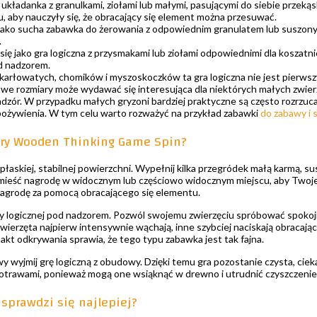
o układanka z granulkami, ziołami lub małymi, pasującymi do siebie przeką
 aby nauczyły się, że obracający się element można przesuwać.
 jako sucha zabawka do żerowania z odpowiednim granulatem lub suszonym
.
się jako gra logiczna z przysmakami lub ziołami odpowiednimi dla koszatnic
d nadzorem.
karłowatych, chomików i myszoskoczków ta gra logiczna nie jest pierws
e rozmiary może wydawać się interesująca dla niektórych małych zwierząt
 nadzór. W przypadku małych gryzoni bardziej praktyczne są często rozrz
pożywienia. W tym celu warto rozważyć na przykład zabawki
do zabawy i 
 gry Wooden Thinking Game Spin?
 płaskiej, stabilnej powierzchni. Wypełnij kilka przegródek małą karmą, s
mieść nagrodę w widocznym lub częściowo widocznym miejscu, aby Twoj
agrodę za pomocą obracającego się elementu.
ry logicznej pod nadzorem. Pozwól swojemu zwierzęciu spróbować spokojn
wierzęta najpierw intensywnie wąchają, inne szybciej naciskają obracając
akt odkrywania sprawia, że tego typu zabawka jest tak fajna.
 wyjmij grę logiczną z obudowy. Dzięki temu gra pozostanie czysta, ciekaw
potrawami, ponieważ mogą one wsiąknąć w drewno i utrudnić czyszczenie
 sprawdzi się najlepiej?