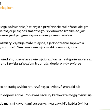
i
zekąskami
egu pożywienie jest często przejrzyście rozłożone, ale gra
ie znajduje się coś smacznego, spróbować zrozumieć, jak
wienia jest przyjemniejsze i mniej przewidywalne.
ozmiary. Zajmuje mało miejsca, a jednocześnie zapewnia
o dotrzeć. Niektóre zwierzęta szybko się uczą, inne
owiednim, pozwalasz zwierzęciu szukać, a następnie zabierasz.
wego i zwiększaj poziom trudności dopiero, gdy zwierzę
 potrafią szybko nauczyć się, jak zdobyć granulki lub
iego odpowiednie. Ponieważ szczury karłowate mogą różnić się
i lub małymi kawałkami suszonych warzyw. Nie każda świnka