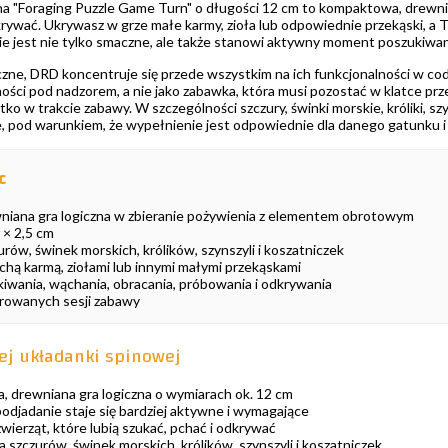
a "Foraging Puzzle Game Turn" o długości 12 cm to kompaktowa, drewniana
krywać. Ukrywasz w grze małe karmy, zioła lub odpowiednie przekąski, a 
ie jest nie tylko smaczne, ale także stanowi aktywny moment poszukiwan
giczne, DRD koncentruje się przede wszystkim na ich funkcjonalności w 
ości pod nadzorem, a nie jako zabawka, która musi pozostać w klatce pr
ko w trakcie zabawy. W szczególności szczury, świnki morskie, króliki, szy
pod warunkiem, że wypełnienie jest odpowiednie dla danego gatunku i z
c
ana gra logiczna w zbieranie pożywienia z elementem obrotowym
 × 2,5 cm
urów, świnek morskich, królików, szynszyli i koszatniczek
hą karmą, ziołami lub innymi małymi przekąskami
iwania, wąchania, obracania, próbowania i odkrywania
orowanych sesji zabawy
ej układanki spinowej
drewniana gra logiczna o wymiarach ok. 12 cm
podjadanie staje się bardziej aktywne i wymagające
wierząt, które lubią szukać, pchać i odkrywać
a szczurów, świnek morskich, królików, szynszyli i koszatniczek