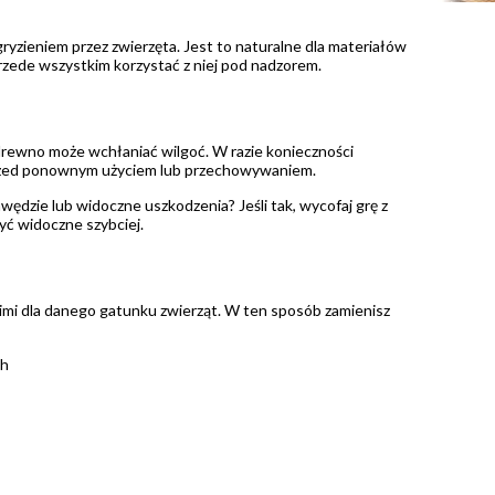
yzieniem przez zwierzęta. Jest to naturalne dla materiałów
 przede wszystkim korzystać z niej pod nadzorem.
 drewno może wchłaniać wilgoć. W razie konieczności
 przed ponownym użyciem lub przechowywaniem.
wędzie lub widoczne uszkodzenia? Jeśli tak, wycofaj grę z
być widoczne szybciej.
nimi dla danego gatunku zwierząt. W ten sposób zamienisz
ch