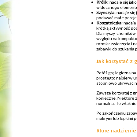
Królik:
nadaje się jak
widocznego elementu,
Szynszyla:
nadaje się
podawać małe porcje
Koszatniczka:
nadaje 
krótką aktywność po
Dla myszy, chomików 
względu na kompaktow
rozmiar zwierzęcia i
zabawki do szukania 
Jak korzystać z
Połóż grę logiczną na
prostego: najpierw u
stopniowo ukrywać n
Zawsze korzystaj z g
konieczne. Niektóre z
normalna. To właśnie 
Po zakończeniu zabawy
mokrymi lub lepkimi 
Które nadzienie