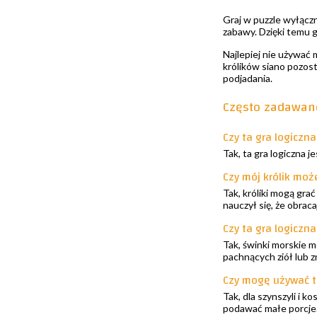
Graj w puzzle wyłączn
zabawy. Dzięki temu g
Najlepiej nie używać 
królików siano pozost
podjadania.
Często zadawan
Czy ta gra logiczn
Tak, ta gra logiczna j
Czy mój królik moż
Tak, króliki mogą gra
nauczył się, że obrac
Czy ta gra logiczn
Tak, świnki morskie m
pachnących ziół lub z
Czy mogę używać te
Tak, dla szynszyli i
podawać małe porcje