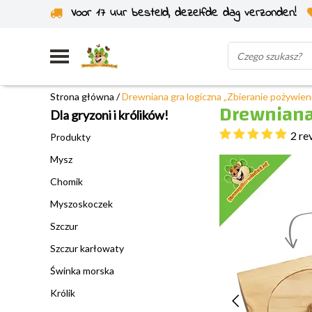
Voor 17 uur besteld, dezelfde dag verzonden!
Wysyłka z własnego magazynu
Strona główna
/
Drewniana gra logiczna „Zbieranie pożywien
Drewniana 
Dla gryzoni i królików!
2 re
Produkty
Mysz
Chomik
Myszoskoczek
Szczur
Szczur karłowaty
Świnka morska
Królik