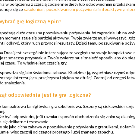
a w połączeniu z częścią codziennej diety lub odpowiednimi przekąskam
onuje się ze
szkoleniem, poszukiwaniem pożywienia
i
interaktywnymi pr
wybrać grę logiczną Spin?
spędzają dużo czasu na poszukiwaniu pożywienia. W zagrodzie lub na wybi
ten moment staje się bardziej aktywny. Twoje zwierzę musi wywęszyć, gdz
nt i odkryć, który ruch przynosi rezultaty. Dzięki temu poszukiwanie poży
na Draai jest szczególnie interesująca ze względu na swoje kompaktowe r
 jest smaczny przysmak, a Twoje zwierzę musi znaleźć sposób, aby do nieg
j czasu. To właśnie jest częścią gry.
j sprawdza się jako świadoma zabawa. Kładziesz ją, wypełniasz czymś odp
staje interesująca, przejrzysta i piękna na dłużej. Zacznij od czegoś łat
do znalezienia.
ząt odpowiednia jest ta gra logiczna?
o kompaktowa łamigłówka i gra szkoleniowa. Szczury są ciekawskie i często
ej.
e być odpowiedni, jeśli rozmiar i sposób obchodzenia się z nim są dla n
eca się delikatne testowanie.
e się jako cicha zabawa w poszukiwanie pożywienia z granulkami, ziołam
umie, więc zacznij od czegoś prostego i użyj znanego zapachu.