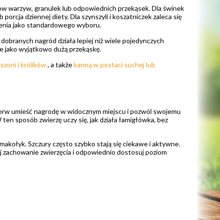
ów warzyw, granulek lub odpowiednich przekąsek. Dla świnek
orcja dziennej diety. Dla szynszyli i koszatniczek zaleca się
ienia jako standardowego wyboru.
e dobranych nagród działa lepiej niż wiele pojedynczych
ie jako wyjątkowo dużą przekąskę.
ryzoni i królików
, a także
karmą w postaci suchej lub
ajpierw umieść nagrodę w widocznym miejscu i pozwól swojemu
ten sposób zwierzę uczy się, jak działa łamigłówka, bez
akołyk. Szczury często szybko stają się ciekawe i aktywne.
uj zachowanie zwierzęcia i odpowiednio dostosuj poziom