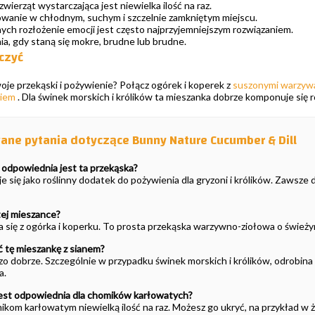
ierząt wystarczająca jest niewielka ilość na raz.
anie w chłodnym, suchym i szczelnie zamkniętym miejscu.
ych rozłożenie emocji jest często najprzyjemniejszym rozwiązaniem.
ia, gdy staną się mokre, brudne lub brudne.
ączyć
oje przekąski i pożywienie? Połącz ogórek i koperek z
suszonymi warzyw
niem
. Dla świnek morskich i królików ta mieszanka dobrze komponuje się 
ne pytania dotyczące Bunny Nature Cucumber & Dill
t odpowiednia jest ta przekąska?
e się jako roślinny dodatek do pożywienia dla gryzoni i królików. Zawsze d
tej mieszance?
 się z ogórka i koperku. To prosta przekąska warzywno-ziołowa o śwież
 tę mieszankę z sianem?
dzo dobrze. Szczególnie w przypadku świnek morskich i królików, odrobin
a.
jest odpowiednia dla chomików karłowatych?
ikom karłowatym niewielką ilość na raz. Możesz go ukryć, na przykład w 