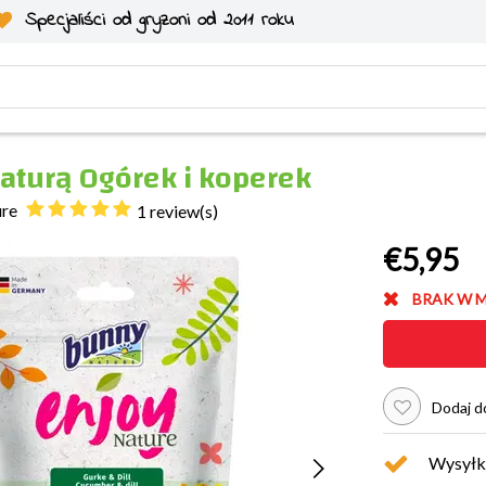
Specjaliści od gryzoni od 2011 roku
naturą Ogórek i koperek
ure
1 review(s)
€5,95
BRAK W 
Dodaj do
Wysyłk