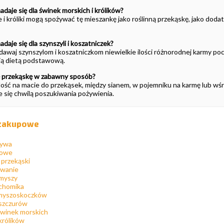
adaje się dla świnek morskich i królików?
e i króliki mogą spożywać tę mieszankę jako roślinną przekąskę, jako dodat
daje się dla szynszyli i koszatniczek?
awaj szynszylom i koszatniczkom niewielkie ilości różnorodnej karmy poc
nią dietą podstawową.
ę przekąskę w zabawny sposób?
ilość na macie do przekąsek, między sianem, w pojemniku na karmę lub w
 się chwilą poszukiwania pożywienia.
 zakupowe
zywa
łowe
 przekąski
owanie
 myszy
 chomika
a myszoskoczków
 szczurów
 świnek morskich
królików