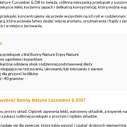
ature Cucumber & Dill to świeża, roślinna mieszanka przekąsek z suszo
zekąsce lekki, korzenny zapach i delikatną konsystencję, którą można wąc
 przekąski, koncentrujemy się przede wszystkim na ich roli w codziennym
cą, która pozwala łatwo dodać więcej aromatu, urozmaicenia i frajdy z ż
ości w miejscu żerowania.
c
 przekąsek z linii Bunny Nature Enjoy Nature
m ogórkiem i koperkiem
ikantna odmiana obok codziennej podstawowej diety
legająca na rozrzucaniu, ukrywaniu lub mieszaniu z sianem
 dla gryzoni i królików
ć: 40 gramów
wybrać Bunny Nature Cucumber & Dill?
ny, prosty skład. Ogórek zapewnia lekki, warzywny składnik, a koperek n
 szukasz roślinnej przekąski o prostym i ciężkim składzie.
adaje się dla zwierząt, które lubią węszyć i szukać drobnych elementów.