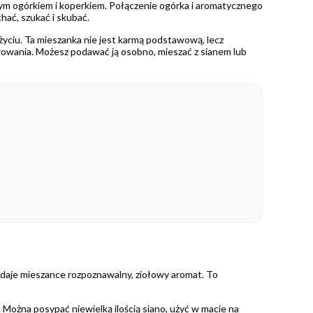
nym ogórkiem i koperkiem. Połączenie ogórka i aromatycznego
hać, szukać i skubać.
 życiu. Ta mieszanka nie jest karmą podstawową, lecz
erowania. Możesz podawać ją osobno, mieszać z sianem lub
adaje mieszance rozpoznawalny, ziołowy aromat. To
 Można posypać niewielką ilością siano, użyć w macie na