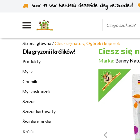
Voor 17 uur besteld, dezelfde dag verzonden!
Wysyłka z własnego magazynu
Strona główna
/
Ciesz się naturą Ogórek i koperek
Ciesz się 
Dla gryzoni i królików!
Marka:
Bunny Nat
Produkty
Mysz
Chomik
Myszoskoczek
Szczur
Szczur karłowaty
Świnka morska
Królik