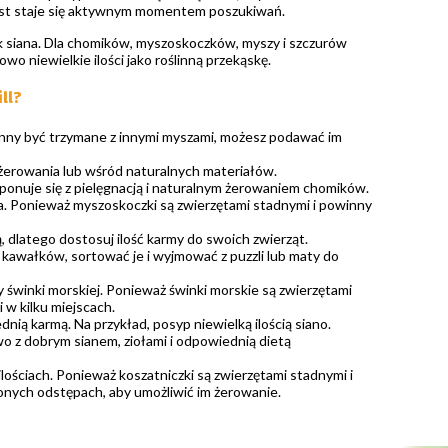
ast staje się aktywnym momentem poszukiwań.
ok siana. Dla chomików, myszoskoczków, myszy i szczurów
 niewielkie ilości jako roślinną przekąskę.
ll?
winny być trzymane z innymi myszami, możesz podawać im
u żerowania lub wśród naturalnych materiałów.
ponuje się z pielęgnacją i naturalnym żerowaniem chomików.
ia. Ponieważ myszoskoczki są zwierzętami stadnymi i powinny
, dlatego dostosuj ilość karmy do swoich zwierząt.
h kawałków, sortować je i wyjmować z puzzli lub maty do
y świnki morskiej. Ponieważ świnki morskie są zwierzętami
 w kilku miejscach.
dnią karmą. Na przykład, posyp niewielką ilością siano.
o z dobrym sianem, ziołami i odpowiednią dietą
ościach. Ponieważ koszatniczki są zwierzętami stadnymi i
zonych odstępach, aby umożliwić im żerowanie.