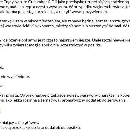
 Enjoy Nature Cucumber & Dill jako przekąskę uzupełniającą codzienną
wate, mała szczypta często wystarcza. W przypadku większych zwierząt, ta
 ale karma pozostaje przekąską, a nie głównym pożywieniem.
nkę luzem w misce z jedzeniem, ale zabawa będzie jeszcze lepsza, gdy wy
stej warstwie ściółki, w koparce, między sianem lub suszonymi ziołami. 
 rozłożenie pokarmu jest często najprzyjemniejsze. Umieszczaj niewielkie i
by kilka zwierząt mogło spokojnie uczestniczyć w posiłku.
k.
nie wymienione.
w.
a i prosta. Ogórek nadaje przekąsce świeży, warzywny charakter, a kope
ę jako lekka roślinna alternatywa i aromatyczny dodatek do żerowania.
ć
niający, a nie główny.
 lekką przekąskę lub jako dodatek do posiłku.