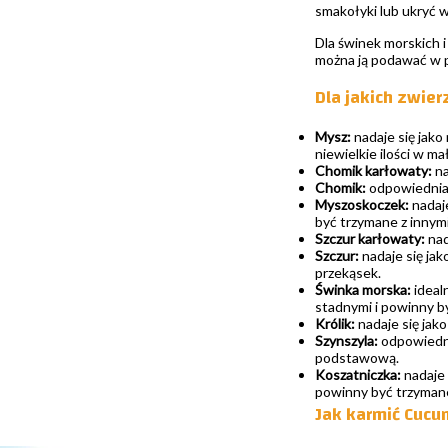
smakołyki lub ukryć
Dla świnek morskich 
można ją podawać w po
Dla jakich zwie
Mysz:
nadaje się jako
niewielkie ilości w m
Chomik karłowaty:
na
Chomik:
odpowiednia 
Myszoskoczek:
nadaje
być trzymane z innymi
Szczur karłowaty:
nad
Szczur:
nadaje się jak
przekąsek.
Świnka morska:
ideal
stadnymi i powinny by
Królik:
nadaje się jako
Szynszyla:
odpowiedni
podstawową.
Koszatniczka:
nadaje 
powinny być trzymane
Jak karmić Cucum