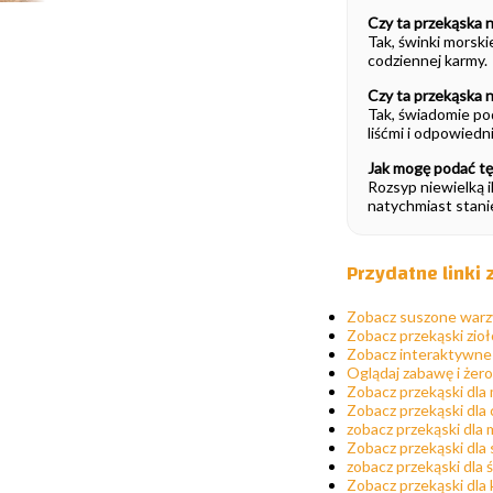
Czy ta przekąska n
Tak, świnki morski
codziennej karmy.
Czy ta przekąska na
Tak, świadomie pod
liśćmi i odpowied
Jak mogę podać t
Rozsyp niewielką 
natychmiast stanie
Przydatne linki
Zobacz suszone war
Zobacz przekąski zio
Zobacz interaktywne
Oglądaj zabawę i żer
Zobacz przekąski dla
Zobacz przekąski dla
zobacz przekąski dl
Zobacz przekąski dla
zobacz przekąski dla
Zobacz przekąski dla 