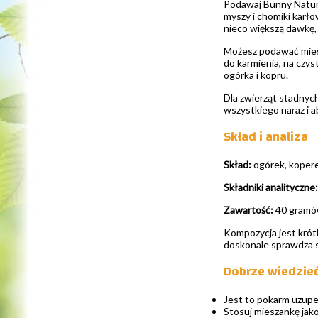
Podawaj Bunny Nature
myszy i chomiki karło
nieco większą dawkę,
Możesz podawać miesza
do karmienia, na czy
ogórka i kopru.
Dla zwierząt stadnych
wszystkiego naraz i a
Skład i analiza
Skład:
ogórek, kopere
Składniki analityczne:
Zawartość:
40 gramó
Kompozycja jest krótk
doskonale sprawdza si
Dobrze wiedzie
Jest to pokarm uzupeł
Stosuj mieszankę jako