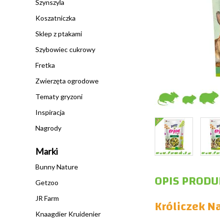
Szynszyla
Koszatniczka
Sklep z ptakami
Szybowiec cukrowy
Fretka
Zwierzęta ogrodowe
Tematy gryzoni
Inspiracja
Nagrody
Marki
Bunny Nature
OPIS PRODU
Getzoo
JR Farm
Króliczek Na
Knaagdier Kruidenier