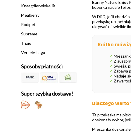
Bunny Nature Enjoy N
Knaagdierwinkel®
koperku nadaje tej pr
Mealberry
W DRD, jeśli chodzi o
przekąską uzupełniają
Rodipet
ukrywać niewielkie il
Supreme
Krótko mówią
Trixie
Versele-Laga
✓
Mieszanka
✓
Z suszony
Sposoby płatności
✓
Świeża, p
✓
Zabawa po
✓
Nadaje się
✓
Zawartoś
Super szybka dostawa!
Dlaczego warto 
Ta przekąska ma pięk
doskonały wybór, jeśli
Mieszanka doskonale n