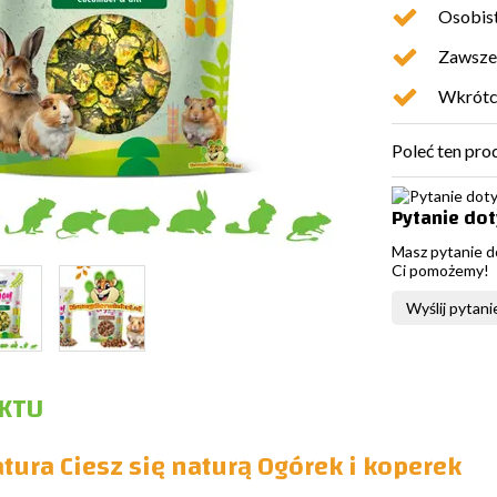
Osobist
Zawsze 
Wkrótc
Poleć ten pro
Pytanie do
Masz pytanie d
Ci pomożemy!
Wyślij pytani
KTU
tura Ciesz się naturą Ogórek i koperek