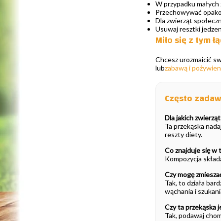
W przypadku małych zw
Przechowywać opakow
Dla zwierząt społeczn
Usuwaj resztki jedzen
Miło się z tym ł
Chcesz urozmaicić sw
lub
zabawą i pożywie
Często zadawa
Dla jakich zwierzą
Ta przekąska nadaj
reszty diety.
Co znajduje się w 
Kompozycja składa
Czy mogę zmieszać
Tak, to działa bar
wąchania i szukani
Czy ta przekąska 
Tak, podawaj chom