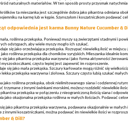
 wśród naturalnych materiałów. W ten sposób prosty przysmak natychmi
i królików ta mieszanka jest szczególnie dobra jako pikantna odmiana ob
jemniku na karmę lub w kępie. Szynszylom i koszatniczkom podawać celowo
rząt odpowiednia jest karma Bunny Nature Cucumber & Di
 mała, roślinna przekąska. Ponieważ myszy są zwierzętami stadnymi i po
ałych odstępach, aby wiele myszy mogło ich szukać.
daje się jako orzeźwiająca przekąska. Rozsypać niewielką ilość w miejsc
jako roślinna przekąska dla chomików syryjskich. Mieszanka idealnie kom
 się jako pikantna przekąska warzywna i jako forma aktywności żerowan
 myszoskoczkami, często lepiej jest zapewnić im rozproszenie.
aje się jako mała przekąska. Szczury karłowate mogą różnić się wielkością
o lekka przekąska warzywna i ziołowa. Szczury często lubią szukać małyc
na jako roślinna przekąska, obok nielimitowanego siana i codziennej rutyn
ć trzymane z innymi świnkami morskimi, możesz rozdzielić niewielkie ilości
 pikantna przekąska w połączeniu z nieograniczoną ilością siana i odpowie
a jako okazjonalna przekąska roślinna w małych ilościach. Podawać celow
się jako pikantna przekąska warzywna, podawana okazjonalnie w małych il
 z innymi koszatniczkami, można podawać im niewielkie ilości w rozpros
ber & Dill?