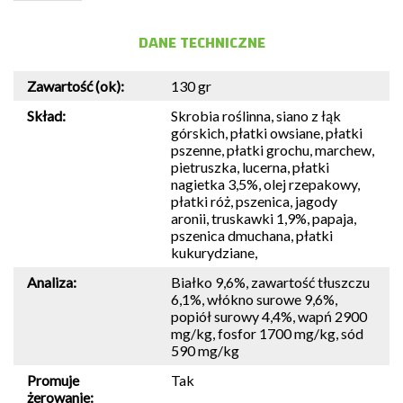
DANE TECHNICZNE
Zawartość (ok):
130 gr
Skład:
Skrobia roślinna, siano z łąk
górskich, płatki owsiane, płatki
pszenne, płatki grochu, marchew,
pietruszka, lucerna, płatki
nagietka 3,5%, olej rzepakowy,
płatki róż, pszenica, jagody
aronii, truskawki 1,9%, papaja,
pszenica dmuchana, płatki
kukurydziane,
Analiza:
Białko 9,6%, zawartość tłuszczu
6,1%, włókno surowe 9,6%,
popiół surowy 4,4%, wapń 2900
mg/kg, fosfor 1700 mg/kg, sód
590 mg/kg
Promuje
Tak
żerowanie: