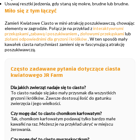
Usuwaj resztki jedzenia, gdy staną się mokre, brudne lub brudne.
Miło się z tym łączyć
Zamień Kwiatowe Ciasto w mini-atrakcję poszukiwawczą, chowając
elementy w zagrodzie. Połącz je na przykład z
interaktywnymi
przekąskami
,
zabawą i poszukiwaniem
,
ziołowymi przekąskami
lub
ziołami odpowiednimi dla gryzoni i królików
. W ten sposób mały
kawałek ciasta natychmiast zamieni się w fascynującą atrakcję
poszukiwawczą.
Często zadawane pytania dotyczące ciasta
kwiatowego JR Farm
Dla jakich zwierząt nadaje się to ciasto?
To ciasto nadaje się jako mały przysmak dla wszystkich
gryzoni i królików. Zawsze dostosuj ilość do gatunku
zwierzęcia i jego wielkości.
Czy mogę dać to ciasto chomikom karłowatym?
Tak, chomikom karłowatym podawaj tylko bardzo małe
kawałki na raz. Możesz je na przykład ukryć w miejscu
żerowania.
Czy mogę dać to ciasto myszoskoczkom?