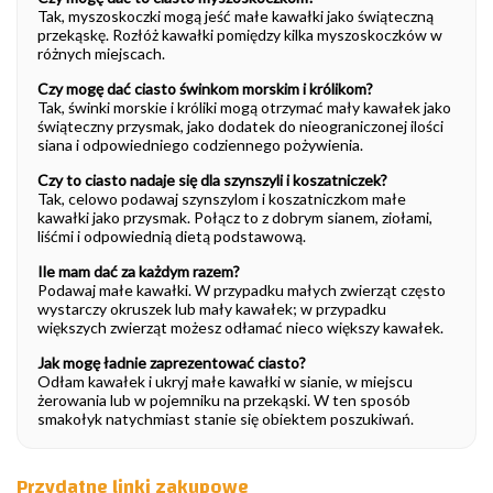
Tak, myszoskoczki mogą jeść małe kawałki jako świąteczną
przekąskę. Rozłóż kawałki pomiędzy kilka myszoskoczków w
różnych miejscach.
Czy mogę dać ciasto świnkom morskim i królikom?
Tak, świnki morskie i króliki mogą otrzymać mały kawałek jako
świąteczny przysmak, jako dodatek do nieograniczonej ilości
siana i odpowiedniego codziennego pożywienia.
Czy to ciasto nadaje się dla szynszyli i koszatniczek?
Tak, celowo podawaj szynszylom i koszatniczkom małe
kawałki jako przysmak. Połącz to z dobrym sianem, ziołami,
liśćmi i odpowiednią dietą podstawową.
Ile mam dać za każdym razem?
Podawaj małe kawałki. W przypadku małych zwierząt często
wystarczy okruszek lub mały kawałek; w przypadku
większych zwierząt możesz odłamać nieco większy kawałek.
Jak mogę ładnie zaprezentować ciasto?
Odłam kawałek i ukryj małe kawałki w sianie, w miejscu
żerowania lub w pojemniku na przekąski. W ten sposób
smakołyk natychmiast stanie się obiektem poszukiwań.
Przydatne linki zakupowe