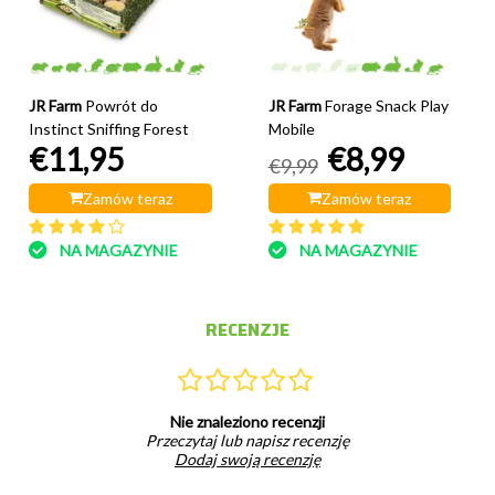
JR Farm
Powrót do
JR Farm
Forage Snack Play
Instinct Sniffing Forest
Mobile
€11,95
€8,99
€9,99
Zamów teraz
Zamów teraz
NA MAGAZYNIE
NA MAGAZYNIE
RECENZJE
Nie znaleziono recenzji
Przeczytaj lub napisz recenzję
Dodaj swoją recenzję