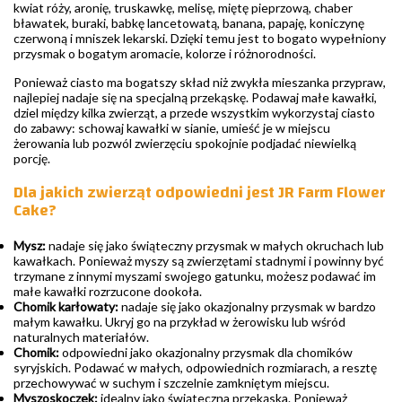
kwiat róży, aronię, truskawkę, melisę, miętę pieprzową, chaber
bławatek, buraki, babkę lancetowatą, banana, papaję, koniczynę
czerwoną i mniszek lekarski. Dzięki temu jest to bogato wypełniony
przysmak o bogatym aromacie, kolorze i różnorodności.
Ponieważ ciasto ma bogatszy skład niż zwykła mieszanka przypraw,
najlepiej nadaje się na specjalną przekąskę. Podawaj małe kawałki,
dziel między kilka zwierząt, a przede wszystkim wykorzystaj ciasto
do zabawy: schowaj kawałki w sianie, umieść je w miejscu
żerowania lub pozwól zwierzęciu spokojnie podjadać niewielką
porcję.
Dla jakich zwierząt odpowiedni jest JR Farm Flower
Cake?
Mysz:
nadaje się jako świąteczny przysmak w małych okruchach lub
kawałkach. Ponieważ myszy są zwierzętami stadnymi i powinny być
trzymane z innymi myszami swojego gatunku, możesz podawać im
małe kawałki rozrzucone dookoła.
Chomik karłowaty:
nadaje się jako okazjonalny przysmak w bardzo
małym kawałku. Ukryj go na przykład w żerowisku lub wśród
naturalnych materiałów.
Chomik:
odpowiedni jako okazjonalny przysmak dla chomików
syryjskich. Podawać w małych, odpowiednich rozmiarach, a resztę
przechowywać w suchym i szczelnie zamkniętym miejscu.
Myszoskoczek:
idealny jako świąteczna przekąska. Ponieważ