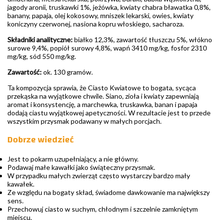
jagody aronii, truskawki 1%, jeżówka, kwiaty chabra bławatka 0,8%,
banany, papaja, olej kokosowy, mniszek lekarski, owies, kwiaty
koniczyny czerwonej, nasiona kopru włoskiego, sacharoza.
Składniki analityczne:
białko 12,3%, zawartość tłuszczu 5%, włókno
surowe 9,4%, popiół surowy 4,8%, wapń 3410 mg/kg, fosfor 2310
mg/kg, sód 550 mg/kg.
Zawartość:
ok. 130 gramów.
Ta kompozycja sprawia, że Ciasto Kwiatowe to bogata, sycąca
przekąska na wyjątkowe chwile. Siano, zioła i kwiaty zapewniają
aromat i konsystencję, a marchewka, truskawka, banan i papaja
dodają ciastu wyjątkowej apetyczności. W rezultacie jest to przede
wszystkim przysmak podawany w małych porcjach.
Dobrze wiedzieć
Jest to pokarm uzupełniający, a nie główny.
Podawaj małe kawałki jako świąteczny przysmak.
W przypadku małych zwierząt często wystarczy bardzo mały
kawałek.
Ze względu na bogaty skład, świadome dawkowanie ma największy
sens.
Przechowuj ciasto w suchym, chłodnym i szczelnie zamkniętym
miejscu.