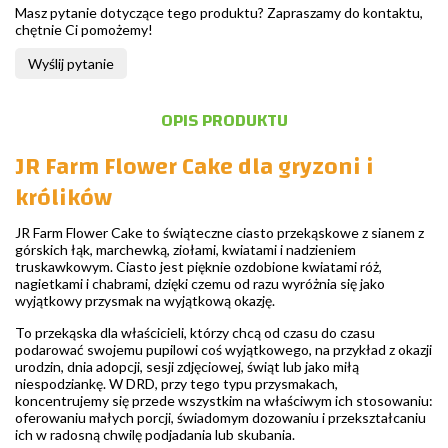
Masz pytanie dotyczące tego produktu? Zapraszamy do kontaktu,
chętnie Ci pomożemy!
Wyślij pytanie
OPIS PRODUKTU
JR Farm Flower Cake dla gryzoni i
królików
JR Farm Flower Cake to świąteczne ciasto przekąskowe z sianem z
górskich łąk, marchewką, ziołami, kwiatami i nadzieniem
truskawkowym. Ciasto jest pięknie ozdobione kwiatami róż,
nagietkami i chabrami, dzięki czemu od razu wyróżnia się jako
wyjątkowy przysmak na wyjątkową okazję.
To przekąska dla właścicieli, którzy chcą od czasu do czasu
podarować swojemu pupilowi coś wyjątkowego, na przykład z okazji
urodzin, dnia adopcji, sesji zdjęciowej, świąt lub jako miłą
niespodziankę. W DRD, przy tego typu przysmakach,
koncentrujemy się przede wszystkim na właściwym ich stosowaniu:
oferowaniu małych porcji, świadomym dozowaniu i przekształcaniu
ich w radosną chwilę podjadania lub skubania.