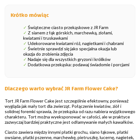
Krótko mówiąc
✓
Świąteczne ciasto przekąskowe z JR Farm
✓
Z sianem z łąk górskich, marchewką, ziołami,
kwiatami i truskawkami
✓
Udekorowane kwiatami róż, nagietkami i chabrami
✓
Świetnie sprawdzi się jako specjalna okazja lub
okazja do zrobienia zdjęcia
✓
Nadaje się dla wszystkich gryzoni i królików
✓
Dodatkowa przekąska: podawaj świadomie i porcjami
Dlaczego warto wybrać JR Farm Flower Cake?
Tort JR Farm Flower Cake jest szczególnie efektowny, ponieważ
wygląda jak mały tort dla zwierząt. Połączenie kwiatów, ziół i
solidnej foremki sprawia, że przekąska od razu nabiera wyjątkowego
charakteru. Tort można wyeksponować w całości, ale w praktyce
zazwyczaj bardziej praktyczne jest odłamywanie małych kawałków.
Ciasto zawiera między innymi płatki grochu, siano łąkowe, płatki
owsiane, płatki pszenne, marchewkę, pietruszkę, lucernę, nagietek,