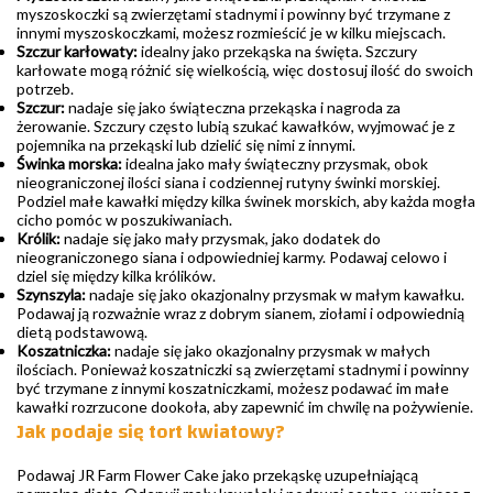
myszoskoczki są zwierzętami stadnymi i powinny być trzymane z
innymi myszoskoczkami, możesz rozmieścić je w kilku miejscach.
Szczur karłowaty:
idealny jako przekąska na święta. Szczury
karłowate mogą różnić się wielkością, więc dostosuj ilość do swoich
potrzeb.
Szczur:
nadaje się jako świąteczna przekąska i nagroda za
żerowanie. Szczury często lubią szukać kawałków, wyjmować je z
pojemnika na przekąski lub dzielić się nimi z innymi.
Świnka morska:
idealna jako mały świąteczny przysmak, obok
nieograniczonej ilości siana i codziennej rutyny świnki morskiej.
Podziel małe kawałki między kilka świnek morskich, aby każda mogła
cicho pomóc w poszukiwaniach.
Królik:
nadaje się jako mały przysmak, jako dodatek do
nieograniczonego siana i odpowiedniej karmy. Podawaj celowo i
dziel się między kilka królików.
Szynszyla:
nadaje się jako okazjonalny przysmak w małym kawałku.
Podawaj ją rozważnie wraz z dobrym sianem, ziołami i odpowiednią
dietą podstawową.
Koszatniczka:
nadaje się jako okazjonalny przysmak w małych
ilościach. Ponieważ koszatniczki są zwierzętami stadnymi i powinny
być trzymane z innymi koszatniczkami, możesz podawać im małe
kawałki rozrzucone dookoła, aby zapewnić im chwilę na pożywienie.
Jak podaje się tort kwiatowy?
Podawaj JR Farm Flower Cake jako przekąskę uzupełniającą