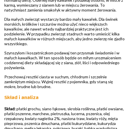
normalną dietę. Oderwij mały kawałek i podawaj osobno, w misce z
karmą, wymieszany z sianem lub w miejscu żerowania. To
natychmiast zamienia smakołyk w aktywny moment żerowania.
Dla małych zwierząt wystarczy bardzo mały kawałek. Dla świnek
morskich, królików i szczurów można użyć nieco większych
kawałków, ale nawet wtedy najbardziej praktyczne jest ich
podzielenie. W przypadku zwierząt stadnych warto umieścić kilka
małych kawałków w różnych miejscach, aby jedno zwierzę nie zjadło
wszystkiego.
Szynszylom i koszatniczkom podawaj ten przysmak świadomie i w
małych kawałkach. W ten sposób będzie on miłym urozmaiceniem
codziennej diety składającej się z siana, ziół, liści i odpowiedniego
pożywienia.
Przechowuj resztki ciasta w suchym, chłodnym i szczelnie
zamkniętym miejscu. Wyjmij resztki z pojemnika, gdy staną się
mokre, brudne lub brudne.
Skład i analiza
Skład:
płatki grochu, siano łąkowe, skrobia roślinna, płatki owsiane,
płatki pszenne, marchew, pietruszka, lucerna, pszenica, olej
rzepakowy, kwiaty nagietka 2%, nasiona traw, kwiaty róży, mięta
pieprzowa, pszenica dmuchana, płatki kukurydziane, kukurydza
dmuchana, melisa lekarska, pokrzywa, buraki, babka wąskolistna,