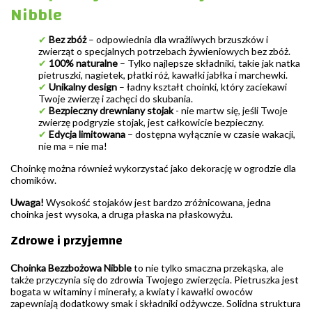
Nibble
✔
Bez zbóż
– odpowiednia dla wrażliwych brzuszków i
zwierząt o specjalnych potrzebach żywieniowych bez zbóż.
✔
100% naturalne
– Tylko najlepsze składniki, takie jak natka
pietruszki, nagietek, płatki róż, kawałki jabłka i marchewki.
✔
Unikalny design
– ładny kształt choinki, który zaciekawi
Twoje zwierzę i zachęci do skubania.
✔
Bezpieczny drewniany stojak
- nie martw się, jeśli Twoje
zwierzę podgryzie stojak, jest całkowicie bezpieczny.
✔
Edycja limitowana
– dostępna wyłącznie w czasie wakacji,
nie ma = nie ma!
Choinkę można również wykorzystać jako dekorację w ogrodzie dla
chomików.
Uwaga!
Wysokość stojaków jest bardzo zróżnicowana, jedna
choinka jest wysoka, a druga płaska na płaskowyżu.
Zdrowe i przyjemne
Choinka Bezzbożowa Nibble
to nie tylko smaczna przekąska, ale
także przyczynia się do zdrowia Twojego zwierzęcia. Pietruszka jest
bogata w witaminy i minerały, a kwiaty i kawałki owoców
zapewniają dodatkowy smak i składniki odżywcze. Solidna struktura