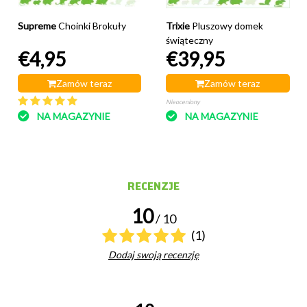
Supreme
Choinki Brokuły
Trixie
Pluszowy domek
świąteczny
€4,95
€39,95
Zamów teraz
Zamów teraz
Nieoceniony
NA MAGAZYNIE
NA MAGAZYNIE
RECENZJE
10
/ 10
(1)
Dodaj swoją recenzję