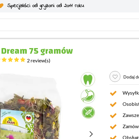
Specjaliści od gryzoni od 2011 roku
a Dream 75 gramów
2 review(s)
Dodaj do
Wysyłk
Osobist
Zawsze 
Zamówio
Obsługa