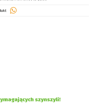
dukt
wymagających szynszyli!