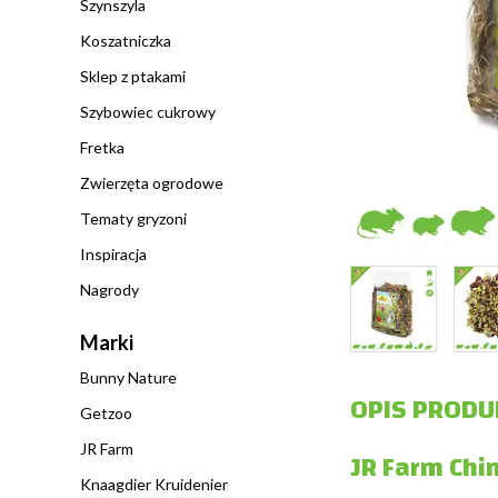
Szynszyla
Koszatniczka
Sklep z ptakami
Szybowiec cukrowy
Fretka
Zwierzęta ogrodowe
Tematy gryzoni
Inspiracja
Nagrody
Marki
Bunny Nature
OPIS PRODU
Getzoo
JR Farm
JR Farm Chi
Knaagdier Kruidenier