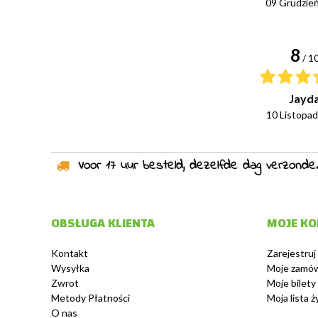
09 Grudzie
8
/ 1
Jayd
10 Listopa
Voor 17 uur besteld, dezelfde dag verzonden!
OBSŁUGA KLIENTA
MOJE K
Kontakt
Zarejestruj 
Wysyłka
Moje zamów
Zwrot
Moje bilety
Metody Płatności
Moja lista 
O nas