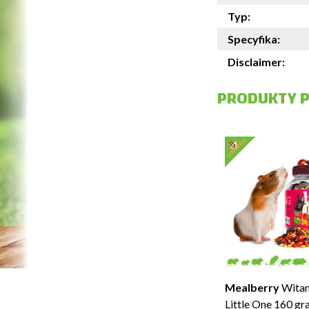
Typ:
Specyfika:
Disclaimer:
PRODUKTY 
JR Farm
Hay House Wortel
€15,95
Zamów teraz
NA MAGAZYNIE
Mealberry
Witam
Little One 160 g