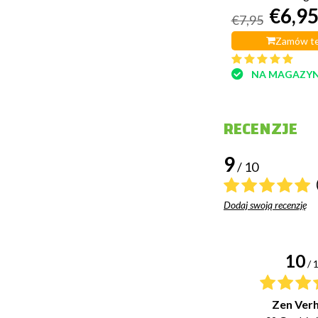
€6,9
€7,95
Zamów te
NA MAGAZYN
RECENZJE
9
/ 10
Dodaj swoją recenzję
10
/ 
Zen Ver