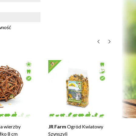
ywność
JR Fa
Nature
€8,
NA
a wierzby
JR Farm
Ogród Kwiatowy
łko 8 cm
Szynszyli