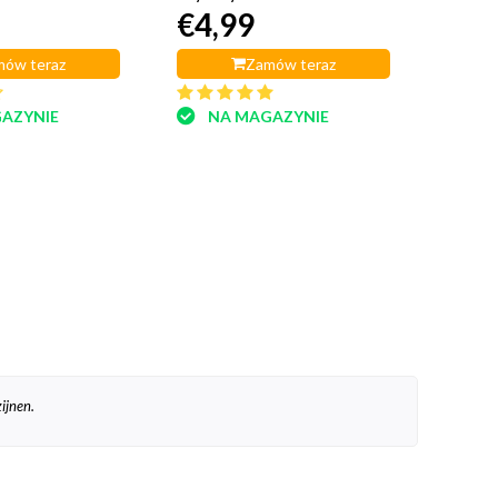
€4,99
ów teraz
Zamów teraz
AZYNIE
NA MAGAZYNIE
ijnen.