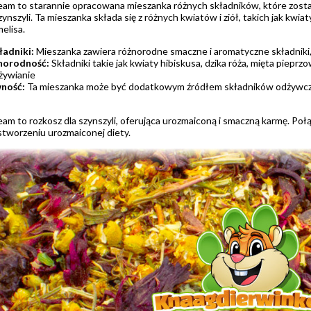
ream to starannie opracowana mieszanka różnych składników, które zosta
nszyli. Ta mieszanka składa się z różnych kwiatów i ziół, takich jak kwiat
elisa.
adniki:
Mieszanka zawiera różnorodne smaczne i aromatyczne składniki,
norodność:
Składniki takie jak kwiaty hibiskusa, dzika róża, mięta pieprz
żywianie
ność:
Ta mieszanka może być dodatkowym źródłem składników odżywczych
ream to rozkosz dla szynszyli, oferująca urozmaiconą i smaczną karmę. P
stworzeniu urozmaiconej diety.