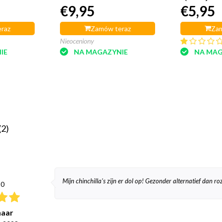
5
€9,95
€5,95
400 gramów
raz
Zamów teraz
Zam
Nieoceniony
IE
NA MAGAZYNIE
NA MAG
(2)
Mijn chinchilla's zijn er dol op! Gezonder alternatief dan roz
10
haar