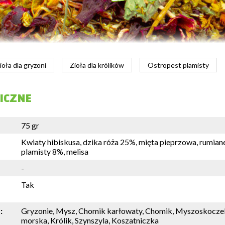
ioła dla gryzoni
Zioła dla królików
Ostropest plamisty
ICZNE
75 gr
Kwiaty hibiskusa, dzika róża 25%, mięta pieprzowa, rumian
plamisty 8%, melisa
-
Tak
:
Gryzonie, Mysz, Chomik karłowaty, Chomik, Myszoskoczek
morska, Królik, Szynszyla, Koszatniczka