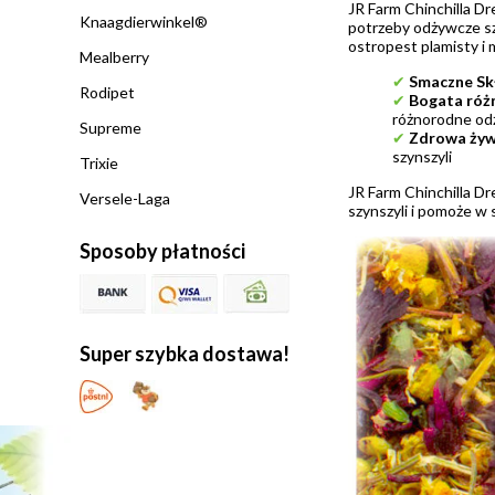
JR Farm Chinchilla D
Knaagdierwinkel®
potrzeby odżywcze szy
ostropest plamisty i m
Mealberry
✔
Smaczne Skł
Rodipet
✔
Bogata róż
różnorodne od
Supreme
✔
Zdrowa żyw
szynszyli
Trixie
JR Farm Chinchilla D
Versele-Laga
szynszyli i pomoże w 
Sposoby płatności
Super szybka dostawa!