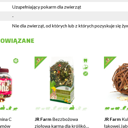
Uzupełniający pokarm dla zwierząt
-
Nie dla zwierząt, od których lub z których pozyskuje się ż
POWIĄZANE
ina C
JR Farm
Bezzbożowa
JR Farm
Kul
ramów
ziołowa karma dla królików
łąkowej Jab