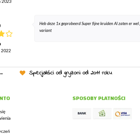
ń 2023
Heb deze 1x geprobeerd Super fijne kruiden Al zaten er wel 
0
variant
a
d 2022
Specjaliści od gryzoni od 2011 roku
ONTO
SPOSOBY PŁATNOŚCI
się
ienia
życzeń