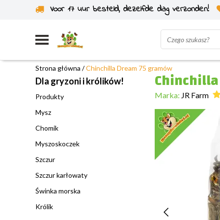
Voor 17 uur besteld, dezelfde dag verzonden!
Wysyłka z własnego magazynu
Strona główna
/
Chinchilla Dream 75 gramów
Chinchill
Dla gryzoni i królików!
Marka:
JR Farm
Produkty
Mysz
Chomik
Myszoskoczek
Szczur
Szczur karłowaty
Świnka morska
Królik