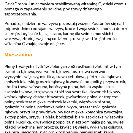
CaviaDroom Junior zawiera stabilizowaną witaminę C, dzięki czemu
pomaga w zapewnieniu solidnej podstawy dziennego
zapotrzebowania.
Ponadto, codzienne warzywa pozostają ważne. Zastanów się nad
odpowiednimi rodzajami warzyw, które Twoja świnka morska dobrze
toleruje. Logicznie łącząc siano, karmę dla świnek morskich i
warzywa, zbudujesz jasną codzienną rutynę, w której błonnik i
witamina C znajdą swoje miejsce.
Mieszanina
Plony trwałych użytków zielonych z 63 roślinami i ziołami, w tym
tymotka łąkowa, wyczyniec łąkowy, kostrzewa czerwona,
wyczyniec większy, mietlica, trawa cebulowa, pietruszka łąkowa,
mniszek lekarski, groszek łąkowy, krwawnik pospolity, przywrotnik,
słodka trawa wiosenna, koniczyna polna, babka wąskolistna,
szałwia łąkowa, trzęsawka, stokłosa szorstka, dzwonek łąkowy,
kminek łąkowy, chaber bławatek, gwiazdnica polna, ostropest
polny, stokłosa miękka, mniszek lekarski, wiązówka błotna,
gwiazdnica polna, poziomka polna, wyka, przetacznik, gwiazda
łąkowa, przytulia prawdziwa, owsica miękka, komonica zwyczajna,
skrzyp polny, przytulia biała, bodziszek biały, stokrotka, wiązówka
polna, kukułka, krwawnica pospolita, niezapominajka polna, owies
gładki, wiechlina jednoroczna, krwiściąg wielki, wyka wąskolistna,
skalnica, pięciornik, pięciornik rozłogowy, pierwiosnek, kuklik