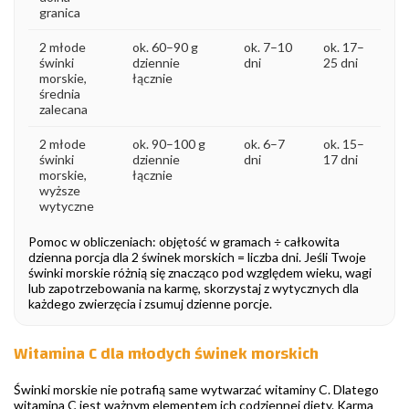
granica
2 młode
ok. 60–90 g
ok. 7–10
ok. 17–
świnki
dziennie
dni
25 dni
morskie,
łącznie
średnia
zalecana
2 młode
ok. 90–100 g
ok. 6–7
ok. 15–
świnki
dziennie
dni
17 dni
morskie,
łącznie
wyższe
wytyczne
Pomoc w obliczeniach: objętość w gramach ÷ całkowita
dzienna porcja dla 2 świnek morskich = liczba dni. Jeśli Twoje
świnki morskie różnią się znacząco pod względem wieku, wagi
lub zapotrzebowania na karmę, skorzystaj z wytycznych dla
każdego zwierzęcia i zsumuj dzienne porcje.
Witamina C dla młodych świnek morskich
Świnki morskie nie potrafią same wytwarzać witaminy C. Dlatego
witamina C jest ważnym elementem ich codziennej diety. Karma