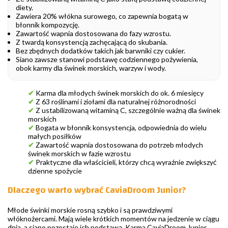
diety.
Zawiera 20% włókna surowego, co zapewnia bogatą w
błonnik kompozycję.
Zawartość wapnia dostosowana do fazy wzrostu.
Z twardą konsystencją zachęcającą do skubania.
Bez zbędnych dodatków takich jak barwniki czy cukier.
Siano zawsze stanowi podstawę codziennego pożywienia,
obok karmy dla świnek morskich, warzyw i wody.
✔
Karma dla młodych świnek morskich do ok. 6 miesięcy
✔
Z 63 roślinami i ziołami dla naturalnej różnorodności
✔
Z ustabilizowaną witaminą C, szczególnie ważną dla świnek
morskich
✔
Bogata w błonnik konsystencja, odpowiednia do wielu
małych posiłków
✔
Zawartość wapnia dostosowana do potrzeb młodych
świnek morskich w fazie wzrostu
✔
Praktyczne dla właścicieli, którzy chcą wyraźnie zwiększyć
dzienne spożycie
Dlaczego warto wybrać CaviaDroom Junior?
Młode świnki morskie rosną szybko i są prawdziwymi
włóknożercami. Mają wiele krótkich momentów na jedzenie w ciągu
dnia, a siano pozostaje ich podstawą. Karma CaviaDroom Junior