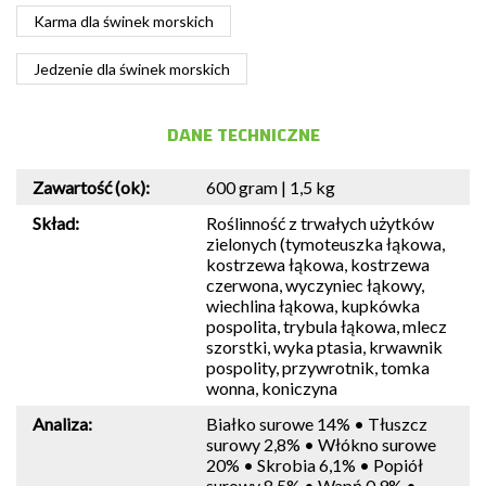
Karma dla świnek morskich
Jedzenie dla świnek morskich
DANE TECHNICZNE
Zawartość (ok):
600 gram | 1,5 kg
Skład:
Roślinność z trwałych użytków
zielonych (tymoteuszka łąkowa,
kostrzewa łąkowa, kostrzewa
czerwona, wyczyniec łąkowy,
wiechlina łąkowa, kupkówka
pospolita, trybula łąkowa, mlecz
szorstki, wyka ptasia, krwawnik
pospolity, przywrotnik, tomka
wonna, koniczyna
Analiza:
Białko surowe 14% • Tłuszcz
surowy 2,8% • Włókno surowe
20% • Skrobia 6,1% • Popiół
surowy 8,5% • Wapń 0,9% •