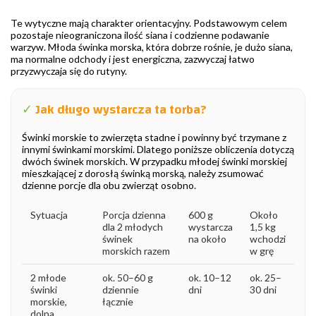
Te wytyczne mają charakter orientacyjny. Podstawowym celem
pozostaje nieograniczona ilość siana i codzienne podawanie
warzyw. Młoda świnka morska, która dobrze rośnie, je dużo siana,
ma normalne odchody i jest energiczna, zazwyczaj łatwo
przyzwyczaja się do rutyny.
✓
Jak długo wystarcza ta torba?
Świnki morskie to zwierzęta stadne i powinny być trzymane z
innymi świnkami morskimi. Dlatego poniższe obliczenia dotyczą
dwóch świnek morskich. W przypadku młodej świnki morskiej
mieszkającej z dorosłą świnką morską, należy zsumować
dzienne porcje dla obu zwierząt osobno.
Sytuacja
Porcja dzienna
600 g
Około
dla 2 młodych
wystarcza
1,5 kg
świnek
na około
wchodzi
morskich razem
w grę
2 młode
ok. 50–60 g
ok. 10–12
ok. 25–
świnki
dziennie
dni
30 dni
morskie,
łącznie
dolna