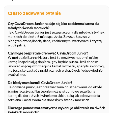
Często zadawane pytania
Czy CaviaDroom Junior nadaje się jako codzienna karma dla
młodych świnek morskich?
Tak, CaviaDroom Junior jest przeznaczony dla młodych świnek
morskich do około 6 miesiąca życia. Zawsze łącz go z
nieograniczoną ilością siana, codziennymi warzywami i czystą
wodą pitną.
Czy mogę bezpłatnie oferować CaviaDroom Junior?
W metodzie Bunny Nature jest to możliwe: napełnij miskę
karmą i napełniaj ją dopiero, gdy będzie pusta. Jeśli chcesz
uzyskać więcej informacji na temat wzrostu, apetytu i kondycji,
możesz skorzystać z praktycznych wskazówek i odpowiednio
zważyć psa.
Do kiedy mam karmić CaviaDroom Junior?
Ta odmiana junior jest przeznaczona do stosowania do około
6. miesiąca życia. Następnie można stopniowo przejść na
karmę dla dorosłych świnek morskich, taką jak odpowiednia
odmiana CaviaDroom dla dorosłych świnek morskich.
Dlaczego pomoc matematyczna wykonuje obliczenia na dwóch
świnkach morskich?