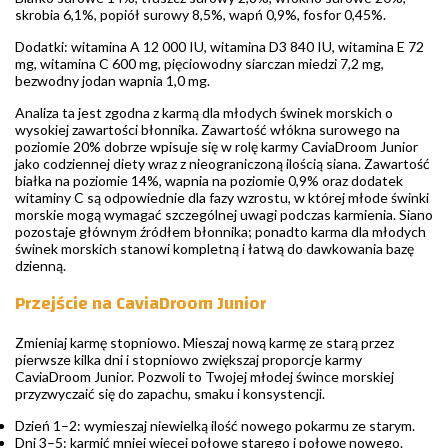
skrobia 6,1%, popiół surowy 8,5%, wapń 0,9%, fosfor 0,45%.
Dodatki: witamina A 12 000 IU, witamina D3 840 IU, witamina E 72
mg, witamina C 600 mg, pięciowodny siarczan miedzi 7,2 mg,
bezwodny jodan wapnia 1,0 mg.
Analiza ta jest zgodna z karmą dla młodych świnek morskich o
wysokiej zawartości błonnika. Zawartość włókna surowego na
poziomie 20% dobrze wpisuje się w rolę karmy CaviaDroom Junior
jako codziennej diety wraz z nieograniczoną ilością siana. Zawartość
białka na poziomie 14%, wapnia na poziomie 0,9% oraz dodatek
witaminy C są odpowiednie dla fazy wzrostu, w której młode świnki
morskie mogą wymagać szczególnej uwagi podczas karmienia. Siano
pozostaje głównym źródłem błonnika; ponadto karma dla młodych
świnek morskich stanowi kompletną i łatwą do dawkowania bazę
dzienną.
Przejście na CaviaDroom Junior
Zmieniaj karmę stopniowo. Mieszaj nową karmę ze starą przez
pierwsze kilka dni i stopniowo zwiększaj proporcje karmy
CaviaDroom Junior. Pozwoli to Twojej młodej śwince morskiej
przyzwyczaić się do zapachu, smaku i konsystencji.
Dzień 1–2: wymieszaj niewielką ilość nowego pokarmu ze starym.
Dni 3–5: karmić mniej więcej połowę starego i połowę nowego.