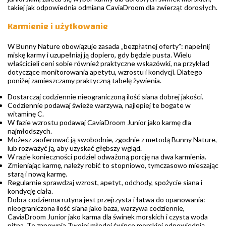
takiej jak odpowiednia odmiana CaviaDroom dla zwierząt dorosłych.
Karmienie i użytkowanie
W Bunny Nature obowiązuje zasada „bezpłatnej oferty”: napełnij
miskę karmy i uzupełniaj ją dopiero, gdy będzie pusta. Wielu
właścicieli ceni sobie również praktyczne wskazówki, na przykład
dotyczące monitorowania apetytu, wzrostu i kondycji. Dlatego
poniżej zamieszczamy praktyczną tabelę żywienia.
Dostarczaj codziennie nieograniczoną ilość siana dobrej jakości.
Codziennie podawaj świeże warzywa, najlepiej te bogate w
witaminę C.
W fazie wzrostu podawaj CaviaDroom Junior jako karmę dla
najmłodszych.
Możesz zaoferować ją swobodnie, zgodnie z metodą Bunny Nature,
lub rozważyć ją, aby uzyskać głębszy wgląd.
W razie konieczności podziel odważoną porcję na dwa karmienia.
Zmieniając karmę, należy robić to stopniowo, tymczasowo mieszając
starą i nową karmę.
Regularnie sprawdzaj wzrost, apetyt, odchody, spożycie siana i
kondycję ciała.
Dobra codzienna rutyna jest przejrzysta i łatwa do opanowania:
nieograniczona ilość siana jako baza, warzywa codziennie,
CaviaDroom Junior jako karma dla świnek morskich i czysta woda
pitna. To zapewnia Twojej młodej śwince morskiej odpowiednią