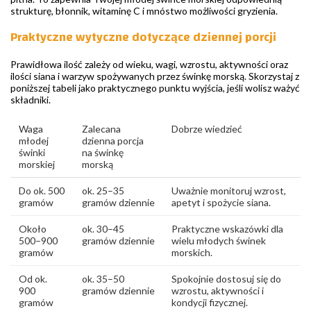
strukturę, błonnik, witaminę C i mnóstwo możliwości gryzienia.
Praktyczne wytyczne dotyczące dziennej porcji
Prawidłowa ilość zależy od wieku, wagi, wzrostu, aktywności oraz
ilości siana i warzyw spożywanych przez świnkę morską. Skorzystaj z
poniższej tabeli jako praktycznego punktu wyjścia, jeśli wolisz ważyć
składniki.
Waga
Zalecana
Dobrze wiedzieć
młodej
dzienna porcja
świnki
na świnkę
morskiej
morską
Do ok. 500
ok. 25–35
Uważnie monitoruj wzrost,
gramów
gramów dziennie
apetyt i spożycie siana.
Około
ok. 30–45
Praktyczne wskazówki dla
500–900
gramów dziennie
wielu młodych świnek
gramów
morskich.
Od ok.
ok. 35–50
Spokojnie dostosuj się do
900
gramów dziennie
wzrostu, aktywności i
gramów
kondycji fizycznej.