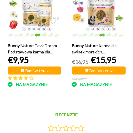
Bunny Nature
CaviaDroom
Bunny Nature
Karma dla
Podstawowa karma dla
świnek morskich
€9,95
€15,95
świnek morskich
CaviaDroom Flowers
€16,95
Zamów teraz
Zamów teraz
Nieoceniony
NA MAGAZYNIE
NA MAGAZYNIE
RECENZJE