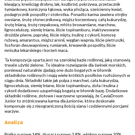
kiwający, krwiściąg drobny, lak, kozibród, pokrzywa, przetacznik
tymiankowy, koniczyna łąkowa, wyka płożąca, sześcienny kwiat,
podagrycznik pospolity i stokrotka. Ponadto karma zawiera otręby
owsiane, śrutę słonecznikową, miąższ korzeniowy, całą kukurydzę,
śrutę lnianą, śrutę rzepakową, młóto browarniane, marchew,
lignocelulozę, siemię lniane, liście topinamburu, inaktywowane
drożdże piwne, paprykę, liście mięty, inulinę z cykorii, komosę
ryżową, amarantus, miąższ aronii, węglan wapnia, liście pietruszki,
fosforan dwuwapniowy, rumianek, krwawnik pospolity, liście
mniszka lekarskiego i korzeń maca.
Ta kompozycja oparta jest na szerokiej bazie roślinnej, jaką stanowią
trwałe użytki zielone. To idealne rozwiązanie dla świnek morskich,
ponieważ naturalnie zjadają one dużo bogatych w błonnik
składników roślinnych i mają wiele krótkich posiłków rozłożonych w
ciągu dnia. Składniki takie jak pulpa z marchwi, cała kukurydza,
lignoceluloza, siemię lniane, liście topinamburu, zioła i inulina z
cykorii dodatkowo uzupełniają bogatą w błonnik bazę. Dodatkowe
składniki roślinne, ziołowe i warzywne sprawiają, że CaviaDroom
Junior to zróżnicowana karma dla juniorów, która doskonale
komponuje się z nieograniczoną ilością siana i codziennymi porcjami
warzyw.
Analiza
Białko surowe 14%, tłuszcz surowy 2,8%, włókno surowe 20%,