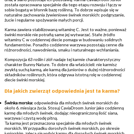
została opracowana specjalnie dla tego etapu rozwoju i łączy w
sobie bogatą w błonnik bazę roślinną. To dobrze wpisuje się w
naturalne zachowania żywieniowe świnek morskich: podgryzanie,
żucie i regularne spożywanie małych porcji.
Karma zawiera stabilizowaną witaminę C. Jest to ważne, ponieważ
świnki morskie nie potrafią same jej wytwarzać. Stałe źródło
witaminy C w codziennej diecie pomaga w budowaniu solidnych
fundamentów. Ponadto codzienne warzywa pozostają cenne dla
różnorodności, nawodnienia, smaku i naturalnego wchłaniania.
Kompozycja 63 roślin i ziół nadaje tej karmie charakterystyczny
charakter Bunny Nature. To dobre dla właścicieli: nie karmisz
zwykłą suchą karmą, ale karmą dla juniorów o dużej różnorodności
składników roślinnych, która odgrywa istotną rolę w codziennej
diecie świnki morskiej.
Dla jakich zwierząt odpowiednia jest ta karma?
Świnka morska:
odpowiednia dla młodych świnek morskich do
około 6. miesiąca życia. Stosuj CaviaDroom Junior jako codzienną
karmę dla młodych świnek, dodając nieograniczoną ilość siana,
warzywa i czystą wodę pitną.
Ta karma jest przeznaczona specjalnie dla młodych świnek
morskich. W przypadku dorosłych świnek morskich, po okresie
juniorskim, zaleca się wybór karmy dla dorosłych świnek morskich,