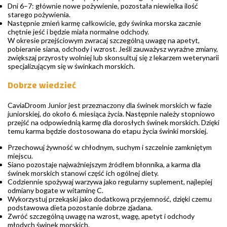
Dni 6–7: głównie nowe pożywienie, pozostała niewielka ilość
starego pożywienia.
Następnie zmień karmę całkowicie, gdy świnka morska zacznie
chętnie jeść i będzie miała normalne odchody.
W okresie przejściowym zwracaj szczególną uwagę na apetyt,
pobieranie siana, odchody i wzrost. Jeśli zauważysz wyraźne zmiany,
zwiększaj przyrosty wolniej lub skonsultuj się z lekarzem weterynarii
specjalizującym się w świnkach morskich.
Dobrze wiedzieć
CaviaDroom Junior jest przeznaczony dla świnek morskich w fazie
juniorskiej, do około 6. miesiąca życia. Następnie należy stopniowo
przejść na odpowiednią karmę dla dorosłych świnek morskich. Dzięki
temu karma będzie dostosowana do etapu życia świnki morskiej.
Przechowuj żywność w chłodnym, suchym i szczelnie zamkniętym
miejscu.
Siano pozostaje najważniejszym źródłem błonnika, a karma dla
świnek morskich stanowi część ich ogólnej diety.
Codziennie spożywaj warzywa jako regularny suplement, najlepiej
odmiany bogate w witaminę C.
Wykorzystuj przekąski jako dodatkową przyjemność, dzięki czemu
podstawowa dieta pozostanie dobrze zjadana.
Zwróć szczególną uwagę na wzrost, wagę, apetyt i odchody
młodych świnek morskich.