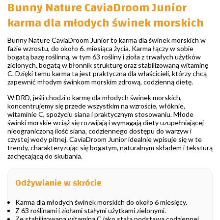
Bunny Nature CaviaDroom Junior
karma dla młodych świnek morskich
Bunny Nature CaviaDroom Junior to karma dla świnek morskich w
fazie wzrostu, do około 6. miesiąca życia. Karma łączy w sobie
bogatą bazę roślinną, w tym 63 rośliny i zioła z trwałych użytków
zielonych, bogatą w błonnik strukturę oraz stabilizowaną witaminę
C. Dzięki temu karma ta jest praktyczna dla właścicieli, którzy chcą
zapewnić młodym świnkom morskim zdrową, codzienną dietę.
W DRD, jeśli chodzi o karmę dla młodych świnek morskich,
koncentrujemy się przede wszystkim na wzroście, włóknie,
witaminie C, spożyciu siana i praktycznym stosowaniu. Młode
świnki morskie wciąż się rozwijają i wymagają diety uzupełniającej
nieograniczoną ilość siana, codziennego dostępu do warzyw i
czystej wody pitnej. CaviaDroom Junior idealnie wpisuje się w te
trendy, charakteryzując się bogatym, naturalnym składem i teksturą
zachęcającą do skubania.
Odżywianie w skrócie
Karma dla młodych świnek morskich do około 6 miesięcy.
Z 63 roślinami i ziołami stałymi użytkami zielonymi.
Ze stabilizowaną witaminą C jako stałą podstawą codziennej