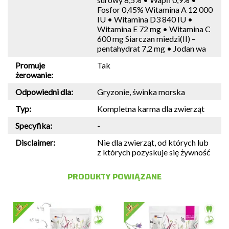
Fosfor 0,45% Witamina A 12 000
IU • Witamina D3 840 IU •
Witamina E 72 mg • Witamina C
600 mg Siarczan miedzi(II) –
pentahydrat 7,2 mg • Jodan wa
Promuje
Tak
żerowanie:
Odpowiedni dla:
Gryzonie, świnka morska
Typ:
Kompletna karma dla zwierząt
Specyfika:
-
Disclaimer:
Nie dla zwierząt, od których lub
z których pozyskuje się żywność
PRODUKTY POWIĄZANE