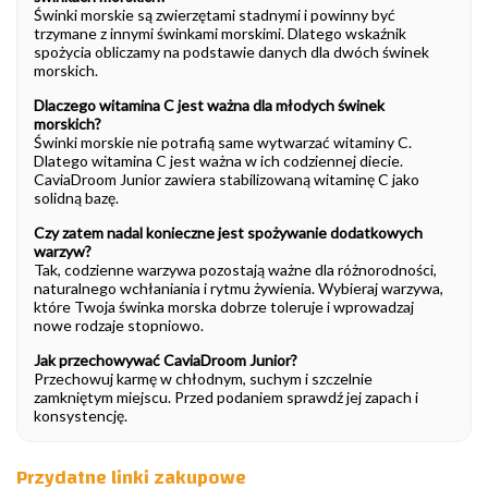
Świnki morskie są zwierzętami stadnymi i powinny być
trzymane z innymi świnkami morskimi. Dlatego wskaźnik
spożycia obliczamy na podstawie danych dla dwóch świnek
morskich.
Dlaczego witamina C jest ważna dla młodych świnek
morskich?
Świnki morskie nie potrafią same wytwarzać witaminy C.
Dlatego witamina C jest ważna w ich codziennej diecie.
CaviaDroom Junior zawiera stabilizowaną witaminę C jako
solidną bazę.
Czy zatem nadal konieczne jest spożywanie dodatkowych
warzyw?
Tak, codzienne warzywa pozostają ważne dla różnorodności,
naturalnego wchłaniania i rytmu żywienia. Wybieraj warzywa,
które Twoja świnka morska dobrze toleruje i wprowadzaj
nowe rodzaje stopniowo.
Jak przechowywać CaviaDroom Junior?
Przechowuj karmę w chłodnym, suchym i szczelnie
zamkniętym miejscu. Przed podaniem sprawdź jej zapach i
konsystencję.
Przydatne linki zakupowe