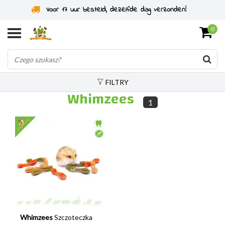
Voor 17 uur besteld, dezelfde dag verzonden!
0
FILTRY
Whimzees
1
Whimzees
Szczoteczka