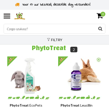
Voor 17 uur besteld, dezelfde dag verzonden!
0
FILTRY
PhytoTreat
2
PhytoTreat
EcoPets
PhytoTreat
Leucillin