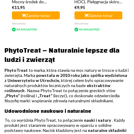
Mocny środek do
HOCL Pielęgnacja skóry
€11,95
€9,95
czyszczenia klatek
Kroplomierz 50 ml
Zamów teraz
Zamów teraz
Nieoceniony
Nieoceniony
NA MAGAZYNIE
NA MAGAZYNIE
PhytoTreat – Naturalnie lepsze dla
ludzi i zwierząt
PhytoTreat
to marka, która stawia na moc natury w trosce o ludzi i
zwierzęta. Marka
powstała w 2010 roku jako spółka wydzielona
z Uniwersytetu w Utrechcie,
której celem było opracowywanie
naturalnych produktów leczniczych na bazie
ekstraktów
roślinnych
. Nazwa PhytoTreat to połączenie greckich słów
„Phyto”
(roślina) i
„Treat”
(leczyć), co doskonale odzwierciedla
filozofię marki: wspieranie zdrowia naturalnymi składnikami.
Udowodnione naukowo i naturalne
To, co wyróżnia PhytoTreat, to połączenie
nauki i natury
. Każdy
produkt jest starannie opracowywany w oparciu o solidne
podstawy naukowe. Nacisk kładziony jest na
naturalne składniki