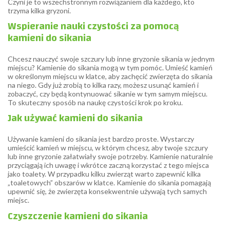
Czyni je to wszechstronnym rozwiązaniem dla każdego, kto
trzyma kilka gryzoni.
Wspieranie nauki czystości za pomocą
kamieni do sikania
Chcesz nauczyć swoje szczury lub inne gryzonie sikania w jednym
miejscu? Kamienie do sikania mogą w tym pomóc. Umieść kamień
w określonym miejscu w klatce, aby zachęcić zwierzęta do sikania
na niego. Gdy już zrobią to kilka razy, możesz usunąć kamień i
zobaczyć, czy będą kontynuować sikanie w tym samym miejscu.
To skuteczny sposób na naukę czystości krok po kroku.
Jak używać kamieni do sikania
Używanie kamieni do sikania jest bardzo proste. Wystarczy
umieścić kamień w miejscu, w którym chcesz, aby twoje szczury
lub inne gryzonie załatwiały swoje potrzeby. Kamienie naturalnie
przyciągają ich uwagę i wkrótce zaczną korzystać z tego miejsca
jako toalety. W przypadku kilku zwierząt warto zapewnić kilka
„toaletowych” obszarów w klatce. Kamienie do sikania pomagają
upewnić się, że zwierzęta konsekwentnie używają tych samych
miejsc.
Czyszczenie kamieni do sikania