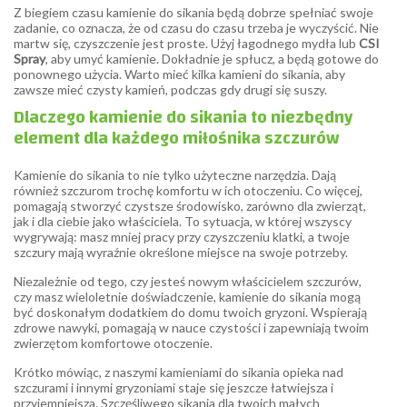
Z biegiem czasu kamienie do sikania będą dobrze spełniać swoje
zadanie, co oznacza, że od czasu do czasu trzeba je wyczyścić. Nie
martw się, czyszczenie jest proste. Użyj łagodnego mydła lub
CSI
Spray
, aby umyć kamienie. Dokładnie je spłucz, a będą gotowe do
ponownego użycia. Warto mieć kilka kamieni do sikania, aby
zawsze mieć czysty kamień, podczas gdy drugi się suszy.
Dlaczego kamienie do sikania to niezbędny
element dla każdego miłośnika szczurów
Kamienie do sikania to nie tylko użyteczne narzędzia. Dają
również szczurom trochę komfortu w ich otoczeniu. Co więcej,
pomagają stworzyć czystsze środowisko, zarówno dla zwierząt,
jak i dla ciebie jako właściciela. To sytuacja, w której wszyscy
wygrywają: masz mniej pracy przy czyszczeniu klatki, a twoje
szczury mają wyraźnie określone miejsce na swoje potrzeby.
Niezależnie od tego, czy jesteś nowym właścicielem szczurów,
czy masz wieloletnie doświadczenie, kamienie do sikania mogą
być doskonałym dodatkiem do domu twoich gryzoni. Wspierają
zdrowe nawyki, pomagają w nauce czystości i zapewniają twoim
zwierzętom komfortowe otoczenie.
Krótko mówiąc, z naszymi kamieniami do sikania opieka nad
szczurami i innymi gryzoniami staje się jeszcze łatwiejsza i
przyjemniejsza. Szczęśliwego sikania dla twoich małych