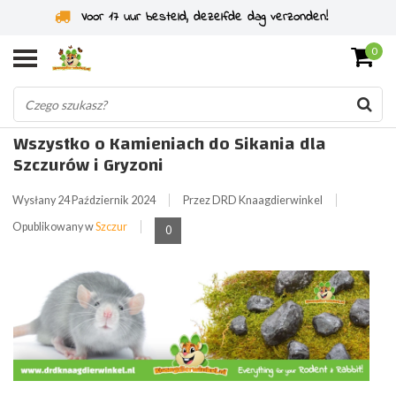
Voor 17 uur besteld, dezelfde dag verzonden!
0
Wszystko o Kamieniach do Sikania dla
Szczurów i Gryzoni
Wysłany
24 Październik 2024
Przez DRD Knaagdierwinkel
Opublikowany w
Szczur
0