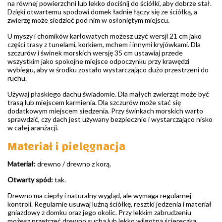
na równej powierzchni lub lekko dociśnij do ściółki, aby dobrze stał.
Dzięki otwartemu spodowi domek ładnie łączy się ze ściółką, a
zwierzę może siedzieć pod nim w osłoniętym miejscu.
U myszy i chomików karłowatych możesz użyć wersji 21 cm jako
części trasy z tunelami, korkiem, mchem i innymi kryjówkami. Dla
szczurów i świnek morskich wersję 35 cm ustawiaj przede
wszystkim jako spokojne miejsce odpoczynku przy krawędzi
wybiegu, aby w środku zostało wystarczająco dużo przestrzeni do
ruchu.
Używaj płaskiego dachu świadomie. Dla małych zwierząt może być
trasą lub miejscem karmienia. Dla szczurów może stać się
dodatkowym miejscem siedzenia. Przy świnkach morskich warto
sprawdzić, czy dach jest używany bezpiecznie i wystarczająco nisko
w całej aranżacji.
Materiał i pielęgnacja
Materiał:
drewno / drewno z korą.
Otwarty spód:
tak.
Drewno ma ciepły i naturalny wygląd, ale wymaga regularnej
kontroli. Regularnie usuwaj luźną ściółkę, resztki jedzenia i materiał
gniazdowy z domku oraz jego okolic. Przy lekkim zabrudzeniu
możesz przetrzeć drewno suchą lub lekko wilgotną ściereczką.