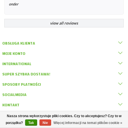
onder
view all reviews
OBSŁUGA KLIENTA
MOJE KONTO
INTERNATIONAL
SUPER SZYBKA DOSTAWA!
SPOSOBY PŁATNOŚCI
SOCIALMEDIA
KONTAKT
Nasza strona wykorzystuje pliki cookies. Czy to akceptujesz? Czy to w
© DRD Knaagdierwinkel
porządku?
Tak
Nie
Więcej informacji na temat plików cookie »