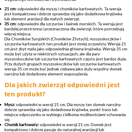
21 cm:
odpowiedni dla myszy i chomików karłowatych. Ta wersja
jest kompaktowa i dobrze sprawdza się jako dodatkowa kryjówka
lub element aranżacji dla małych zwierząt.
35 cm:
odpowiedni dla szczurów i świnek morskich. Ta wersja jest
bardziej przestronna i przeznaczona dla zwierząt, które potrzebują
więcej miejsca.
Dla Chomików Syryjskich (Chomików Złotych), myszoskoczków i
szczurów karłowatych ten produkt jest mniej oczywisty. Wersja 21
cm jest zbyt mała jako odpowiednia główna kryjówka. Wersja 35 cm
może być użyta w niektórych sytuacjach, ale dla pary
myszoskoczków lub szczurów karłowatych często jest bardzo duża.
Przy dużych grupach myszoskoczków lub szczurów karłowatych
wersja 35 cm może być jednak ciekawa jako duży wspólny domek
narożny lub dodatkowy element wyposażenia.
Dla jakich zwierząt odpowiedni jest
ten produkt?
Mysz:
odpowiedni w wersji 21 cm. Dla myszy ten domek narożny
dobrze sprawdza się jako dodatkowa kryjówka, punkt trasy lub
miejsce odpoczynku w wybiegu z kilkoma możliwościami schowania
się.
Chomik karłowaty:
odpowiedni w wersji 21 cm. Domek jest
kompaktowy i dobrze pasuje do naturalnej aranżacji lub