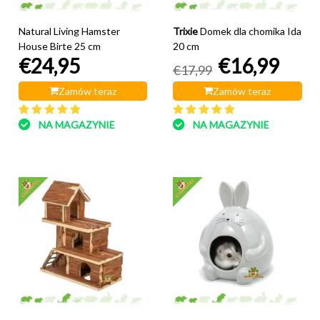
Natural Living Hamster
Trixie
Domek dla chomika Ida
House Birte 25 cm
20 cm
€24,95
€16,99
€17,99
Zamów teraz
Zamów teraz
NA MAGAZYNIE
NA MAGAZYNIE