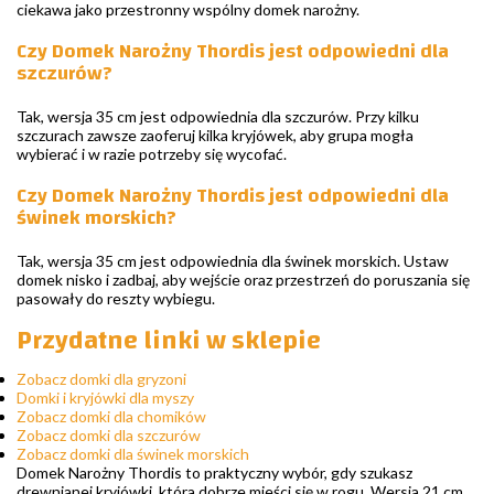
ciekawa jako przestronny wspólny domek narożny.
Czy Domek Narożny Thordis jest odpowiedni dla
szczurów?
Tak, wersja 35 cm jest odpowiednia dla szczurów. Przy kilku
szczurach zawsze zaoferuj kilka kryjówek, aby grupa mogła
wybierać i w razie potrzeby się wycofać.
Czy Domek Narożny Thordis jest odpowiedni dla
świnek morskich?
Tak, wersja 35 cm jest odpowiednia dla świnek morskich. Ustaw
domek nisko i zadbaj, aby wejście oraz przestrzeń do poruszania się
pasowały do reszty wybiegu.
Przydatne linki w sklepie
Zobacz domki dla gryzoni
Domki i kryjówki dla myszy
Zobacz domki dla chomików
Zobacz domki dla szczurów
Zobacz domki dla świnek morskich
Domek Narożny Thordis to praktyczny wybór, gdy szukasz
drewnianej kryjówki, która dobrze mieści się w rogu. Wersja 21 cm