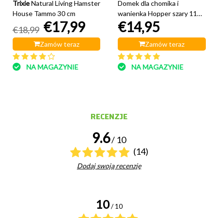
Trixie
Natural Living Hamster
Domek dla chomika i
House Tammo 30 cm
wanienka Hopper szary 11
€17,99
€14,95
cm
€18,99
Zamów teraz
Zamów teraz
NA MAGAZYNIE
NA MAGAZYNIE
RECENZJE
9.6
/ 10
(14)
Dodaj swoją recenzję
10
/ 10