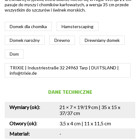
pasuje do myszy i chomików karłowatych, a wersja 35 cm przede
wszystkim do szczurów i świnek morskich.
Domek dla chomika
Hamsterscaping
Domek narożny
Drewno
Drewniany domek
Dom
TRIXIE | Industriestraße 32 24963 Tarp | DUITSLAND |
info@trixie.de
DANE TECHNICZNE
Wymiary (ok):
21 × 7 × 19/19 cm | 35 x 15 x
37/37 cm
Otwory (ok):
3,5 x 4 cm | 11 x 11,5 cm
Materiał:
-