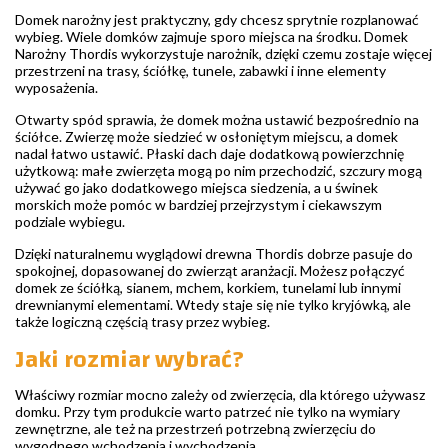
Domek narożny jest praktyczny, gdy chcesz sprytnie rozplanować
wybieg. Wiele domków zajmuje sporo miejsca na środku. Domek
Narożny Thordis wykorzystuje narożnik, dzięki czemu zostaje więcej
przestrzeni na trasy, ściółkę, tunele, zabawki i inne elementy
wyposażenia.
Otwarty spód sprawia, że domek można ustawić bezpośrednio na
ściółce. Zwierzę może siedzieć w osłoniętym miejscu, a domek
nadal łatwo ustawić. Płaski dach daje dodatkową powierzchnię
użytkową: małe zwierzęta mogą po nim przechodzić, szczury mogą
używać go jako dodatkowego miejsca siedzenia, a u świnek
morskich może pomóc w bardziej przejrzystym i ciekawszym
podziale wybiegu.
Dzięki naturalnemu wyglądowi drewna Thordis dobrze pasuje do
spokojnej, dopasowanej do zwierząt aranżacji. Możesz połączyć
domek ze ściółką, sianem, mchem, korkiem, tunelami lub innymi
drewnianymi elementami. Wtedy staje się nie tylko kryjówką, ale
także logiczną częścią trasy przez wybieg.
Jaki rozmiar wybrać?
Właściwy rozmiar mocno zależy od zwierzęcia, dla którego używasz
domku. Przy tym produkcie warto patrzeć nie tylko na wymiary
zewnętrzne, ale też na przestrzeń potrzebną zwierzęciu do
wygodnego wchodzenia i wychodzenia.