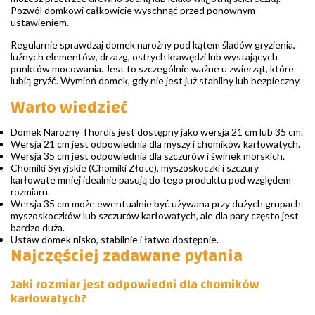
Pozwól domkowi całkowicie wyschnąć przed ponownym
ustawieniem.
Regularnie sprawdzaj domek narożny pod kątem śladów gryzienia,
luźnych elementów, drzazg, ostrych krawędzi lub wystających
punktów mocowania. Jest to szczególnie ważne u zwierząt, które
lubią gryźć. Wymień domek, gdy nie jest już stabilny lub bezpieczny.
Warto wiedzieć
Domek Narożny Thordis jest dostępny jako wersja 21 cm lub 35 cm.
Wersja 21 cm jest odpowiednia dla myszy i chomików karłowatych.
Wersja 35 cm jest odpowiednia dla szczurów i świnek morskich.
Chomiki Syryjskie (Chomiki Złote), myszoskoczki i szczury
karłowate mniej idealnie pasują do tego produktu pod względem
rozmiaru.
Wersja 35 cm może ewentualnie być używana przy dużych grupach
myszoskoczków lub szczurów karłowatych, ale dla pary często jest
bardzo duża.
Ustaw domek nisko, stabilnie i łatwo dostępnie.
Najczęściej zadawane pytania
Jaki rozmiar jest odpowiedni dla chomików
karłowatych?