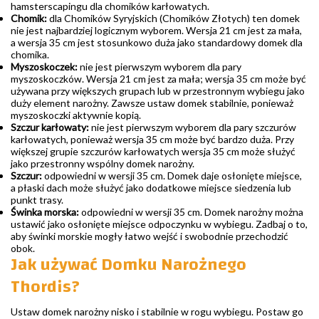
hamsterscapingu dla chomików karłowatych.
Chomik:
dla Chomików Syryjskich (Chomików Złotych) ten domek
nie jest najbardziej logicznym wyborem. Wersja 21 cm jest za mała,
a wersja 35 cm jest stosunkowo duża jako standardowy domek dla
chomika.
Myszoskoczek:
nie jest pierwszym wyborem dla pary
myszoskoczków. Wersja 21 cm jest za mała; wersja 35 cm może być
używana przy większych grupach lub w przestronnym wybiegu jako
duży element narożny. Zawsze ustaw domek stabilnie, ponieważ
myszoskoczki aktywnie kopią.
Szczur karłowaty:
nie jest pierwszym wyborem dla pary szczurów
karłowatych, ponieważ wersja 35 cm może być bardzo duża. Przy
większej grupie szczurów karłowatych wersja 35 cm może służyć
jako przestronny wspólny domek narożny.
Szczur:
odpowiedni w wersji 35 cm. Domek daje osłonięte miejsce,
a płaski dach może służyć jako dodatkowe miejsce siedzenia lub
punkt trasy.
Świnka morska:
odpowiedni w wersji 35 cm. Domek narożny można
ustawić jako osłonięte miejsce odpoczynku w wybiegu. Zadbaj o to,
aby świnki morskie mogły łatwo wejść i swobodnie przechodzić
obok.
Jak używać Domku Narożnego
Thordis?
Ustaw domek narożny nisko i stabilnie w rogu wybiegu. Postaw go