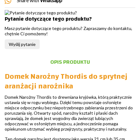
Share with
Whatsapp
Pytanie dotyczące tego produktu?
Masz pytanie dotyczące tego produktu? Zapraszamy do kontaktu,
chętnie Ci pomożemy!
Wyślij pytanie
OPIS PRODUKTU
Domek Narożny Thordis do sprytnej
aranżacji narożnika
Domek Narożny Thordis to drewniana kryjówka, którą praktycznie
ustawia się w rogu wybiegu. Dzięki temu powstaje osłonięte
miejsce odpoczynku bez niepotrzebnego zabierania przestrzeni do
poruszania się. Otwarty spód, narożny kształt i płaski dach
sprawiają, że domek jest wygodny dla zwierząt lubiących
odpoczywać w osłoniętym miejscu, a jednocześnie pomaga
opiekunom utrzymać wybieg przejrzysty, praktyczny i naturalny.
Ten domek narożny jest dostępny jako wersja 21 cm lub 35 cm.