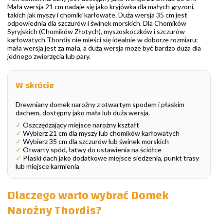
Mała wersja 21 cm nadaje się jako kryjówka dla małych gryzoni,
takich jak myszy i chomiki karłowate. Duża wersja 35 cm jest
odpowiednia dla szczurów i świnek morskich. Dla Chomików
Syryjskich (Chomików Złotych), myszoskoczków i szczurów
karłowatych Thordis nie mieści się idealnie w doborze rozmiaru:
mała wersja jest za mała, a duża wersja może być bardzo duża dla
jednego zwierzęcia lub pary.
W skrócie
Drewniany domek narożny z otwartym spodem i płaskim
dachem, dostępny jako mała lub duża wersja.
✓
Oszczędzający miejsce narożny kształt
✓
Wybierz 21 cm dla myszy lub chomików karłowatych
✓
Wybierz 35 cm dla szczurów lub świnek morskich
✓
Otwarty spód, łatwy do ustawienia na ściółce
✓
Płaski dach jako dodatkowe miejsce siedzenia, punkt trasy
lub miejsce karmienia
Dlaczego warto wybrać Domek
Narożny Thordis?