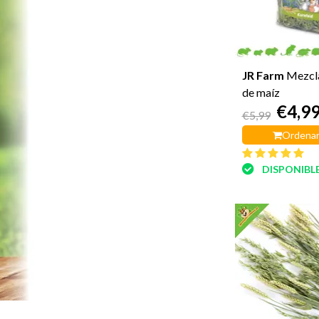
JR Farm
Mezcl
de maíz
€4,9
€5,99
Ordenar
DISPONIBL