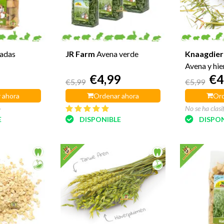
adas
JR Farm
Avena verde
Knaagdier
Avena y hi
€4,99
€4
100 gramo
€5,99
€5,99
 ahora
Ordenar ahora
Ord
o
No se ha clasi
E
DISPONIBLE
DISPON