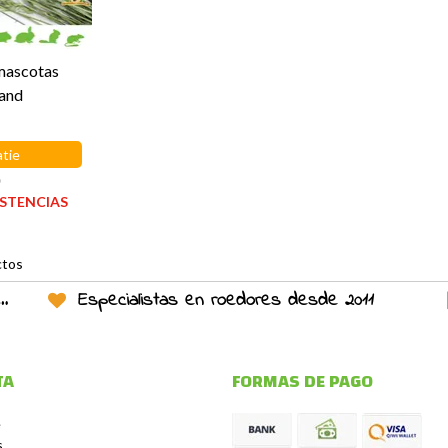
mascotas
and
tie
o
ISTENCIAS
ctos
Especialistas en roedores desde 2011
TA
FORMAS DE PAGO
e
s