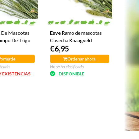
 De Mascotas
Esve
Ramo de mascotas
ampo De Trigo
Cosecha Knaagveld
€6,95
formatie
Ordenar ahora
ficado
No se ha clasificado
 EXISTENCIAS
DISPONIBLE