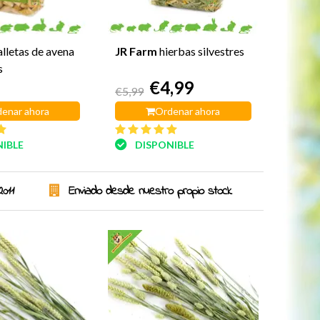
lletas de avena
JR Farm
hierbas silvestres
s
€4,99
€5,99
enar ahora
Ordenar ahora
IBLE
DISPONIBLE
2011
Enviado desde nuestro propio stock