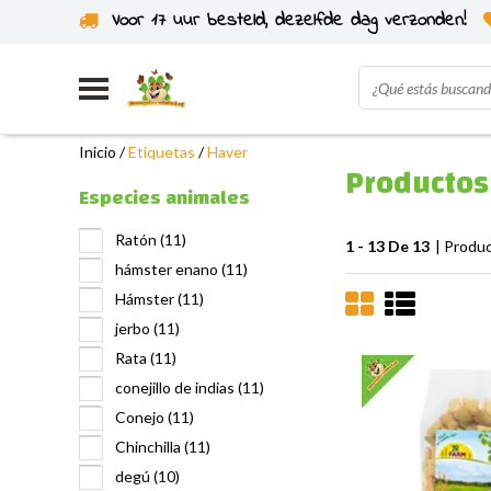
Voor 17 uur besteld, dezelfde dag verzonden!
Enviado desde nuestro propio stock
Inicio
/
Etiquetas
/
Haver
Productos
Especies animales
Ratón
(11)
1 - 13 De 13
| Produ
hámster enano
(11)
Hámster
(11)
jerbo
(11)
Rata
(11)
conejillo de indias
(11)
Conejo
(11)
Chinchilla
(11)
degú
(10)