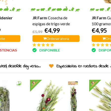
idenier
JR Farm
Cosecha de
JR Farm
Ga
espigas de trigo verde
100 gramo
9
€4,99
€4,95
€5,99
tie
Ordenar ahora
Ord
o
ISTENCIAS
DISPONIBLE
DISPON
eld, dezelfde dag verzonden!
Especialistas en roedores desde 