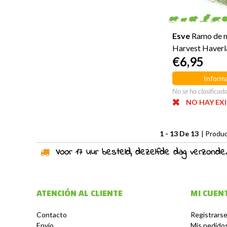
Esve
Ramo de 
Harvest Haverl
€6,95
Informa
No se ha clasificad
NO HAY EX
1 - 13 De 13
| Produ
Voor 17 uur besteld, dezelfde dag verzonden!
ATENCIÓN AL CLIENTE
MI CUEN
Contacto
Registrars
Envío
Mis pedido