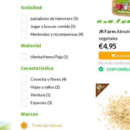
Solicitud
paisajismo de hámsters
(5)
Jugar y buscar comida
(5)
JR Farm
Almoh
Meriendas y recompensas
(4)
vegetales
Material
€4,95
Ordenar
Hierba/Heno/Paja
(1)
No se ha clasificad
Característica
DISPONIBL
Cosecha y flores
(4)
Hojas y tallos
(2)
Verdura
(1)
Especias
(3)
Marcas
Todas las marcas