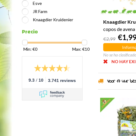
Esve
JR Farm
Knaagdier Kruidenier
Knaagdier Kru
copos de avena
Precio
€1,9
€2,99
Informa
Min: €
0
Max: €
10
No se ha clasificad
NO HAY EX
/
Voor 17 uur best
9.3
10
3.741 reviews