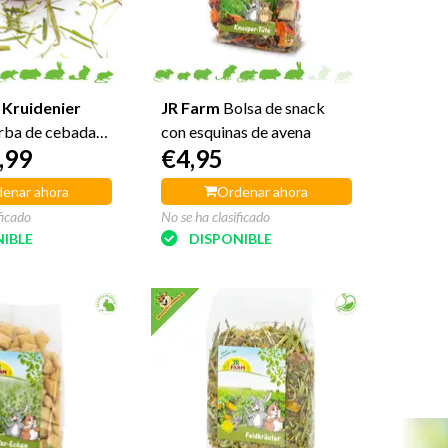
 Kruidenier
JR Farm
Bolsa de snack
erba de cebada
con esquinas de avena
,99
€4,95
s
enar ahora
Ordenar ahora
ficado
No se ha clasificado
IBLE
DISPONIBLE