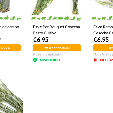
a de campo
Esve
Pet Bouquet Cosecha
Esve
Ramo
Pasto Cultivo
Cosecha C
9
€6,95
€6,95
 ahora
Ordenar ahora
In
No se ha clasificado
No se ha clasi
E
DISPONIBLE
NO HAY